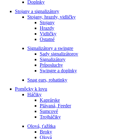
Doplnky
Stojany a signalizátory
Stojany, hrazdy, vidličky
Stojany
Hrazdy
Vidličky
Ostatné
Signalizátory a swingre
Sady signalizátorov
Signalizátory
Príposluchy
Swingre a doplnky
Snag ears, rohatinky
Pomôcky k lovu
Háčiky
Kaprárske
Plávaná, Feeder
Sumcové
Trojháčiky
Olová, ťažítka
Broky
Olová