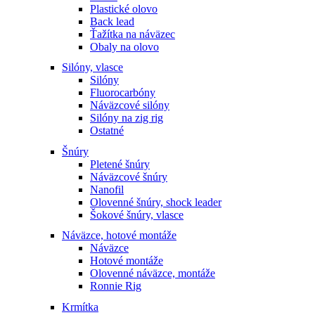
Plastické olovo
Back lead
Ťažítka na náväzec
Obaly na olovo
Silóny, vlasce
Silóny
Fluorocarbóny
Náväzcové silóny
Silóny na zig rig
Ostatné
Šnúry
Pletené šnúry
Náväzcové šnúry
Nanofil
Olovenné šnúry, shock leader
Šokové šnúry, vlasce
Náväzce, hotové montáže
Náväzce
Hotové montáže
Olovenné náväzce, montáže
Ronnie Rig
Krmítka