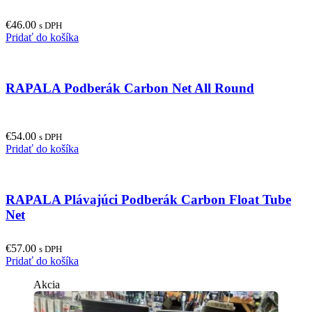
€
46.00
s DPH
Pridať do košíka
RAPALA Podberák Carbon Net All Round
€
54.00
s DPH
Pridať do košíka
RAPALA Plávajúci Podberák Carbon Float Tube
Net
€
57.00
s DPH
Pridať do košíka
Akcia