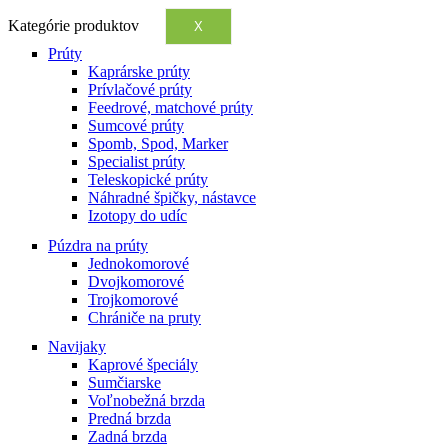
Kategórie produktov
X
Prúty
Kaprárske prúty
Prívlačové prúty
Feedrové, matchové prúty
Sumcové prúty
Spomb, Spod, Marker
Specialist prúty
Teleskopické prúty
Náhradné špičky, nástavce
Izotopy do udíc
Púzdra na prúty
Jednokomorové
Dvojkomorové
Trojkomorové
Chrániče na pruty
Navijaky
Kaprové špeciály
Sumčiarske
Voľnobežná brzda
Predná brzda
Zadná brzda