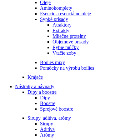
Oleje
Aminokomplety
Esencie a esenciálne oleje
Sypké prísady
Atraktory
Extrakty
Mliečne proteíny
Objemové prísady
Rybie múčky
Vtačie zoby
Boilies mixy
Pomôcky na výrobu boilies
Krájače
Nástrahy a návnady
Dipy a boostre
Dipy
Boostre
Sprejové boostre
Sirupy, aditíva, arómy
Sirupy
Aditíva
Arómy