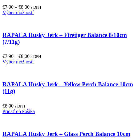
€
7.90
–
€
8.00
s DPH
This
Výber možností
product
has
multiple
RAPALA Husky Jerk – Firetiger Balance 8/10cm
variants.
The
(7/11g)
options
may
€
7.90
–
€
8.00
be
s DPH
This
Výber možností
chosen
product
on
has
the
multiple
product
RAPALA Husky Jerk – Yellow Perch Balance 10cm
variants.
page
The
(11g)
options
may
€
8.00
be
s DPH
Pridať do košíka
chosen
on
the
product
RAPALA Husky Jerk – Glass Perch Balance 10cm
page