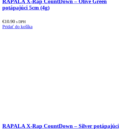
RAPALA X-Rap CountDown – Olive Green
potápajúci 5cm (4g)
€
10.90
s DPH
Pridať do košíka
RAPALA X-Rap CountDown – Silver potápajúci