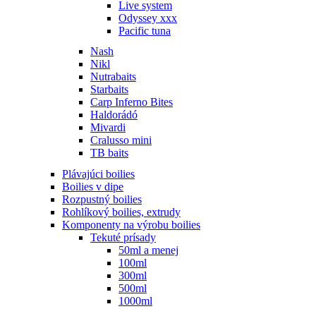
Live system
Odyssey xxx
Pacific tuna
Nash
Nikl
Nutrabaits
Starbaits
Carp Inferno Bites
Haldorádó
Mivardi
Cralusso mini
TB baits
Plávajúci boilies
Boilies v dipe
Rozpustný boilies
Rohlíkový boilies, extrudy
Komponenty na výrobu boilies
Tekuté prísady
50ml a menej
100ml
300ml
500ml
1000ml