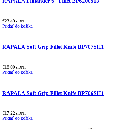
RAPALA Finlander 6″ Fillet BP6200513
variants.
The
options
may
€
23.49
be
s DPH
Pridať do košíka
chosen
on
the
product
RAPALA Soft Grip Fillet Knife BP707SH1
page
€
18.00
s DPH
Pridať do košíka
RAPALA Soft Grip Fillet Knife BP706SH1
€
17.22
s DPH
Pridať do košíka