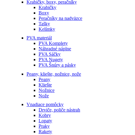
Krabičky, boxy, peračníky
Krabičky
Boxy
Peračníky na nadväzce
Tašky
Kelímky
PVA materiál
PVA Komplety
Náhradné náplne
PVA Sáčky
PVA Nugety
PVA Šnúry a pásky
Peany, kliešte, nožnice, nože
Peany
Kliešte
Nožnice
Nože
Vnadiace pomôcky
Drviče, poliče nástrah
Kobry
Lopaty
Praky
Rakety