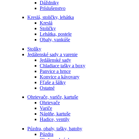
Dáždniky
Príslušenstvo
Kreslá, stoličky, lehátka
Kreslá
Stoličky
Lehátka, postele
Obaly, vankúše
Stolíky
Jedálenské sady a varenie
Jedálenské sady
Chladiace tašky a boxy
Panvice a hrnce
Konvice a kávovary
Fľaše a šálky
Ostatné
Ohrievače, variče, kartuše
Ohrievače
Variče
Náplňe, kartuše
Hadice, ventily
Púzdra, obaly, tašky, batohy
Púzdra