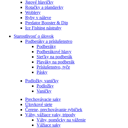
Jigové hlavičky
Rotačky a plandavky
Woblery
Ryby v náleve
Predator Booster & Dip
Ice Fishing nástrahy
Starostlivosť o úlovok
Podberáky a príslušenstvo
Podberáky
Podberákové hlavy
Sieťky na podberák
Plaváky na podberák
Príslušenstvo, tyče
Pásky
Podložky, vaničky
Podložky
Vaničky
Prechovávacie saky
Úlovkové siete
Čerene, prechovávanie rybičiek
Váhy, vážiace vaky, tripody
Váhy, pomôcky na váženie
Vážiace saky