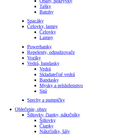
Obaly, pokrývky
Tašky
Batohy
Spacáky
Čelovky, lampy
Čelovky
Lampy
Powerbanky
Repelenty, odpudzovače
Vozíky
Vedrá, bandasky
Vedrá
Skladateľné vedrá
Bandasky
Mysky a príslušenstvo
Sitá
Sprchy a pumpičky
Oblečenie, obuv
Šiltovky, čiapky, nákrčníky
Šiltovky
Čiapky
Nákrčníky, šály