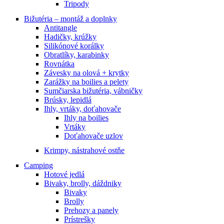
Tripody
Bižutéria – montáž a doplnky
Antitangle
Hadičky, krúžky
Silikónové korálky
Obratlíky, karabinky
Rovnátka
Závesky na olová + krytky
Zarážky na boilies a pelety
Sumčiarska bižutéria, vábničky
Brúsky, lepidlá
Ihly, vrtáky, doťahovače
Ihly na boilies
Vrtáky
Doťahovače uzlov
Krimpy, nástrahové ostňe
Camping
Hotové jedlá
Bivaky, brolly, dáždniky
Bivaky
Brolly
Prehozy a panely
Prístrešky