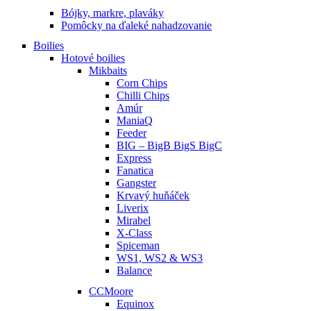
Bójky, markre, plaváky
Pomôcky na ďaleké nahadzovanie
Boilies
Hotové boilies
Mikbaits
Corn Chips
Chilli Chips
Amúr
ManiaQ
Feeder
BIG – BigB BigS BigC
Express
Fanatica
Gangster
Krvavý huňáček
Liverix
Mirabel
X-Class
Spiceman
WS1, WS2 & WS3
Balance
CCMoore
Equinox