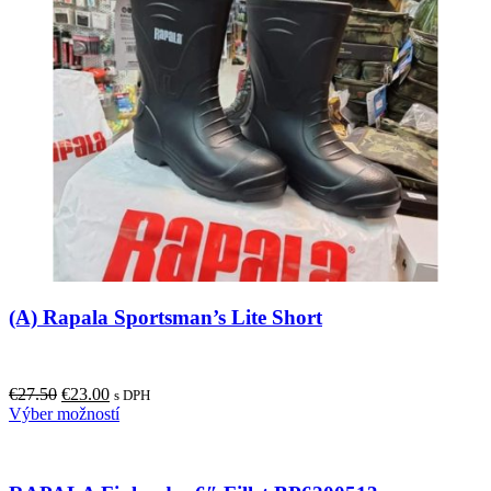
(A) Rapala Sportsman’s Lite Short
Original
Current
€
27.50
€
23.00
s DPH
price
price
This
Výber možností
was:
is:
product
€27.50.
€23.00.
has
multiple