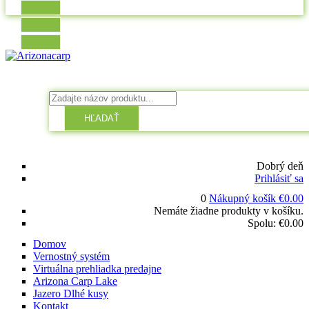
HĽADAŤ
Dobrý deň
Prihlásiť sa
0
Nákupný košík
€
0.00
Nemáte žiadne produkty v košíku.
Spolu:
€
0.00
Domov
Vernostný systém
Virtuálna prehliadka predajne
Arizona Carp Lake
Jazero Dlhé kusy
Kontakt