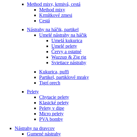
Method mixy, krmivá, cestá
Method mixy
Krmítkové zmesi
Cestá
Nástrahy na háčik, partikel
Umelé nástrahy na háčik
Umelá kukurica
Umelé pelety
Červy a ostatné
Wazzup & Zig rig
Svietiace nástrahy
Kukurica, puffi
Partikel, partiklové mraky
Tigrí orech
Pelety
Chytacie pelety
Klasické pelety
Pelety v dipe
Micro pelety
PVA bomby
Nástrahy na dravcov
Gumené nástrahy