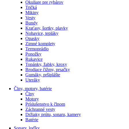
Okuliare pre rybárov
Tričká
Mikiny
Vesty
Bundy
Kraťasy, šortky, plavky
Nohavice, tepláky
Opasky
Zimné komplety
Termoprádlo
Ponožky
Rukavice
Topánky, žabky, kroxy
Brodiace čižmy, prsačky
Gumáky, pršiplášte
Uteráky
Člny, motory, batérie
Člny
Motory
Príslušenstvo k člnom
Záchranné vesty
Držiaky prútu, sonaru, kamery
Batérie
Sonary, loďky