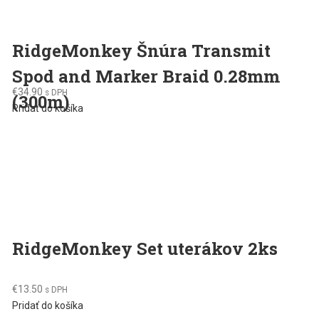
RidgeMonkey Šnúra Transmit
Spod and Marker Braid 0.28mm
€
34.90
s DPH
(300m)
Pridať do košíka
RidgeMonkey Set uterákov 2ks
€
13.50
s DPH
Pridať do košíka