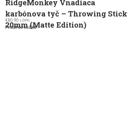
RidgeMonkey Vnadiaca
karbónova tyč – Throwing Stick
€
80.90
s DPH
20mm (Matte Edition)
Pridať do košíka