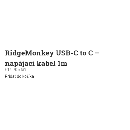
RidgeMonkey USB-C to C –
napájací kabel 1m
€
14.70
s DPH
Pridať do košíka