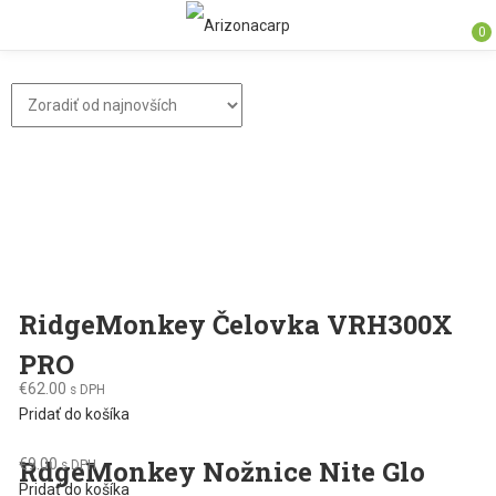
0
RidgeMonkey Čelovka VRH300X
PRO
€
62.00
s DPH
Pridať do košíka
RdgeMonkey Nožnice Nite Glo
€
9.00
s DPH
Pridať do košíka