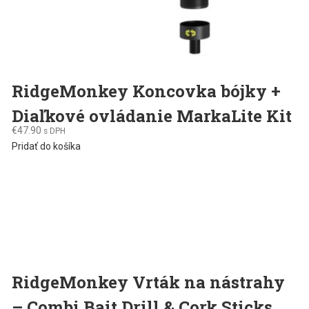
RidgeMonkey Koncovka bójky +
Diaľkové ovládanie MarkaLite Kit
€
47.90
s DPH
Pridať do košíka
RidgeMonkey Vrták na nástrahy
– Combi Bait Drill & Cork Sticks