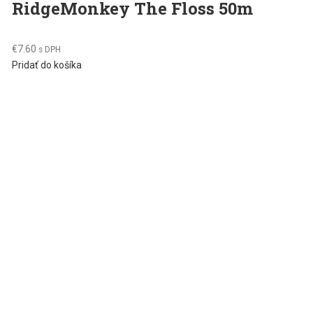
RidgeMonkey The Floss 50m
chosen
on
the
€
7.60
s DPH
product
Pridať do košíka
page