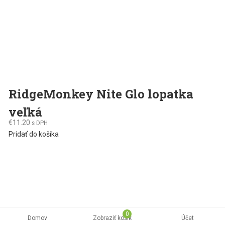
page
RidgeMonkey Nite Glo lopatka
veľká
€
11.20
s DPH
Pridať do košíka
0
Domov
Zobraziť košík
Účet