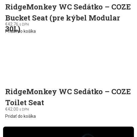
RidgeMonkey WC Sedátko – COZE
Bucket Seat (pre kýbel Modular
€
42.76
s DPH
30L)
Pridať do košíka
RidgeMonkey WC Sedátko – COZE
Toilet Seat
€
42.00
s DPH
Pridať do košíka