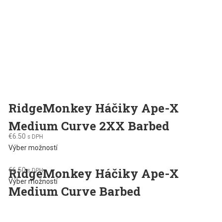
on
the
product
page
RidgeMonkey Háčiky Ape-X
Medium Curve 2XX Barbed
€
6.50
s DPH
This
Výber možností
product
RidgeMonkey Háčiky Ape-X
€
6.50
has
s DPH
This
Výber možností
multiple
Medium Curve Barbed
product
variants.
has
The
multiple
options