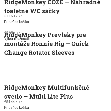
RidgeMonkey COZE – Náhradné
toaletné WC sáčky
€
11.63
s DPH
Pridať do košíka
RidgeMonkey Prevleky pre
€
5.85
s DPH
This
Výber možností
montáže Ronnie Rig – Quick
product
has
Change Rotator Sleeves
multiple
variants.
The
options
may
be
RidgeMonkey Multifunkčné
chosen
svetlo – Multi Lite Plus
on
the
€
54.44
s DPH
product
Pridať do košíka