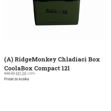
on
the
product
page
(A) RidgeMonkey Chladiaci Box
CoolaBox Compact 12l
Original
Current
€
90.00
€
81.00
s DPH
price
price
Pridať do košíka
was:
is:
€90.00.
€81.00.