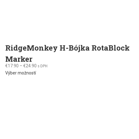
RidgeMonkey H-Bójka RotaBlock
Marker
€
17.90
–
€
24.90
s DPH
This
Výber možností
product
has
multiple
variants.
The
options
may
be
chosen