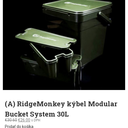
(A) RidgeMonkey kýbel Modular
Bucket System 30L
Original
Current
€
30.60
€
26.00
s DPH
price
price
Pridať do košíka