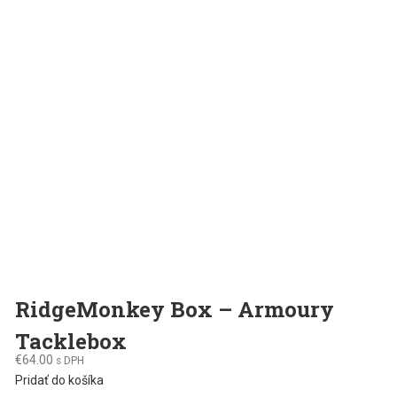
variants.
may
The
be
options
chosen
may
on
be
the
chosen
product
on
page
the
product
page
RidgeMonkey Box – Armoury
Tacklebox
€
64.00
s DPH
Pridať do košíka