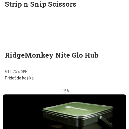
Strip n Snip Scissors
RidgeMonkey Nite Glo Hub
€
11.75
s DPH
Pridať do košíka
- 15%