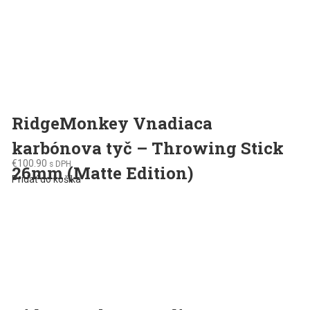
RidgeMonkey Vnadiaca
karbónova tyč – Throwing Stick
€
100.90
s DPH
26mm (Matte Edition)
Pridať do košíka