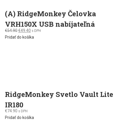
(A) RidgeMonkey Čelovka
VRH150X USB nabíjateľná
Original
Current
€
54.90
€
49.40
s DPH
price
price
Pridať do košíka
was:
is:
€54.90.
€49.40.
RidgeMonkey Svetlo Vault Lite
IR180
€
74.90
s DPH
Pridať do košíka