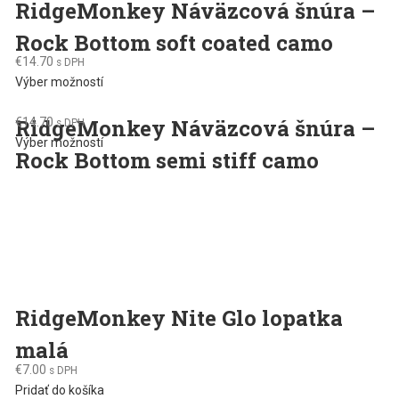
RidgeMonkey Náväzcová šnúra –
Rock Bottom soft coated camo
€
14.70
s DPH
This
Výber možností
product
RidgeMonkey Náväzcová šnúra –
€
14.70
has
s DPH
This
Výber možností
multiple
Rock Bottom semi stiff camo
product
variants.
has
The
multiple
options
variants.
may
The
be
options
chosen
may
on
be
the
RidgeMonkey Nite Glo lopatka
chosen
product
malá
on
page
the
€
7.00
s DPH
product
Pridať do košíka