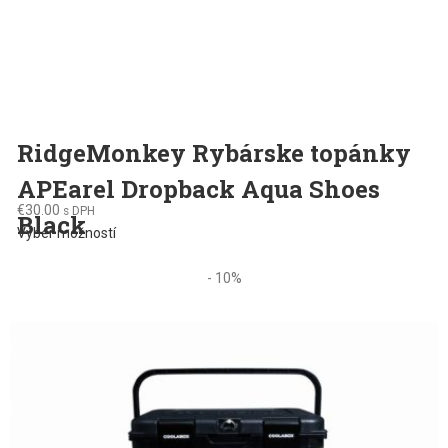
RidgeMonkey Rybárske topánky
APEarel Dropback Aqua Shoes
€
30.00
s DPH
Black
This
Výber možností
product
has
- 10%
multiple
variants.
The
options
may
be
chosen