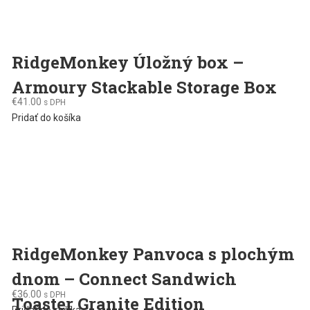
RidgeMonkey Úložný box –
Armoury Stackable Storage Box
€
41.00
s DPH
Pridať do košíka
RidgeMonkey Panvoca s plochým
dnom – Connect Sandwich
€
36.00
s DPH
Toaster Granite Edition
Pridať do košíka