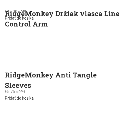
RidgeMonkey Držiak vlasca Line
€
16.00
s DPH
Pridať do košíka
Control Arm
RidgeMonkey Anti Tangle
Sleeves
€
5.75
s DPH
Pridať do košíka