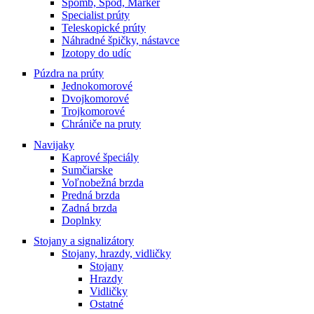
Spomb, Spod, Marker
Specialist prúty
Teleskopické prúty
Náhradné špičky, nástavce
Izotopy do udíc
Púzdra na prúty
Jednokomorové
Dvojkomorové
Trojkomorové
Chrániče na pruty
Navijaky
Kaprové špeciály
Sumčiarske
Voľnobežná brzda
Predná brzda
Zadná brzda
Doplnky
Stojany a signalizátory
Stojany, hrazdy, vidličky
Stojany
Hrazdy
Vidličky
Ostatné