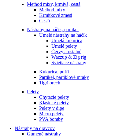
Method mixy, krmivá, cestá
Method mixy
Krmítkové zmesi
Cestá
Nástrahy na háčik, partikel
Umelé nástrahy na háčik
Umelá kukurica
Umelé pelety
Červy a ostatné
Wazzup & Zig rig
Svietiace nástrahy
Kukurica, puffi
Partikel, partiklové mraky
Tigrí orech
Pelety
Chytacie pelety
Klasické pelety
Pelety v dipe
Micro pelety
PVA bomby
Nástrahy na dravcov
Gumené nástrahy