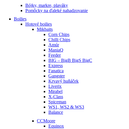
Bójky, markre, plaváky
Pomôcky na ďaleké nahadzovanie
Boilies
Hotové boilies
Mikbaits
Corn Chips
Chilli Chips
Amúr
ManiaQ
Feeder
BIG – BigB BigS BigC
Express
Fanatica
Gangster
Krvavý huňáček
Liverix
Mirabel
X-Class
Spiceman
WS1, WS2 & WS3
Balance
CCMoore
Equinox