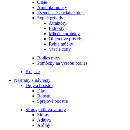
Oleje
Aminokomplety
Esencie a esenciálne oleje
Sypké prísady
Atraktory
Extrakty
Mliečne proteíny
Objemové prísady
Rybie múčky
Vtačie zoby
Boilies mixy
Pomôcky na výrobu boilies
Krájače
Nástrahy a návnady
Dipy a boostre
Dipy
Boostre
Sprejové boostre
Sirupy, aditíva, arómy
Sirupy
Aditíva
Arómy