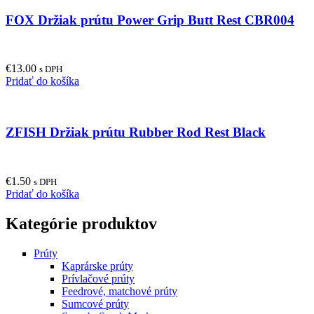
FOX Držiak prútu Power Grip Butt Rest CBR004
€
13.00
s DPH
Pridať do košíka
ZFISH Držiak prútu Rubber Rod Rest Black
€
1.50
s DPH
Pridať do košíka
Kategórie produktov
Prúty
Kaprárske prúty
Prívlačové prúty
Feedrové, matchové prúty
Sumcové prúty