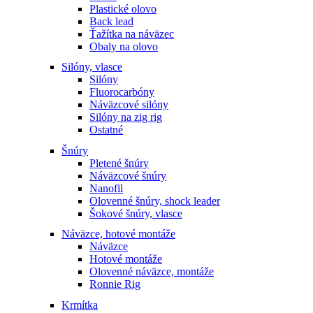
Plastické olovo
Back lead
Ťažítka na náväzec
Obaly na olovo
Silóny, vlasce
Silóny
Fluorocarbóny
Náväzcové silóny
Silóny na zig rig
Ostatné
Šnúry
Pletené šnúry
Náväzcové šnúry
Nanofil
Olovenné šnúry, shock leader
Šokové šnúry, vlasce
Náväzce, hotové montáže
Náväzce
Hotové montáže
Olovenné náväzce, montáže
Ronnie Rig
Krmítka