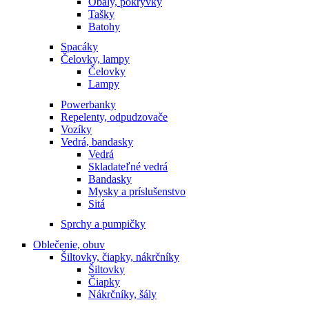
Obaly, pokrývky
Tašky
Batohy
Spacáky
Čelovky, lampy
Čelovky
Lampy
Powerbanky
Repelenty, odpudzovače
Vozíky
Vedrá, bandasky
Vedrá
Skladateľné vedrá
Bandasky
Mysky a príslušenstvo
Sitá
Sprchy a pumpičky
Oblečenie, obuv
Šiltovky, čiapky, nákrčníky
Šiltovky
Čiapky
Nákrčníky, šály