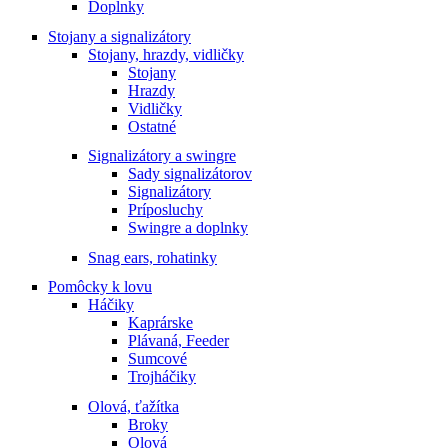
Doplnky
Stojany a signalizátory
Stojany, hrazdy, vidličky
Stojany
Hrazdy
Vidličky
Ostatné
Signalizátory a swingre
Sady signalizátorov
Signalizátory
Príposluchy
Swingre a doplnky
Snag ears, rohatinky
Pomôcky k lovu
Háčiky
Kaprárske
Plávaná, Feeder
Sumcové
Trojháčiky
Olová, ťažítka
Broky
Olová