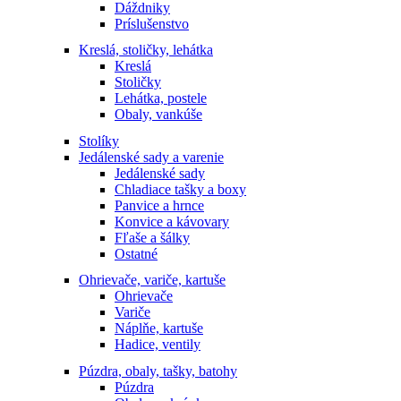
Dáždniky
Príslušenstvo
Kreslá, stoličky, lehátka
Kreslá
Stoličky
Lehátka, postele
Obaly, vankúše
Stolíky
Jedálenské sady a varenie
Jedálenské sady
Chladiace tašky a boxy
Panvice a hrnce
Konvice a kávovary
Fľaše a šálky
Ostatné
Ohrievače, variče, kartuše
Ohrievače
Variče
Náplňe, kartuše
Hadice, ventily
Púzdra, obaly, tašky, batohy
Púzdra