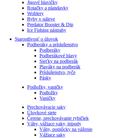
Jigové hlavičky
Rotačky a plandavky
Woblery
Ryby v náleve
Predator Booster & Dip
Ice Fishing nástrahy
Starostlivosť o úlovok
Podberáky a príslušenstvo
Podberáky
Podberákové hlavy
Sieťky na podberák
Plaváky na podberák
Príslušenstvo, tyče
Pásky
Podložky, vaničky
Podložky
Vaničky
Prechovávacie saky
Úlovkové siete
Čerene, prechovávanie rybičiek
Váhy, vážiace vaky, tripody
Váhy, pomôcky na váženie
Vážiace saky