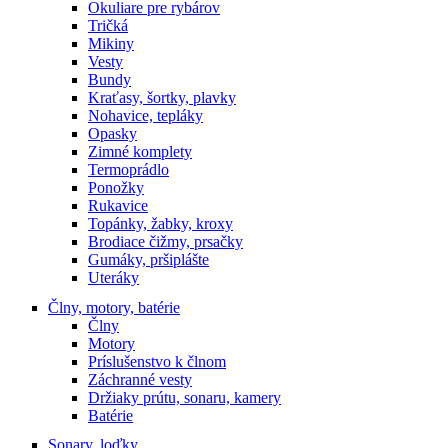
Okuliare pre rybárov
Tričká
Mikiny
Vesty
Bundy
Kraťasy, šortky, plavky
Nohavice, tepláky
Opasky
Zimné komplety
Termoprádlo
Ponožky
Rukavice
Topánky, žabky, kroxy
Brodiace čižmy, prsačky
Gumáky, pršiplášte
Uteráky
Člny, motory, batérie
Člny
Motory
Príslušenstvo k člnom
Záchranné vesty
Držiaky prútu, sonaru, kamery
Batérie
Sonary, loďky