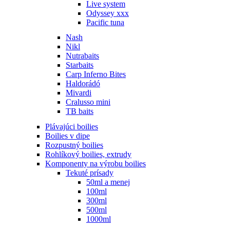
Live system
Odyssey xxx
Pacific tuna
Nash
Nikl
Nutrabaits
Starbaits
Carp Inferno Bites
Haldorádó
Mivardi
Cralusso mini
TB baits
Plávajúci boilies
Boilies v dipe
Rozpustný boilies
Rohlíkový boilies, extrudy
Komponenty na výrobu boilies
Tekuté prísady
50ml a menej
100ml
300ml
500ml
1000ml