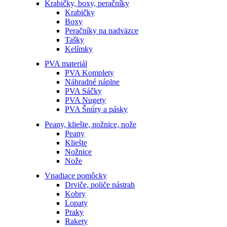
Krabičky, boxy, peračníky
Krabičky
Boxy
Peračníky na nadväzce
Tašky
Kelímky
PVA materiál
PVA Komplety
Náhradné náplne
PVA Sáčky
PVA Nugety
PVA Šnúry a pásky
Peany, kliešte, nožnice, nože
Peany
Kliešte
Nožnice
Nože
Vnadiace pomôcky
Drviče, poliče nástrah
Kobry
Lopaty
Praky
Rakety