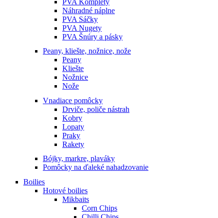
PVA Komplety
Náhradné náplne
PVA Sáčky
PVA Nugety
PVA Šnúry a pásky
Peany, kliešte, nožnice, nože
Peany
Kliešte
Nožnice
Nože
Vnadiace pomôcky
Drviče, poliče nástrah
Kobry
Lopaty
Praky
Rakety
Bójky, markre, plaváky
Pomôcky na ďaleké nahadzovanie
Boilies
Hotové boilies
Mikbaits
Corn Chips
Chilli Chips