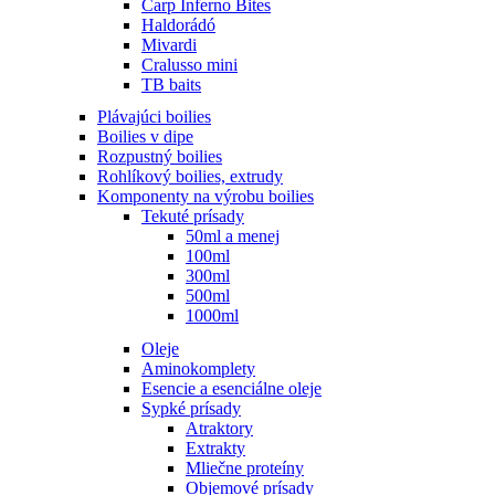
Carp Inferno Bites
Haldorádó
Mivardi
Cralusso mini
TB baits
Plávajúci boilies
Boilies v dipe
Rozpustný boilies
Rohlíkový boilies, extrudy
Komponenty na výrobu boilies
Tekuté prísady
50ml a menej
100ml
300ml
500ml
1000ml
Oleje
Aminokomplety
Esencie a esenciálne oleje
Sypké prísady
Atraktory
Extrakty
Mliečne proteíny
Objemové prísady