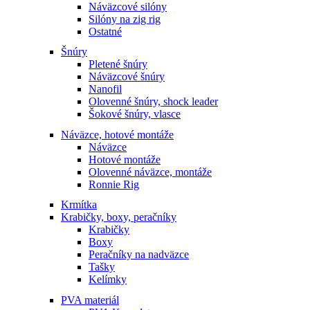
Náväzcové silóny
Silóny na zig rig
Ostatné
Šnúry
Pletené šnúry
Náväzcové šnúry
Nanofil
Olovenné šnúry, shock leader
Šokové šnúry, vlasce
Náväzce, hotové montáže
Náväzce
Hotové montáže
Olovenné náväzce, montáže
Ronnie Rig
Krmítka
Krabičky, boxy, peračníky
Krabičky
Boxy
Peračníky na nadväzce
Tašky
Kelímky
PVA materiál