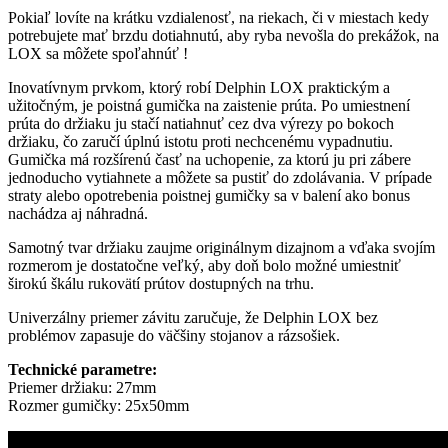
Pokiaľ lovíte na krátku vzdialenosť, na riekach, či v miestach kedy
potrebujete mať brzdu dotiahnutú, aby ryba nevošla do prekážok, na
LOX sa môžete spoľahnúť !
Inovatívnym prvkom, ktorý robí Delphin LOX praktickým a
užitočným, je poistná gumička na zaistenie prúta. Po umiestnení
prúta do držiaku ju stačí natiahnuť cez dva výrezy po bokoch
držiaku, čo zaručí úplnú istotu proti nechcenému vypadnutiu.
Gumička má rozšírenú časť na uchopenie, za ktorú ju pri zábere
jednoducho vytiahnete a môžete sa pustiť do zdolávania. V prípade
straty alebo opotrebenia poistnej gumičky sa v balení ako bonus
nachádza aj náhradná.
Samotný tvar držiaku zaujme originálnym dizajnom a vďaka svojím
rozmerom je dostatočne veľký, aby doň bolo možné umiestniť
širokú škálu rukovätí prútov dostupných na trhu.
Univerzálny priemer závitu zaručuje, že Delphin LOX bez
problémov zapasuje do väčšiny stojanov a rázsošiek.
Technické parametre:
Priemer držiaku: 27mm
Rozmer gumičky: 25x50mm