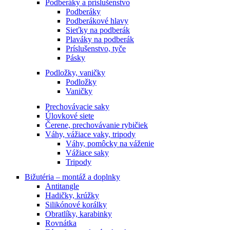
Podberáky a príslušenstvo
Podberáky
Podberákové hlavy
Sieťky na podberák
Plaváky na podberák
Príslušenstvo, tyče
Pásky
Podložky, vaničky
Podložky
Vaničky
Prechovávacie saky
Úlovkové siete
Čerene, prechovávanie rybičiek
Váhy, vážiace vaky, tripody
Váhy, pomôcky na váženie
Vážiace saky
Tripody
Bižutéria – montáž a doplnky
Antitangle
Hadičky, krúžky
Silikónové korálky
Obratlíky, karabinky
Rovnátka