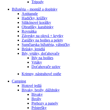
Tripody
Bižutéria – montáž a doplnky
Antitangle
Hadičky, krúžky
Silikónové korálky
Obratlíky, karabinky
Rovnátka
Závesky na olová + krytky
Zarážky na boilies a pelety
Sumčiarska bižutéria, vábničky
Brúsky, lepidlá
Ihly, vrtáky, doťahovače
Ihly na boilies
Vrtáky
Doťahovače uzlov
Krimpy, nástrahové ostňe
Camping
Hotové jedlá
Bivaky, brolly, dáždniky
Bivaky
Brolly
Prehozy a panely
Prístrešky