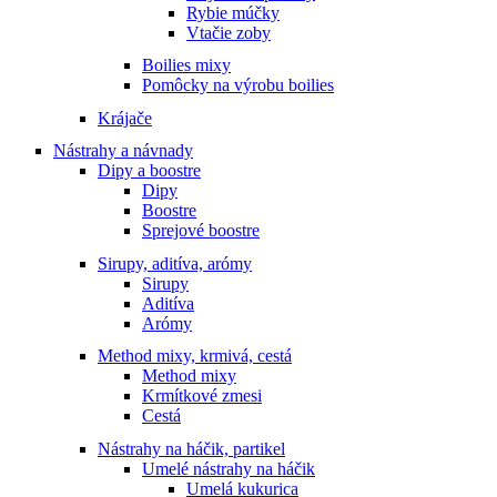
Rybie múčky
Vtačie zoby
Boilies mixy
Pomôcky na výrobu boilies
Krájače
Nástrahy a návnady
Dipy a boostre
Dipy
Boostre
Sprejové boostre
Sirupy, aditíva, arómy
Sirupy
Aditíva
Arómy
Method mixy, krmivá, cestá
Method mixy
Krmítkové zmesi
Cestá
Nástrahy na háčik, partikel
Umelé nástrahy na háčik
Umelá kukurica