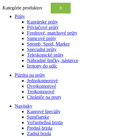
Kategórie produktov
X
Prúty
Kaprárske prúty
Prívlačové prúty
Feedrové, matchové prúty
Sumcové prúty
Spomb, Spod, Marker
Specialist prúty
Teleskopické prúty
Náhradné špičky, nástavce
Izotopy do udíc
Púzdra na prúty
Jednokomorové
Dvojkomorové
Trojkomorové
Chrániče na pruty
Navijaky
Kaprové špeciály
Sumčiarske
Voľnobežná brzda
Predná brzda
Zadná brzda