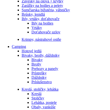
Závesky na olová + krytky
Zarážky na boilies a pelety
Sumčiarska bižutéria, vábničky
Brúsky, lepidlá
Ihly, vrtáky, doťahovače
Ihly na boilies
Vrtáky
Doťahovače uzlov
Krimpy, nástrahové ostňe
Camping
Hotové jedlá
Bivaky, brolly, dáždniky
Bivaky
Brolly
Prehozy a panely
Prístrešky
Dáždniky
Príslušenstvo
Kreslá, stoličky, lehátka
Kreslá
Stoličky
Lehátka, postele
Obaly, vankúše