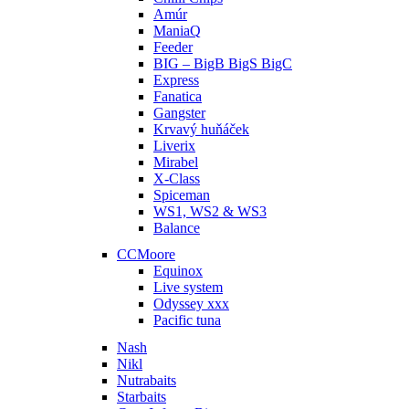
Amúr
ManiaQ
Feeder
BIG – BigB BigS BigC
Express
Fanatica
Gangster
Krvavý huňáček
Liverix
Mirabel
X-Class
Spiceman
WS1, WS2 & WS3
Balance
CCMoore
Equinox
Live system
Odyssey xxx
Pacific tuna
Nash
Nikl
Nutrabaits
Starbaits