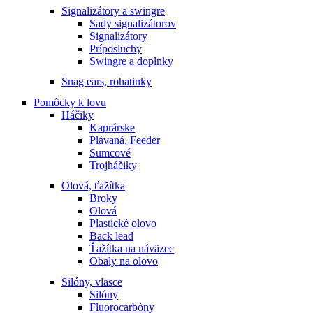
Signalizátory a swingre
Sady signalizátorov
Signalizátory
Príposluchy
Swingre a doplnky
Snag ears, rohatinky
Pomôcky k lovu
Háčiky
Kaprárske
Plávaná, Feeder
Sumcové
Trojháčiky
Olová, ťažítka
Broky
Olová
Plastické olovo
Back lead
Ťažítka na náväzec
Obaly na olovo
Silóny, vlasce
Silóny
Fluorocarbóny