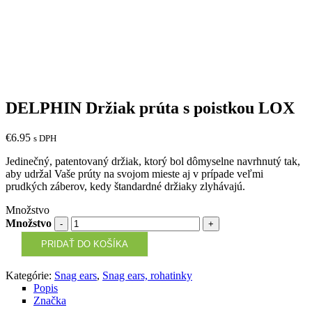
DELPHIN Držiak prúta s poistkou LOX
€
6.95
s DPH
Jedinečný, patentovaný držiak, ktorý bol dômyselne navrhnutý tak,
aby udržal Vaše prúty na svojom mieste aj v prípade veľmi
prudkých záberov, kedy štandardné držiaky zlyhávajú.
Množstvo
Množstvo
PRIDAŤ DO KOŠÍKA
Kategórie:
Snag ears
,
Snag ears, rohatinky
Popis
Značka