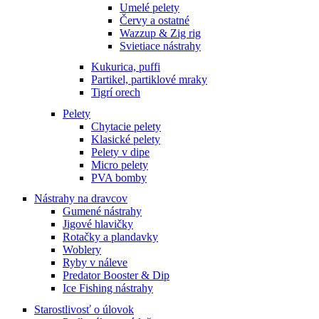
Umelé pelety
Červy a ostatné
Wazzup & Zig rig
Svietiace nástrahy
Kukurica, puffi
Partikel, partiklové mraky
Tigrí orech
Pelety
Chytacie pelety
Klasické pelety
Pelety v dipe
Micro pelety
PVA bomby
Nástrahy na dravcov
Gumené nástrahy
Jigové hlavičky
Rotačky a plandavky
Woblery
Ryby v náleve
Predator Booster & Dip
Ice Fishing nástrahy
Starostlivosť o úlovok