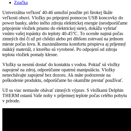
Značka
Univerzálna veľkosť 40-46 umožní použite pri širokej škále
veľkosti obuvi. Vložky po pripojení pomocou USB koncovky do
power banky, alebo iného zdroju elektrickej energie (neodporúčame
pripojenie vložiek priamo do elektrickej siete), dokážu vyhriať
vnútro vašej topánky do teploty 40-45°C. To oceníte najmä počas
zimných dní či už pri chôdzi alebo pri dlhšom zotrvaní na jednom
mieste počas lovu. K maximálnemu komfortu prispieva aj príjemný
mäkký materiál, z ktorého sú vyrobené. Po odpojení od zdroja
teplota vložiek pomaly klesne.
Vložky sa nesmú dostať do kontaktu s vodou. Pokiaľ sú vložky
napojené na zdroj, odporúčame opatrnú manipuláciu. Vložky
nenechávajte zapojené bez dozoru. Ak máte podozrenie na
poškodenie produktu, odporúčame ho okamžite prestať používať.
Už sa viac nemusíte obávať zimných výprav. S vložkami Delphin
THERM ostanú Vaše nohy v príjemnej teplote počas celého pobytu
v prírode.