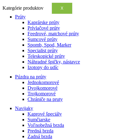
Kategórie produktov
X
Prúty
Kaprárske prúty
Prívlačové prúty
Feedrové, matchové prúty
Sumcové prúty
Spomb, Spod, Marker
Specialist prúty
Teleskopické prúty
Náhradné špičky, nástavce
Izotopy do udíc
Púzdra na prúty
Jednokomorové
Dvojkomorové
Trojkomorové
Chrániče na pruty
Navijaky
Kaprové špeciály
Sumčiarske
Voľnobežná brzda
Predná brzda
Zadná brzda