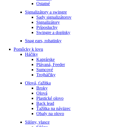
Ostatné
Signalizátory a swingre
Sady signalizátorov
Signalizátory
Príposluchy
Swingre a doplnky
Snag ears, rohatinky
Pomôcky k lovu
Háčiky
Kaprárske
Plávaná, Feeder
Sumcové
Trojháčiky
Olová, ťažítka
Broky
Olová
Plastické olovo
Back lead
Ťažítka na náväzec
Obaly na olovo
Silóny, vlasce