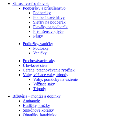
Starostlivosť o úlovok
Podberáky a príslušenstvo
Podberáky
Podberákové hlavy
Sieťky na podberák
Plaváky na podberák
Príslušenstvo, tyče
Pásky
Podložky, vaničky
Podložky
Vaničky
Prechovávacie saky
Úlovkové siete
Čerene, prechovávanie rybičiek
Váhy, vážiace vaky, tripody
Váhy, pomôcky na váženie
Vážiace saky
Tripody
Bižutéria – montáž a doplnky
Antitangle
Hadičky, krúžky
Silikónové korálky
Obratlíky, karabinky