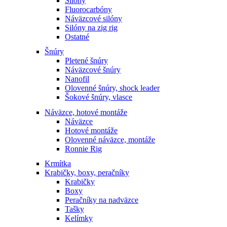
Silóny
Fluorocarbóny
Náväzcové silóny
Silóny na zig rig
Ostatné
Šnúry
Pletené šnúry
Náväzcové šnúry
Nanofil
Olovenné šnúry, shock leader
Šokové šnúry, vlasce
Náväzce, hotové montáže
Náväzce
Hotové montáže
Olovenné náväzce, montáže
Ronnie Rig
Krmítka
Krabičky, boxy, peračníky
Krabičky
Boxy
Peračníky na nadväzce
Tašky
Kelímky