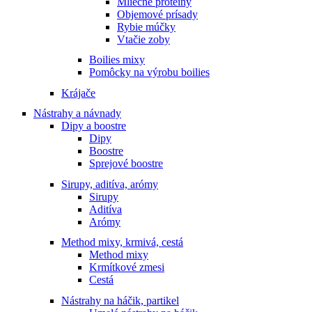
Mliečne proteíny
Objemové prísady
Rybie múčky
Vtačie zoby
Boilies mixy
Pomôcky na výrobu boilies
Krájače
Nástrahy a návnady
Dipy a boostre
Dipy
Boostre
Sprejové boostre
Sirupy, aditíva, arómy
Sirupy
Aditíva
Arómy
Method mixy, krmivá, cestá
Method mixy
Krmítkové zmesi
Cestá
Nástrahy na háčik, partikel