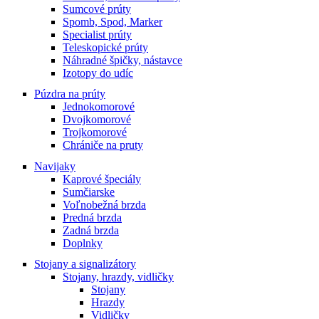
Sumcové prúty
Spomb, Spod, Marker
Specialist prúty
Teleskopické prúty
Náhradné špičky, nástavce
Izotopy do udíc
Púzdra na prúty
Jednokomorové
Dvojkomorové
Trojkomorové
Chrániče na pruty
Navijaky
Kaprové špeciály
Sumčiarske
Voľnobežná brzda
Predná brzda
Zadná brzda
Doplnky
Stojany a signalizátory
Stojany, hrazdy, vidličky
Stojany
Hrazdy
Vidličky