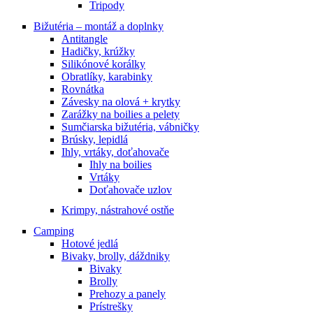
Tripody
Bižutéria – montáž a doplnky
Antitangle
Hadičky, krúžky
Silikónové korálky
Obratlíky, karabinky
Rovnátka
Závesky na olová + krytky
Zarážky na boilies a pelety
Sumčiarska bižutéria, vábničky
Brúsky, lepidlá
Ihly, vrtáky, doťahovače
Ihly na boilies
Vrtáky
Doťahovače uzlov
Krimpy, nástrahové ostňe
Camping
Hotové jedlá
Bivaky, brolly, dáždniky
Bivaky
Brolly
Prehozy a panely
Prístrešky