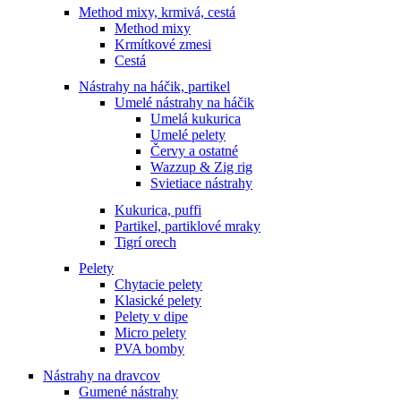
Method mixy, krmivá, cestá
Method mixy
Krmítkové zmesi
Cestá
Nástrahy na háčik, partikel
Umelé nástrahy na háčik
Umelá kukurica
Umelé pelety
Červy a ostatné
Wazzup & Zig rig
Svietiace nástrahy
Kukurica, puffi
Partikel, partiklové mraky
Tigrí orech
Pelety
Chytacie pelety
Klasické pelety
Pelety v dipe
Micro pelety
PVA bomby
Nástrahy na dravcov
Gumené nástrahy