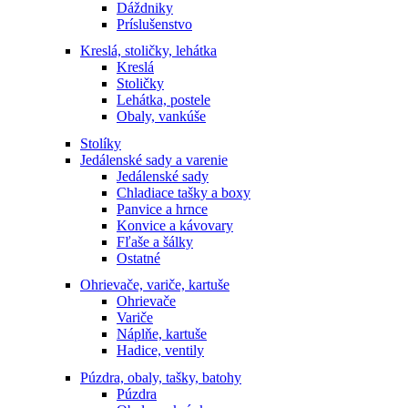
Dáždniky
Príslušenstvo
Kreslá, stoličky, lehátka
Kreslá
Stoličky
Lehátka, postele
Obaly, vankúše
Stolíky
Jedálenské sady a varenie
Jedálenské sady
Chladiace tašky a boxy
Panvice a hrnce
Konvice a kávovary
Fľaše a šálky
Ostatné
Ohrievače, variče, kartuše
Ohrievače
Variče
Náplňe, kartuše
Hadice, ventily
Púzdra, obaly, tašky, batohy
Púzdra