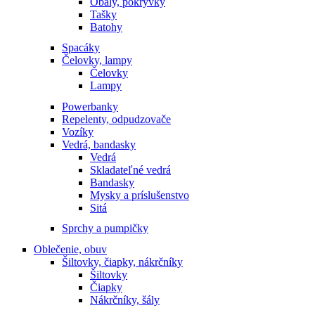
Obaly, pokrývky
Tašky
Batohy
Spacáky
Čelovky, lampy
Čelovky
Lampy
Powerbanky
Repelenty, odpudzovače
Vozíky
Vedrá, bandasky
Vedrá
Skladateľné vedrá
Bandasky
Mysky a príslušenstvo
Sitá
Sprchy a pumpičky
Oblečenie, obuv
Šiltovky, čiapky, nákrčníky
Šiltovky
Čiapky
Nákrčníky, šály