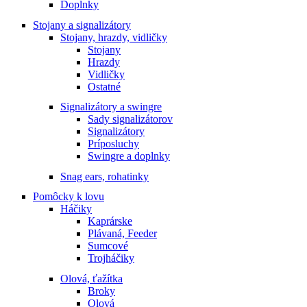
Doplnky
Stojany a signalizátory
Stojany, hrazdy, vidličky
Stojany
Hrazdy
Vidličky
Ostatné
Signalizátory a swingre
Sady signalizátorov
Signalizátory
Príposluchy
Swingre a doplnky
Snag ears, rohatinky
Pomôcky k lovu
Háčiky
Kaprárske
Plávaná, Feeder
Sumcové
Trojháčiky
Olová, ťažítka
Broky
Olová