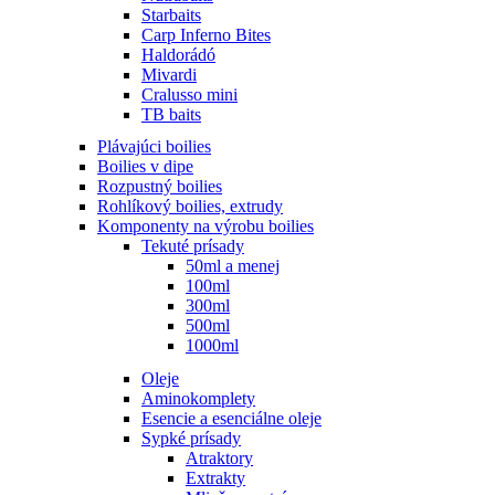
Starbaits
Carp Inferno Bites
Haldorádó
Mivardi
Cralusso mini
TB baits
Plávajúci boilies
Boilies v dipe
Rozpustný boilies
Rohlíkový boilies, extrudy
Komponenty na výrobu boilies
Tekuté prísady
50ml a menej
100ml
300ml
500ml
1000ml
Oleje
Aminokomplety
Esencie a esenciálne oleje
Sypké prísady
Atraktory
Extrakty