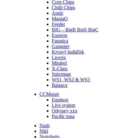
Corn Chips
Chilli Chips
Amúr
ManiaQ
Feeder
BIG – BigB BigS BigC
Express
Fanatica
Gangster
Krvavý huňáček
Liverix
Mirabel
X-Class
Spiceman
WS1, WS2 & WS3
Balance
CCMoore
Equinox
Live system
Odyssey xxx
Pacific tuna
Nash
Nikl
Nutrabaits