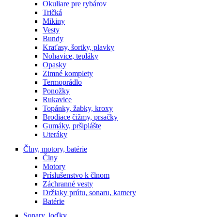
Okuliare pre rybárov
Tričká
Mikiny
Vesty
Bundy
Kraťasy, šortky, plavky
Nohavice, tepláky
Opasky
Zimné komplety
Termoprádlo
Ponožky
Rukavice
Topánky, žabky, kroxy
Brodiace čižmy, prsačky
Gumáky, pršiplášte
Uteráky
Člny, motory, batérie
Člny
Motory
Príslušenstvo k člnom
Záchranné vesty
Držiaky prútu, sonaru, kamery
Batérie
Sonary, loďky