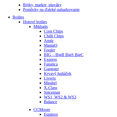
Bójky, markre, plaváky
Pomôcky na ďaleké nahadzovanie
Boilies
Hotové boilies
Mikbaits
Corn Chips
Chilli Chips
Amúr
ManiaQ
Feeder
BIG – BigB BigS BigC
Express
Fanatica
Gangster
Krvavý huňáček
Liverix
Mirabel
X-Class
Spiceman
WS1, WS2 & WS3
Balance
CCMoore
Equinox