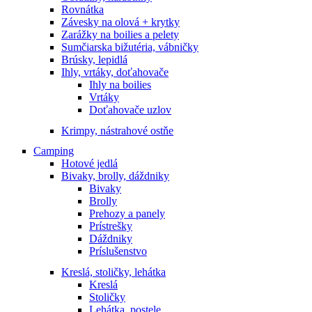
Rovnátka
Závesky na olová + krytky
Zarážky na boilies a pelety
Sumčiarska bižutéria, vábničky
Brúsky, lepidlá
Ihly, vrtáky, doťahovače
Ihly na boilies
Vrtáky
Doťahovače uzlov
Krimpy, nástrahové ostňe
Camping
Hotové jedlá
Bivaky, brolly, dáždniky
Bivaky
Brolly
Prehozy a panely
Prístrešky
Dáždniky
Príslušenstvo
Kreslá, stoličky, lehátka
Kreslá
Stoličky
Lehátka, postele