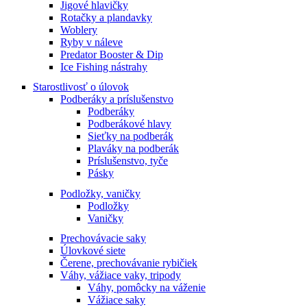
Jigové hlavičky
Rotačky a plandavky
Woblery
Ryby v náleve
Predator Booster & Dip
Ice Fishing nástrahy
Starostlivosť o úlovok
Podberáky a príslušenstvo
Podberáky
Podberákové hlavy
Sieťky na podberák
Plaváky na podberák
Príslušenstvo, tyče
Pásky
Podložky, vaničky
Podložky
Vaničky
Prechovávacie saky
Úlovkové siete
Čerene, prechovávanie rybičiek
Váhy, vážiace vaky, tripody
Váhy, pomôcky na váženie
Vážiace saky