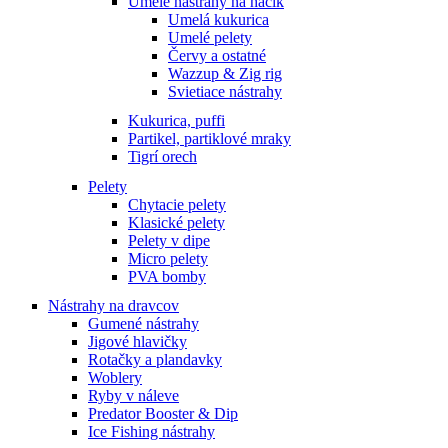
Umelé nástrahy na háčik
Umelá kukurica
Umelé pelety
Červy a ostatné
Wazzup & Zig rig
Svietiace nástrahy
Kukurica, puffi
Partikel, partiklové mraky
Tigrí orech
Pelety
Chytacie pelety
Klasické pelety
Pelety v dipe
Micro pelety
PVA bomby
Nástrahy na dravcov
Gumené nástrahy
Jigové hlavičky
Rotačky a plandavky
Woblery
Ryby v náleve
Predator Booster & Dip
Ice Fishing nástrahy