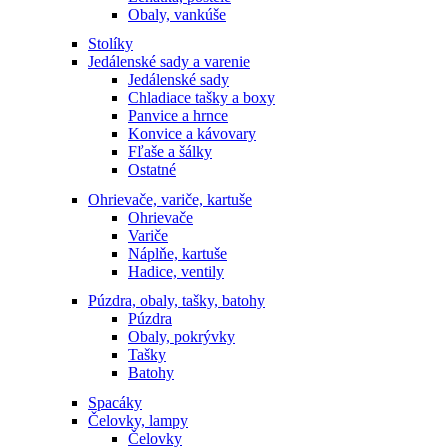
Obaly, vankúše
Stolíky
Jedálenské sady a varenie
Jedálenské sady
Chladiace tašky a boxy
Panvice a hrnce
Konvice a kávovary
Fľaše a šálky
Ostatné
Ohrievače, variče, kartuše
Ohrievače
Variče
Náplňe, kartuše
Hadice, ventily
Púzdra, obaly, tašky, batohy
Púzdra
Obaly, pokrývky
Tašky
Batohy
Spacáky
Čelovky, lampy
Čelovky