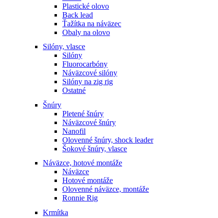
Plastické olovo
Back lead
Ťažítka na náväzec
Obaly na olovo
Silóny, vlasce
Silóny
Fluorocarbóny
Náväzcové silóny
Silóny na zig rig
Ostatné
Šnúry
Pletené šnúry
Náväzcové šnúry
Nanofil
Olovenné šnúry, shock leader
Šokové šnúry, vlasce
Náväzce, hotové montáže
Náväzce
Hotové montáže
Olovenné náväzce, montáže
Ronnie Rig
Krmítka