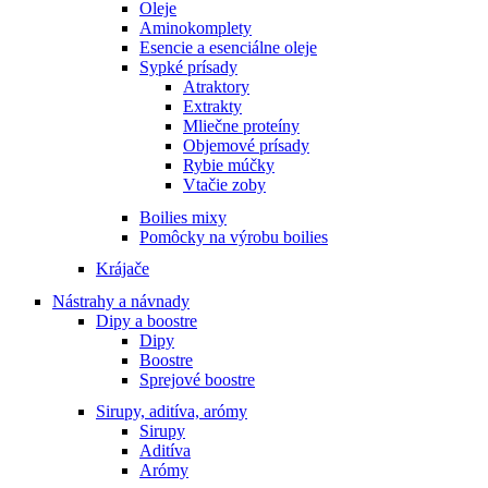
Oleje
Aminokomplety
Esencie a esenciálne oleje
Sypké prísady
Atraktory
Extrakty
Mliečne proteíny
Objemové prísady
Rybie múčky
Vtačie zoby
Boilies mixy
Pomôcky na výrobu boilies
Krájače
Nástrahy a návnady
Dipy a boostre
Dipy
Boostre
Sprejové boostre
Sirupy, aditíva, arómy
Sirupy
Aditíva
Arómy