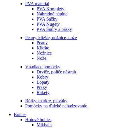
PVA materiál
PVA Komplety
Náhradné náplne
PVA Sáčky
PVA Nugety
PVA Šnúry a pásky
Peany, kliešte, nožnice, nože
Peany
Kliešte
Nožnice
Nože
Vnadiace pomôcky
Drviče, poliče nástrah
Kobry
Lopaty
Praky
Rakety
Bójky, markre, plaváky
Pomôcky na ďaleké nahadzovanie
Boilies
Hotové boilies
Mikbaits