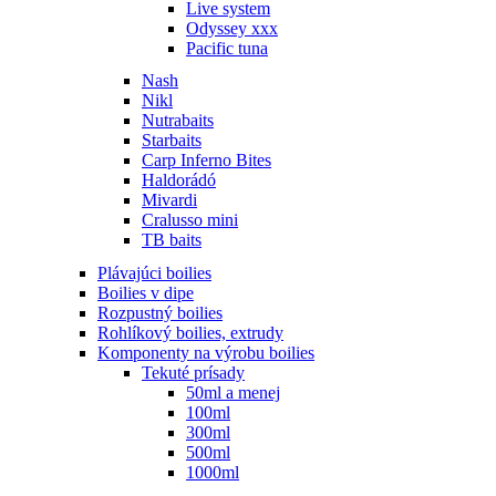
Live system
Odyssey xxx
Pacific tuna
Nash
Nikl
Nutrabaits
Starbaits
Carp Inferno Bites
Haldorádó
Mivardi
Cralusso mini
TB baits
Plávajúci boilies
Boilies v dipe
Rozpustný boilies
Rohlíkový boilies, extrudy
Komponenty na výrobu boilies
Tekuté prísady
50ml a menej
100ml
300ml
500ml
1000ml