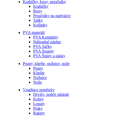
Krabičky, boxy, peračníky
Krabičky
Boxy
Peračníky na nadväzce
Tašky
Kelímky
PVA materiál
PVA Komplety
Náhradné náplne
PVA Sáčky
PVA Nugety
PVA Šnúry a pásky
Peany, kliešte, nožnice, nože
Peany
Kliešte
Nožnice
Nože
Vnadiace pomôcky
Drviče, poliče nástrah
Kobry
Lopaty
Praky
Rakety