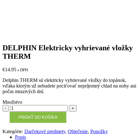
DELPHIN Elektricky vyhrievané vložky
THERM
€
14.95
s DPH
Delphin THERM sú elektricky vyhrievané vložky do topánok,
vďaka ktorým už nebudete pociťovať nepríjemný chlad na nohy ani
počas mrazivých dní.
Množstvo
Množstvo
PRIDAŤ DO KOŠÍKA
Kategórie:
Darčekové predmety
,
Oblečenie
,
Ponožky
Popis