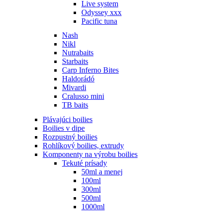
Live system
Odyssey xxx
Pacific tuna
Nash
Nikl
Nutrabaits
Starbaits
Carp Inferno Bites
Haldorádó
Mivardi
Cralusso mini
TB baits
Plávajúci boilies
Boilies v dipe
Rozpustný boilies
Rohlíkový boilies, extrudy
Komponenty na výrobu boilies
Tekuté prísady
50ml a menej
100ml
300ml
500ml
1000ml