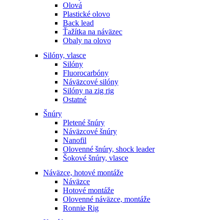
Olová
Plastické olovo
Back lead
Ťažítka na náväzec
Obaly na olovo
Silóny, vlasce
Silóny
Fluorocarbóny
Náväzcové silóny
Silóny na zig rig
Ostatné
Šnúry
Pletené šnúry
Náväzcové šnúry
Nanofil
Olovenné šnúry, shock leader
Šokové šnúry, vlasce
Náväzce, hotové montáže
Náväzce
Hotové montáže
Olovenné náväzce, montáže
Ronnie Rig