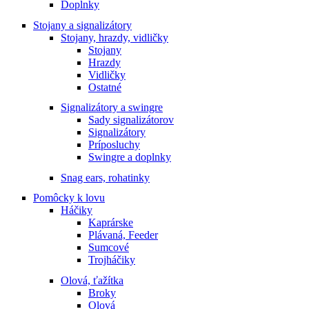
Doplnky
Stojany a signalizátory
Stojany, hrazdy, vidličky
Stojany
Hrazdy
Vidličky
Ostatné
Signalizátory a swingre
Sady signalizátorov
Signalizátory
Príposluchy
Swingre a doplnky
Snag ears, rohatinky
Pomôcky k lovu
Háčiky
Kaprárske
Plávaná, Feeder
Sumcové
Trojháčiky
Olová, ťažítka
Broky
Olová