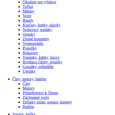
Okuliare pre rybárov
Tričká
Mikiny
Vesty
Bundy
Kraťasy, šortky, plavky
Nohavice, tepláky
Opasky
Zimné komplety
Termoprádlo
Ponožky
Rukavice
Topánky, žabky, kroxy
Brodiace čižmy, prsačky
Gumáky, pršiplášte
Uteráky
Člny, motory, batérie
Člny
Motory
Príslušenstvo k člnom
Záchranné vesty
Držiaky prútu, sonaru, kamery
Batérie
Sonary, loďky