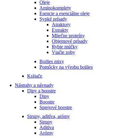
Oleje
Aminokomplety
Esencie a esenciálne oleje
Sypké prísady
Atraktory
Extrakty
Mliečne proteíny
Objemové prísady
Rybie múčky
Vtačie zoby
Boilies mixy
Pomôcky na výrobu boilies
Krájače
Nástrahy a návnady
Dipy a boostre
Dipy
Boostre
Sprejové boostre
Sirupy, aditíva, arómy
Sirupy
Aditíva
Arómy