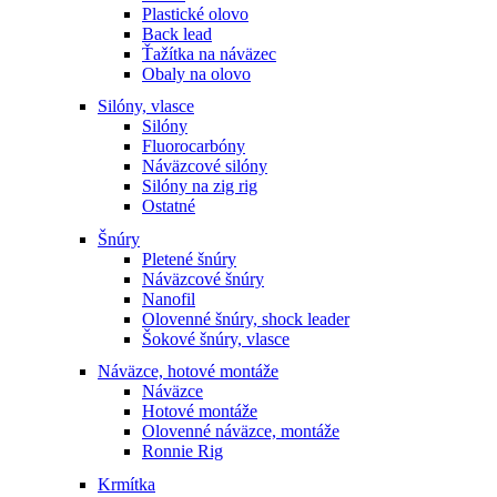
Plastické olovo
Back lead
Ťažítka na náväzec
Obaly na olovo
Silóny, vlasce
Silóny
Fluorocarbóny
Náväzcové silóny
Silóny na zig rig
Ostatné
Šnúry
Pletené šnúry
Náväzcové šnúry
Nanofil
Olovenné šnúry, shock leader
Šokové šnúry, vlasce
Náväzce, hotové montáže
Náväzce
Hotové montáže
Olovenné náväzce, montáže
Ronnie Rig
Krmítka