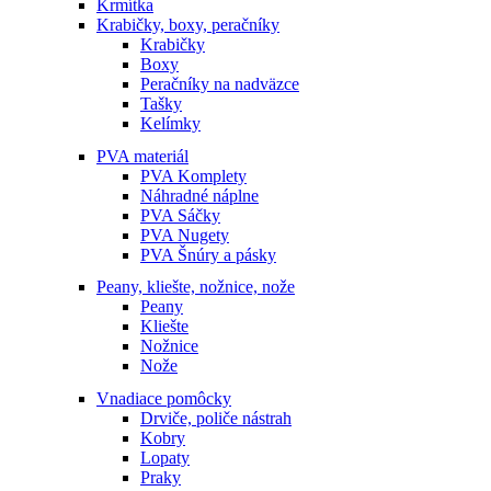
Krmítka
Krabičky, boxy, peračníky
Krabičky
Boxy
Peračníky na nadväzce
Tašky
Kelímky
PVA materiál
PVA Komplety
Náhradné náplne
PVA Sáčky
PVA Nugety
PVA Šnúry a pásky
Peany, kliešte, nožnice, nože
Peany
Kliešte
Nožnice
Nože
Vnadiace pomôcky
Drviče, poliče nástrah
Kobry
Lopaty
Praky