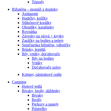
Tripody
Bižutéria – montáž a doplnky
Antitangle
Hadičky, krúžky
Silikónové korálky
Obratlíky, karabinky
Rovnátka
Závesky na olová + krytky
Zarážky na boilies a pelety
Sumčiarska bižutéria, vábničky
Brúsky, lepidlá
Ihly, vrtáky, doťahovače
Ihly na boilies
Vrtáky
Doťahovače uzlov
Krimpy, nástrahové ostňe
Camping
Hotové jedlá
Bivaky, brolly, dáždniky
Bivaky
Brolly
Prehozy a panely
Prístrešky