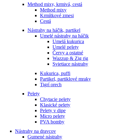
Method mixy, krmivá, cestá
Method mixy
Krmítkové zmesi
Cestá
Nástrahy na háčik, partikel
Umelé nástrahy na háčik
Umelá kukurica
Umelé pelety
Červy a ostatné
Wazzup & Zig rig
Svietiace nástrahy
Kukurica, puffi
Partikel, partiklové mraky
Tigrí orech
Pelety
Chytacie pelety
Klasické pelety
Pelety v dipe
Micro pelety
PVA bomby
Nástrahy na dravcov
Gumené nástrahy