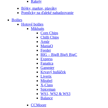
Rakety
Bójky, markre, plaváky
Pomôcky na ďaleké nahadzovanie
Boilies
Hotové boilies
Mikbaits
Corn Chips
Chilli Chips
Amúr
ManiaQ
Feeder
BIG – BigB BigS BigC
Express
Fanatica
Gangster
Krvavý huňáček
Liverix
Mirabel
X-Class
Spiceman
WS1, WS2 & WS3
Balance
CCMoore