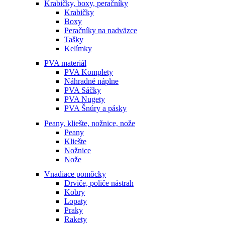
Krabičky, boxy, peračníky
Krabičky
Boxy
Peračníky na nadväzce
Tašky
Kelímky
PVA materiál
PVA Komplety
Náhradné náplne
PVA Sáčky
PVA Nugety
PVA Šnúry a pásky
Peany, kliešte, nožnice, nože
Peany
Kliešte
Nožnice
Nože
Vnadiace pomôcky
Drviče, poliče nástrah
Kobry
Lopaty
Praky
Rakety