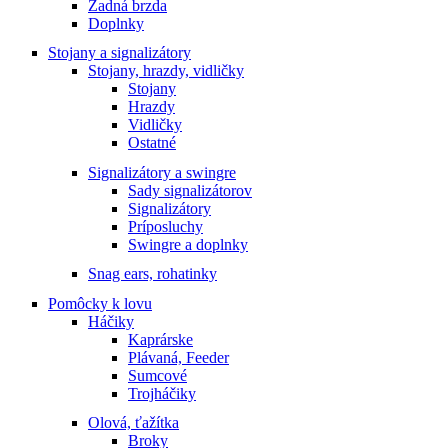
Zadná brzda
Doplnky
Stojany a signalizátory
Stojany, hrazdy, vidličky
Stojany
Hrazdy
Vidličky
Ostatné
Signalizátory a swingre
Sady signalizátorov
Signalizátory
Príposluchy
Swingre a doplnky
Snag ears, rohatinky
Pomôcky k lovu
Háčiky
Kaprárske
Plávaná, Feeder
Sumcové
Trojháčiky
Olová, ťažítka
Broky