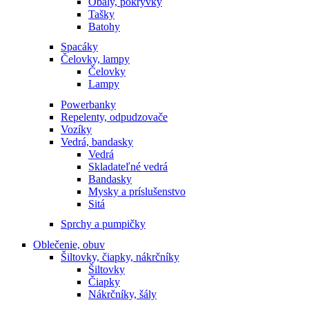
Obaly, pokrývky
Tašky
Batohy
Spacáky
Čelovky, lampy
Čelovky
Lampy
Powerbanky
Repelenty, odpudzovače
Vozíky
Vedrá, bandasky
Vedrá
Skladateľné vedrá
Bandasky
Mysky a príslušenstvo
Sitá
Sprchy a pumpičky
Oblečenie, obuv
Šiltovky, čiapky, nákrčníky
Šiltovky
Čiapky
Nákrčníky, šály