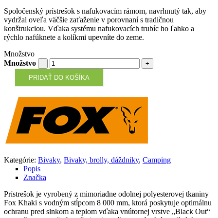
Spoločenský prístrešok s nafukovacím rámom, navrhnutý tak, aby
vydržal oveľa väčšie zaťaženie v porovnaní s tradičnou
konštrukciou. Vďaka systému nafukovacích trubíc ho ľahko a
rýchlo nafúknete a kolíkmi upevníte do zeme.
Množstvo
Množstvo
PRIDAŤ DO KOŠÍKA
Kategórie:
Bivaky
,
Bivaky, brolly, dáždniky
,
Camping
Popis
Značka
Prístrešok je vyrobený z mimoriadne odolnej polyesterovej tkaniny
Fox Khaki s vodným stĺpcom 8 000 mm, ktorá poskytuje optimálnu
ochranu pred slnkom a teplom vďaka vnútornej vrstve „Black Out“