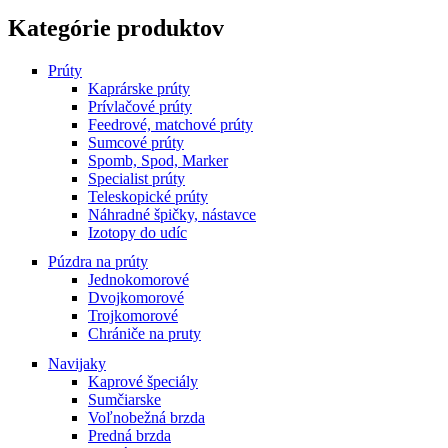
Kategórie produktov
Prúty
Kaprárske prúty
Prívlačové prúty
Feedrové, matchové prúty
Sumcové prúty
Spomb, Spod, Marker
Specialist prúty
Teleskopické prúty
Náhradné špičky, nástavce
Izotopy do udíc
Púzdra na prúty
Jednokomorové
Dvojkomorové
Trojkomorové
Chrániče na pruty
Navijaky
Kaprové špeciály
Sumčiarske
Voľnobežná brzda
Predná brzda