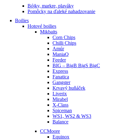
Bójky, markre, plaváky
Pomôcky na ďaleké nahadzovanie
Boilies
Hotové boilies
Mikbaits
Corn Chips
Chilli Chips
Amúr
ManiaQ
Feeder
BIG – BigB BigS BigC
Express
Fanatica
Gangster
Krvavý huňáček
Liverix
Mirabel
X-Class
Spiceman
WS1, WS2 & WS3
Balance
CCMoore
Equinox