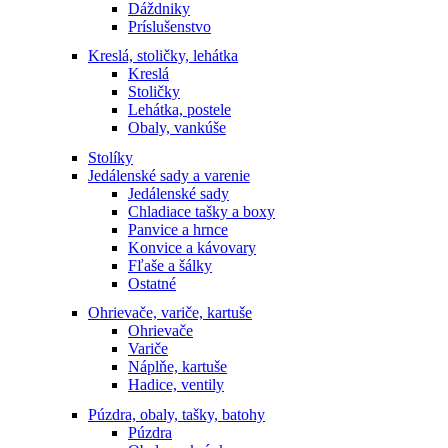
Dáždniky
Príslušenstvo
Kreslá, stoličky, lehátka
Kreslá
Stoličky
Lehátka, postele
Obaly, vankúše
Stolíky
Jedálenské sady a varenie
Jedálenské sady
Chladiace tašky a boxy
Panvice a hrnce
Konvice a kávovary
Fľaše a šálky
Ostatné
Ohrievače, variče, kartuše
Ohrievače
Variče
Náplňe, kartuše
Hadice, ventily
Púzdra, obaly, tašky, batohy
Púzdra