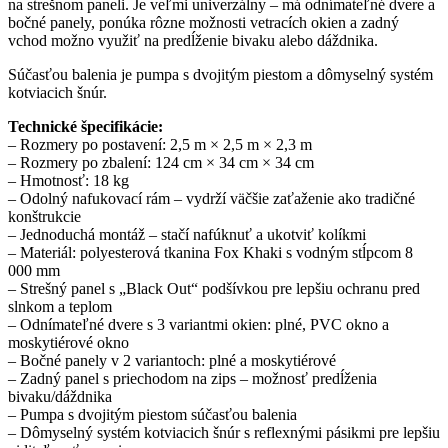
na strešnom paneli. Je veľmi univerzálny – má odnímateľné dvere a
bočné panely, ponúka rôzne možnosti vetracích okien a zadný
vchod možno využiť na predĺženie bivaku alebo dáždnika.
Súčasťou balenia je pumpa s dvojitým piestom a dômyselný systém
kotviacich šnúr.
Technické špecifikácie:
– Rozmery po postavení: 2,5 m × 2,5 m × 2,3 m
– Rozmery po zbalení: 124 cm × 34 cm × 34 cm
– Hmotnosť: 18 kg
– Odolný nafukovací rám – vydrží väčšie zaťaženie ako tradičné
konštrukcie
– Jednoduchá montáž – stačí nafúknuť a ukotviť kolíkmi
– Materiál: polyesterová tkanina Fox Khaki s vodným stĺpcom 8
000 mm
– Strešný panel s „Black Out“ podšívkou pre lepšiu ochranu pred
slnkom a teplom
– Odnímateľné dvere s 3 variantmi okien: plné, PVC okno a
moskytiérové okno
– Bočné panely v 2 variantoch: plné a moskytiérové
– Zadný panel s priechodom na zips – možnosť predĺženia
bivaku/dáždnika
– Pumpa s dvojitým piestom súčasťou balenia
– Dômyselný systém kotviacich šnúr s reflexnými pásikmi pre lepšiu