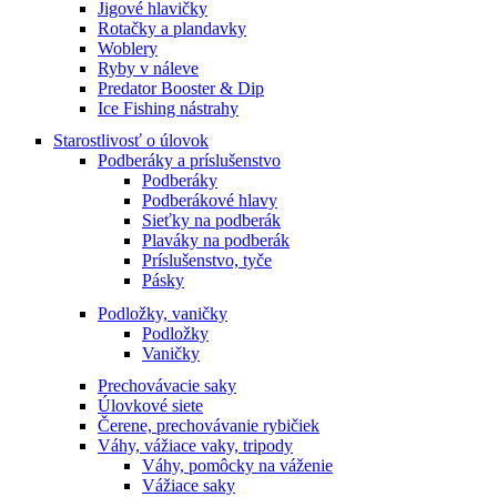
Jigové hlavičky
Rotačky a plandavky
Woblery
Ryby v náleve
Predator Booster & Dip
Ice Fishing nástrahy
Starostlivosť o úlovok
Podberáky a príslušenstvo
Podberáky
Podberákové hlavy
Sieťky na podberák
Plaváky na podberák
Príslušenstvo, tyče
Pásky
Podložky, vaničky
Podložky
Vaničky
Prechovávacie saky
Úlovkové siete
Čerene, prechovávanie rybičiek
Váhy, vážiace vaky, tripody
Váhy, pomôcky na váženie
Vážiace saky