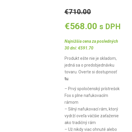
€
710.00
Original
Current
€
568.00
s DPH
price
price
Najnižšia cena za posledných
30 dní:
€
591.70
was:
is:
Produkt ešte nie je skladom,
jedná sa o predobjednávku
€710.00.
€568.00.
tovaru. Overte si dostupnosť
tu
.
– Prvý spoločenský prístrešok
Fox s plne nafukovacím
rámom
– Silný nafukovací rám, ktorý
vydrží oveľa väčšie zaťaženie
ako tradičný rám
– Už nikdy viac ohnuté alebo