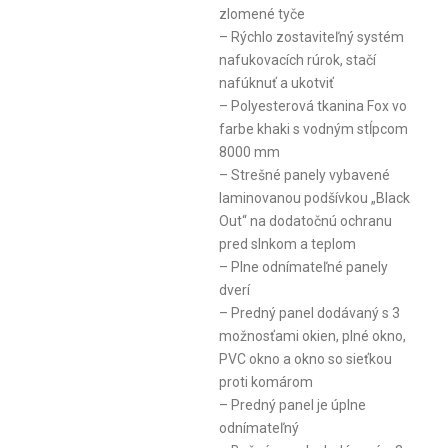
zlomené tyče
– Rýchlo zostaviteľný systém
nafukovacích rúrok, stačí
nafúknuť a ukotviť
– Polyesterová tkanina Fox vo
farbe khaki s vodným stĺpcom
8000 mm
– Strešné panely vybavené
laminovanou podšívkou „Black
Out“ na dodatočnú ochranu
pred slnkom a teplom
– Plne odnímateľné panely
dverí
– Predný panel dodávaný s 3
možnosťami okien, plné okno,
PVC okno a okno so sieťkou
proti komárom
– Predný panel je úplne
odnímateľný