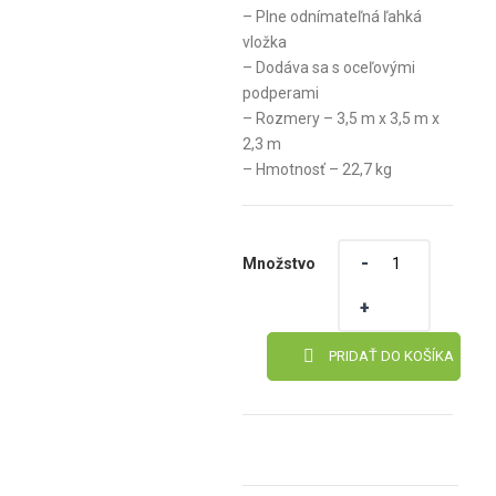
– Plne odnímateľná ľahká
vložka
– Dodáva sa s oceľovými
podperami
– Rozmery – 3,5 m x 3,5 m x
2,3 m
– Hmotnosť – 22,7 kg
Množstvo
Množstvo
PRIDAŤ DO KOŠÍKA