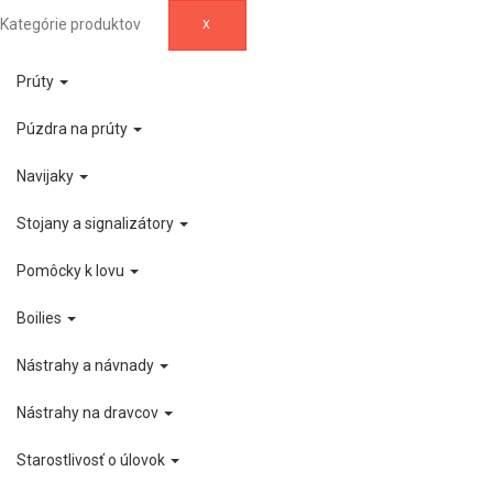
Kategórie produktov
X
Prúty
Púzdra na prúty
Navijaky
Stojany a signalizátory
Pomôcky k lovu
Boilies
Nástrahy a návnady
Nástrahy na dravcov
Starostlivosť o úlovok