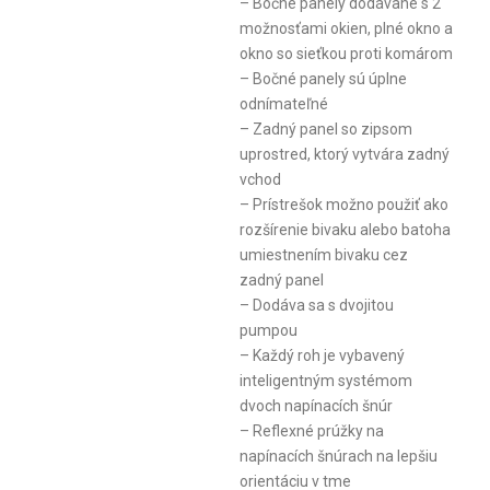
– Bočné panely dodávané s 2
možnosťami okien, plné okno a
okno so sieťkou proti komárom
– Bočné panely sú úplne
odnímateľné
– Zadný panel so zipsom
uprostred, ktorý vytvára zadný
vchod
– Prístrešok možno použiť ako
rozšírenie bivaku alebo batoha
umiestnením bivaku cez
zadný panel
– Dodáva sa s dvojitou
pumpou
– Každý roh je vybavený
inteligentným systémom
dvoch napínacích šnúr
– Reflexné prúžky na
napínacích šnúrach na lepšiu
orientáciu v tme