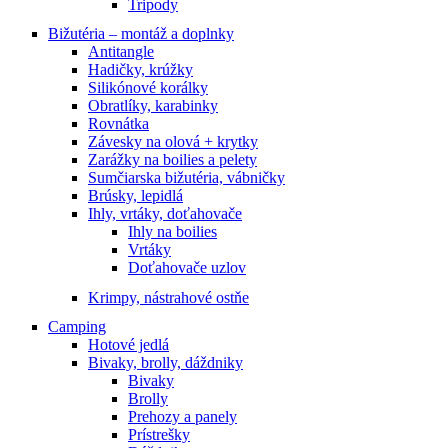
Tripody
Bižutéria – montáž a doplnky
Antitangle
Hadičky, krúžky
Silikónové korálky
Obratlíky, karabinky
Rovnátka
Závesky na olová + krytky
Zarážky na boilies a pelety
Sumčiarska bižutéria, vábničky
Brúsky, lepidlá
Ihly, vrtáky, doťahovače
Ihly na boilies
Vrtáky
Doťahovače uzlov
Krimpy, nástrahové ostňe
Camping
Hotové jedlá
Bivaky, brolly, dáždniky
Bivaky
Brolly
Prehozy a panely
Prístrešky