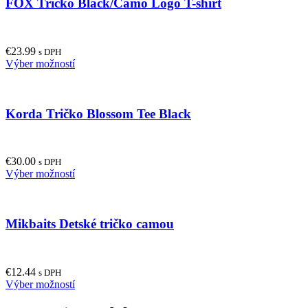
FOX Tričko Black/Camo Logo T-shirt
€
23.99
s DPH
This
Výber možností
product
has
multiple
Korda Tričko Blossom Tee Black
variants.
The
options
may
€
30.00
be
s DPH
This
Výber možností
chosen
product
on
has
the
multiple
product
Mikbaits Detské tričko camou
variants.
page
The
options
may
€
12.44
be
s DPH
This
Výber možností
chosen
product
on