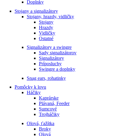
Doplnky
Stojany a signalizátory
Stojany, hrazdy, vidličky
Stojany
Hrazdy
Vidličky
Ostatné
Signalizátory a swingre
Sady signalizátorov
Signalizátory
Príposluchy
Swingre a doplnky
Snag ears, rohatinky
Pomôcky k lovu
Háčiky
Kaprárske
Plávaná, Feeder
Sumcové
Trojháčiky
Olová, ťažítka
Broky
Olová