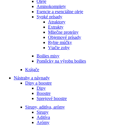
Oleje
Aminokomplety
Esencie a esenciálne oleje
Sypké prísady
Atraktory
Extrakty
Mliečne proteíny
Objemové prísady
Rybie múčky
Vtačie zoby
Boilies mixy
Pomôcky na výrobu boilies
Krájače
Nástrahy a návnady
Dipy a boostre
Dipy
Boostre
Sprejové boostre
Sirupy, aditíva, arómy
Sirupy
Aditíva
Arómy