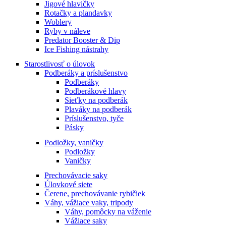
Jigové hlavičky
Rotačky a plandavky
Woblery
Ryby v náleve
Predator Booster & Dip
Ice Fishing nástrahy
Starostlivosť o úlovok
Podberáky a príslušenstvo
Podberáky
Podberákové hlavy
Sieťky na podberák
Plaváky na podberák
Príslušenstvo, tyče
Pásky
Podložky, vaničky
Podložky
Vaničky
Prechovávacie saky
Úlovkové siete
Čerene, prechovávanie rybičiek
Váhy, vážiace vaky, tripody
Váhy, pomôcky na váženie
Vážiace saky