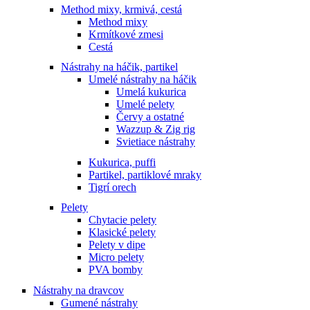
Method mixy, krmivá, cestá
Method mixy
Krmítkové zmesi
Cestá
Nástrahy na háčik, partikel
Umelé nástrahy na háčik
Umelá kukurica
Umelé pelety
Červy a ostatné
Wazzup & Zig rig
Svietiace nástrahy
Kukurica, puffi
Partikel, partiklové mraky
Tigrí orech
Pelety
Chytacie pelety
Klasické pelety
Pelety v dipe
Micro pelety
PVA bomby
Nástrahy na dravcov
Gumené nástrahy