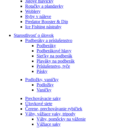
Jigové hlavičky
Rotačky a plandavky
Woblery
Ryby v náleve
Predator Booster & Dip
Ice Fishing nástrahy
Starostlivosť o úlovok
Podberáky a príslušenstvo
Podberáky
Podberákové hlavy
Sieťky na podberák
Plaváky na podberák
Príslušenstvo, tyče
Pásky
Podložky, vaničky
Podložky
Vaničky
Prechovávacie saky
Úlovkové siete
Čerene, prechovávanie rybičiek
Váhy, vážiace vaky, tripody
Váhy, pomôcky na váženie
Vážiace saky