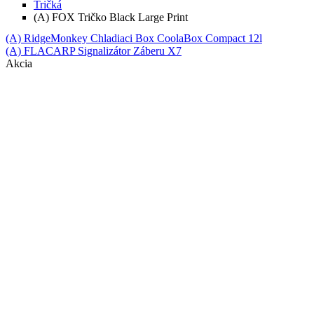
Tričká
(A) FOX Tričko Black Large Print
(A) RidgeMonkey Chladiaci Box CoolaBox Compact 12l
(A) FLACARP Signalizátor Záberu X7
Akcia