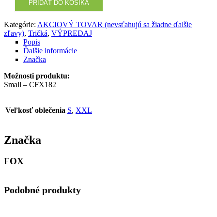
PRIDAŤ DO KOŠÍKA
Kategórie:
AKCIOVÝ TOVAR (nevsťahujú sa žiadne ďalšie
zľavy)
,
Tričká
,
VÝPREDAJ
Popis
Ďalšie informácie
Značka
Možnosti produktu:
Small – CFX182
Veľkosť oblečenia
S
,
XXL
Značka
FOX
Podobné produkty