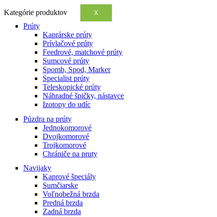
Kategórie produktov
X
Prúty
Kaprárske prúty
Prívlačové prúty
Feedrové, matchové prúty
Sumcové prúty
Spomb, Spod, Marker
Specialist prúty
Teleskopické prúty
Náhradné špičky, nástavce
Izotopy do udíc
Púzdra na prúty
Jednokomorové
Dvojkomorové
Trojkomorové
Chrániče na pruty
Navijaky
Kaprové špeciály
Sumčiarske
Voľnobežná brzda
Predná brzda
Zadná brzda