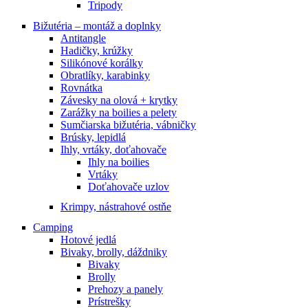
Tripody
Bižutéria – montáž a doplnky
Antitangle
Hadičky, krúžky
Silikónové korálky
Obratlíky, karabinky
Rovnátka
Závesky na olová + krytky
Zarážky na boilies a pelety
Sumčiarska bižutéria, vábničky
Brúsky, lepidlá
Ihly, vrtáky, doťahovače
Ihly na boilies
Vrtáky
Doťahovače uzlov
Krimpy, nástrahové ostňe
Camping
Hotové jedlá
Bivaky, brolly, dáždniky
Bivaky
Brolly
Prehozy a panely
Prístrešky