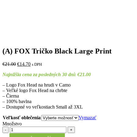
(A) FOX Tričko Black Large Print
Original
Current
€
21.00
€
14.70
s DPH
price
price
Najnižšia cena za posledných 30 dní:
€
21.00
was:
is:
€21.00.
€14.70.
– Logo Fox Head na hrudi v Camo
– Veľké logo Fox Head na chrbte
– Čierna
– 100% bavlna
– Dostupné vo veľkostiach Small až 3XL
Veľkosť oblečenia
Vymazať
Množstvo
Množstvo