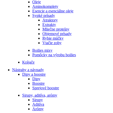
Oleje
Aminokomplety
Esencie a esenciálne oleje
Sypké prísady
Atraktory
Extrakty
Mliečne proteíny
Objemové prísady
Rybie múčky
Vtačie zoby
Boilies mixy
Pomôcky na výrobu boilies
Krájače
Nástrahy a návnady
Dipy a boostre
Dipy
Boostre
Sprejové boostre
Sirupy, aditíva, arómy
Sirupy
Aditíva
Arómy