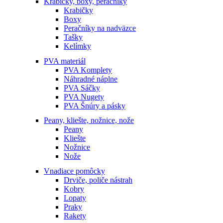
Krabičky, boxy, peračníky
Krabičky
Boxy
Peračníky na nadväzce
Tašky
Kelímky
PVA materiál
PVA Komplety
Náhradné náplne
PVA Sáčky
PVA Nugety
PVA Šnúry a pásky
Peany, kliešte, nožnice, nože
Peany
Kliešte
Nožnice
Nože
Vnadiace pomôcky
Drviče, poliče nástrah
Kobry
Lopaty
Praky
Rakety