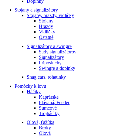
Doplnky
Stojany a signalizátory
Stojany, hrazdy, vidličky
Stojany
Hrazdy
Vidličky
Ostatné
Signalizátory a swingre
Sady signalizátorov
Signalizátory
Príposluchy
Swingre a doplnky
Snag ears, rohatinky
Pomôcky k lovu
Háčiky
Kaprárske
Plávaná, Feeder
Sumcové
Trojháčiky
Olová, ťažítka
Broky
Olová