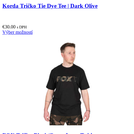
Korda Tričko Tie Dye Tee | Dark Olive
€
30.00
s DPH
This
Výber možností
product
has
multiple
variants.
The
options
may
be
chosen
on
the
product
page