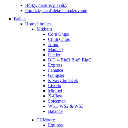
Bójky, markre, plaváky
Pomôcky na ďaleké nahadzovanie
Boilies
Hotové boilies
Mikbaits
Corn Chips
Chilli Chips
Amúr
ManiaQ
Feeder
BIG – BigB BigS BigC
Express
Fanatica
Gangster
Krvavý huňáček
Liverix
Mirabel
X-Class
Spiceman
WS1, WS2 & WS3
Balance
CCMoore
Equinox