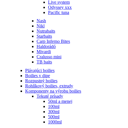
Live system
Odyssey xxx
Pacific tuna
Nash
Nikl
Nutrabaits
Starbaits
Carp Inferno Bites
Haldorádó
Mivardi
Cralusso mini
TB baits
Plávajúci boilies
Boilies v dipe
Rozpustný boilies
Rohlíkový boilies, extrudy
Komponenty na výrobu boilies
Tekuté prísady
50ml a menej
100ml
300ml
500ml
1000ml