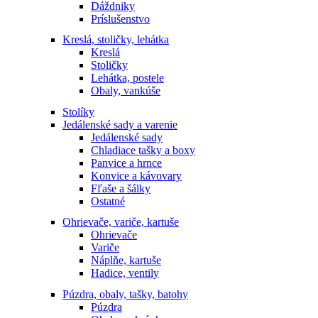
Dáždniky
Príslušenstvo
Kreslá, stoličky, lehátka
Kreslá
Stoličky
Lehátka, postele
Obaly, vankúše
Stolíky
Jedálenské sady a varenie
Jedálenské sady
Chladiace tašky a boxy
Panvice a hrnce
Konvice a kávovary
Fľaše a šálky
Ostatné
Ohrievače, variče, kartuše
Ohrievače
Variče
Náplňe, kartuše
Hadice, ventily
Púzdra, obaly, tašky, batohy
Púzdra