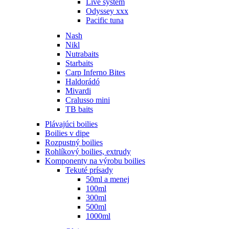
Live system
Odyssey xxx
Pacific tuna
Nash
Nikl
Nutrabaits
Starbaits
Carp Inferno Bites
Haldorádó
Mivardi
Cralusso mini
TB baits
Plávajúci boilies
Boilies v dipe
Rozpustný boilies
Rohlíkový boilies, extrudy
Komponenty na výrobu boilies
Tekuté prísady
50ml a menej
100ml
300ml
500ml
1000ml