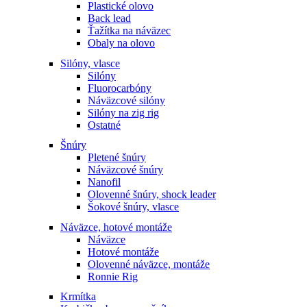
Plastické olovo
Back lead
Ťažítka na náväzec
Obaly na olovo
Silóny, vlasce
Silóny
Fluorocarbóny
Náväzcové silóny
Silóny na zig rig
Ostatné
Šnúry
Pletené šnúry
Náväzcové šnúry
Nanofil
Olovenné šnúry, shock leader
Šokové šnúry, vlasce
Náväzce, hotové montáže
Náväzce
Hotové montáže
Olovenné náväzce, montáže
Ronnie Rig
Krmítka