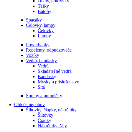
Obaly, pokrývky
Tašky
Batohy
Spacáky
Čelovky, lampy
Čelovky
Lampy
Powerbanky
Repelenty, odpudzovače
Vozíky
Vedrá, bandasky
Vedrá
Skladateľné vedrá
Bandasky
Mysky a príslušenstvo
Sitá
Sprchy a pumpičky
Oblečenie, obuv
Šiltovky, čiapky, nákrčníky
Šiltovky
Čiapky
Nákrčníky, šály