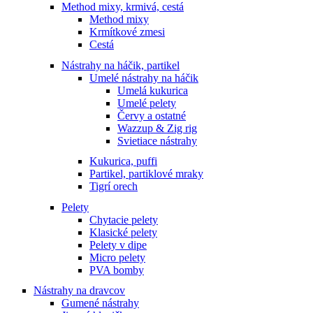
Method mixy, krmivá, cestá
Method mixy
Krmítkové zmesi
Cestá
Nástrahy na háčik, partikel
Umelé nástrahy na háčik
Umelá kukurica
Umelé pelety
Červy a ostatné
Wazzup & Zig rig
Svietiace nástrahy
Kukurica, puffi
Partikel, partiklové mraky
Tigrí orech
Pelety
Chytacie pelety
Klasické pelety
Pelety v dipe
Micro pelety
PVA bomby
Nástrahy na dravcov
Gumené nástrahy