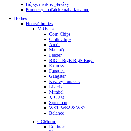
Bójky, markre, plaváky
Pomôcky na ďaleké nahadzovanie
Boilies
Hotové boilies
Mikbaits
Corn Chips
Chilli Chips
Amúr
ManiaQ
Feeder
BIG – BigB BigS BigC
Express
Fanatica
Gangster
Krvavý huňáček
Liverix
Mirabel
X-Class
Spiceman
WS1, WS2 & WS3
Balance
CCMoore
Equinox