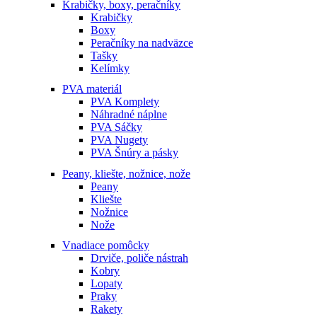
Krabičky, boxy, peračníky
Krabičky
Boxy
Peračníky na nadväzce
Tašky
Kelímky
PVA materiál
PVA Komplety
Náhradné náplne
PVA Sáčky
PVA Nugety
PVA Šnúry a pásky
Peany, kliešte, nožnice, nože
Peany
Kliešte
Nožnice
Nože
Vnadiace pomôcky
Drviče, poliče nástrah
Kobry
Lopaty
Praky
Rakety