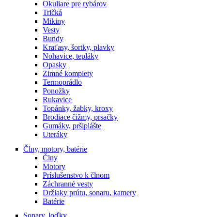
Okuliare pre rybárov
Tričká
Mikiny
Vesty
Bundy
Kraťasy, šortky, plavky
Nohavice, tepláky
Opasky
Zimné komplety
Termoprádlo
Ponožky
Rukavice
Topánky, žabky, kroxy
Brodiace čižmy, prsačky
Gumáky, pršiplášte
Uteráky
Člny, motory, batérie
Člny
Motory
Príslušenstvo k člnom
Záchranné vesty
Držiaky prútu, sonaru, kamery
Batérie
Sonary, loďky