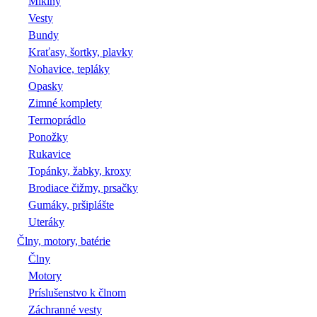
Mikiny
Vesty
Bundy
Kraťasy, šortky, plavky
Nohavice, tepláky
Opasky
Zimné komplety
Termoprádlo
Ponožky
Rukavice
Topánky, žabky, kroxy
Brodiace čižmy, prsačky
Gumáky, pršiplášte
Uteráky
Člny, motory, batérie
Člny
Motory
Príslušenstvo k člnom
Záchranné vesty