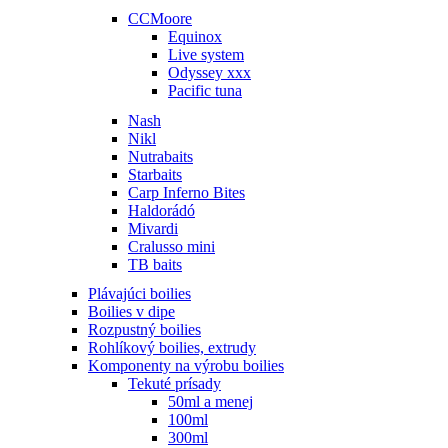
CCMoore
Equinox
Live system
Odyssey xxx
Pacific tuna
Nash
Nikl
Nutrabaits
Starbaits
Carp Inferno Bites
Haldorádó
Mivardi
Cralusso mini
TB baits
Plávajúci boilies
Boilies v dipe
Rozpustný boilies
Rohlíkový boilies, extrudy
Komponenty na výrobu boilies
Tekuté prísady
50ml a menej
100ml
300ml