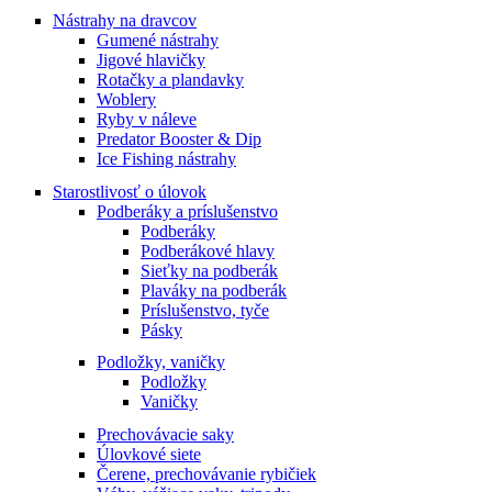
Nástrahy na dravcov
Gumené nástrahy
Jigové hlavičky
Rotačky a plandavky
Woblery
Ryby v náleve
Predator Booster & Dip
Ice Fishing nástrahy
Starostlivosť o úlovok
Podberáky a príslušenstvo
Podberáky
Podberákové hlavy
Sieťky na podberák
Plaváky na podberák
Príslušenstvo, tyče
Pásky
Podložky, vaničky
Podložky
Vaničky
Prechovávacie saky
Úlovkové siete
Čerene, prechovávanie rybičiek