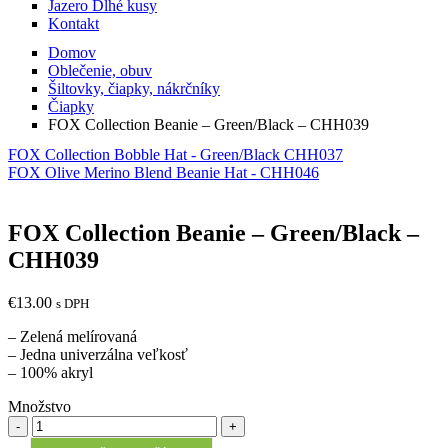
Jazero Dlhé kusy
Kontakt
Domov
Oblečenie, obuv
Šiltovky, čiapky, nákrčníky
Čiapky
FOX Collection Beanie – Green/Black – CHH039
FOX Collection Bobble Hat - Green/Black CHH037
FOX Olive Merino Blend Beanie Hat - CHH046
FOX Collection Beanie – Green/Black –
CHH039
€
13.00
s DPH
– Zelená melírovaná
– Jedna univerzálna veľkosť
– 100% akryl
Množstvo
Množstvo