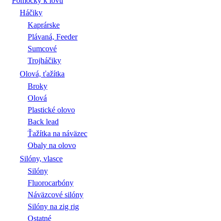
Pomôcky k lovu
Háčiky
Kaprárske
Plávaná, Feeder
Sumcové
Trojháčiky
Olová, ťažítka
Broky
Olová
Plastické olovo
Back lead
Ťažítka na náväzec
Obaly na olovo
Silóny, vlasce
Silóny
Fluorocarbóny
Náväzcové silóny
Silóny na zig rig
Ostatné