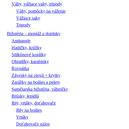
Váhy, vážiace vaky, tripody
Váhy, pomôcky na váženie
Vážiace saky
Tripody
Bižutéria – montáž a doplnky
Antitangle
Hadičky, krúžky
Silikónové korálky
Obratlíky, karabinky
Rovnátka
Závesky na olová + krytky
Zarážky na boilies a pelety
Sumčiarska bižutéria, vábničky
Brúsky, lepidlá
Ihly, vrtáky, doťahovače
Ihly na boilies
Vrtáky
Doťahovače uzlov