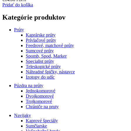
Pridať do košíka
Kategórie produktov
Prúty
Kaprárske prúty
Prívlačové prúty
Feedrové, matchové prúty
Sumcové prúty
Spomb, Spod, Marker
Specialist prúty
Teleskopické prúty
Náhradné špičky, nástavce
Izotopy do udíc
Púzdra na prúty
Jednokomorové
Dvojkomorové
Trojkomorové
Chrániče na pruty
Navijaky
Kaprové špeciály
Sumčiarske