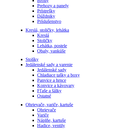
Brolly
Prehozy a panely
Prístrešky
Dáždniky
Príslušenstvo
Kreslá, stoličky, lehátka
Kreslá
Stoličky
Lehátka, postele
Obaly, vankúše
Stolíky
Jedálenské sady a varenie
Jedálenské sady
Chladiace tašky a boxy
Panvice a hrnce
Konvice a kávovary
Fľaše a šálky
Ostatné
Ohrievače, variče, kartuše
Ohrievače
Variče
Náplňe, kartuše
Hadice, ventily