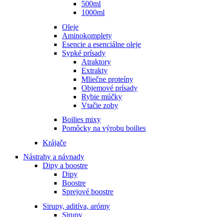
500ml
1000ml
Oleje
Aminokomplety
Esencie a esenciálne oleje
Sypké prísady
Atraktory
Extrakty
Mliečne proteíny
Objemové prísady
Rybie múčky
Vtačie zoby
Boilies mixy
Pomôcky na výrobu boilies
Krájače
Nástrahy a návnady
Dipy a boostre
Dipy
Boostre
Sprejové boostre
Sirupy, aditíva, arómy
Sirupy