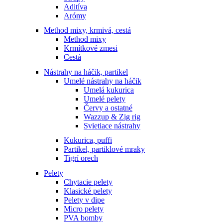
Aditíva
Arómy
Method mixy, krmivá, cestá
Method mixy
Krmítkové zmesi
Cestá
Nástrahy na háčik, partikel
Umelé nástrahy na háčik
Umelá kukurica
Umelé pelety
Červy a ostatné
Wazzup & Zig rig
Svietiace nástrahy
Kukurica, puffi
Partikel, partiklové mraky
Tigrí orech
Pelety
Chytacie pelety
Klasické pelety
Pelety v dipe
Micro pelety
PVA bomby