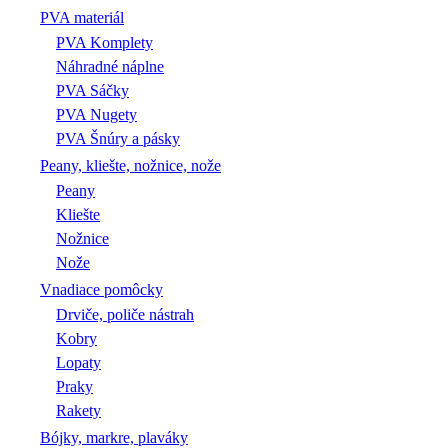
PVA materiál
PVA Komplety
Náhradné náplne
PVA Sáčky
PVA Nugety
PVA Šnúry a pásky
Peany, kliešte, nožnice, nože
Peany
Kliešte
Nožnice
Nože
Vnadiace pomôcky
Drviče, poliče nástrah
Kobry
Lopaty
Praky
Rakety
Bójky, markre, plaváky