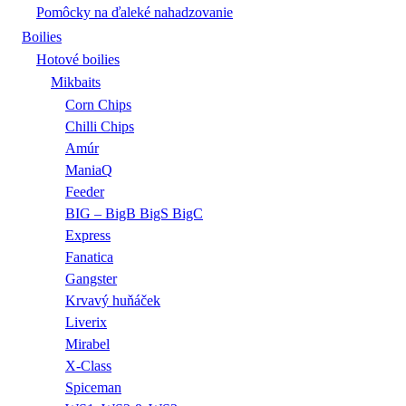
Pomôcky na ďaleké nahadzovanie
Boilies
Hotové boilies
Mikbaits
Corn Chips
Chilli Chips
Amúr
ManiaQ
Feeder
BIG – BigB BigS BigC
Express
Fanatica
Gangster
Krvavý huňáček
Liverix
Mirabel
X-Class
Spiceman