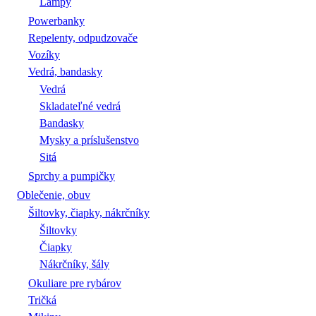
Lampy
Powerbanky
Repelenty, odpudzovače
Vozíky
Vedrá, bandasky
Vedrá
Skladateľné vedrá
Bandasky
Mysky a príslušenstvo
Sitá
Sprchy a pumpičky
Oblečenie, obuv
Šiltovky, čiapky, nákrčníky
Šiltovky
Čiapky
Nákrčníky, šály
Okuliare pre rybárov
Tričká