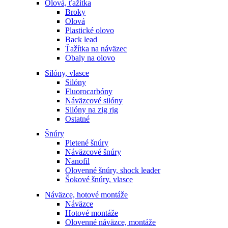
Olová, ťažítka
Broky
Olová
Plastické olovo
Back lead
Ťažítka na náväzec
Obaly na olovo
Silóny, vlasce
Silóny
Fluorocarbóny
Náväzcové silóny
Silóny na zig rig
Ostatné
Šnúry
Pletené šnúry
Náväzcové šnúry
Nanofil
Olovenné šnúry, shock leader
Šokové šnúry, vlasce
Náväzce, hotové montáže
Náväzce
Hotové montáže
Olovenné náväzce, montáže