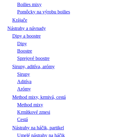
Boilies mixy
Pomôcky na výrobu boilies
Krájače
Nástrahy a návnady
Dipy a boostre
Dipy
Boostre
Sprejové boostre
Sirupy, aditíva, arómy
Sirupy
Aditíva
Arómy
Method mixy, krmivá, cestá
Method mixy
Krmítkové zmesi
Cestá
Nástrahy na háčik, partikel
Umelé nástrahy na háčik