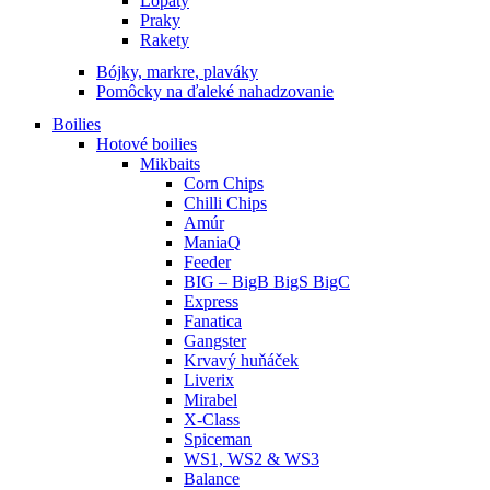
Lopaty
Praky
Rakety
Bójky, markre, plaváky
Pomôcky na ďaleké nahadzovanie
Boilies
Hotové boilies
Mikbaits
Corn Chips
Chilli Chips
Amúr
ManiaQ
Feeder
BIG – BigB BigS BigC
Express
Fanatica
Gangster
Krvavý huňáček
Liverix
Mirabel
X-Class
Spiceman
WS1, WS2 & WS3
Balance