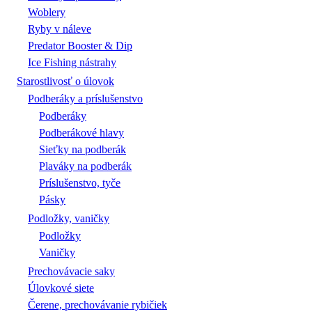
Woblery
Ryby v náleve
Predator Booster & Dip
Ice Fishing nástrahy
Starostlivosť o úlovok
Podberáky a príslušenstvo
Podberáky
Podberákové hlavy
Sieťky na podberák
Plaváky na podberák
Príslušenstvo, tyče
Pásky
Podložky, vaničky
Podložky
Vaničky
Prechovávacie saky
Úlovkové siete
Čerene, prechovávanie rybičiek