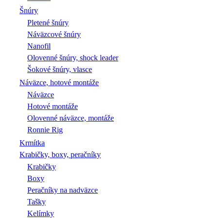
Šnúry
Pletené šnúry
Náväzcové šnúry
Nanofil
Olovenné šnúry, shock leader
Šokové šnúry, vlasce
Náväzce, hotové montáže
Náväzce
Hotové montáže
Olovenné náväzce, montáže
Ronnie Rig
Krmítka
Krabičky, boxy, peračníky
Krabičky
Boxy
Peračníky na nadväzce
Tašky
Kelímky