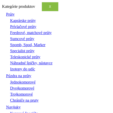
Kategórie produktov
X
Prúty
Kaprárske prúty
Prívlačové prúty
Feedrové, matchové prúty
Sumcové prúty
Spomb, Spod, Marker
Specialist prúty
Teleskopické prúty
Náhradné špičky, nástavce
Izotopy do udíc
Púzdra na prúty
Jednokomorové
Dvojkomorové
Trojkomorové
Chrániče na pruty
Navijaky