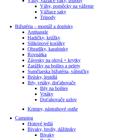
Váhy, vážiace vaky, tripody
Váhy, pomôcky na váženie
Vážiace saky
Tripody
Bižutéria – montáž a doplnky
Antitangle
Hadičky, krúžky
Silikónové korálky
Obratlíky, karabinky
Rovnátka
Závesky na olová + krytky
Zarážky na boilies a pelety
Sumčiarska bižutéria, vábničky
Brúsky, lepidlá
Ihly, vrtáky, doťahovače
Ihly na boilies
Vrtáky
Doťahovače uzlov
Krimpy, nástrahové ostňe
Camping
Hotové jedlá
Bivaky, brolly, dáždniky
Bivaky