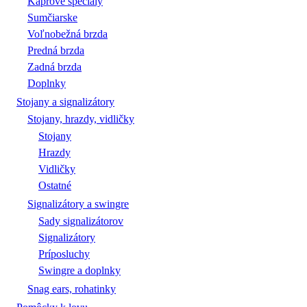
Kaprové špeciály
Sumčiarske
Voľnobežná brzda
Predná brzda
Zadná brzda
Doplnky
Stojany a signalizátory
Stojany, hrazdy, vidličky
Stojany
Hrazdy
Vidličky
Ostatné
Signalizátory a swingre
Sady signalizátorov
Signalizátory
Príposluchy
Swingre a doplnky
Snag ears, rohatinky