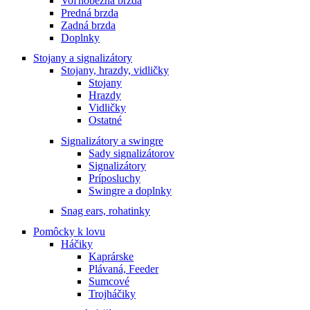
Voľnobežná brzda
Predná brzda
Zadná brzda
Doplnky
Stojany a signalizátory
Stojany, hrazdy, vidličky
Stojany
Hrazdy
Vidličky
Ostatné
Signalizátory a swingre
Sady signalizátorov
Signalizátory
Príposluchy
Swingre a doplnky
Snag ears, rohatinky
Pomôcky k lovu
Háčiky
Kaprárske
Plávaná, Feeder
Sumcové
Trojháčiky