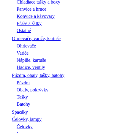
Chladiace tašky a boxy
Panvice a hrnce
Konvice a kávovary
Fľaše a šálky
Ostatné
Ohrievače, variče, kartuše
Ohrievače
Variče
Náplňe, kartuše
Hadice, ventily
Púzdra, obaly, tašky, batohy
Púzdra
Obaly, pokrývky
Tašky
Batohy
Spacáky
Čelovky, lampy
Čelovky