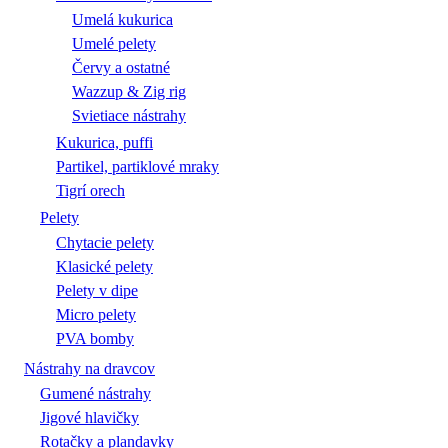
Umelá kukurica
Umelé pelety
Červy a ostatné
Wazzup & Zig rig
Svietiace nástrahy
Kukurica, puffi
Partikel, partiklové mraky
Tigrí orech
Pelety
Chytacie pelety
Klasické pelety
Pelety v dipe
Micro pelety
PVA bomby
Nástrahy na dravcov
Gumené nástrahy
Jigové hlavičky
Rotačky a plandavky