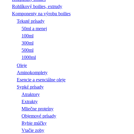
Rohlíkový boilies, extrudy
Komponenty na výrobu boilies
Tekuté prísady
50ml a menej
100ml
300ml
500ml
1000ml
Oleje
Aminokomplety
Esencie a esenciálne oleje
Sypké prísady
Atraktory
Extrakty
Mliečne proteíny
Objemové prísady
Rybie múčky
Vtačie zoby