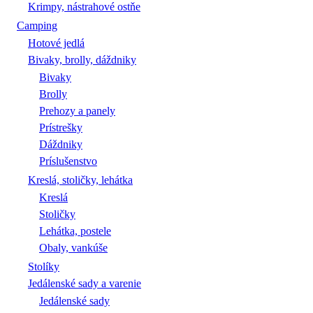
Krimpy, nástrahové ostňe
Camping
Hotové jedlá
Bivaky, brolly, dáždniky
Bivaky
Brolly
Prehozy a panely
Prístrešky
Dáždniky
Príslušenstvo
Kreslá, stoličky, lehátka
Kreslá
Stoličky
Lehátka, postele
Obaly, vankúše
Stolíky
Jedálenské sady a varenie
Jedálenské sady