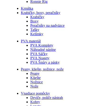
Ronnie Rig
Krmítka
Krabičky, boxy, peračníky
Krabičky
Boxy
Peračníky na nadväzce
Tašky
Kelímky
PVA materiál
PVA Komplety
Náhradné náplne
PVA Sáčky
PVA Nugety
PVA Šnúry a pásky
Peany, kliešte, nožnice, nože
Peany
Kliešte
Nožnice
Nože
Vnadiace pomôcky
Drviče, poliče nástrah
Kobry