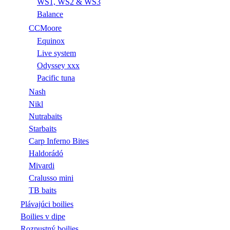
WS1, WS2 & WS3
Balance
CCMoore
Equinox
Live system
Odyssey xxx
Pacific tuna
Nash
Nikl
Nutrabaits
Starbaits
Carp Inferno Bites
Haldorádó
Mivardi
Cralusso mini
TB baits
Plávajúci boilies
Boilies v dipe
Rozpustný boilies