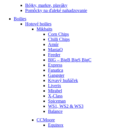
Bójky, markre, plaváky
Pomôcky na ďaleké nahadzovanie
Boilies
Hotové boilies
Mikbaits
Corn Chips
Chilli Chips
Amúr
ManiaQ
Feeder
BIG – BigB BigS BigC
Express
Fanatica
Gangster
Krvavý huňáček
Liverix
Mirabel
X-Class
Spiceman
WS1, WS2 & WS3
Balance
CCMoore
Equinox