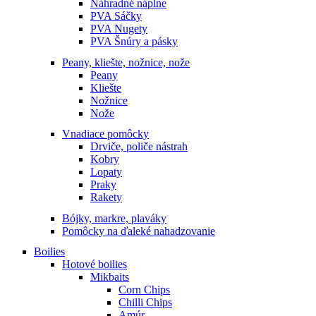
Náhradné náplne
PVA Sáčky
PVA Nugety
PVA Šnúry a pásky
Peany, kliešte, nožnice, nože
Peany
Kliešte
Nožnice
Nože
Vnadiace pomôcky
Drviče, poliče nástrah
Kobry
Lopaty
Praky
Rakety
Bójky, markre, plaváky
Pomôcky na ďaleké nahadzovanie
Boilies
Hotové boilies
Mikbaits
Corn Chips
Chilli Chips
Amúr