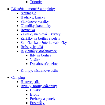
Tripody
Bižutéria – montáž a doplnky
Antitangle
Hadičky, krúžky
Silikónové korálky
Obratlíky, karabinky
Rovnátka
Závesky na olová + krytky
Zarážky na boilies a pelety
Sumčiarska bižutéria, vábničky
Brúsky, lepidlá
Ihly, vrtáky, doťahovače
Ihly na boilies
Vrtáky
Doťahovače uzlov
Krimpy, nástrahové ostňe
Camping
Hotové jedlá
Bivaky, brolly, dáždniky
Bivaky
Brolly
Prehozy a panely
Prístrešky