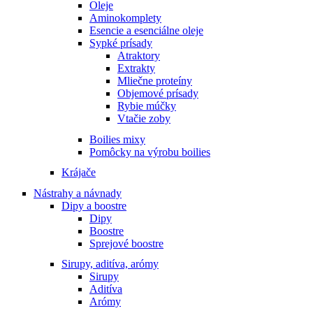
Oleje
Aminokomplety
Esencie a esenciálne oleje
Sypké prísady
Atraktory
Extrakty
Mliečne proteíny
Objemové prísady
Rybie múčky
Vtačie zoby
Boilies mixy
Pomôcky na výrobu boilies
Krájače
Nástrahy a návnady
Dipy a boostre
Dipy
Boostre
Sprejové boostre
Sirupy, aditíva, arómy
Sirupy
Aditíva
Arómy