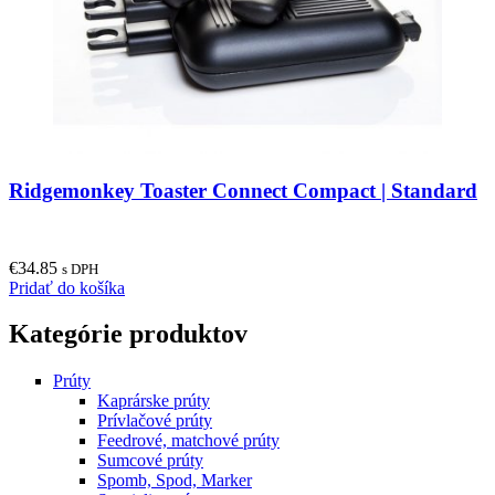
Ridgemonkey Toaster Connect Compact | Standard
€
34.85
s DPH
Pridať do košíka
Kategórie produktov
Prúty
Kaprárske prúty
Prívlačové prúty
Feedrové, matchové prúty
Sumcové prúty
Spomb, Spod, Marker