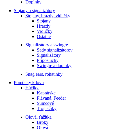
Doplnky
Stojany a signalizátory
Stojany, hrazdy, vidličky
Stojany
Hrazdy
Vidličky
Ostatné
Signalizátory a swingre
Sady signalizátorov
Signalizátory
Príposluchy
Swingre a doplnky
Snag ears, rohatinky
Pomôcky k lovu
Háčiky
Kaprárske
Plávaná, Feeder
Sumcové
Trojháčiky
Olová, ťažítka
Broky
Olová