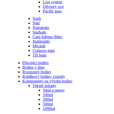
Live system
Odyssey xxx
Pacific tuna
Nash
Nikl
Nutrabaits
Starbaits
Carp Inferno Bites
Haldorádó
Mivardi
Cralusso mini
TB baits
Plávajúci boilies
Boilies v dipe
Rozpustný boilies
Rohlíkový boilies, extrudy
Komponenty na výrobu boilies
Tekuté prísady
50ml a menej
100ml
300ml
500ml
1000ml