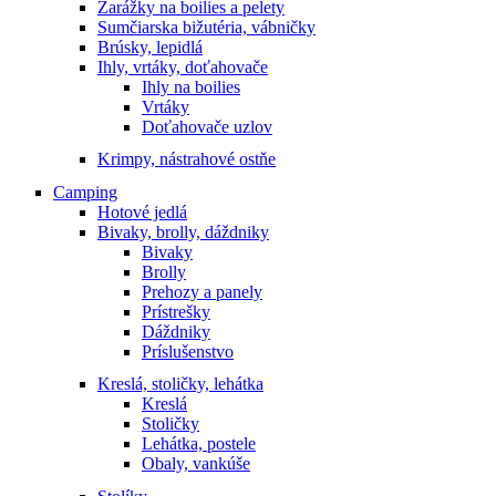
Zarážky na boilies a pelety
Sumčiarska bižutéria, vábničky
Brúsky, lepidlá
Ihly, vrtáky, doťahovače
Ihly na boilies
Vrtáky
Doťahovače uzlov
Krimpy, nástrahové ostňe
Camping
Hotové jedlá
Bivaky, brolly, dáždniky
Bivaky
Brolly
Prehozy a panely
Prístrešky
Dáždniky
Príslušenstvo
Kreslá, stoličky, lehátka
Kreslá
Stoličky
Lehátka, postele
Obaly, vankúše