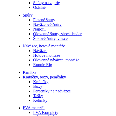
Silóny na zig rig
Ostatné
Šnúry
Pletené šnúry
Náväzcové šnúry
Nanofil
Olovenné šnúry, shock leader
Šokové šnúry, vlasce
Náväzce, hotové montáže
Náväzce
Hotové montáže
Olovenné náväzce, montáže
Ronnie Rig
Krmítka
Krabičky, boxy, peračníky
Krabičky
Boxy
Peračníky na nadväzce
Tašky
Kelímky
PVA materiál
PVA Komplety