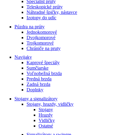
Specialist prúty
Teleskopické prúty
Náhradné špičky, nástavce
Izotopy do udíc
Púzdra na prúty
Jednokomorové
Dvojkomorové
Trojkomorové
Chrániče na pruty
Navijaky
Kaprové špeciály
Sumčiarske
Voľnobežná brzda
Predná brzda
Zadná brzda
Doplnky
Stojany a signalizátory
Stojany, hrazdy, vidličky
Stojany
Hrazdy
Vidličky
Ostatné
Signalizátory a swingre