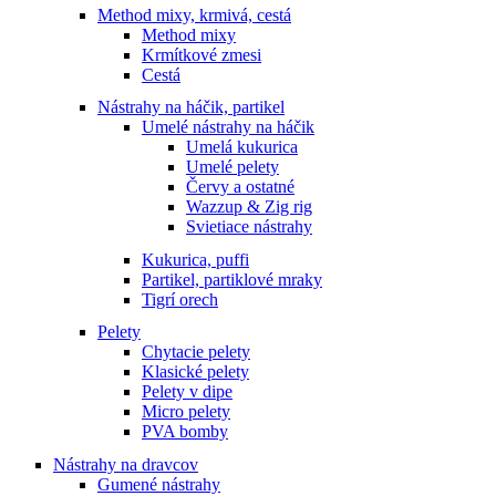
Method mixy, krmivá, cestá
Method mixy
Krmítkové zmesi
Cestá
Nástrahy na háčik, partikel
Umelé nástrahy na háčik
Umelá kukurica
Umelé pelety
Červy a ostatné
Wazzup & Zig rig
Svietiace nástrahy
Kukurica, puffi
Partikel, partiklové mraky
Tigrí orech
Pelety
Chytacie pelety
Klasické pelety
Pelety v dipe
Micro pelety
PVA bomby
Nástrahy na dravcov
Gumené nástrahy