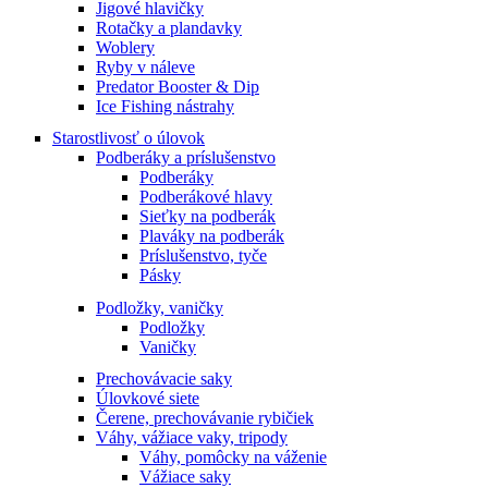
Jigové hlavičky
Rotačky a plandavky
Woblery
Ryby v náleve
Predator Booster & Dip
Ice Fishing nástrahy
Starostlivosť o úlovok
Podberáky a príslušenstvo
Podberáky
Podberákové hlavy
Sieťky na podberák
Plaváky na podberák
Príslušenstvo, tyče
Pásky
Podložky, vaničky
Podložky
Vaničky
Prechovávacie saky
Úlovkové siete
Čerene, prechovávanie rybičiek
Váhy, vážiace vaky, tripody
Váhy, pomôcky na váženie
Vážiace saky