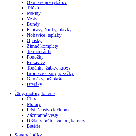
Okuliare pre rybárov
Tričká
Mikiny
Vesty
Bundy
Kraťasy, šortky, plavky
Nohavice, tepláky
Opasky
Zimné komplety
Termoprádlo
Ponožky
Rukavice
Topánky, žabky, kroxy
Brodiace čižmy, prsačky
Gumáky, pršiplášte
Uteráky
Člny, motory, batérie
Člny
Motory
Príslušenstvo k člnom
Záchranné vesty
Držiaky prútu, sonaru, kamery
Batérie
Sonary, loďky