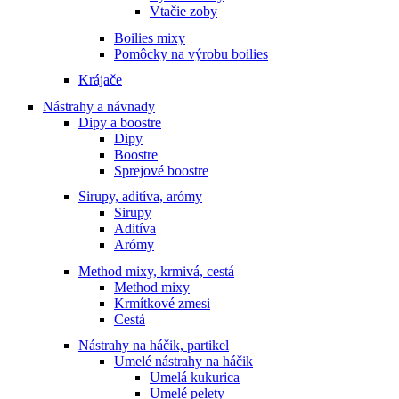
Vtačie zoby
Boilies mixy
Pomôcky na výrobu boilies
Krájače
Nástrahy a návnady
Dipy a boostre
Dipy
Boostre
Sprejové boostre
Sirupy, aditíva, arómy
Sirupy
Aditíva
Arómy
Method mixy, krmivá, cestá
Method mixy
Krmítkové zmesi
Cestá
Nástrahy na háčik, partikel
Umelé nástrahy na háčik
Umelá kukurica
Umelé pelety