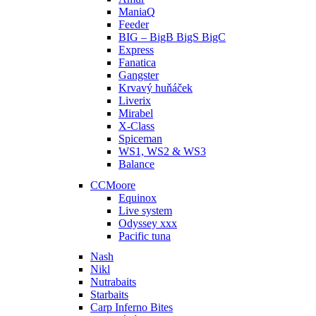
ManiaQ
Feeder
BIG – BigB BigS BigC
Express
Fanatica
Gangster
Krvavý huňáček
Liverix
Mirabel
X-Class
Spiceman
WS1, WS2 & WS3
Balance
CCMoore
Equinox
Live system
Odyssey xxx
Pacific tuna
Nash
Nikl
Nutrabaits
Starbaits
Carp Inferno Bites