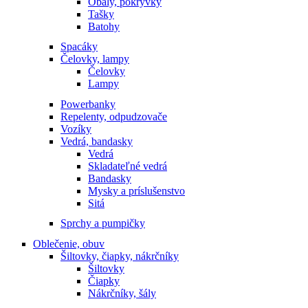
Obaly, pokrývky
Tašky
Batohy
Spacáky
Čelovky, lampy
Čelovky
Lampy
Powerbanky
Repelenty, odpudzovače
Vozíky
Vedrá, bandasky
Vedrá
Skladateľné vedrá
Bandasky
Mysky a príslušenstvo
Sitá
Sprchy a pumpičky
Oblečenie, obuv
Šiltovky, čiapky, nákrčníky
Šiltovky
Čiapky
Nákrčníky, šály