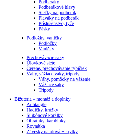
Podberáky
Podberákové hlavy
Sieťky na podberák
Plaváky na podberák
Príslušenstvo, tyče
Pásky
Podložky, vaničky
Podložky
Vaničky
Prechovávacie saky
Úlovkové siete
Čerene, prechovávanie rybičiek
Váhy, vážiace vaky, tripody
Váhy, pomôcky na váženie
Vážiace saky
Tripody
Bižutéria – montáž a doplnky
Antitangle
Hadičky, krúžky
Silikónové korálky
Obratlíky, karabinky
Rovnátka
Závesky na olová + krytky