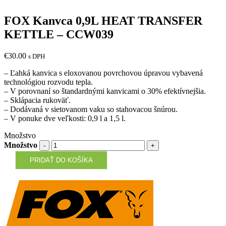
FOX Kanvca 0,9L HEAT TRANSFER
KETTLE – CCW039
€
30.00
s DPH
– Ľahká kanvica s eloxovanou povrchovou úpravou vybavená
technológiou rozvodu tepla.
– V porovnaní so štandardnými kanvicami o 30% efektívnejšia.
– Sklápacia rukoväť.
– Dodávaná v sietovanom vaku so stahovacou šnúrou.
– V ponuke dve veľkosti: 0,9 l a 1,5 l.
Množstvo
Množstvo
PRIDAŤ DO KOŠÍKA