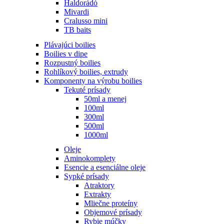
Haldorádó
Mivardi
Cralusso mini
TB baits
Plávajúci boilies
Boilies v dipe
Rozpustný boilies
Rohlíkový boilies, extrudy
Komponenty na výrobu boilies
Tekuté prísady
50ml a menej
100ml
300ml
500ml
1000ml
Oleje
Aminokomplety
Esencie a esenciálne oleje
Sypké prísady
Atraktory
Extrakty
Mliečne proteíny
Objemové prísady
Rybie múčky