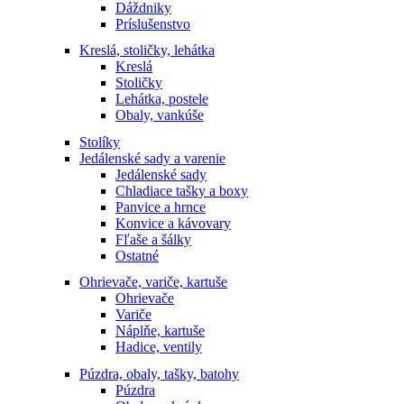
Dáždniky
Príslušenstvo
Kreslá, stoličky, lehátka
Kreslá
Stoličky
Lehátka, postele
Obaly, vankúše
Stolíky
Jedálenské sady a varenie
Jedálenské sady
Chladiace tašky a boxy
Panvice a hrnce
Konvice a kávovary
Fľaše a šálky
Ostatné
Ohrievače, variče, kartuše
Ohrievače
Variče
Náplňe, kartuše
Hadice, ventily
Púzdra, obaly, tašky, batohy
Púzdra