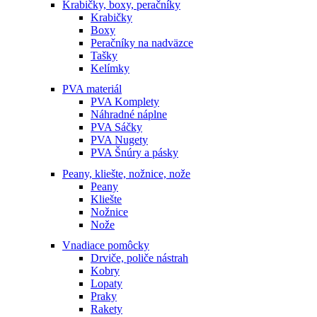
Krabičky, boxy, peračníky
Krabičky
Boxy
Peračníky na nadväzce
Tašky
Kelímky
PVA materiál
PVA Komplety
Náhradné náplne
PVA Sáčky
PVA Nugety
PVA Šnúry a pásky
Peany, kliešte, nožnice, nože
Peany
Kliešte
Nožnice
Nože
Vnadiace pomôcky
Drviče, poliče nástrah
Kobry
Lopaty
Praky
Rakety