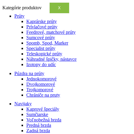
Kategórie produktov
X
Prúty
Kaprárske prúty
Prívlačové prúty
Feedrové, matchové prúty
Sumcové prúty
Spomb, Spod, Marker
Specialist prúty
Teleskopické prúty
Náhradné špičky, nástavce
Izotopy do udíc
Púzdra na prúty
Jednokomorové
Dvojkomorové
Trojkomorové
Chrániče na pruty
Navijaky
Kaprové špeciály
Sumčiarske
Voľnobežná brzda
Predná brzda
Zadná brzda