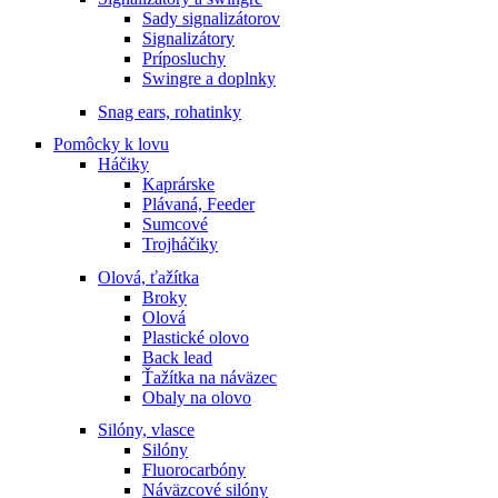
Sady signalizátorov
Signalizátory
Príposluchy
Swingre a doplnky
Snag ears, rohatinky
Pomôcky k lovu
Háčiky
Kaprárske
Plávaná, Feeder
Sumcové
Trojháčiky
Olová, ťažítka
Broky
Olová
Plastické olovo
Back lead
Ťažítka na náväzec
Obaly na olovo
Silóny, vlasce
Silóny
Fluorocarbóny
Náväzcové silóny