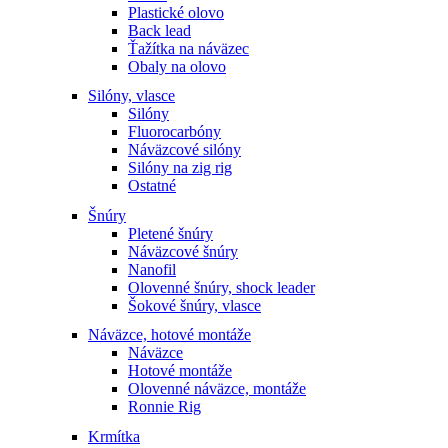
Plastické olovo
Back lead
Ťažítka na náväzec
Obaly na olovo
Silóny, vlasce
Silóny
Fluorocarbóny
Náväzcové silóny
Silóny na zig rig
Ostatné
Šnúry
Pletené šnúry
Náväzcové šnúry
Nanofil
Olovenné šnúry, shock leader
Šokové šnúry, vlasce
Náväzce, hotové montáže
Náväzce
Hotové montáže
Olovenné náväzce, montáže
Ronnie Rig
Krmítka