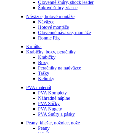
Olovenné šnúry, shock leader
Šokové šnúry, vlasce
Náväzce, hotové montáže
Náväzce
Hotové montáže
Olovenné náväzce, montáže
Ronnie Rig
Krmítka
Krabičky, boxy, peračníky
Krabičky
Boxy
Peračníky na nadväzce
Tašky
Kelímky
PVA materiál
PVA Komplety
Náhradné náplne
PVA Sáčky
PVA Nugety
PVA Šnúry a pásky
Peany, kliešte, nožnice, nože
Peany