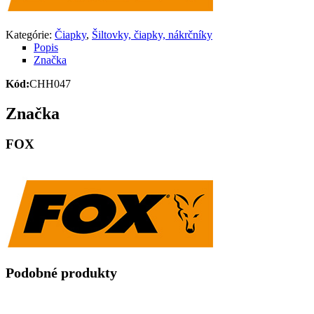
Kategórie:
Čiapky
,
Šiltovky, čiapky, nákrčníky
Popis
Značka
Kód:
CHH047
Značka
FOX
Podobné produkty