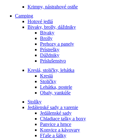
Krimpy, nástrahové ostňe
Camping
Hotové jedlá
Bivaky, brolly, dáždniky
Bivaky
Brolly
Prehozy a panely
Prístrešky
Dáždniky
Príslušenstvo
Kreslá, stoličky, lehátka
Kreslá
Stoličky
Lehátka, postele
Obaly, vankúše
Stolíky
Jedálenské sady a varenie
Jedálenské sady
Chladiace tašky a boxy
Panvice a hrnce
Konvice a kávovary
Fľaše a šálky