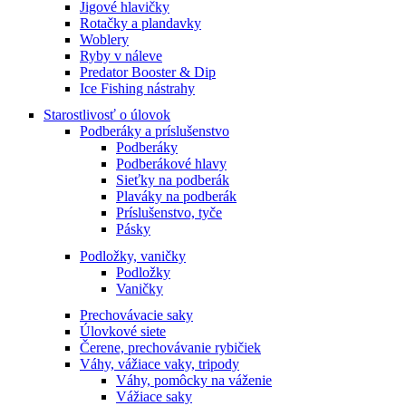
Jigové hlavičky
Rotačky a plandavky
Woblery
Ryby v náleve
Predator Booster & Dip
Ice Fishing nástrahy
Starostlivosť o úlovok
Podberáky a príslušenstvo
Podberáky
Podberákové hlavy
Sieťky na podberák
Plaváky na podberák
Príslušenstvo, tyče
Pásky
Podložky, vaničky
Podložky
Vaničky
Prechovávacie saky
Úlovkové siete
Čerene, prechovávanie rybičiek
Váhy, vážiace vaky, tripody
Váhy, pomôcky na váženie
Vážiace saky