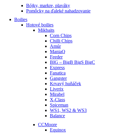
Bójky, markre, plaváky
Pomôcky na ďaleké nahadzovanie
Boilies
Hotové boilies
Mikbaits
Corn Chips
Chilli Chips
Amúr
ManiaQ
Feeder
BIG – BigB BigS BigC
Express
Fanatica
Gangster
Krvavý huňáček
Liverix
Mirabel
X-Class
Spiceman
WS1, WS2 & WS3
Balance
CCMoore
Equinox