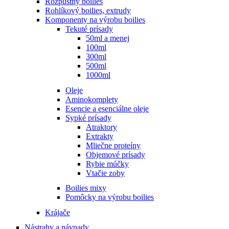
Rozpustný boilies
Rohlíkový boilies, extrudy
Komponenty na výrobu boilies
Tekuté prísady
50ml a menej
100ml
300ml
500ml
1000ml
Oleje
Aminokomplety
Esencie a esenciálne oleje
Sypké prísady
Atraktory
Extrakty
Mliečne proteíny
Objemové prísady
Rybie múčky
Vtačie zoby
Boilies mixy
Pomôcky na výrobu boilies
Krájače
Nástrahy a návnady