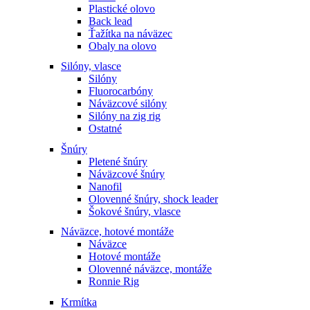
Plastické olovo
Back lead
Ťažítka na náväzec
Obaly na olovo
Silóny, vlasce
Silóny
Fluorocarbóny
Náväzcové silóny
Silóny na zig rig
Ostatné
Šnúry
Pletené šnúry
Náväzcové šnúry
Nanofil
Olovenné šnúry, shock leader
Šokové šnúry, vlasce
Náväzce, hotové montáže
Náväzce
Hotové montáže
Olovenné náväzce, montáže
Ronnie Rig
Krmítka