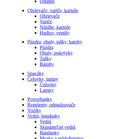
Ostatné
Ohrievače, variče, kartuše
Ohrievače
Variče
Náplňe, kartuše
Hadice, ventily
Púzdra, obaly, tašky, batohy
Púzdra
Obaly, pokrývky
Tašky
Batohy
Spacáky
Čelovky, lampy
Čelovky
Lampy
Powerbanky
Repelenty, odpudzovače
Vozíky
Vedrá, bandasky
Vedrá
Skladateľné vedrá
Bandasky
Mysky a príslušenstvo