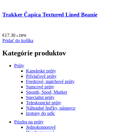
Trakker Čapica Textured Lined Beanie
€
17.30
s DPH
Pridať do košíka
Kategórie produktov
Prúty
Kaprárske prúty
Prívlačové prúty
Feedrové, matchové prúty
Sumcové prúty
Spomb, Spod, Marker
Specialist prúty
Teleskopické prúty
Náhradné špičky, nástavce
Izotopy do udíc
Púzdra na prúty
Jednokomorové