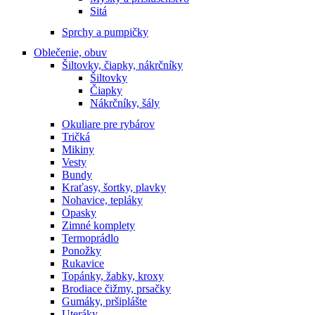
Sitá
Sprchy a pumpičky
Oblečenie, obuv
Šiltovky, čiapky, nákrčníky
Šiltovky
Čiapky
Nákrčníky, šály
Okuliare pre rybárov
Tričká
Mikiny
Vesty
Bundy
Kraťasy, šortky, plavky
Nohavice, tepláky
Opasky
Zimné komplety
Termoprádlo
Ponožky
Rukavice
Topánky, žabky, kroxy
Brodiace čižmy, prsačky
Gumáky, pršiplášte
Uteráky