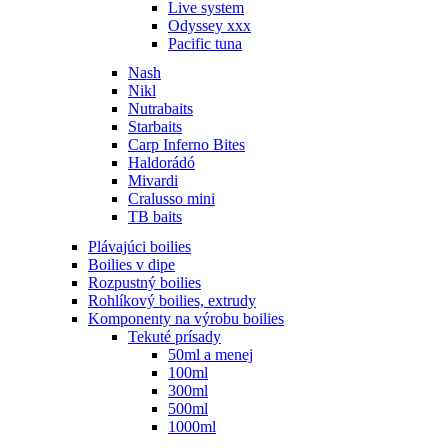
Live system
Odyssey xxx
Pacific tuna
Nash
Nikl
Nutrabaits
Starbaits
Carp Inferno Bites
Haldorádó
Mivardi
Cralusso mini
TB baits
Plávajúci boilies
Boilies v dipe
Rozpustný boilies
Rohlíkový boilies, extrudy
Komponenty na výrobu boilies
Tekuté prísady
50ml a menej
100ml
300ml
500ml
1000ml