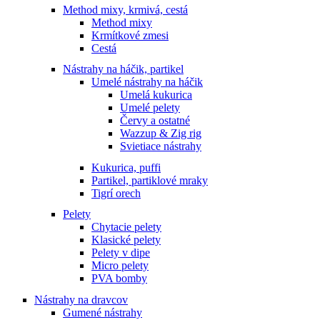
Method mixy, krmivá, cestá
Method mixy
Krmítkové zmesi
Cestá
Nástrahy na háčik, partikel
Umelé nástrahy na háčik
Umelá kukurica
Umelé pelety
Červy a ostatné
Wazzup & Zig rig
Svietiace nástrahy
Kukurica, puffi
Partikel, partiklové mraky
Tigrí orech
Pelety
Chytacie pelety
Klasické pelety
Pelety v dipe
Micro pelety
PVA bomby
Nástrahy na dravcov
Gumené nástrahy