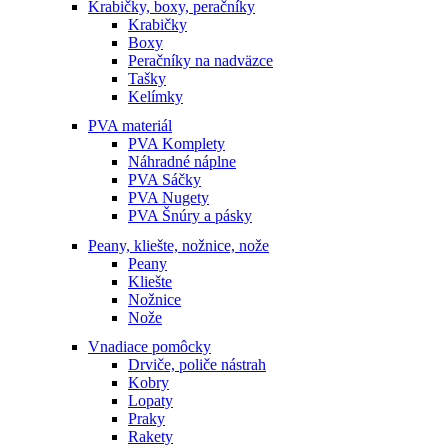
Krabičky, boxy, peračníky
Krabičky
Boxy
Peračníky na nadväzce
Tašky
Kelímky
PVA materiál
PVA Komplety
Náhradné náplne
PVA Sáčky
PVA Nugety
PVA Šnúry a pásky
Peany, kliešte, nožnice, nože
Peany
Kliešte
Nožnice
Nože
Vnadiace pomôcky
Drviče, poliče nástrah
Kobry
Lopaty
Praky
Rakety