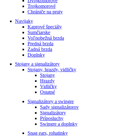
Dvojkomorové
Trojkomorové
Chrániče na pruty
Navijaky
Kaprové špeciály
Sumčiarske
Voľnobežná brzda
Predná brzda
Zadná brzda
Doplnky
Stojany a signalizátory
Stojany, hrazdy, vidličky
Stojany
Hrazdy
Vidličky
Ostatné
Signalizátory a swingre
Sady signalizátorov
Signalizátory
Príposluchy
Swingre a doplnky
Snag ears, rohatinky