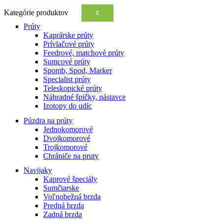
Kategórie produktov
X
Prúty
Kaprárske prúty
Prívlačové prúty
Feedrové, matchové prúty
Sumcové prúty
Spomb, Spod, Marker
Specialist prúty
Teleskopické prúty
Náhradné špičky, nástavce
Izotopy do udíc
Púzdra na prúty
Jednokomorové
Dvojkomorové
Trojkomorové
Chrániče na pruty
Navijaky
Kaprové špeciály
Sumčiarske
Voľnobežná brzda
Predná brzda
Zadná brzda