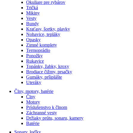
Okuliare pre rybárov
Tričká
Mikiny
Vesty
Bundy
Kraťasy, šortky, plavky
Nohavice, tepláky
Opasky
Zimné komplety
Termoprádlo
Ponožky
Rukavice
Topánky, žabky, kroxy
Brodiace čižmy, prsačky
Gumáky, pršiplášte
Uteráky
Člny, motory, batérie
Člny
Motory
Príslušenstvo k člnom
Záchranné vesty
Držiaky prútu, sonaru, kamery
Batérie
Sonary, loďky