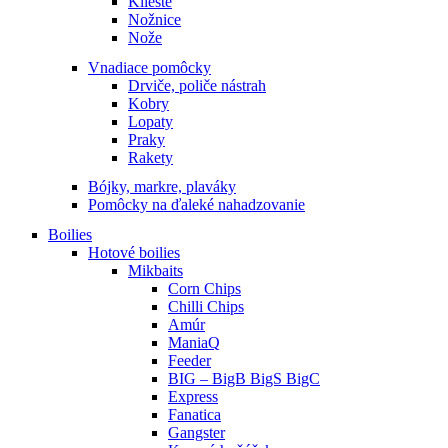
Kliešte
Nožnice
Nože
Vnadiace pomôcky
Drviče, poliče nástrah
Kobry
Lopaty
Praky
Rakety
Bójky, markre, plaváky
Pomôcky na ďaleké nahadzovanie
Boilies
Hotové boilies
Mikbaits
Corn Chips
Chilli Chips
Amúr
ManiaQ
Feeder
BIG – BigB BigS BigC
Express
Fanatica
Gangster