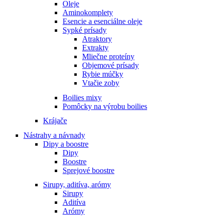
Oleje
Aminokomplety
Esencie a esenciálne oleje
Sypké prísady
Atraktory
Extrakty
Mliečne proteíny
Objemové prísady
Rybie múčky
Vtačie zoby
Boilies mixy
Pomôcky na výrobu boilies
Krájače
Nástrahy a návnady
Dipy a boostre
Dipy
Boostre
Sprejové boostre
Sirupy, aditíva, arómy
Sirupy
Aditíva
Arómy