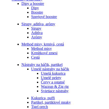
Dipy a boostre
Dipy
Boostre
Sprejové boostre
Sirupy, aditíva, arómy
Sirupy
Aditíva
Arómy
Method mixy, krmivá, cestá
Method mixy
Krmítkové zmesi
Cestá
Nástrahy na háčik, partikel
Umelé nástrahy na háčik
Umelá kukurica
Umelé pelety
Červy a ostatné
Wazzup & Zig rig
Svietiace nástrahy
Kukurica, puffi
Partikel, partiklové mraky
Tigrí orech