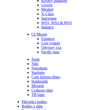
Krvavý huňáček
Liverix
Mirabel
X-Class
Spiceman
WS1, WS2 & WS3
Balance
CCMoore
Equinox
Live system
Odyssey xxx
Pacific tuna
Nash
Nikl
Nutrabaits
Starbaits
Carp Inferno Bites
Haldorádó
Mivardi
Cralusso mini
TB baits
Plávajúci boilies
Boilies v dipe