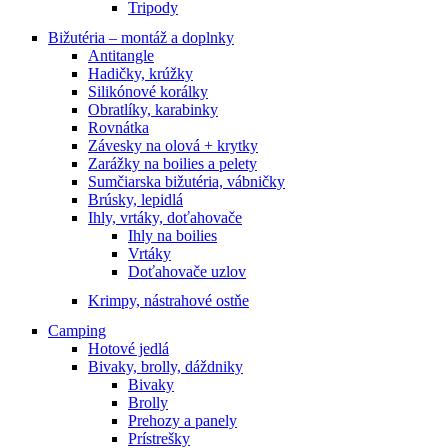
Tripody
Bižutéria – montáž a doplnky
Antitangle
Hadičky, krúžky
Silikónové korálky
Obratlíky, karabinky
Rovnátka
Závesky na olová + krytky
Zarážky na boilies a pelety
Sumčiarska bižutéria, vábničky
Brúsky, lepidlá
Ihly, vrtáky, doťahovače
Ihly na boilies
Vrtáky
Doťahovače uzlov
Krimpy, nástrahové ostňe
Camping
Hotové jedlá
Bivaky, brolly, dáždniky
Bivaky
Brolly
Prehozy a panely
Prístrešky