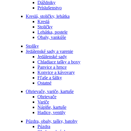
Dáždniky
Príslušenstvo
Kreslá, stoličky, lehátka
Kreslá
Stoličky
Lehátka, postele
Obaly, vankúše
Stolíky
Jedálenské sady a varenie
Jedálenské sady
Chladiace tašky a boxy
Panvice a hrnce
Konvice a kávovary
Fľaše a šálky
Ostatné
Ohrievače, variče, kartuše
Ohrievače
Variče
Náplňe, kartuše
Hadice, ventily
Púzdra, obaly, tašky, batohy
Púzdra