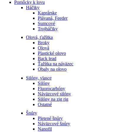
Pomôcky k lovu
Háčiky
Kaprárske
Plávaná, Feeder
Sumcové
Trojháčiky
Olová, ťažítka
Broky
Olová
Plastické olovo
Back lead
Ťažítka na náväzec
Obaly na olovo
Silóny, vlasce
Silóny
Fluorocarbóny
Náväzcové silóny
Silóny na zig rig
Ostatné
Šnúry
Pletené šnúry
Náväzcové šnúry
Nanofil