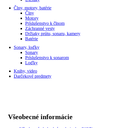
Člny, motory, batérie
Člny
Motory
Príslušenstvo k člnom
Záchranné vesty
Držiaky prútu, sonaru, kamery
Batérie
Sonary, loďky
Sonary
Príslušenstvo k sonarom
Loďky
Knihy, video
Darčekové predmety
Všeobecné informácie