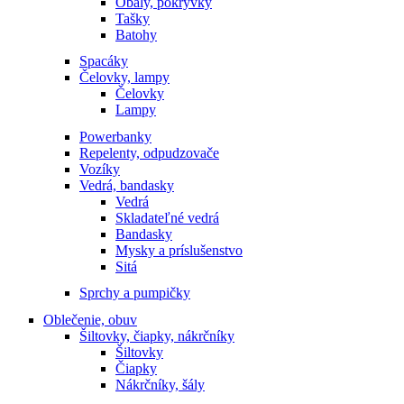
Obaly, pokrývky
Tašky
Batohy
Spacáky
Čelovky, lampy
Čelovky
Lampy
Powerbanky
Repelenty, odpudzovače
Vozíky
Vedrá, bandasky
Vedrá
Skladateľné vedrá
Bandasky
Mysky a príslušenstvo
Sitá
Sprchy a pumpičky
Oblečenie, obuv
Šiltovky, čiapky, nákrčníky
Šiltovky
Čiapky
Nákrčníky, šály