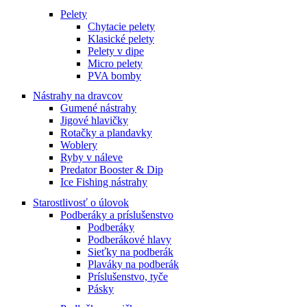
Pelety
Chytacie pelety
Klasické pelety
Pelety v dipe
Micro pelety
PVA bomby
Nástrahy na dravcov
Gumené nástrahy
Jigové hlavičky
Rotačky a plandavky
Woblery
Ryby v náleve
Predator Booster & Dip
Ice Fishing nástrahy
Starostlivosť o úlovok
Podberáky a príslušenstvo
Podberáky
Podberákové hlavy
Sieťky na podberák
Plaváky na podberák
Príslušenstvo, tyče
Pásky