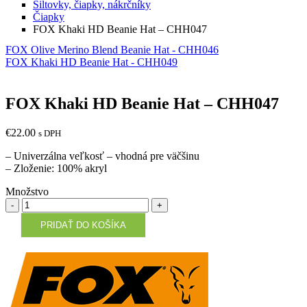
Šiltovky, čiapky, nákrčníky
Čiapky
FOX Khaki HD Beanie Hat – CHH047
FOX Olive Merino Blend Beanie Hat - CHH046
FOX Khaki HD Beanie Hat - CHH049
FOX Khaki HD Beanie Hat – CHH047
€
22.00
s DPH
– Univerzálna veľkosť – vhodná pre väčšinu
– Zloženie: 100% akryl
Množstvo
Množstvo
PRIDAŤ DO KOŠÍKA