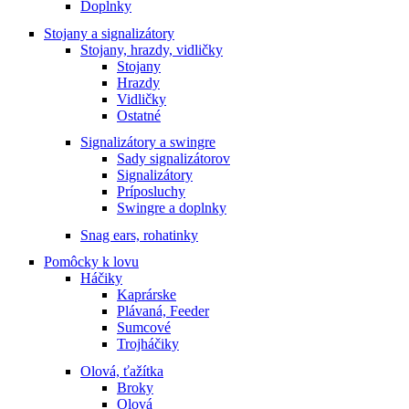
Doplnky
Stojany a signalizátory
Stojany, hrazdy, vidličky
Stojany
Hrazdy
Vidličky
Ostatné
Signalizátory a swingre
Sady signalizátorov
Signalizátory
Príposluchy
Swingre a doplnky
Snag ears, rohatinky
Pomôcky k lovu
Háčiky
Kaprárske
Plávaná, Feeder
Sumcové
Trojháčiky
Olová, ťažítka
Broky
Olová