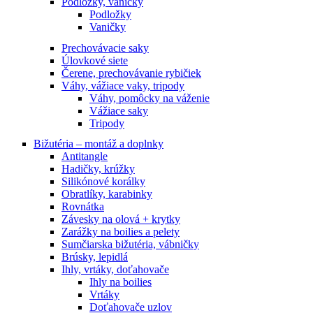
Podložky, vaničky
Podložky
Vaničky
Prechovávacie saky
Úlovkové siete
Čerene, prechovávanie rybičiek
Váhy, vážiace vaky, tripody
Váhy, pomôcky na váženie
Vážiace saky
Tripody
Bižutéria – montáž a doplnky
Antitangle
Hadičky, krúžky
Silikónové korálky
Obratlíky, karabinky
Rovnátka
Závesky na olová + krytky
Zarážky na boilies a pelety
Sumčiarska bižutéria, vábničky
Brúsky, lepidlá
Ihly, vrtáky, doťahovače
Ihly na boilies
Vrtáky
Doťahovače uzlov