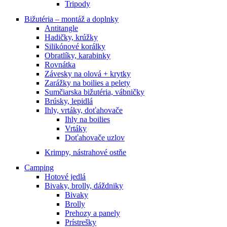
Tripody
Bižutéria – montáž a doplnky
Antitangle
Hadičky, krúžky
Silikónové korálky
Obratlíky, karabinky
Rovnátka
Závesky na olová + krytky
Zarážky na boilies a pelety
Sumčiarska bižutéria, vábničky
Brúsky, lepidlá
Ihly, vrtáky, doťahovače
Ihly na boilies
Vrtáky
Doťahovače uzlov
Krimpy, nástrahové ostňe
Camping
Hotové jedlá
Bivaky, brolly, dáždniky
Bivaky
Brolly
Prehozy a panely
Prístrešky