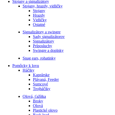
Stojany a signalizátory
Stojany, hrazdy, vidličky
Stojany
Hrazdy
Vidličky
Ostatné
Signalizátory a swingre
Sady signalizátorov
Signalizátory
Príposluchy
Swingre a doplnky
Snag ears, rohatinky
Pomôcky k lovu
Háčiky
Kaprárske
Plávaná, Feeder
Sumcové
Trojháčiky
Olová, ťažítka
Broky
Olová
Plastické olovo
Back lead