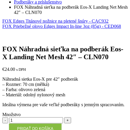
Podberáky a príslušenstvo
FOX Náhradná sieťka na podberák Eos-X Landing Net Mesh
42″ – CLN070
FOX Edges Titánové nožnice na pletené šnúry - CAC932
FOX Priebežné olovo Edges Impact In-line 3oz (85g) - CED068
FOX Náhradná sieťka na podberák Eos-
X Landing Net Mesh 42″ – CLN070
€
24.00
s DPH
Náhradná sietka Eos-X pre 42″ podberák
– Rozmer: 70 cm (mělká)
– Farba: olivovo zelená
– Materiál: odolný nylonový mesh
Ideálna výmena pre vaše veľké podberáky s jemným spracovaním.
Množstvo
Množstvo
PRIDAŤ DO KOŠÍKA