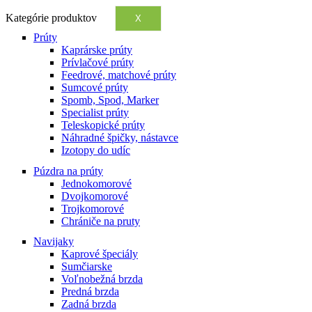
Kategórie produktov
X
Prúty
Kaprárske prúty
Prívlačové prúty
Feedrové, matchové prúty
Sumcové prúty
Spomb, Spod, Marker
Specialist prúty
Teleskopické prúty
Náhradné špičky, nástavce
Izotopy do udíc
Púzdra na prúty
Jednokomorové
Dvojkomorové
Trojkomorové
Chrániče na pruty
Navijaky
Kaprové špeciály
Sumčiarske
Voľnobežná brzda
Predná brzda
Zadná brzda