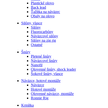
Plastické olovo
Back lead
Ťažítka na náväzec
Obaly na olovo
Silóny, vlasce
Silóny
Fluorocarbóny
Náväzcové silóny
Silóny na zig rig
Ostatné
Šnúry
Pletené šnúry
Náväzcové šnúry
Nanofil
Olovenné šnúry, shock leader
Šokové šnúry, vlasce
Náväzce, hotové montáže
Náväzce
Hotové montáže
Olovenné náväzce, montáže
Ronnie Rig
Krmítka