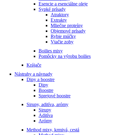
Esencie a esenciálne oleje
Sypké prísady
Atraktory
Extrakty
Mliečne proteíny
Objemové prísady
Rybie múčky
Vtačie zoby
Boilies mixy
Pomôcky na výrobu boilies
Krájače
Nástrahy a návnady
Dipy a boostre
Dipy
Boostre
Sprejové boostre
Sirupy, aditíva, arómy
Sirupy
Aditíva
Arómy
Method mixy, krmivá, cestá