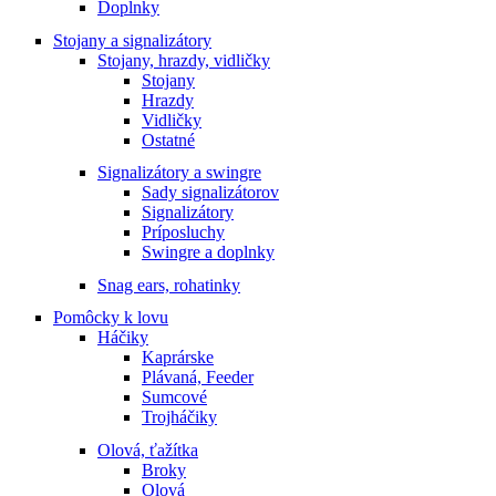
Doplnky
Stojany a signalizátory
Stojany, hrazdy, vidličky
Stojany
Hrazdy
Vidličky
Ostatné
Signalizátory a swingre
Sady signalizátorov
Signalizátory
Príposluchy
Swingre a doplnky
Snag ears, rohatinky
Pomôcky k lovu
Háčiky
Kaprárske
Plávaná, Feeder
Sumcové
Trojháčiky
Olová, ťažítka
Broky
Olová