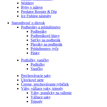
Woblery
Ryby v náleve
Predator Booster & Dip
Ice Fishing nástrahy
Starostlivosť o úlovok
Podberáky a príslušenstvo
Podberáky
Podberákové hlavy
Sieťky na podberák
Plaváky na podberák
Príslušenstvo, tyče
Pásky
Podložky, vaničky
Podložky
Vaničky
Prechovávacie saky
Úlovkové siete
Čerene, prechovávanie rybičiek
Váhy, vážiace vaky, tripody
Váhy, pomôcky na váženie
Vážiace saky
Tripody