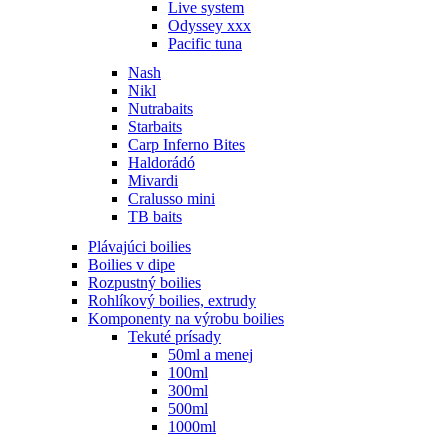
Live system
Odyssey xxx
Pacific tuna
Nash
Nikl
Nutrabaits
Starbaits
Carp Inferno Bites
Haldorádó
Mivardi
Cralusso mini
TB baits
Plávajúci boilies
Boilies v dipe
Rozpustný boilies
Rohlíkový boilies, extrudy
Komponenty na výrobu boilies
Tekuté prísady
50ml a menej
100ml
300ml
500ml
1000ml