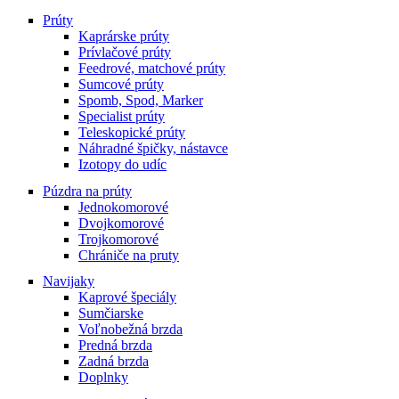
Prúty
Kaprárske prúty
Prívlačové prúty
Feedrové, matchové prúty
Sumcové prúty
Spomb, Spod, Marker
Specialist prúty
Teleskopické prúty
Náhradné špičky, nástavce
Izotopy do udíc
Púzdra na prúty
Jednokomorové
Dvojkomorové
Trojkomorové
Chrániče na pruty
Navijaky
Kaprové špeciály
Sumčiarske
Voľnobežná brzda
Predná brzda
Zadná brzda
Doplnky