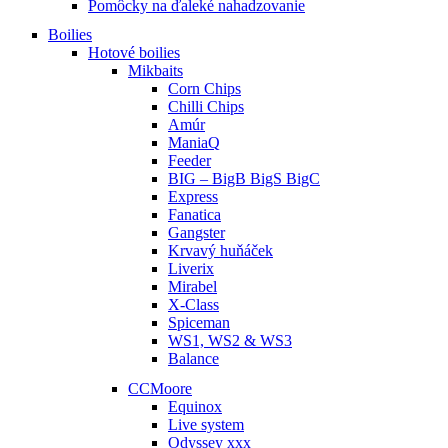
Pomôcky na ďaleké nahadzovanie
Boilies
Hotové boilies
Mikbaits
Corn Chips
Chilli Chips
Amúr
ManiaQ
Feeder
BIG – BigB BigS BigC
Express
Fanatica
Gangster
Krvavý huňáček
Liverix
Mirabel
X-Class
Spiceman
WS1, WS2 & WS3
Balance
CCMoore
Equinox
Live system
Odyssey xxx