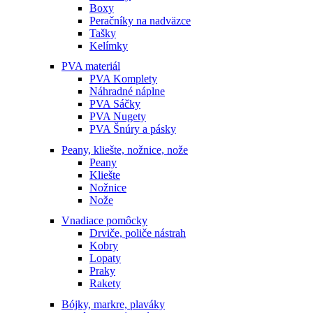
Boxy
Peračníky na nadväzce
Tašky
Kelímky
PVA materiál
PVA Komplety
Náhradné náplne
PVA Sáčky
PVA Nugety
PVA Šnúry a pásky
Peany, kliešte, nožnice, nože
Peany
Kliešte
Nožnice
Nože
Vnadiace pomôcky
Drviče, poliče nástrah
Kobry
Lopaty
Praky
Rakety
Bójky, markre, plaváky