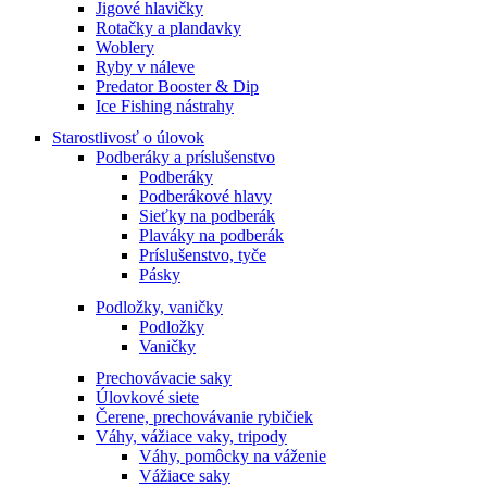
Jigové hlavičky
Rotačky a plandavky
Woblery
Ryby v náleve
Predator Booster & Dip
Ice Fishing nástrahy
Starostlivosť o úlovok
Podberáky a príslušenstvo
Podberáky
Podberákové hlavy
Sieťky na podberák
Plaváky na podberák
Príslušenstvo, tyče
Pásky
Podložky, vaničky
Podložky
Vaničky
Prechovávacie saky
Úlovkové siete
Čerene, prechovávanie rybičiek
Váhy, vážiace vaky, tripody
Váhy, pomôcky na váženie
Vážiace saky