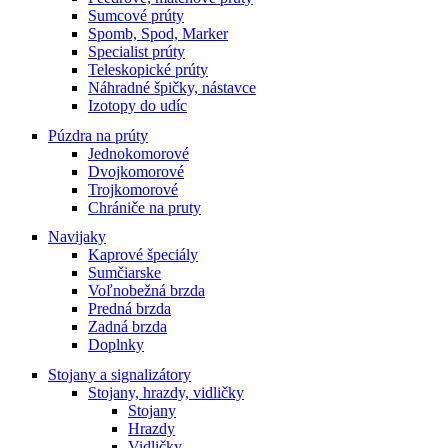
Sumcové prúty
Spomb, Spod, Marker
Specialist prúty
Teleskopické prúty
Náhradné špičky, nástavce
Izotopy do udíc
Púzdra na prúty
Jednokomorové
Dvojkomorové
Trojkomorové
Chrániče na pruty
Navijaky
Kaprové špeciály
Sumčiarske
Voľnobežná brzda
Predná brzda
Zadná brzda
Doplnky
Stojany a signalizátory
Stojany, hrazdy, vidličky
Stojany
Hrazdy
Vidličky