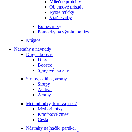
Mliečne proteíny
Objemové prísady
Rybie múčky
Vtačie zoby
Boilies mixy
Pomôcky na výrobu boilies
Krájače
Nástrahy a návnady
Dipy a boostre
Dipy
Boostre
Sprejové boostre
Sirupy, aditíva, arómy
Sirupy
Aditíva
Arómy
Method mixy, krmivá, cestá
Method mixy
Krmítkové zmesi
Cestá
Nástrahy na háčik, partikel