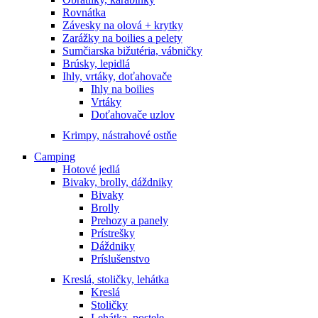
Rovnátka
Závesky na olová + krytky
Zarážky na boilies a pelety
Sumčiarska bižutéria, vábničky
Brúsky, lepidlá
Ihly, vrtáky, doťahovače
Ihly na boilies
Vrtáky
Doťahovače uzlov
Krimpy, nástrahové ostňe
Camping
Hotové jedlá
Bivaky, brolly, dáždniky
Bivaky
Brolly
Prehozy a panely
Prístrešky
Dáždniky
Príslušenstvo
Kreslá, stoličky, lehátka
Kreslá
Stoličky
Lehátka, postele