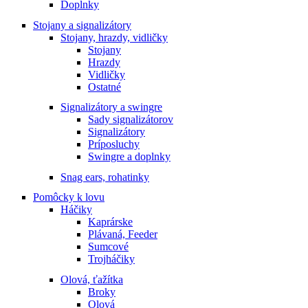
Doplnky
Stojany a signalizátory
Stojany, hrazdy, vidličky
Stojany
Hrazdy
Vidličky
Ostatné
Signalizátory a swingre
Sady signalizátorov
Signalizátory
Príposluchy
Swingre a doplnky
Snag ears, rohatinky
Pomôcky k lovu
Háčiky
Kaprárske
Plávaná, Feeder
Sumcové
Trojháčiky
Olová, ťažítka
Broky
Olová