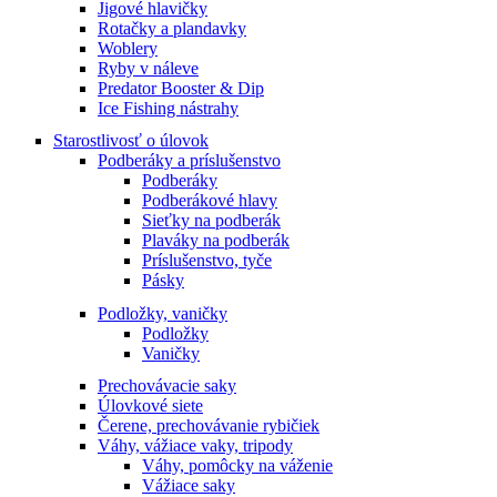
Jigové hlavičky
Rotačky a plandavky
Woblery
Ryby v náleve
Predator Booster & Dip
Ice Fishing nástrahy
Starostlivosť o úlovok
Podberáky a príslušenstvo
Podberáky
Podberákové hlavy
Sieťky na podberák
Plaváky na podberák
Príslušenstvo, tyče
Pásky
Podložky, vaničky
Podložky
Vaničky
Prechovávacie saky
Úlovkové siete
Čerene, prechovávanie rybičiek
Váhy, vážiace vaky, tripody
Váhy, pomôcky na váženie
Vážiace saky