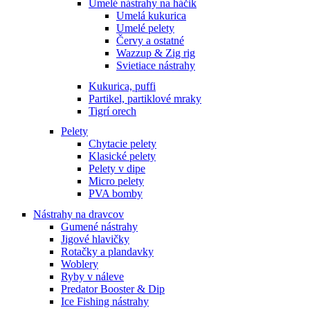
Umelé nástrahy na háčik
Umelá kukurica
Umelé pelety
Červy a ostatné
Wazzup & Zig rig
Svietiace nástrahy
Kukurica, puffi
Partikel, partiklové mraky
Tigrí orech
Pelety
Chytacie pelety
Klasické pelety
Pelety v dipe
Micro pelety
PVA bomby
Nástrahy na dravcov
Gumené nástrahy
Jigové hlavičky
Rotačky a plandavky
Woblery
Ryby v náleve
Predator Booster & Dip
Ice Fishing nástrahy