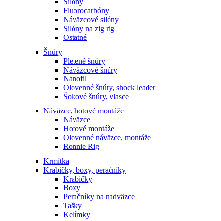
Silóny
Fluorocarbóny
Náväzcové silóny
Silóny na zig rig
Ostatné
Šnúry
Pletené šnúry
Náväzcové šnúry
Nanofil
Olovenné šnúry, shock leader
Šokové šnúry, vlasce
Náväzce, hotové montáže
Náväzce
Hotové montáže
Olovenné náväzce, montáže
Ronnie Rig
Krmítka
Krabičky, boxy, peračníky
Krabičky
Boxy
Peračníky na nadväzce
Tašky
Kelímky