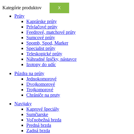
Kategórie produktov
X
Prúty
Kaprárske prúty
Prívlačové prúty
Feedrové, matchové prúty
Sumcové prúty
Spomb, Spod, Marker
Specialist prúty
Teleskopické prúty
Náhradné špičky, nástavce
Izotopy do udíc
Púzdra na prúty
Jednokomorové
Dvojkomorové
Trojkomorové
Chrániče na pruty
Navijaky
Kaprové špeciály
Sumčiarske
Voľnobežná brzda
Predná brzda
Zadná brzda