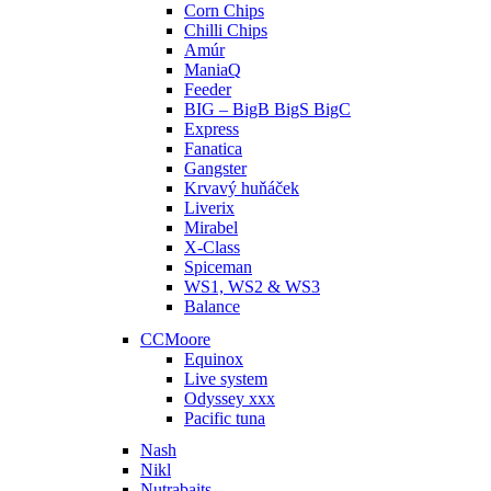
Corn Chips
Chilli Chips
Amúr
ManiaQ
Feeder
BIG – BigB BigS BigC
Express
Fanatica
Gangster
Krvavý huňáček
Liverix
Mirabel
X-Class
Spiceman
WS1, WS2 & WS3
Balance
CCMoore
Equinox
Live system
Odyssey xxx
Pacific tuna
Nash
Nikl
Nutrabaits