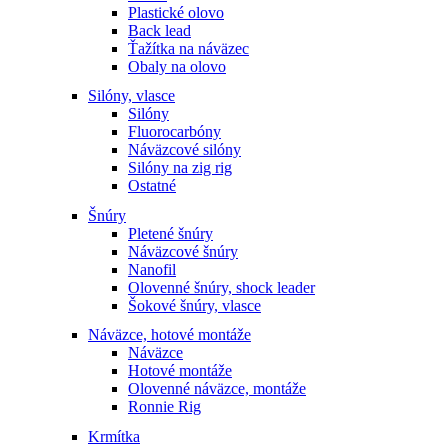
Plastické olovo
Back lead
Ťažítka na náväzec
Obaly na olovo
Silóny, vlasce
Silóny
Fluorocarbóny
Náväzcové silóny
Silóny na zig rig
Ostatné
Šnúry
Pletené šnúry
Náväzcové šnúry
Nanofil
Olovenné šnúry, shock leader
Šokové šnúry, vlasce
Náväzce, hotové montáže
Náväzce
Hotové montáže
Olovenné náväzce, montáže
Ronnie Rig
Krmítka