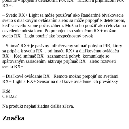
použitie v spojení s detektormi Fox RX+ Micron a prijímačom Fox
RX+.
– Svetlo RX+ Light sa môže používať ako štandardné bivakovacie
svetlo s diaľkovým ovládaním alebo sa môže pripojiť k detektorom,
keď sa svetlo zapne počas záberu. Možno ho použiť ako čelovku na
osvetlenie miesta lovu. Po prepojení so snímačom RX+ možno
svetlo RX+ Light použiť ako bezpečnostný prvok
– Snímač RX+ je pasívny infračervený snímač pohybu PIR, ktorý
sa pripája k svetlu RX+, prijímaču RX+ a diaľkovému ovládaču
RX+. Keď snímač RX+ zaznamená pohyb, komunikuje so
spárovaným zariadením, aktivuje prijímač RX+ alebo rozsvieti
svetlo RX+
– Diaľkové ovládanie RX+ Remote možno prepojiť so svetlami
RX+ Light a RX+ Sensor na diaľkové ovládanie ich prevádzky
Kód:
CEI222
Na produkt neplatí žiadna ďalšia zľava.
Značka