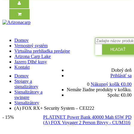
Domov
Vernostný systém
HĽADAŤ
Virtuálna prehliadka predajne
Arizona Carp Lake
Jazero Dlhé kusy
Kontakt
Dobrý deň
Prihlásiť sa
Domov
Stojany a
0
Nákupný košík
€
0.00
signalizátory
Nemáte žiadne produkty v košíku.
Signalizátory a
Spolu:
€
0.00
swingre
Signalizátory
(A) FOX RX+ Security System – CEI222
- 15%
PLATINET Power Bank 40000 Mah 65W PD
(A) FOX Voyager 2 Person Bivvy - CUM316