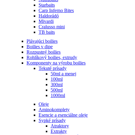
Starbaits
Carp Inferno Bites
Haldorádó
Mivardi
Cralusso mini
TB baits
Plávajúci boilies
Boilies v dipe
Rozpustný boilies
Rohlíkový boilies, extrudy
Komponenty na výrobu boilies
Tekuté prísady
50ml a menej
100ml
300ml
500ml
1000ml
Oleje
Aminokomplety
Esencie a esenciálne oleje
Sypké prísady
Atraktory
Extrakty