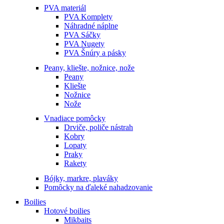
PVA materiál
PVA Komplety
Náhradné náplne
PVA Sáčky
PVA Nugety
PVA Šnúry a pásky
Peany, kliešte, nožnice, nože
Peany
Kliešte
Nožnice
Nože
Vnadiace pomôcky
Drviče, poliče nástrah
Kobry
Lopaty
Praky
Rakety
Bójky, markre, plaváky
Pomôcky na ďaleké nahadzovanie
Boilies
Hotové boilies
Mikbaits