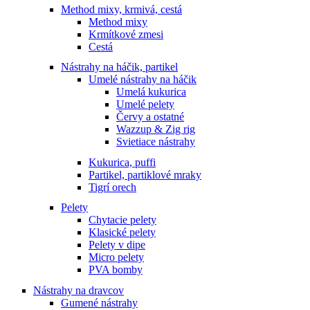
Method mixy, krmivá, cestá
Method mixy
Krmítkové zmesi
Cestá
Nástrahy na háčik, partikel
Umelé nástrahy na háčik
Umelá kukurica
Umelé pelety
Červy a ostatné
Wazzup & Zig rig
Svietiace nástrahy
Kukurica, puffi
Partikel, partiklové mraky
Tigrí orech
Pelety
Chytacie pelety
Klasické pelety
Pelety v dipe
Micro pelety
PVA bomby
Nástrahy na dravcov
Gumené nástrahy