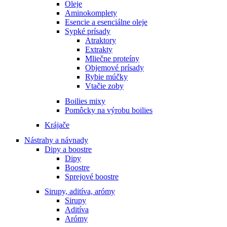
Oleje
Aminokomplety
Esencie a esenciálne oleje
Sypké prísady
Atraktory
Extrakty
Mliečne proteíny
Objemové prísady
Rybie múčky
Vtačie zoby
Boilies mixy
Pomôcky na výrobu boilies
Krájače
Nástrahy a návnady
Dipy a boostre
Dipy
Boostre
Sprejové boostre
Sirupy, aditíva, arómy
Sirupy
Aditíva
Arómy