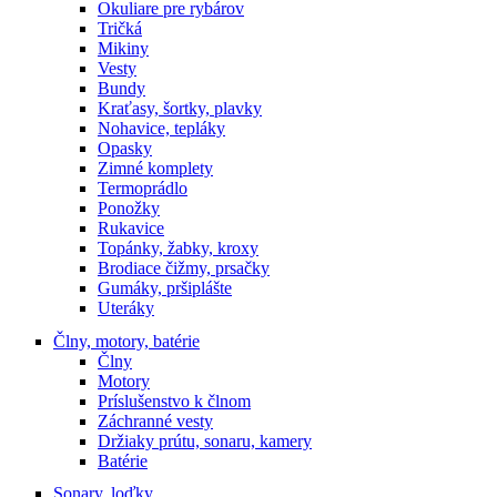
Okuliare pre rybárov
Tričká
Mikiny
Vesty
Bundy
Kraťasy, šortky, plavky
Nohavice, tepláky
Opasky
Zimné komplety
Termoprádlo
Ponožky
Rukavice
Topánky, žabky, kroxy
Brodiace čižmy, prsačky
Gumáky, pršiplášte
Uteráky
Člny, motory, batérie
Člny
Motory
Príslušenstvo k člnom
Záchranné vesty
Držiaky prútu, sonaru, kamery
Batérie
Sonary, loďky