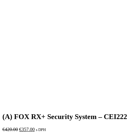
(A) FOX RX+ Security System – CEI222
Original
Current
€
420.00
€
357.00
s DPH