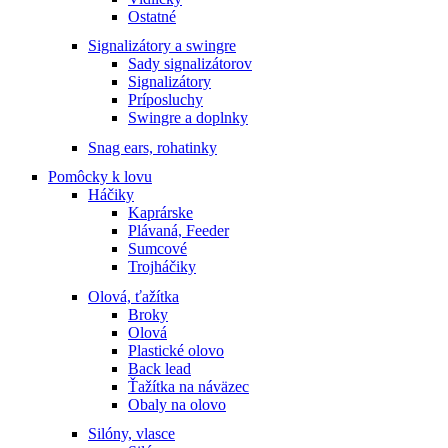
Ostatné
Signalizátory a swingre
Sady signalizátorov
Signalizátory
Príposluchy
Swingre a doplnky
Snag ears, rohatinky
Pomôcky k lovu
Háčiky
Kaprárske
Plávaná, Feeder
Sumcové
Trojháčiky
Olová, ťažítka
Broky
Olová
Plastické olovo
Back lead
Ťažítka na náväzec
Obaly na olovo
Silóny, vlasce