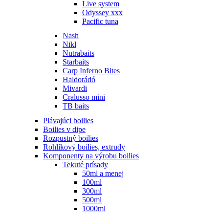
Live system
Odyssey xxx
Pacific tuna
Nash
Nikl
Nutrabaits
Starbaits
Carp Inferno Bites
Haldorádó
Mivardi
Cralusso mini
TB baits
Plávajúci boilies
Boilies v dipe
Rozpustný boilies
Rohlíkový boilies, extrudy
Komponenty na výrobu boilies
Tekuté prísady
50ml a menej
100ml
300ml
500ml
1000ml