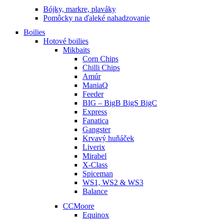
Bójky, markre, plaváky
Pomôcky na ďaleké nahadzovanie
Boilies
Hotové boilies
Mikbaits
Corn Chips
Chilli Chips
Amúr
ManiaQ
Feeder
BIG – BigB BigS BigC
Express
Fanatica
Gangster
Krvavý huňáček
Liverix
Mirabel
X-Class
Spiceman
WS1, WS2 & WS3
Balance
CCMoore
Equinox