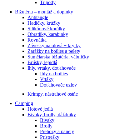
Tripody
Bižutéria – montáž a doplnky
Antitangle
Hadičky, krúžky
Silikónové korálky
Obratlíky, karabinky
Rovnátka
Závesky na olová + krytky
Zarážky na boilies a pelety
Sumčiarska bižutéria, vábničky
Brúsky, lepidlá
Ihly, vrtáky, doťahovače
Ihly na boilies
Vrtáky
Doťahovače uzlov
Krimpy, nástrahové ostňe
Camping
Hotové jedlá
Bivaky, brolly, dáždniky
Bivaky
Brolly
Prehozy a panely
Prístrešky