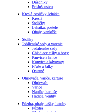
Dáždniky
Príslušenstvo
Kreslá, stoličky, lehátka
Kreslá
Stoličky
Lehátka, postele
Obaly, vankúše
Stolíky
Jedálenské sady a varenie
Jedálenské sady
Chladiace tašky a boxy
Panvice a hrnce
Konvice a kávovary
Fľaše a šálky
Ostatné
Ohrievače, variče, kartuše
Ohrievače
Variče
Náplňe, kartuše
Hadice, ventily
Púzdra, obaly, tašky, batohy
Púzdra