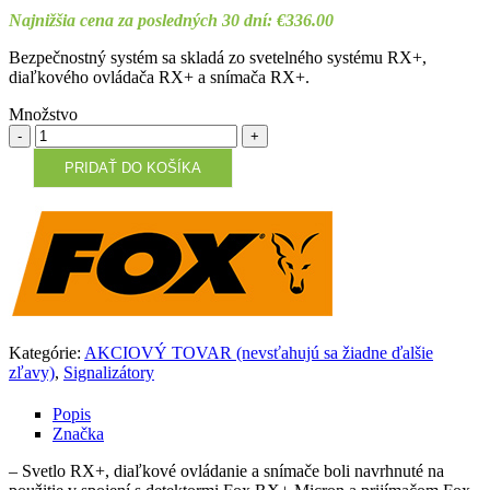
price
price
Najnižšia cena za posledných 30 dní:
€
336.00
was:
is:
€420.00.
€357.00.
Bezpečnostný systém sa skladá zo svetelného systému RX+,
diaľkového ovládača RX+ a snímača RX+.
Množstvo
Množstvo
PRIDAŤ DO KOŠÍKA
Kategórie:
AKCIOVÝ TOVAR (nevsťahujú sa žiadne ďalšie
zľavy)
,
Signalizátory
Popis
Značka
– Svetlo RX+, diaľkové ovládanie a snímače boli navrhnuté na