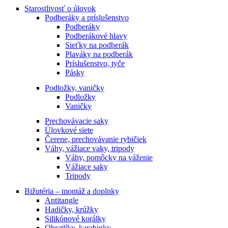
Starostlivosť o úlovok
Podberáky a príslušenstvo
Podberáky
Podberákové hlavy
Sieťky na podberák
Plaváky na podberák
Príslušenstvo, tyče
Pásky
Podložky, vaničky
Podložky
Vaničky
Prechovávacie saky
Úlovkové siete
Čerene, prechovávanie rybičiek
Váhy, vážiace vaky, tripody
Váhy, pomôcky na váženie
Vážiace saky
Tripody
Bižutéria – montáž a doplnky
Antitangle
Hadičky, krúžky
Silikónové korálky
Obratlíky, karabinky