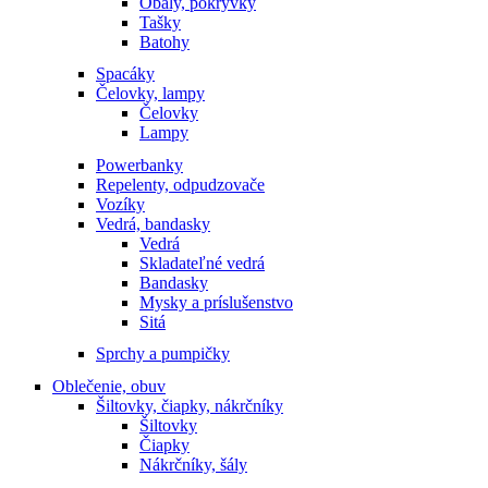
Obaly, pokrývky
Tašky
Batohy
Spacáky
Čelovky, lampy
Čelovky
Lampy
Powerbanky
Repelenty, odpudzovače
Vozíky
Vedrá, bandasky
Vedrá
Skladateľné vedrá
Bandasky
Mysky a príslušenstvo
Sitá
Sprchy a pumpičky
Oblečenie, obuv
Šiltovky, čiapky, nákrčníky
Šiltovky
Čiapky
Nákrčníky, šály