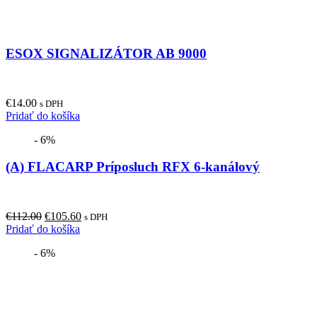
ESOX SIGNALIZÁTOR AB 9000
€
14.00
s DPH
Pridať do košíka
- 6%
(A) FLACARP Príposluch RFX 6-kanálový
Original
Current
€
112.00
€
105.60
s DPH
price
price
Pridať do košíka
was:
is:
- 6%
€112.00.
€105.60.