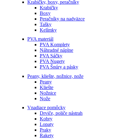
Krabičky, boxy, peračníky
Krabičky
Boxy
Peračníky na nadväzce
Tašky
Kelímky
PVA materiál
PVA Komplety
Náhradné náplne
PVA Sáčky
PVA Nugety
PVA Šnúry a pásky
Peany, kliešte, nožnice, nože
Peany
Kliešte
Nožnice
Nože
Vnadiace pomôcky
Drviče, poliče nástrah
Kobry
Lopaty
Praky
Rakety