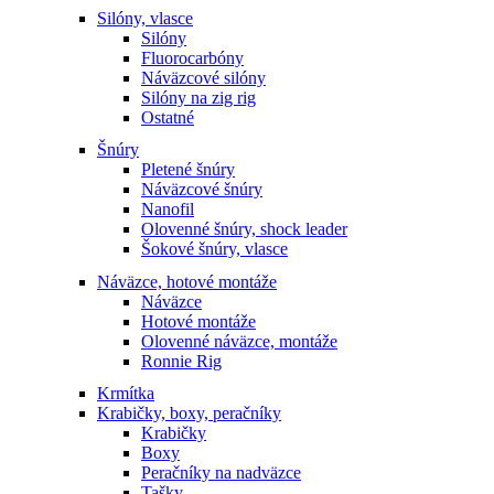
Silóny, vlasce
Silóny
Fluorocarbóny
Náväzcové silóny
Silóny na zig rig
Ostatné
Šnúry
Pletené šnúry
Náväzcové šnúry
Nanofil
Olovenné šnúry, shock leader
Šokové šnúry, vlasce
Náväzce, hotové montáže
Náväzce
Hotové montáže
Olovenné náväzce, montáže
Ronnie Rig
Krmítka
Krabičky, boxy, peračníky
Krabičky
Boxy
Peračníky na nadväzce
Tašky