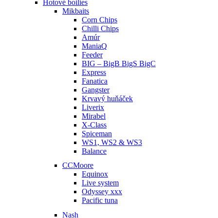
Hotové boilies
Mikbaits
Corn Chips
Chilli Chips
Amúr
ManiaQ
Feeder
BIG – BigB BigS BigC
Express
Fanatica
Gangster
Krvavý huňáček
Liverix
Mirabel
X-Class
Spiceman
WS1, WS2 & WS3
Balance
CCMoore
Equinox
Live system
Odyssey xxx
Pacific tuna
Nash