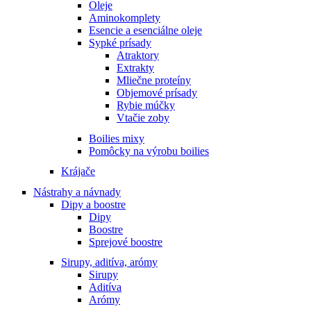
Oleje
Aminokomplety
Esencie a esenciálne oleje
Sypké prísady
Atraktory
Extrakty
Mliečne proteíny
Objemové prísady
Rybie múčky
Vtačie zoby
Boilies mixy
Pomôcky na výrobu boilies
Krájače
Nástrahy a návnady
Dipy a boostre
Dipy
Boostre
Sprejové boostre
Sirupy, aditíva, arómy
Sirupy
Aditíva
Arómy