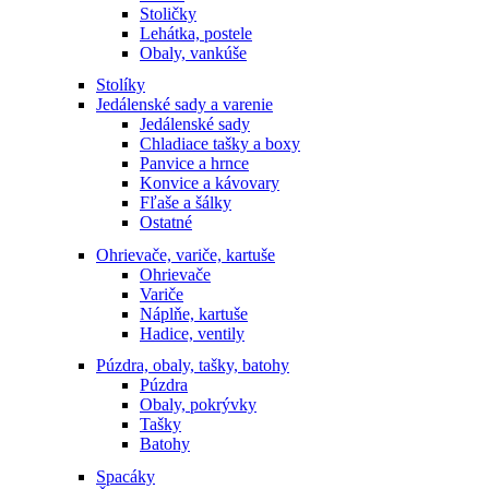
Stoličky
Lehátka, postele
Obaly, vankúše
Stolíky
Jedálenské sady a varenie
Jedálenské sady
Chladiace tašky a boxy
Panvice a hrnce
Konvice a kávovary
Fľaše a šálky
Ostatné
Ohrievače, variče, kartuše
Ohrievače
Variče
Náplňe, kartuše
Hadice, ventily
Púzdra, obaly, tašky, batohy
Púzdra
Obaly, pokrývky
Tašky
Batohy
Spacáky