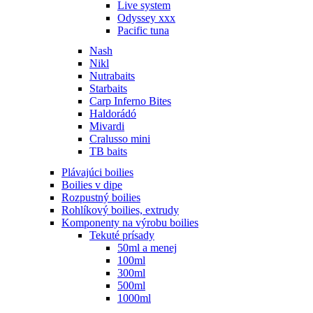
Live system
Odyssey xxx
Pacific tuna
Nash
Nikl
Nutrabaits
Starbaits
Carp Inferno Bites
Haldorádó
Mivardi
Cralusso mini
TB baits
Plávajúci boilies
Boilies v dipe
Rozpustný boilies
Rohlíkový boilies, extrudy
Komponenty na výrobu boilies
Tekuté prísady
50ml a menej
100ml
300ml
500ml
1000ml