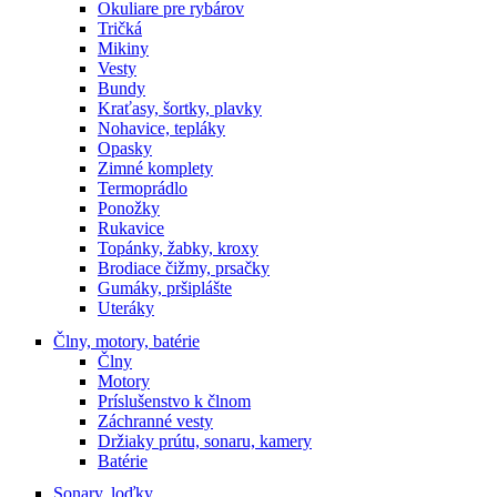
Okuliare pre rybárov
Tričká
Mikiny
Vesty
Bundy
Kraťasy, šortky, plavky
Nohavice, tepláky
Opasky
Zimné komplety
Termoprádlo
Ponožky
Rukavice
Topánky, žabky, kroxy
Brodiace čižmy, prsačky
Gumáky, pršiplášte
Uteráky
Člny, motory, batérie
Člny
Motory
Príslušenstvo k člnom
Záchranné vesty
Držiaky prútu, sonaru, kamery
Batérie
Sonary, loďky