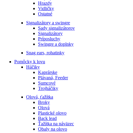
Hrazdy
Vidličky
Ostatné
Signalizátory a swingre
Sady signalizátorov
Signalizátory
Príposluchy
Swingre a doplnky
Snag ears, rohatinky
Pomôcky k lovu
Háčiky
Kaprárske
Plávaná, Feeder
Sumcové
Trojháčiky
Olová, ťažítka
Broky
Olová
Plastické olovo
Back lead
Ťažítka na náväzec
Obaly na olovo