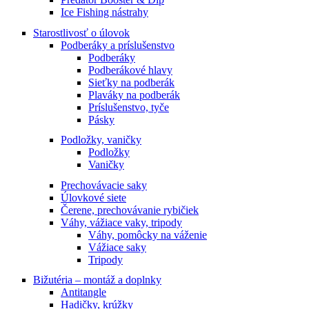
Ice Fishing nástrahy
Starostlivosť o úlovok
Podberáky a príslušenstvo
Podberáky
Podberákové hlavy
Sieťky na podberák
Plaváky na podberák
Príslušenstvo, tyče
Pásky
Podložky, vaničky
Podložky
Vaničky
Prechovávacie saky
Úlovkové siete
Čerene, prechovávanie rybičiek
Váhy, vážiace vaky, tripody
Váhy, pomôcky na váženie
Vážiace saky
Tripody
Bižutéria – montáž a doplnky
Antitangle
Hadičky, krúžky