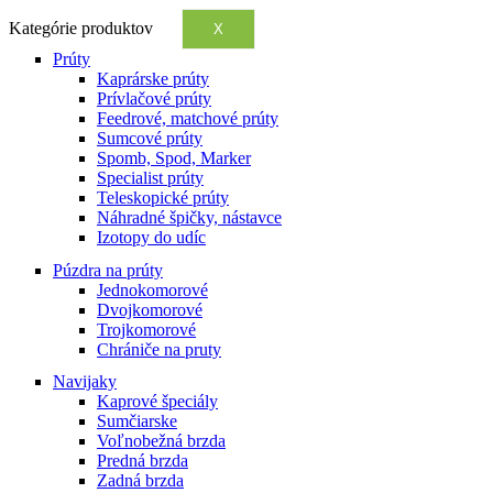
Kategórie produktov
X
Prúty
Kaprárske prúty
Prívlačové prúty
Feedrové, matchové prúty
Sumcové prúty
Spomb, Spod, Marker
Specialist prúty
Teleskopické prúty
Náhradné špičky, nástavce
Izotopy do udíc
Púzdra na prúty
Jednokomorové
Dvojkomorové
Trojkomorové
Chrániče na pruty
Navijaky
Kaprové špeciály
Sumčiarske
Voľnobežná brzda
Predná brzda
Zadná brzda