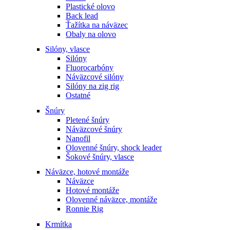
Plastické olovo
Back lead
Ťažítka na náväzec
Obaly na olovo
Silóny, vlasce
Silóny
Fluorocarbóny
Náväzcové silóny
Silóny na zig rig
Ostatné
Šnúry
Pletené šnúry
Náväzcové šnúry
Nanofil
Olovenné šnúry, shock leader
Šokové šnúry, vlasce
Náväzce, hotové montáže
Náväzce
Hotové montáže
Olovenné náväzce, montáže
Ronnie Rig
Krmítka