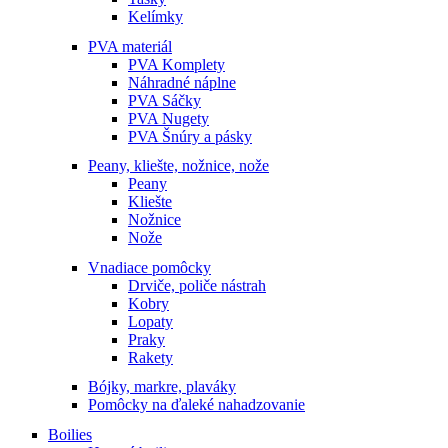
Kelímky
PVA materiál
PVA Komplety
Náhradné náplne
PVA Sáčky
PVA Nugety
PVA Šnúry a pásky
Peany, kliešte, nožnice, nože
Peany
Kliešte
Nožnice
Nože
Vnadiace pomôcky
Drviče, poliče nástrah
Kobry
Lopaty
Praky
Rakety
Bójky, markre, plaváky
Pomôcky na ďaleké nahadzovanie
Boilies