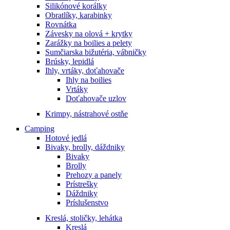
Silikónové korálky
Obratlíky, karabinky
Rovnátka
Závesky na olová + krytky
Zarážky na boilies a pelety
Sumčiarska bižutéria, vábničky
Brúsky, lepidlá
Ihly, vrtáky, doťahovače
Ihly na boilies
Vrtáky
Doťahovače uzlov
Krimpy, nástrahové ostňe
Camping
Hotové jedlá
Bivaky, brolly, dáždniky
Bivaky
Brolly
Prehozy a panely
Prístrešky
Dáždniky
Príslušenstvo
Kreslá, stoličky, lehátka
Kreslá