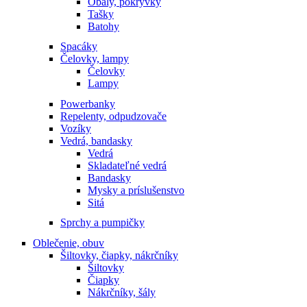
Obaly, pokrývky
Tašky
Batohy
Spacáky
Čelovky, lampy
Čelovky
Lampy
Powerbanky
Repelenty, odpudzovače
Vozíky
Vedrá, bandasky
Vedrá
Skladateľné vedrá
Bandasky
Mysky a príslušenstvo
Sitá
Sprchy a pumpičky
Oblečenie, obuv
Šiltovky, čiapky, nákrčníky
Šiltovky
Čiapky
Nákrčníky, šály