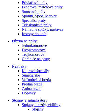
Prívlačové prúty
Feedrové, matchové prúty
Sumcové prúty
Spomb, Spod, Marker
Specialist prúty
Teleskopické prúty
Náhradné špičky, nástavce
Izotopy do udíc
Púzdra na prúty
Jednokomorové
Dvojkomorové
Trojkomorové
Chrániče na pruty
Navijaky
Kaprové špeciály
Sumčiarske
Voľnobežná brzda
Predná brzda
Zadná brzda
Doplnky
Stojany a signalizátory
Stojany, hrazdy, vidličky
Stojany