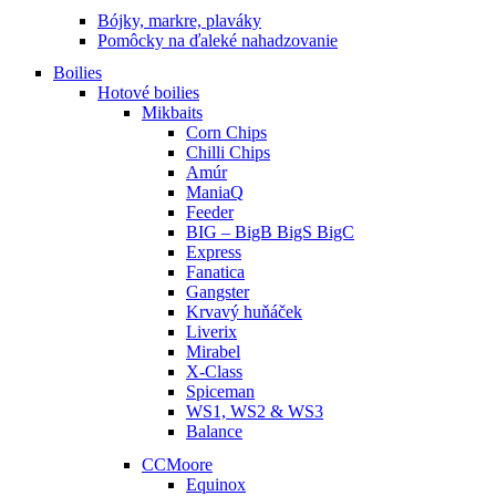
Bójky, markre, plaváky
Pomôcky na ďaleké nahadzovanie
Boilies
Hotové boilies
Mikbaits
Corn Chips
Chilli Chips
Amúr
ManiaQ
Feeder
BIG – BigB BigS BigC
Express
Fanatica
Gangster
Krvavý huňáček
Liverix
Mirabel
X-Class
Spiceman
WS1, WS2 & WS3
Balance
CCMoore
Equinox