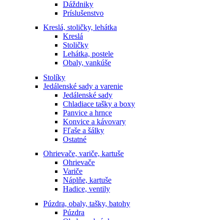
Dáždniky
Príslušenstvo
Kreslá, stoličky, lehátka
Kreslá
Stoličky
Lehátka, postele
Obaly, vankúše
Stolíky
Jedálenské sady a varenie
Jedálenské sady
Chladiace tašky a boxy
Panvice a hrnce
Konvice a kávovary
Fľaše a šálky
Ostatné
Ohrievače, variče, kartuše
Ohrievače
Variče
Náplňe, kartuše
Hadice, ventily
Púzdra, obaly, tašky, batohy
Púzdra