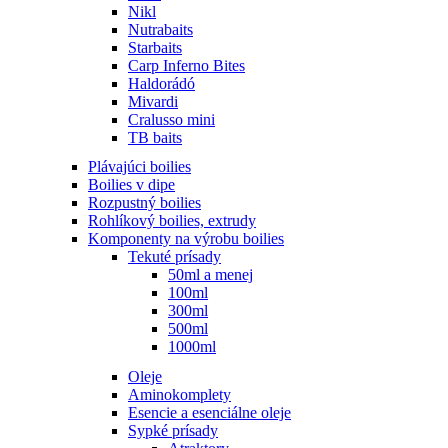
Nikl
Nutrabaits
Starbaits
Carp Inferno Bites
Haldorádó
Mivardi
Cralusso mini
TB baits
Plávajúci boilies
Boilies v dipe
Rozpustný boilies
Rohlíkový boilies, extrudy
Komponenty na výrobu boilies
Tekuté prísady
50ml a menej
100ml
300ml
500ml
1000ml
Oleje
Aminokomplety
Esencie a esenciálne oleje
Sypké prísady