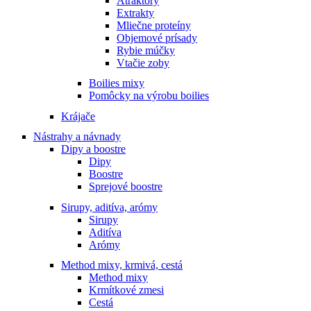
Atraktory
Extrakty
Mliečne proteíny
Objemové prísady
Rybie múčky
Vtačie zoby
Boilies mixy
Pomôcky na výrobu boilies
Krájače
Nástrahy a návnady
Dipy a boostre
Dipy
Boostre
Sprejové boostre
Sirupy, aditíva, arómy
Sirupy
Aditíva
Arómy
Method mixy, krmivá, cestá
Method mixy
Krmítkové zmesi
Cestá