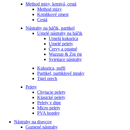
Method mixy, krmivá, cestá
Method mixy
Krmítkové zmesi
Cestá
Nástrahy na háčik, partikel
Umelé nástrahy na háčik
Umelá kukurica
Umelé pelety
Červy a ostatné
Wazzup & Zig rig
Svietiace nástrahy
Kukurica, puffi
Partikel, partiklové mraky
Tigrí orech
Pelety
Chytacie pelety
Klasické pelety
Pelety v dipe
Micro pelety
PVA bomby
Nástrahy na dravcov
Gumené nástrahy