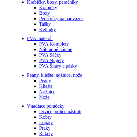
Krabičky, boxy, peračníky
Krabičky
Boxy
Peračníky na nadväzce
Tašky
Kelímky
PVA materiál
PVA Komplety
Náhradné náplne
PVA Sáčky
PVA Nugety
PVA Šnúry a pásky
Peany, kliešte, nožnice, nože
Peany
Kliešte
Nožnice
Nože
Vnadiace pomôcky
Drviče, poliče nástrah
Kobry
Lopaty
Praky
Rakety