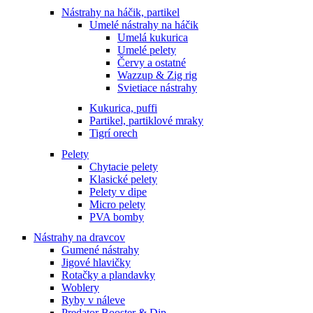
Nástrahy na háčik, partikel
Umelé nástrahy na háčik
Umelá kukurica
Umelé pelety
Červy a ostatné
Wazzup & Zig rig
Svietiace nástrahy
Kukurica, puffi
Partikel, partiklové mraky
Tigrí orech
Pelety
Chytacie pelety
Klasické pelety
Pelety v dipe
Micro pelety
PVA bomby
Nástrahy na dravcov
Gumené nástrahy
Jigové hlavičky
Rotačky a plandavky
Woblery
Ryby v náleve
Predator Booster & Dip