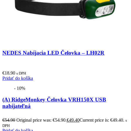
NEDES Nabíjacia LED Čelovka – LH02R
€
18.90
s DPH
Pridať do košíka
- 10%
(A) RidgeMonkey Čelovka VRH150X USB
nabíjateľná
€
54.90
Original price was: €54.90.
€
49.40
Current price is: €49.40.
s
DPH
Pridať do košíka