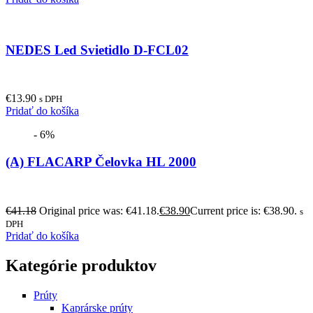
NEDES Led Svietidlo D-FCL02
€
13.90
s DPH
Pridať do košíka
- 6%
(A) FLACARP Čelovka HL 2000
€
41.18
Original price was: €41.18.
€
38.90
Current price is: €38.90.
s
DPH
Pridať do košíka
Kategórie produktov
Prúty
Kaprárske prúty