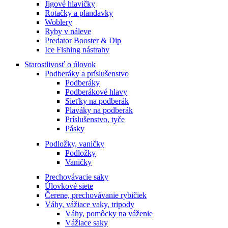
Jigové hlavičky
Rotačky a plandavky
Woblery
Ryby v náleve
Predator Booster & Dip
Ice Fishing nástrahy
Starostlivosť o úlovok
Podberáky a príslušenstvo
Podberáky
Podberákové hlavy
Sieťky na podberák
Plaváky na podberák
Príslušenstvo, tyče
Pásky
Podložky, vaničky
Podložky
Vaničky
Prechovávacie saky
Úlovkové siete
Čerene, prechovávanie rybičiek
Váhy, vážiace vaky, tripody
Váhy, pomôcky na váženie
Vážiace saky