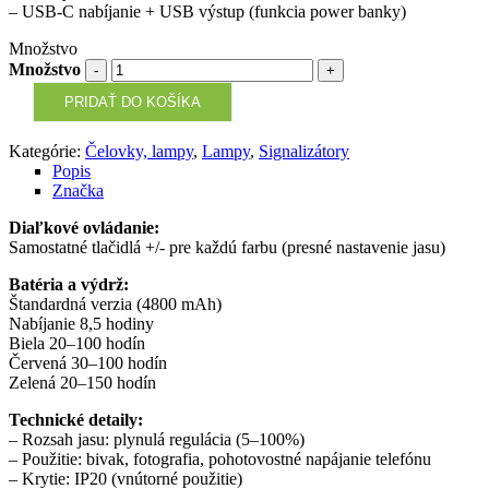
– USB-C nabíjanie + USB výstup (funkcia power banky)
Množstvo
Množstvo
PRIDAŤ DO KOŠÍKA
Kategórie:
Čelovky, lampy
,
Lampy
,
Signalizátory
Popis
Značka
Diaľkové ovládanie:
Samostatné tlačidlá +/- pre každú farbu (presné nastavenie jasu)
Batéria a výdrž:
Štandardná verzia (4800 mAh)
Nabíjanie 8,5 hodiny
Biela 20–100 hodín
Červená 30–100 hodín
Zelená 20–150 hodín
Technické detaily:
– Rozsah jasu: plynulá regulácia (5–100%)
– Použitie: bivak, fotografia, pohotovostné napájanie telefónu
– Krytie: IP20 (vnútorné použitie)