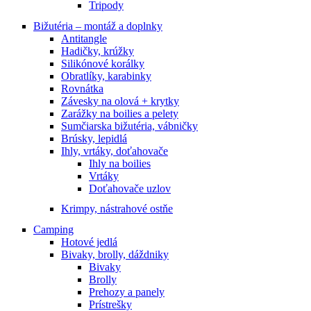
Tripody
Bižutéria – montáž a doplnky
Antitangle
Hadičky, krúžky
Silikónové korálky
Obratlíky, karabinky
Rovnátka
Závesky na olová + krytky
Zarážky na boilies a pelety
Sumčiarska bižutéria, vábničky
Brúsky, lepidlá
Ihly, vrtáky, doťahovače
Ihly na boilies
Vrtáky
Doťahovače uzlov
Krimpy, nástrahové ostňe
Camping
Hotové jedlá
Bivaky, brolly, dáždniky
Bivaky
Brolly
Prehozy a panely
Prístrešky