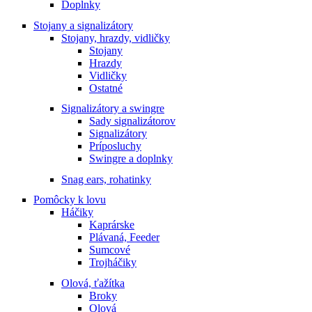
Doplnky
Stojany a signalizátory
Stojany, hrazdy, vidličky
Stojany
Hrazdy
Vidličky
Ostatné
Signalizátory a swingre
Sady signalizátorov
Signalizátory
Príposluchy
Swingre a doplnky
Snag ears, rohatinky
Pomôcky k lovu
Háčiky
Kaprárske
Plávaná, Feeder
Sumcové
Trojháčiky
Olová, ťažítka
Broky
Olová