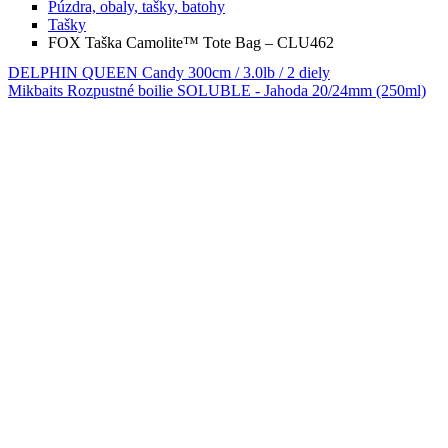
Púzdra, obaly, tašky, batohy
Tašky
FOX Taška Camolite™ Tote Bag – CLU462
DELPHIN QUEEN Candy 300cm / 3.0lb / 2 diely
Mikbaits Rozpustné boilie SOLUBLE - Jahoda 20/24mm (250ml)