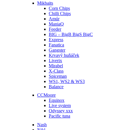
Mikbaits
Corn Chips
Chilli Chips
Amúr
ManiaQ
Feeder
BIG – BigB BigS BigC
Express
Fanatica
Gangster
Krvavý huňáček
Liverix
Mirabel
X-Class
Spiceman
WS1, WS2 & WS3
Balance
CCMoore
Equinox
Live system
Odyssey xxx
Pacific tuna
Nash
Nikl