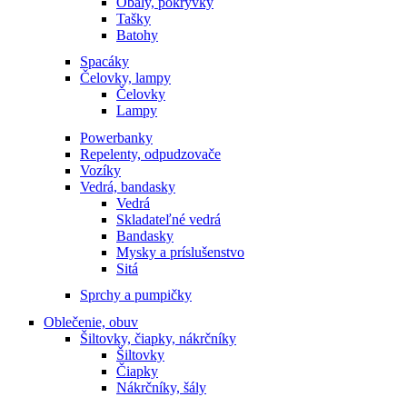
Obaly, pokrývky
Tašky
Batohy
Spacáky
Čelovky, lampy
Čelovky
Lampy
Powerbanky
Repelenty, odpudzovače
Vozíky
Vedrá, bandasky
Vedrá
Skladateľné vedrá
Bandasky
Mysky a príslušenstvo
Sitá
Sprchy a pumpičky
Oblečenie, obuv
Šiltovky, čiapky, nákrčníky
Šiltovky
Čiapky
Nákrčníky, šály