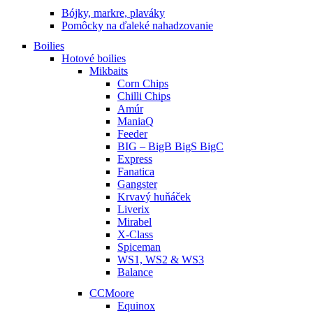
Bójky, markre, plaváky
Pomôcky na ďaleké nahadzovanie
Boilies
Hotové boilies
Mikbaits
Corn Chips
Chilli Chips
Amúr
ManiaQ
Feeder
BIG – BigB BigS BigC
Express
Fanatica
Gangster
Krvavý huňáček
Liverix
Mirabel
X-Class
Spiceman
WS1, WS2 & WS3
Balance
CCMoore
Equinox