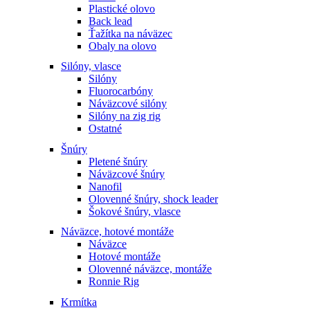
Plastické olovo
Back lead
Ťažítka na náväzec
Obaly na olovo
Silóny, vlasce
Silóny
Fluorocarbóny
Náväzcové silóny
Silóny na zig rig
Ostatné
Šnúry
Pletené šnúry
Náväzcové šnúry
Nanofil
Olovenné šnúry, shock leader
Šokové šnúry, vlasce
Náväzce, hotové montáže
Náväzce
Hotové montáže
Olovenné náväzce, montáže
Ronnie Rig
Krmítka