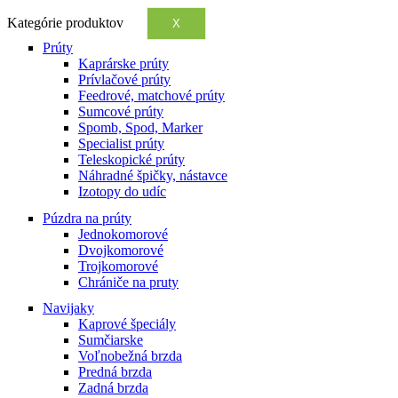
Kategórie produktov
X
Prúty
Kaprárske prúty
Prívlačové prúty
Feedrové, matchové prúty
Sumcové prúty
Spomb, Spod, Marker
Specialist prúty
Teleskopické prúty
Náhradné špičky, nástavce
Izotopy do udíc
Púzdra na prúty
Jednokomorové
Dvojkomorové
Trojkomorové
Chrániče na pruty
Navijaky
Kaprové špeciály
Sumčiarske
Voľnobežná brzda
Predná brzda
Zadná brzda