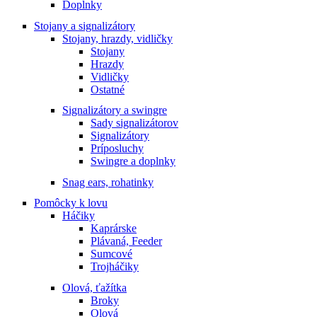
Doplnky
Stojany a signalizátory
Stojany, hrazdy, vidličky
Stojany
Hrazdy
Vidličky
Ostatné
Signalizátory a swingre
Sady signalizátorov
Signalizátory
Príposluchy
Swingre a doplnky
Snag ears, rohatinky
Pomôcky k lovu
Háčiky
Kaprárske
Plávaná, Feeder
Sumcové
Trojháčiky
Olová, ťažítka
Broky
Olová