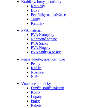
Krabičky, boxy, peračníky
Krabičky
Boxy
Peračníky na nadväzce
Tašky
Kelímky
PVA materiál
PVA Komplety
Náhradné náplne
PVA Sáčky
PVA Nugety
PVA Šnúry a pásky
Peany, kliešte, nožnice, nože
Peany
Kliešte
Nožnice
Nože
Vnadiace pomôcky
Drviče, poliče nástrah
Kobry
Lopaty
Praky
Rakety