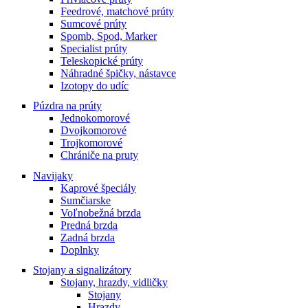
Feedrové, matchové prúty
Sumcové prúty
Spomb, Spod, Marker
Specialist prúty
Teleskopické prúty
Náhradné špičky, nástavce
Izotopy do udíc
Púzdra na prúty
Jednokomorové
Dvojkomorové
Trojkomorové
Chrániče na pruty
Navijaky
Kaprové špeciály
Sumčiarske
Voľnobežná brzda
Predná brzda
Zadná brzda
Doplnky
Stojany a signalizátory
Stojany, hrazdy, vidličky
Stojany
Hrazdy