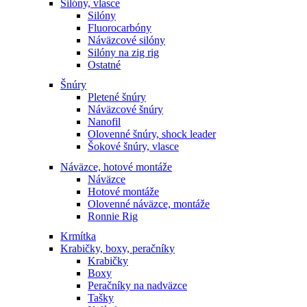
Silóny, vlasce
Silóny
Fluorocarbóny
Náväzcové silóny
Silóny na zig rig
Ostatné
Šnúry
Pletené šnúry
Náväzcové šnúry
Nanofil
Olovenné šnúry, shock leader
Šokové šnúry, vlasce
Náväzce, hotové montáže
Náväzce
Hotové montáže
Olovenné náväzce, montáže
Ronnie Rig
Krmítka
Krabičky, boxy, peračníky
Krabičky
Boxy
Peračníky na nadväzce
Tašky