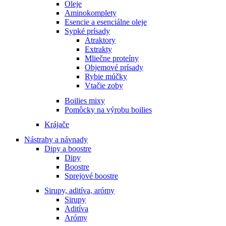
Oleje
Aminokomplety
Esencie a esenciálne oleje
Sypké prísady
Atraktory
Extrakty
Mliečne proteíny
Objemové prísady
Rybie múčky
Vtačie zoby
Boilies mixy
Pomôcky na výrobu boilies
Krájače
Nástrahy a návnady
Dipy a boostre
Dipy
Boostre
Sprejové boostre
Sirupy, aditíva, arómy
Sirupy
Aditíva
Arómy