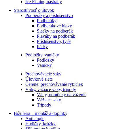
Ice Fishing nástrahy
Starostlivosť o úlovok
Podberáky a príslušenstvo
Podberáky
Podberákové hlavy
Sieťky na podberák
Plaváky na podberák
Príslušenstvo, tyče
Pásky
Podložky, vaničky
Podložky
Vaničky
Prechovávacie saky
Úlovkové siete
Čerene, prechovávanie rybičiek
Váhy, vážiace vaky, tripody
Váhy, pomôcky na váženie
Vážiace saky
Tripody
Bižutéria – montáž a doplnky
Antitangle
Hadičky, krúžky
Silikónové korálky