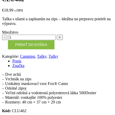
€
18.99
s DPH
Taška s ušami a zapínaním na zips – ideálna na prepravu potrieb na
výpravu.
Množstvo
Množstvo
PRIDAŤ DO KOŠÍKA
Kategórie:
Camping
,
Tašky
,
Tašky
Popis
Značka
– Dve uchá
– Vrchnák na zips
– Unikátny maskovací vzor Fox® Camo
– Odolné zipsy
– Veľmi odolná a vodotesná polyesterová látka 500Denier
– Materiál: vonkajšie 100% polyester
– Rozmery: 40 cm × 37 cm × 29 cm
Kód:
CLU462