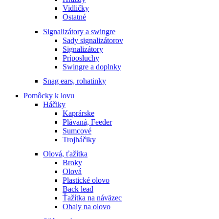
Vidličky
Ostatné
Signalizátory a swingre
Sady signalizátorov
Signalizátory
Príposluchy
Swingre a doplnky
Snag ears, rohatinky
Pomôcky k lovu
Háčiky
Kaprárske
Plávaná, Feeder
Sumcové
Trojháčiky
Olová, ťažítka
Broky
Olová
Plastické olovo
Back lead
Ťažítka na náväzec
Obaly na olovo