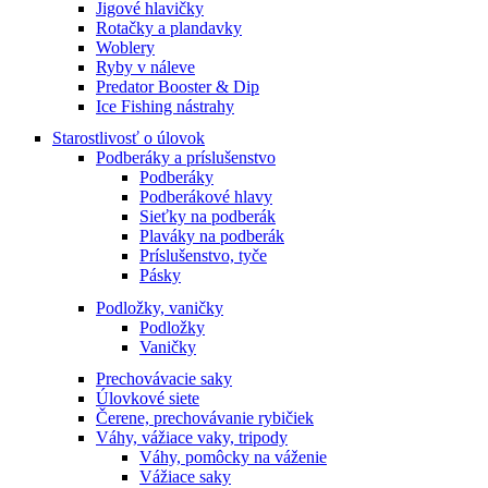
Jigové hlavičky
Rotačky a plandavky
Woblery
Ryby v náleve
Predator Booster & Dip
Ice Fishing nástrahy
Starostlivosť o úlovok
Podberáky a príslušenstvo
Podberáky
Podberákové hlavy
Sieťky na podberák
Plaváky na podberák
Príslušenstvo, tyče
Pásky
Podložky, vaničky
Podložky
Vaničky
Prechovávacie saky
Úlovkové siete
Čerene, prechovávanie rybičiek
Váhy, vážiace vaky, tripody
Váhy, pomôcky na váženie
Vážiace saky