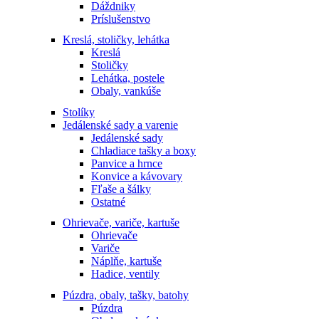
Dáždniky
Príslušenstvo
Kreslá, stoličky, lehátka
Kreslá
Stoličky
Lehátka, postele
Obaly, vankúše
Stolíky
Jedálenské sady a varenie
Jedálenské sady
Chladiace tašky a boxy
Panvice a hrnce
Konvice a kávovary
Fľaše a šálky
Ostatné
Ohrievače, variče, kartuše
Ohrievače
Variče
Náplňe, kartuše
Hadice, ventily
Púzdra, obaly, tašky, batohy
Púzdra