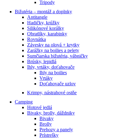
Tripody
Bižutéria – montáž a doplnky
Antitangle
Hadičky, krúžky
Silikónové korálky
Obratlíky, karabinky
Rovnátka
Závesky na olová + krytky
Zarážky na boilies a pelety
Sumčiarska bižutéria, vábničky
Brúsky, lepidlá
Ihly, vrtáky, doťahovače
Ihly na boilies
Vrtáky
Doťahovače uzlov
Krimpy, nástrahové ostňe
Camping
Hotové jedlá
Bivaky, brolly, dáždniky
Bivaky
Brolly
Prehozy a panely
Prístrešky