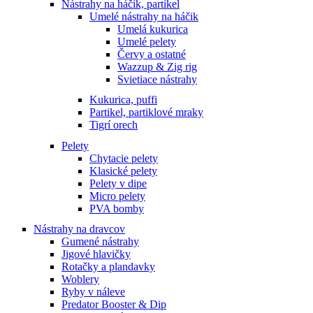
Nástrahy na háčik, partikel
Umelé nástrahy na háčik
Umelá kukurica
Umelé pelety
Červy a ostatné
Wazzup & Zig rig
Svietiace nástrahy
Kukurica, puffi
Partikel, partiklové mraky
Tigrí orech
Pelety
Chytacie pelety
Klasické pelety
Pelety v dipe
Micro pelety
PVA bomby
Nástrahy na dravcov
Gumené nástrahy
Jigové hlavičky
Rotačky a plandavky
Woblery
Ryby v náleve
Predator Booster & Dip