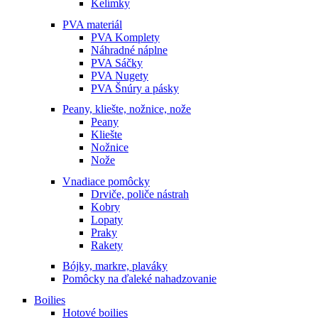
Kelímky
PVA materiál
PVA Komplety
Náhradné náplne
PVA Sáčky
PVA Nugety
PVA Šnúry a pásky
Peany, kliešte, nožnice, nože
Peany
Kliešte
Nožnice
Nože
Vnadiace pomôcky
Drviče, poliče nástrah
Kobry
Lopaty
Praky
Rakety
Bójky, markre, plaváky
Pomôcky na ďaleké nahadzovanie
Boilies
Hotové boilies