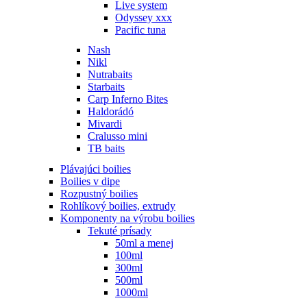
Live system
Odyssey xxx
Pacific tuna
Nash
Nikl
Nutrabaits
Starbaits
Carp Inferno Bites
Haldorádó
Mivardi
Cralusso mini
TB baits
Plávajúci boilies
Boilies v dipe
Rozpustný boilies
Rohlíkový boilies, extrudy
Komponenty na výrobu boilies
Tekuté prísady
50ml a menej
100ml
300ml
500ml
1000ml