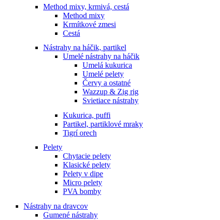
Method mixy, krmivá, cestá
Method mixy
Krmítkové zmesi
Cestá
Nástrahy na háčik, partikel
Umelé nástrahy na háčik
Umelá kukurica
Umelé pelety
Červy a ostatné
Wazzup & Zig rig
Svietiace nástrahy
Kukurica, puffi
Partikel, partiklové mraky
Tigrí orech
Pelety
Chytacie pelety
Klasické pelety
Pelety v dipe
Micro pelety
PVA bomby
Nástrahy na dravcov
Gumené nástrahy