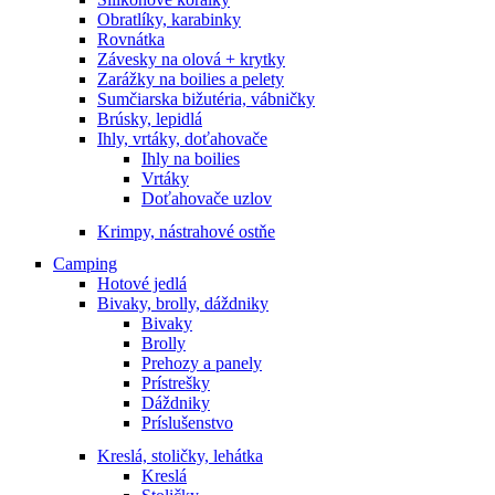
Obratlíky, karabinky
Rovnátka
Závesky na olová + krytky
Zarážky na boilies a pelety
Sumčiarska bižutéria, vábničky
Brúsky, lepidlá
Ihly, vrtáky, doťahovače
Ihly na boilies
Vrtáky
Doťahovače uzlov
Krimpy, nástrahové ostňe
Camping
Hotové jedlá
Bivaky, brolly, dáždniky
Bivaky
Brolly
Prehozy a panely
Prístrešky
Dáždniky
Príslušenstvo
Kreslá, stoličky, lehátka
Kreslá