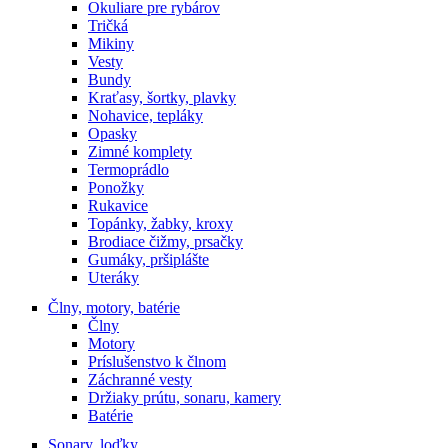
Okuliare pre rybárov
Tričká
Mikiny
Vesty
Bundy
Kraťasy, šortky, plavky
Nohavice, tepláky
Opasky
Zimné komplety
Termoprádlo
Ponožky
Rukavice
Topánky, žabky, kroxy
Brodiace čižmy, prsačky
Gumáky, pršiplášte
Uteráky
Člny, motory, batérie
Člny
Motory
Príslušenstvo k člnom
Záchranné vesty
Držiaky prútu, sonaru, kamery
Batérie
Sonary, loďky