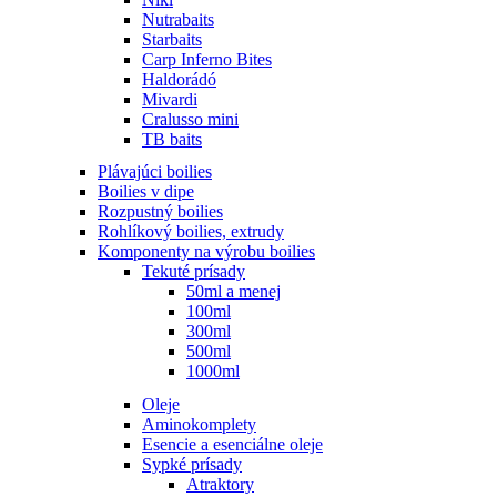
Nutrabaits
Starbaits
Carp Inferno Bites
Haldorádó
Mivardi
Cralusso mini
TB baits
Plávajúci boilies
Boilies v dipe
Rozpustný boilies
Rohlíkový boilies, extrudy
Komponenty na výrobu boilies
Tekuté prísady
50ml a menej
100ml
300ml
500ml
1000ml
Oleje
Aminokomplety
Esencie a esenciálne oleje
Sypké prísady
Atraktory