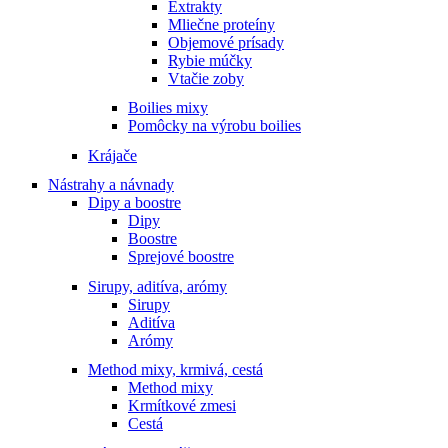
Extrakty
Mliečne proteíny
Objemové prísady
Rybie múčky
Vtačie zoby
Boilies mixy
Pomôcky na výrobu boilies
Krájače
Nástrahy a návnady
Dipy a boostre
Dipy
Boostre
Sprejové boostre
Sirupy, aditíva, arómy
Sirupy
Aditíva
Arómy
Method mixy, krmivá, cestá
Method mixy
Krmítkové zmesi
Cestá