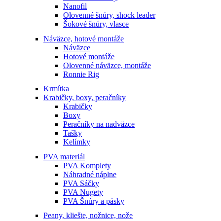
Nanofil
Olovenné šnúry, shock leader
Šokové šnúry, vlasce
Náväzce, hotové montáže
Náväzce
Hotové montáže
Olovenné náväzce, montáže
Ronnie Rig
Krmítka
Krabičky, boxy, peračníky
Krabičky
Boxy
Peračníky na nadväzce
Tašky
Kelímky
PVA materiál
PVA Komplety
Náhradné náplne
PVA Sáčky
PVA Nugety
PVA Šnúry a pásky
Peany, kliešte, nožnice, nože