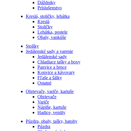
Dáždniky
Príslušenstvo
Kreslá, stoličky, lehátka
Kreslá
Stoličky
Lehátka, postele
Obaly, vankúše
Stolíky
Jedálenské sady a varenie
Jedálenské sady
Chladiace tašky a boxy
Panvice a hrnce
Konvice a kávovary
Fľaše a šálky
Ostatné
Ohrievače, variče, kartuše
Ohrievače
Variče
Náplňe, kartuše
Hadice, ventily
Púzdra, obaly, tašky, batohy
Púzdra