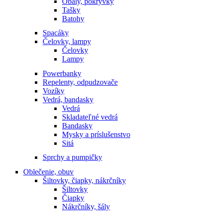
Obaly, pokrývky
Tašky
Batohy
Spacáky
Čelovky, lampy
Čelovky
Lampy
Powerbanky
Repelenty, odpudzovače
Vozíky
Vedrá, bandasky
Vedrá
Skladateľné vedrá
Bandasky
Mysky a príslušenstvo
Sitá
Sprchy a pumpičky
Oblečenie, obuv
Šiltovky, čiapky, nákrčníky
Šiltovky
Čiapky
Nákrčníky, šály