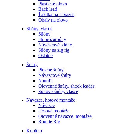
Plastické olovo
Back lead
Ťažítka na náväzec
Obaly na olovo
Silóny, vlasce
Silóny
Fluorocarbóny
Náväzcové silóny
Silóny na zig rig
Ostatné
Šnúry
Pletené šnúry
Náväzcové šnúry
Nanofil
Olovenné šnúry, shock leader
Šokové šnúry, vlasce
Náväzce, hotové montáže
Náväzce
Hotové montáže
Olovenné náväzce, montáže
Ronnie Rig
Krmítka