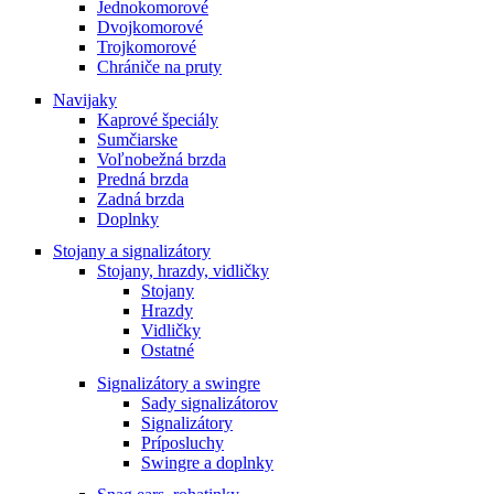
Jednokomorové
Dvojkomorové
Trojkomorové
Chrániče na pruty
Navijaky
Kaprové špeciály
Sumčiarske
Voľnobežná brzda
Predná brzda
Zadná brzda
Doplnky
Stojany a signalizátory
Stojany, hrazdy, vidličky
Stojany
Hrazdy
Vidličky
Ostatné
Signalizátory a swingre
Sady signalizátorov
Signalizátory
Príposluchy
Swingre a doplnky