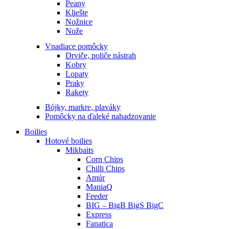
Peany
Kliešte
Nožnice
Nože
Vnadiace pomôcky
Drviče, poliče nástrah
Kobry
Lopaty
Praky
Rakety
Bójky, markre, plaváky
Pomôcky na ďaleké nahadzovanie
Boilies
Hotové boilies
Mikbaits
Corn Chips
Chilli Chips
Amúr
ManiaQ
Feeder
BIG – BigB BigS BigC
Express
Fanatica