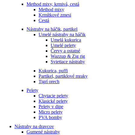
Method mixy, krmivá, cestá
Method mixy
Krmítkové zmesi
Cestá
Nástrahy na háčik, partikel
Umelé nástrahy na háčik
Umelá kukurica
Umelé pelety
Červy a ostatné
Wazzup & Zig rig
Svietiace nástrahy
Kukurica, puffi
Partikel, partiklové mraky
Tigrí orech
Pelety
Chytacie pelety
Klasické pelety
Pelety v dipe
Micro pelety
PVA bomby
Nástrahy na dravcov
Gumené nástrahy