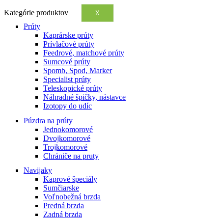
Kategórie produktov
X
Prúty
Kaprárske prúty
Prívlačové prúty
Feedrové, matchové prúty
Sumcové prúty
Spomb, Spod, Marker
Specialist prúty
Teleskopické prúty
Náhradné špičky, nástavce
Izotopy do udíc
Púzdra na prúty
Jednokomorové
Dvojkomorové
Trojkomorové
Chrániče na pruty
Navijaky
Kaprové špeciály
Sumčiarske
Voľnobežná brzda
Predná brzda
Zadná brzda