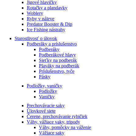
Jigové hlavičky
Rotačky a plandavky
Woblery
Ryby v náleve
Predator Booster & Dip
Ice Fishing nástrahy
Starostlivosť o úlovok
Podberáky a príslušenstvo
Podberáky
Podberákové hlavy
Sieťky na podberák
Plaváky na podberák
Príslušenstvo, tyče
Pásky
Podložky, vaničky
Podložky
Vaničky
Prechovávacie saky
Úlovkové siete
Čerene, prechovávanie rybičiek
Váhy, vážiace vaky, tripody
Váhy, pomôcky na váženie
Vážiace saky