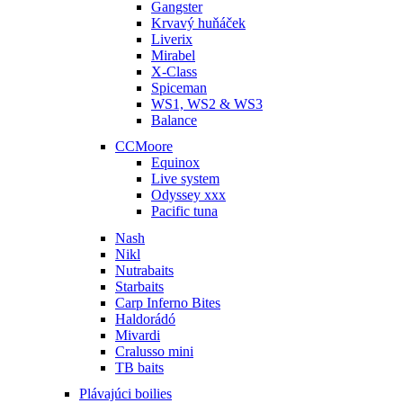
Gangster
Krvavý huňáček
Liverix
Mirabel
X-Class
Spiceman
WS1, WS2 & WS3
Balance
CCMoore
Equinox
Live system
Odyssey xxx
Pacific tuna
Nash
Nikl
Nutrabaits
Starbaits
Carp Inferno Bites
Haldorádó
Mivardi
Cralusso mini
TB baits
Plávajúci boilies