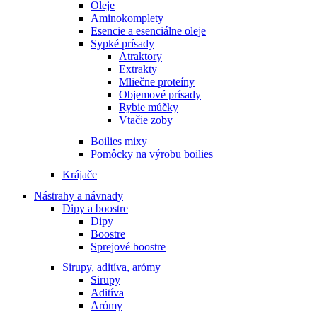
Oleje
Aminokomplety
Esencie a esenciálne oleje
Sypké prísady
Atraktory
Extrakty
Mliečne proteíny
Objemové prísady
Rybie múčky
Vtačie zoby
Boilies mixy
Pomôcky na výrobu boilies
Krájače
Nástrahy a návnady
Dipy a boostre
Dipy
Boostre
Sprejové boostre
Sirupy, aditíva, arómy
Sirupy
Aditíva
Arómy