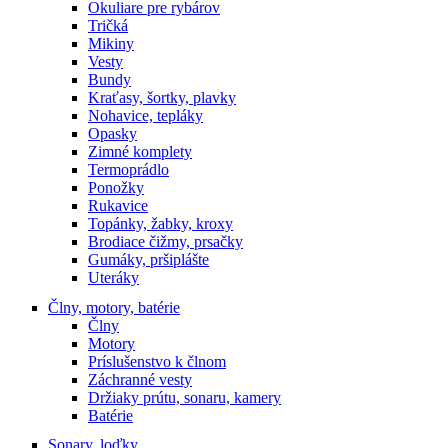
Okuliare pre rybárov
Tričká
Mikiny
Vesty
Bundy
Kraťasy, šortky, plavky
Nohavice, tepláky
Opasky
Zimné komplety
Termoprádlo
Ponožky
Rukavice
Topánky, žabky, kroxy
Brodiace čižmy, prsačky
Gumáky, pršiplášte
Uteráky
Člny, motory, batérie
Člny
Motory
Príslušenstvo k člnom
Záchranné vesty
Držiaky prútu, sonaru, kamery
Batérie
Sonary, loďky