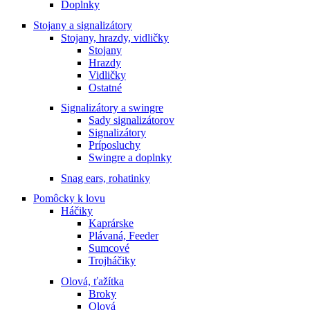
Doplnky
Stojany a signalizátory
Stojany, hrazdy, vidličky
Stojany
Hrazdy
Vidličky
Ostatné
Signalizátory a swingre
Sady signalizátorov
Signalizátory
Príposluchy
Swingre a doplnky
Snag ears, rohatinky
Pomôcky k lovu
Háčiky
Kaprárske
Plávaná, Feeder
Sumcové
Trojháčiky
Olová, ťažítka
Broky
Olová