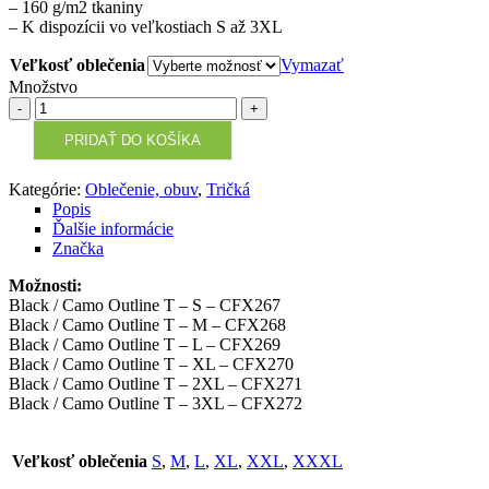
– 160 g/m2 tkaniny
– K dispozícii vo veľkostiach S až 3XL
Veľkosť oblečenia
Vymazať
Množstvo
Množstvo
PRIDAŤ DO KOŠÍKA
Kategórie:
Oblečenie, obuv
,
Tričká
Popis
Ďalšie informácie
Značka
Možnosti:
Black / Camo Outline T – S – CFX267
Black / Camo Outline T – M – CFX268
Black / Camo Outline T – L – CFX269
Black / Camo Outline T – XL – CFX270
Black / Camo Outline T – 2XL – CFX271
Black / Camo Outline T – 3XL – CFX272
Veľkosť oblečenia
S
,
M
,
L
,
XL
,
XXL
,
XXXL