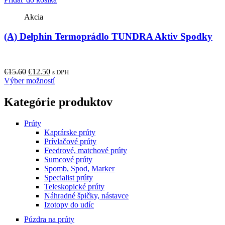
chosen
on
Akcia
the
product
(A) Delphin Termoprádlo TUNDRA Aktiv Spodky
page
Original
Current
€
15.60
€
12.50
s DPH
price
price
This
Výber možností
was:
is:
product
€15.60.
€12.50.
has
Kategórie produktov
multiple
variants.
Prúty
The
Kaprárske prúty
options
Prívlačové prúty
may
Feedrové, matchové prúty
be
Sumcové prúty
chosen
Spomb, Spod, Marker
on
Specialist prúty
the
Teleskopické prúty
product
Náhradné špičky, nástavce
page
Izotopy do udíc
Púzdra na prúty