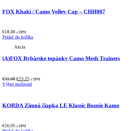
FOX Khaki / Camo Volley Cap – CHH007
€
18.00
s DPH
Pridať do košíka
Akcia
(A)FOX Rybárske topánky Camo Mesh Trainers
Original
Current
€
31.00
€
23.25
s DPH
price
price
This
Výber možností
was:
is:
product
€31.00.
€23.25.
has
multiple
KORDA Zimná čiapka LE Klassic Beanie Kamo
variants.
The
options
may
€
16.95
be
s DPH
Pridať do košíka