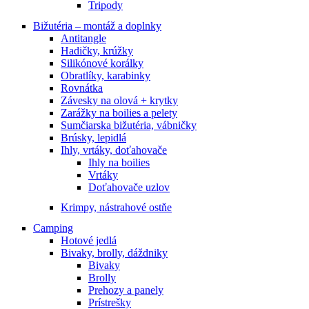
Tripody
Bižutéria – montáž a doplnky
Antitangle
Hadičky, krúžky
Silikónové korálky
Obratlíky, karabinky
Rovnátka
Závesky na olová + krytky
Zarážky na boilies a pelety
Sumčiarska bižutéria, vábničky
Brúsky, lepidlá
Ihly, vrtáky, doťahovače
Ihly na boilies
Vrtáky
Doťahovače uzlov
Krimpy, nástrahové ostňe
Camping
Hotové jedlá
Bivaky, brolly, dáždniky
Bivaky
Brolly
Prehozy a panely
Prístrešky