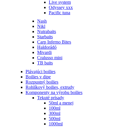
Live system
Odyssey xxx
Pacific tuna
Nash
Nikl
Nutrabaits
Starbaits
Carp Inferno Bites
Haldorádó
Mivardi
Cralusso mini
TB baits
Plávajúci boilies
Boilies v dipe
Rozpustný boilies
Rohlíkový boilies, extrudy
Komponenty na výrobu boilies
Tekuté prísady
50ml a menej
100ml
300ml
500ml
1000ml