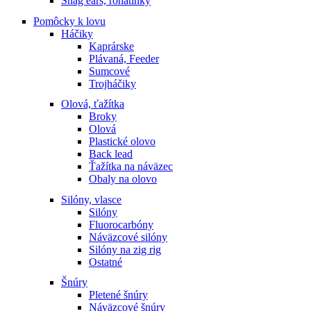
Snag ears, rohatinky
Pomôcky k lovu
Háčiky
Kaprárske
Plávaná, Feeder
Sumcové
Trojháčiky
Olová, ťažítka
Broky
Olová
Plastické olovo
Back lead
Ťažítka na náväzec
Obaly na olovo
Silóny, vlasce
Silóny
Fluorocarbóny
Náväzcové silóny
Silóny na zig rig
Ostatné
Šnúry
Pletené šnúry
Náväzcové šnúry