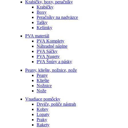
Krabičky, boxy, peračníky
Krabičky
Boxy
Peračníky na nadväzce
Tašky
Kelímky
PVA materiál
PVA Komplety
Náhradné náplne
PVA Sáčky
PVA Nugety
PVA Šnúry a pásky
Peany, kliešte, nožnice, nože
Peany
Kliešte
Nožnice
Nože
Vnadiace pomôcky
Drviče, poliče nástrah
Kobry
Lopaty
Praky
Rakety