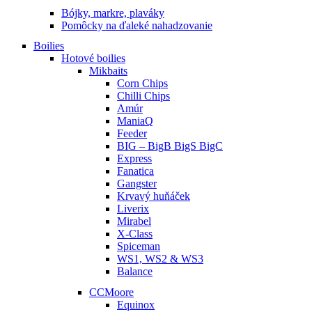
Bójky, markre, plaváky
Pomôcky na ďaleké nahadzovanie
Boilies
Hotové boilies
Mikbaits
Corn Chips
Chilli Chips
Amúr
ManiaQ
Feeder
BIG – BigB BigS BigC
Express
Fanatica
Gangster
Krvavý huňáček
Liverix
Mirabel
X-Class
Spiceman
WS1, WS2 & WS3
Balance
CCMoore
Equinox