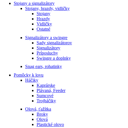
Stojany a signalizátory
Stojany, hrazdy, vidličky
Stojany
Hrazdy
Vidličky
Ostatné
Signalizátory a swingre
Sady signalizátorov
Signalizátory
Príposluchy
Swingre a doplnky
Snag ears, rohatinky
Pomôcky k lovu
Háčiky
Kaprárske
Plávaná, Feeder
Sumcové
Trojháčiky
Olová, ťažítka
Broky
Olová
Plastické olovo