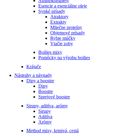
Aminokomplety
Esencie a esenciálne oleje
Sypké prísady
Atraktory
Extrakty
Mliečne proteíny
Objemové prísady
Rybie múčky
Vtačie zoby
Boilies mixy
Pomôcky na výrobu boilies
Krájače
Nástrahy a návnady
Dipy a boostre
Dipy
Boostre
Sprejové boostre
Sirupy, aditíva, arómy
Sirupy
Aditíva
Arómy
Method mixy, krmivá, cestá