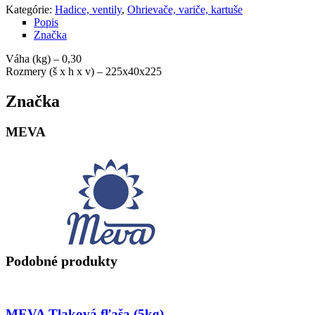
Kategórie:
Hadice, ventily
,
Ohrievače, variče, kartuše
Popis
Značka
Váha (kg) – 0,30
Rozmery (š x h x v) – 225x40x225
Značka
MEVA
Podobné produkty
MEVA Tlaková fľaša (5kg)