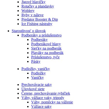
Jigové hlavičky
Rotačky a plandavky
Woblery
Ryby v náleve
Predator Booster & Dip
Ice Fishing nástrahy
Starostlivosť o úlovok
Podberáky a príslušenstvo
Podberáky
Podberákové hlavy
Sieťky na podberák
Plaváky na podberák
Príslušenstvo, tyče
Pásky
Podložky, vaničky
Podložky
Vaničky
Prechovávacie saky
Úlovkové siete
Čerene, prechovávanie rybičiek
Váhy, vážiace vaky, tripody
Váhy, pomôcky na váženie
Vážiace saky