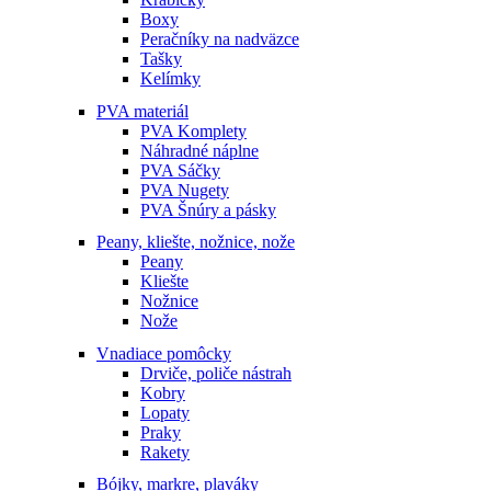
Boxy
Peračníky na nadväzce
Tašky
Kelímky
PVA materiál
PVA Komplety
Náhradné náplne
PVA Sáčky
PVA Nugety
PVA Šnúry a pásky
Peany, kliešte, nožnice, nože
Peany
Kliešte
Nožnice
Nože
Vnadiace pomôcky
Drviče, poliče nástrah
Kobry
Lopaty
Praky
Rakety
Bójky, markre, plaváky