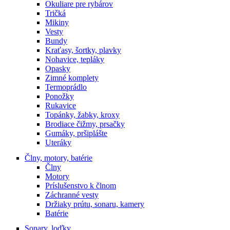
Okuliare pre rybárov
Tričká
Mikiny
Vesty
Bundy
Kraťasy, šortky, plavky
Nohavice, tepláky
Opasky
Zimné komplety
Termoprádlo
Ponožky
Rukavice
Topánky, žabky, kroxy
Brodiace čižmy, prsačky
Gumáky, pršiplášte
Uteráky
Člny, motory, batérie
Člny
Motory
Príslušenstvo k člnom
Záchranné vesty
Držiaky prútu, sonaru, kamery
Batérie
Sonary, loďky