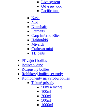
Live system
Odyssey xxx
Pacific tuna
Nash
Nikl
Nutrabaits
Starbaits
Carp Inferno Bites
Haldorádó
Mivardi
Cralusso mini
TB baits
Plávajúci boilies
Boilies v dipe
Rozpustný boilies
Rohlíkový boilies, extrudy
Komponenty na výrobu boilies
Tekuté prísady
50ml a menej
100ml
300ml
500ml
1000ml