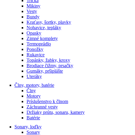
Tričká
Mikiny
Vesty
Bundy
Kraťasy, šortky, plavky
Nohavice, tepláky
Opasky
Zimné komplety
Termoprádlo
Ponožky
Rukavice
Topánky, žabky, kroxy
Brodiace čižmy, prsačky
Gumáky, pršiplášte
Uteráky
Člny, motory, batérie
Člny
Motory
Príslušenstvo k člnom
Záchranné vesty
Držiaky prútu, sonaru, kamery
Batérie
Sonary, loďky
Sonary