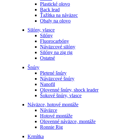
Plastické olovo
Back lead
Ťažítka na náväzec
Obaly na olovo
Silóny, vlasce
Silóny
Fluorocarbóny
Náväzcové silóny
Silóny na zig rig
Ostatné
Šnúry
Pletené šnúry
Náväzcové šnúry
Nanofil
Olovenné šnúry, shock leader
Šokové šnúry, vlasce
Náväzce, hotové montáže
Náväzce
Hotové montáže
Olovenné náväzce, montáže
Ronnie Rig
Krmítka