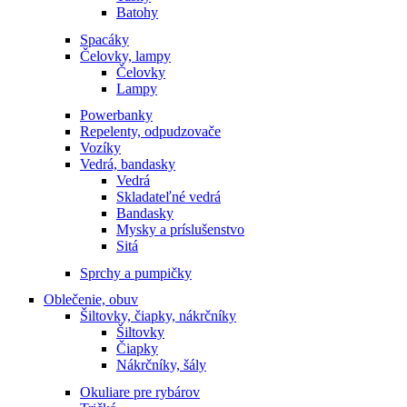
Batohy
Spacáky
Čelovky, lampy
Čelovky
Lampy
Powerbanky
Repelenty, odpudzovače
Vozíky
Vedrá, bandasky
Vedrá
Skladateľné vedrá
Bandasky
Mysky a príslušenstvo
Sitá
Sprchy a pumpičky
Oblečenie, obuv
Šiltovky, čiapky, nákrčníky
Šiltovky
Čiapky
Nákrčníky, šály
Okuliare pre rybárov