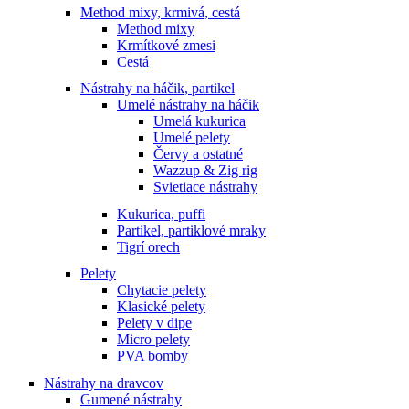
Method mixy, krmivá, cestá
Method mixy
Krmítkové zmesi
Cestá
Nástrahy na háčik, partikel
Umelé nástrahy na háčik
Umelá kukurica
Umelé pelety
Červy a ostatné
Wazzup & Zig rig
Svietiace nástrahy
Kukurica, puffi
Partikel, partiklové mraky
Tigrí orech
Pelety
Chytacie pelety
Klasické pelety
Pelety v dipe
Micro pelety
PVA bomby
Nástrahy na dravcov
Gumené nástrahy