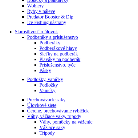
Rotačky a plandavky
Woblery
Ryby v náleve
Predator Booster & Dip
Ice Fishing nástrahy
Starostlivosť o úlovok
Podberáky a príslušenstvo
Podberáky
Podberákové hlavy
Sieťky na podberák
Plaváky na podberák
Príslušenstvo, tyče
Pásky
Podložky, vaničky
Podložky
Vaničky
Prechovávacie saky
Úlovkové siete
Čerene, prechovávanie rybičiek
Váhy, vážiace vaky, tripody
Váhy, pomôcky na váženie
Vážiace saky
Tripody