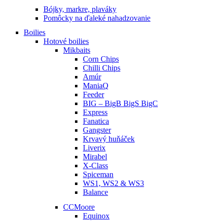
Bójky, markre, plaváky
Pomôcky na ďaleké nahadzovanie
Boilies
Hotové boilies
Mikbaits
Corn Chips
Chilli Chips
Amúr
ManiaQ
Feeder
BIG – BigB BigS BigC
Express
Fanatica
Gangster
Krvavý huňáček
Liverix
Mirabel
X-Class
Spiceman
WS1, WS2 & WS3
Balance
CCMoore
Equinox