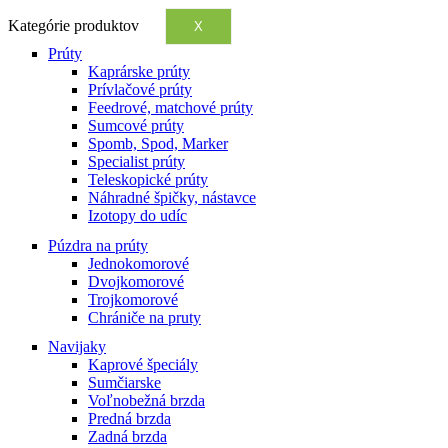
Kategórie produktov
X
Prúty
Kaprárske prúty
Prívlačové prúty
Feedrové, matchové prúty
Sumcové prúty
Spomb, Spod, Marker
Specialist prúty
Teleskopické prúty
Náhradné špičky, nástavce
Izotopy do udíc
Púzdra na prúty
Jednokomorové
Dvojkomorové
Trojkomorové
Chrániče na pruty
Navijaky
Kaprové špeciály
Sumčiarske
Voľnobežná brzda
Predná brzda
Zadná brzda