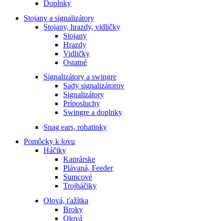
Doplnky
Stojany a signalizátory
Stojany, hrazdy, vidličky
Stojany
Hrazdy
Vidličky
Ostatné
Signalizátory a swingre
Sady signalizátorov
Signalizátory
Príposluchy
Swingre a doplnky
Snag ears, rohatinky
Pomôcky k lovu
Háčiky
Kaprárske
Plávaná, Feeder
Sumcové
Trojháčiky
Olová, ťažítka
Broky
Olová