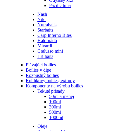
Odyssey xxx
Pacific tuna
Nash
Nikl
Nutrabaits
Starbaits
Carp Inferno Bites
Haldorádó
Mivardi
Cralusso mini
TB baits
Plávajúci boilies
Boilies v dipe
Rozpustný boilies
Rohlíkový boilies, extrudy
Komponenty na výrobu boilies
Tekuté prísady
50ml a menej
100ml
300ml
500ml
1000ml
Oleje