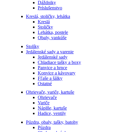
Dáždniky
Príslušenstvo
Kreslá, stoličky, lehátka
Kreslá
Stoličky
Lehátka, postele
Obaly, vankúše
Stolíky
Jedálenské sady a varenie
Jedálenské sady
Chladiace tašky a boxy
Panvice a hrnce
Konvice a kávovary
Fľaše a šálky
Ostatné
Ohrievače, variče, kartuše
Ohrievače
Variče
Náplňe, kartuše
Hadice, ventily
Púzdra, obaly, tašky, batohy
Púzdra