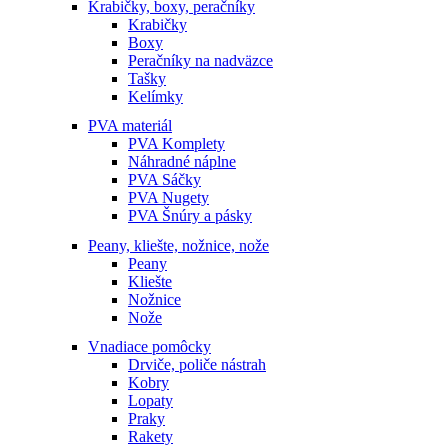
Krabičky, boxy, peračníky
Krabičky
Boxy
Peračníky na nadväzce
Tašky
Kelímky
PVA materiál
PVA Komplety
Náhradné náplne
PVA Sáčky
PVA Nugety
PVA Šnúry a pásky
Peany, kliešte, nožnice, nože
Peany
Kliešte
Nožnice
Nože
Vnadiace pomôcky
Drviče, poliče nástrah
Kobry
Lopaty
Praky
Rakety