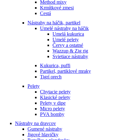
Method mixy
Krmítkové zmesi
Cestá
Nástrahy na háčik, partikel
Umelé nástrahy na háčik
Umelá kukurica
Umelé pelety
Červy a ostatné
Wazzup & Zig rig
Svietiace nástrahy
Kukurica, puffi
Partikel, partiklové mraky
Tigrí orech
Pelety
Chytacie pelety
Klasické pelety
Pelety v dipe
Micro pelety
PVA bomby
Nástrahy na dravcov
Gumené nástrahy
Jigové hlavičky