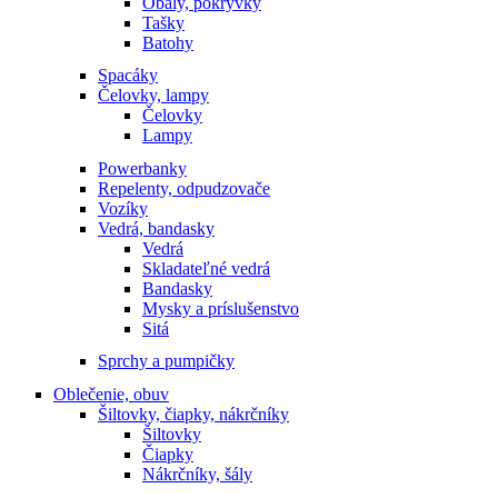
Obaly, pokrývky
Tašky
Batohy
Spacáky
Čelovky, lampy
Čelovky
Lampy
Powerbanky
Repelenty, odpudzovače
Vozíky
Vedrá, bandasky
Vedrá
Skladateľné vedrá
Bandasky
Mysky a príslušenstvo
Sitá
Sprchy a pumpičky
Oblečenie, obuv
Šiltovky, čiapky, nákrčníky
Šiltovky
Čiapky
Nákrčníky, šály