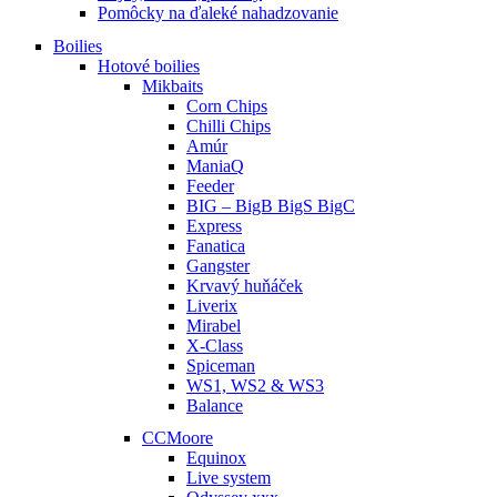
Pomôcky na ďaleké nahadzovanie
Boilies
Hotové boilies
Mikbaits
Corn Chips
Chilli Chips
Amúr
ManiaQ
Feeder
BIG – BigB BigS BigC
Express
Fanatica
Gangster
Krvavý huňáček
Liverix
Mirabel
X-Class
Spiceman
WS1, WS2 & WS3
Balance
CCMoore
Equinox
Live system