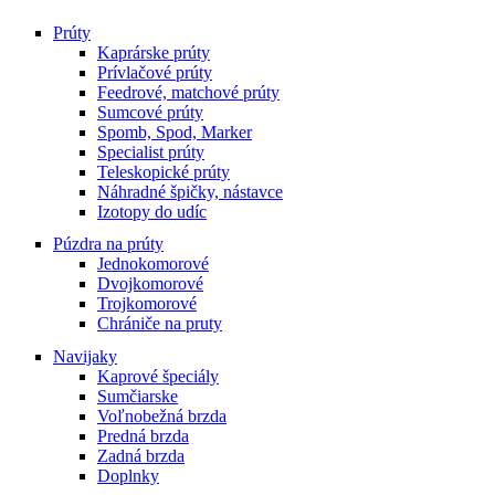
Prúty
Kaprárske prúty
Prívlačové prúty
Feedrové, matchové prúty
Sumcové prúty
Spomb, Spod, Marker
Specialist prúty
Teleskopické prúty
Náhradné špičky, nástavce
Izotopy do udíc
Púzdra na prúty
Jednokomorové
Dvojkomorové
Trojkomorové
Chrániče na pruty
Navijaky
Kaprové špeciály
Sumčiarske
Voľnobežná brzda
Predná brzda
Zadná brzda
Doplnky