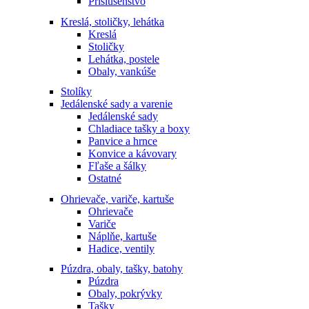
Príslušenstvo
Kreslá, stoličky, lehátka
Kreslá
Stoličky
Lehátka, postele
Obaly, vankúše
Stolíky
Jedálenské sady a varenie
Jedálenské sady
Chladiace tašky a boxy
Panvice a hrnce
Konvice a kávovary
Fľaše a šálky
Ostatné
Ohrievače, variče, kartuše
Ohrievače
Variče
Náplňe, kartuše
Hadice, ventily
Púzdra, obaly, tašky, batohy
Púzdra
Obaly, pokrývky
Tašky