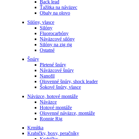
Back lead
Ťažítka na náväzec
Obaly na olovo
Silóny, vlasce
Silóny
Fluorocarbóny
Náväzcové silóny
Silóny na zig rig
Ostatné
Šnúry
Pletené šnúry
Náväzcové šnúry
Nanofil
Olovenné šnúry, shock leader
Šokové šnúry, vlasce
Náväzce, hotové montáže
Náväzce
Hotové montáže
Olovenné náväzce, montáže
Ronnie Rig
Krmítka
Krabičky, boxy, peračníky
Krabičky