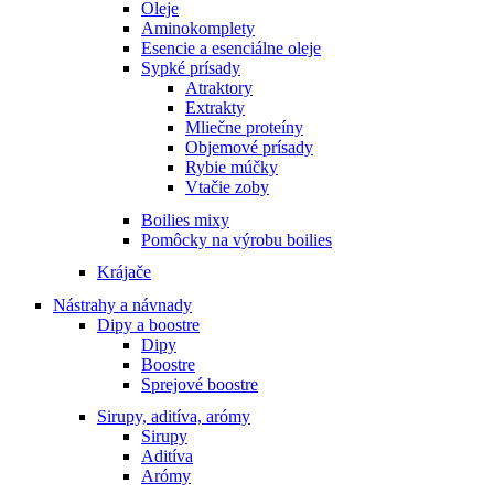
Oleje
Aminokomplety
Esencie a esenciálne oleje
Sypké prísady
Atraktory
Extrakty
Mliečne proteíny
Objemové prísady
Rybie múčky
Vtačie zoby
Boilies mixy
Pomôcky na výrobu boilies
Krájače
Nástrahy a návnady
Dipy a boostre
Dipy
Boostre
Sprejové boostre
Sirupy, aditíva, arómy
Sirupy
Aditíva
Arómy