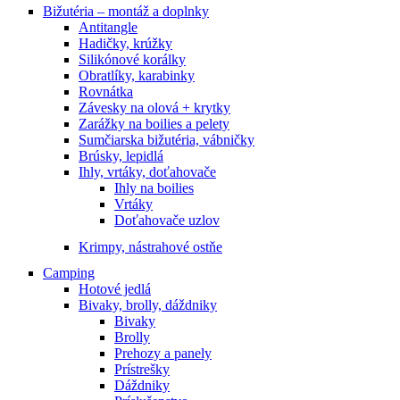
Bižutéria – montáž a doplnky
Antitangle
Hadičky, krúžky
Silikónové korálky
Obratlíky, karabinky
Rovnátka
Závesky na olová + krytky
Zarážky na boilies a pelety
Sumčiarska bižutéria, vábničky
Brúsky, lepidlá
Ihly, vrtáky, doťahovače
Ihly na boilies
Vrtáky
Doťahovače uzlov
Krimpy, nástrahové ostňe
Camping
Hotové jedlá
Bivaky, brolly, dáždniky
Bivaky
Brolly
Prehozy a panely
Prístrešky
Dáždniky