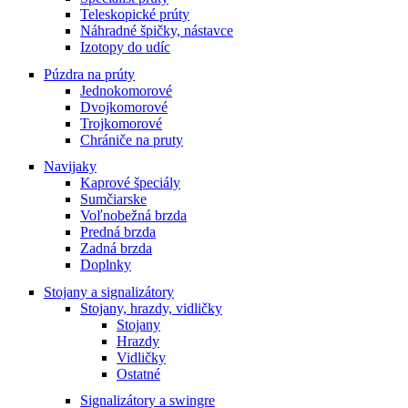
Teleskopické prúty
Náhradné špičky, nástavce
Izotopy do udíc
Púzdra na prúty
Jednokomorové
Dvojkomorové
Trojkomorové
Chrániče na pruty
Navijaky
Kaprové špeciály
Sumčiarske
Voľnobežná brzda
Predná brzda
Zadná brzda
Doplnky
Stojany a signalizátory
Stojany, hrazdy, vidličky
Stojany
Hrazdy
Vidličky
Ostatné
Signalizátory a swingre