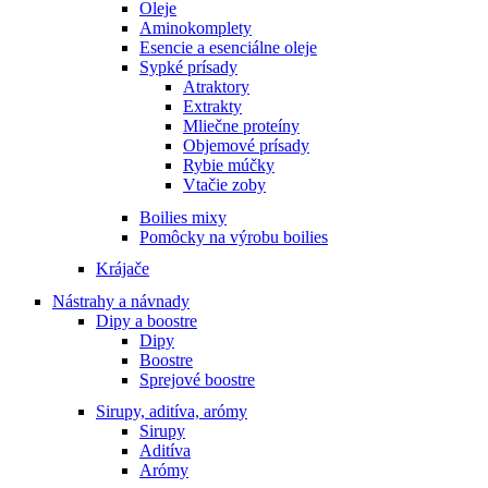
Oleje
Aminokomplety
Esencie a esenciálne oleje
Sypké prísady
Atraktory
Extrakty
Mliečne proteíny
Objemové prísady
Rybie múčky
Vtačie zoby
Boilies mixy
Pomôcky na výrobu boilies
Krájače
Nástrahy a návnady
Dipy a boostre
Dipy
Boostre
Sprejové boostre
Sirupy, aditíva, arómy
Sirupy
Aditíva
Arómy