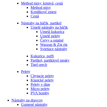
Method mixy, krmivá, cestá
Method mixy
Krmítkové zmesi
Cestá
Nástrahy na háčik, partikel
Umelé nástrahy na háčik
Umelá kukurica
Umelé pelety
Červy a ostatné
Wazzup & Zig rig
Svietiace nástrahy
Kukurica, puffi
Partikel, partiklové mraky
Tigrí orech
Pelety
Chytacie pelety
Klasické pelety
Pelety v dipe
Micro pelety
PVA bomby
Nástrahy na dravcov
Gumené nástrahy