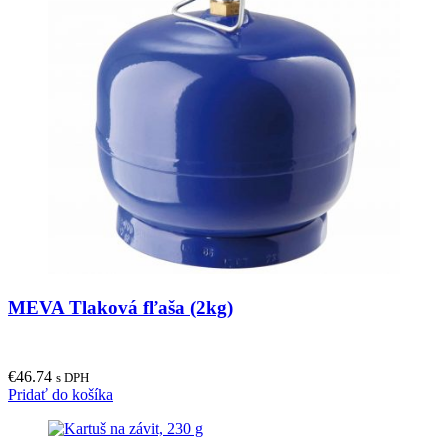
MEVA Tlaková fľaša (2kg)
€
46.74
s DPH
Pridať do košíka