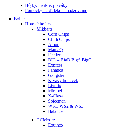
Bójky, markre, plaváky
Pomôcky na ďaleké nahadzovanie
Boilies
Hotové boilies
Mikbaits
Corn Chips
Chilli Chips
Amúr
ManiaQ
Feeder
BIG – BigB BigS BigC
Express
Fanatica
Gangster
Krvavý huňáček
Liverix
Mirabel
X-Class
Spiceman
WS1, WS2 & WS3
Balance
CCMoore
Equinox