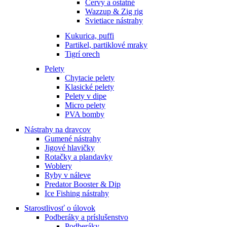
Červy a ostatné
Wazzup & Zig rig
Svietiace nástrahy
Kukurica, puffi
Partikel, partiklové mraky
Tigrí orech
Pelety
Chytacie pelety
Klasické pelety
Pelety v dipe
Micro pelety
PVA bomby
Nástrahy na dravcov
Gumené nástrahy
Jigové hlavičky
Rotačky a plandavky
Woblery
Ryby v náleve
Predator Booster & Dip
Ice Fishing nástrahy
Starostlivosť o úlovok
Podberáky a príslušenstvo
Podberáky