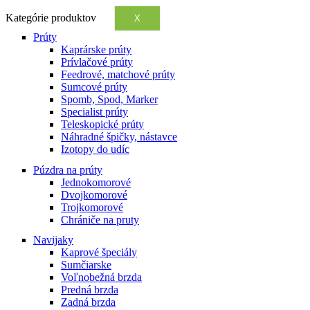
Kategórie produktov
X
Prúty
Kaprárske prúty
Prívlačové prúty
Feedrové, matchové prúty
Sumcové prúty
Spomb, Spod, Marker
Specialist prúty
Teleskopické prúty
Náhradné špičky, nástavce
Izotopy do udíc
Púzdra na prúty
Jednokomorové
Dvojkomorové
Trojkomorové
Chrániče na pruty
Navijaky
Kaprové špeciály
Sumčiarske
Voľnobežná brzda
Predná brzda
Zadná brzda