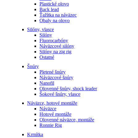
Plastické olovo
Back lead
Ťažítka na náväzec
Obaly na olovo
Silóny, vlasce
Silóny
Fluorocarbóny
Náväzcové silóny
Silóny na zig rig
Ostatné
Šnúry
Pletené šnúry
Náväzcové šnúry
Nanofil
Olovenné šnúry, shock leader
Šokové šnúry, vlasce
Náväzce, hotové montáže
Náväzce
Hotové montáže
Olovenné náväzce, montáže
Ronnie Rig
Krmítka