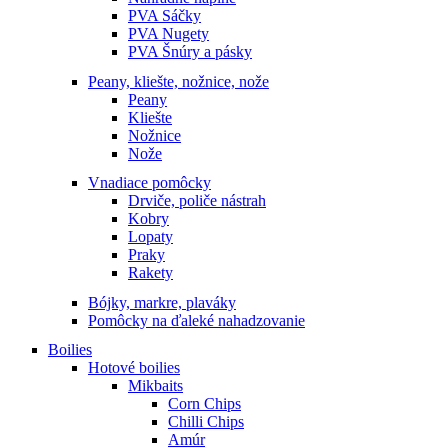
PVA Sáčky
PVA Nugety
PVA Šnúry a pásky
Peany, kliešte, nožnice, nože
Peany
Kliešte
Nožnice
Nože
Vnadiace pomôcky
Drviče, poliče nástrah
Kobry
Lopaty
Praky
Rakety
Bójky, markre, plaváky
Pomôcky na ďaleké nahadzovanie
Boilies
Hotové boilies
Mikbaits
Corn Chips
Chilli Chips
Amúr