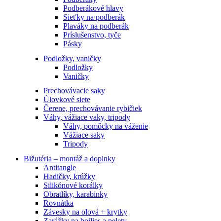
Podberákové hlavy
Sieťky na podberák
Plaváky na podberák
Príslušenstvo, tyče
Pásky
Podložky, vaničky
Podložky
Vaničky
Prechovávacie saky
Úlovkové siete
Čerene, prechovávanie rybičiek
Váhy, vážiace vaky, tripody
Váhy, pomôcky na váženie
Vážiace saky
Tripody
Bižutéria – montáž a doplnky
Antitangle
Hadičky, krúžky
Silikónové korálky
Obratlíky, karabinky
Rovnátka
Závesky na olová + krytky
Zarážky na boilies a pelety