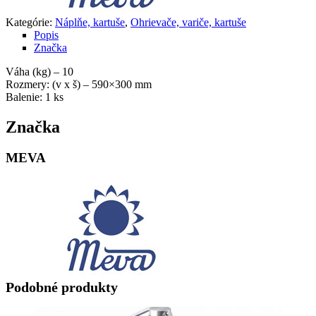
Kategórie:
Náplňe, kartuše
,
Ohrievače, variče, kartuše
Popis
Značka
Váha (kg) – 10
Rozmery: (v x š) – 590×300 mm
Balenie: 1 ks
Značka
MEVA
Podobné produkty