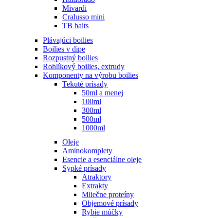
Mivardi
Cralusso mini
TB baits
Plávajúci boilies
Boilies v dipe
Rozpustný boilies
Rohlíkový boilies, extrudy
Komponenty na výrobu boilies
Tekuté prísady
50ml a menej
100ml
300ml
500ml
1000ml
Oleje
Aminokomplety
Esencie a esenciálne oleje
Sypké prísady
Atraktory
Extrakty
Mliečne proteíny
Objemové prísady
Rybie múčky