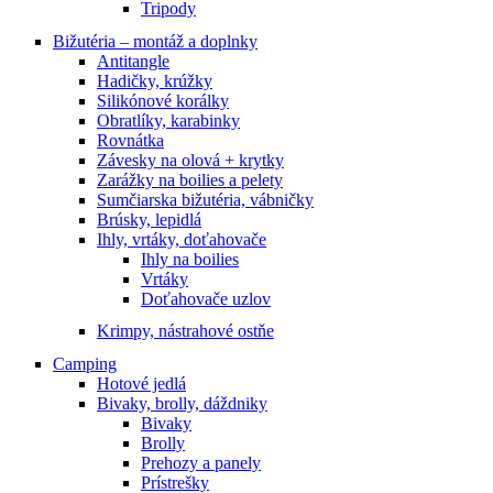
Tripody
Bižutéria – montáž a doplnky
Antitangle
Hadičky, krúžky
Silikónové korálky
Obratlíky, karabinky
Rovnátka
Závesky na olová + krytky
Zarážky na boilies a pelety
Sumčiarska bižutéria, vábničky
Brúsky, lepidlá
Ihly, vrtáky, doťahovače
Ihly na boilies
Vrtáky
Doťahovače uzlov
Krimpy, nástrahové ostňe
Camping
Hotové jedlá
Bivaky, brolly, dáždniky
Bivaky
Brolly
Prehozy a panely
Prístrešky