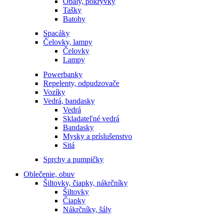
Obaly, pokrývky
Tašky
Batohy
Spacáky
Čelovky, lampy
Čelovky
Lampy
Powerbanky
Repelenty, odpudzovače
Vozíky
Vedrá, bandasky
Vedrá
Skladateľné vedrá
Bandasky
Mysky a príslušenstvo
Sitá
Sprchy a pumpičky
Oblečenie, obuv
Šiltovky, čiapky, nákrčníky
Šiltovky
Čiapky
Nákrčníky, šály