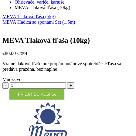
Ohrievače, variče, kartuše
MEVA Tlaková fľaša (10kg)
MEVA Tlaková fľaša (5kg)
MEVA Hadica so sponami Set (1,5m)
MEVA Tlaková fľaša (10kg)
€
80.00
s DPH
Vratné tlakové fľaše pre propán butánové spotrebiče. Fľaša sa
predáva prázdna, bez náplne!
Množstvo
Množstvo
PRIDAŤ DO KOŠÍKA