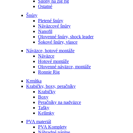
Silóny na zig rig
Ostatné
Šnúry
Pletené šnúry
Náväzcové šnúry
Nanofil
Olovenné šnúry, shock leader
Šokové šnúry, vlasce
Náväzce, hotové montáže
Náväzce
Hotové montáže
Olovenné náväzce, montáže
Ronnie Rig
Krmítka
Krabičky, boxy, peračníky
Krabičky
Boxy
Peračníky na nadväzce
Tašky
Kelímky
PVA materiál
PVA Komplety
Náhradné náplne