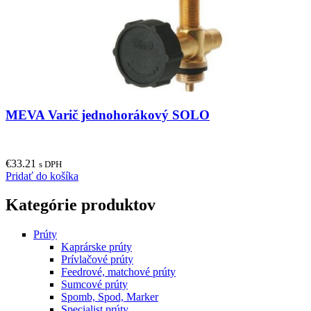
MEVA Varič jednohorákový SOLO
€
33.21
s DPH
Pridať do košíka
Kategórie produktov
Prúty
Kaprárske prúty
Prívlačové prúty
Feedrové, matchové prúty
Sumcové prúty
Spomb, Spod, Marker
Specialist prúty