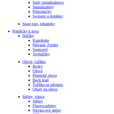
Sady signalizátorov
Signalizátory
Príposluchy
Swingre a doplnky
Snag ears, rohatinky
Pomôcky k lovu
Háčiky
Kaprárske
Plávaná, Feeder
Sumcové
Trojháčiky
Olová, ťažítka
Broky
Olová
Plastické olovo
Back lead
Ťažítka na náväzec
Obaly na olovo
Silóny, vlasce
Silóny
Fluorocarbóny
Náväzcové silóny