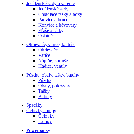
Jedálenské sady a varenie
Jedálenské sady
Chladiace tašky a boxy
Panvice a hrnce
Konvice a kávovary
Fľaše a šálky
Ostatné
Ohrievače, variče, kartuše
Ohrievače
Variče
Náplňe, kartuše
Hadice, ventily
Púzdra, obaly, tašky, batohy
Púzdra
Obaly, pokrývky
Tašky
Batohy
Spacáky
Čelovky, lampy
Čelovky
Lampy
Powerbanky