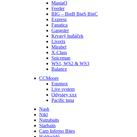
ManiaQ
Feeder
BIG – BigB BigS BigC
Express
Fanatica
Gangster
Krvavý huňáček
Liverix
Mirabel
X-Class
Spiceman
WS1, WS2 & WS3
Balance
CCMoore
Equinox
Live system
Odyssey xxx
Pacific tuna
Nash
Nikl
Nutrabaits
Starbaits
Carp Inferno Bites
Haldorádó