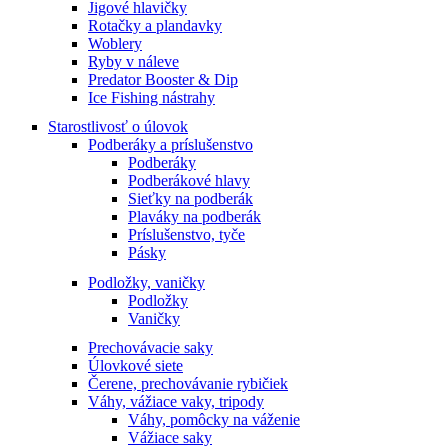
Jigové hlavičky
Rotačky a plandavky
Woblery
Ryby v náleve
Predator Booster & Dip
Ice Fishing nástrahy
Starostlivosť o úlovok
Podberáky a príslušenstvo
Podberáky
Podberákové hlavy
Sieťky na podberák
Plaváky na podberák
Príslušenstvo, tyče
Pásky
Podložky, vaničky
Podložky
Vaničky
Prechovávacie saky
Úlovkové siete
Čerene, prechovávanie rybičiek
Váhy, vážiace vaky, tripody
Váhy, pomôcky na váženie
Vážiace saky