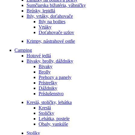
Sumčiarska bižutéria, vábničky
Brúsky, lepidlá
Ihly, vrtáky, doťahovače
Ihly na boilies
Vrtáky
Doťahovače uzlov
Krimpy, nástrahové ostňe
Camping
Hotové jedlá
Bivaky, brolly, dáždniky
Bivaky
Brolly
Prehozy a panely
Prístrešky
Dáždniky
Príslušenstvo
Kreslá, stoličky, lehátka
Kreslá
Stoličky
Lehátka, postele
Obaly, vankúše
Stolíky