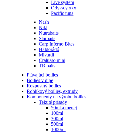
Live system
Odyssey xxx
Pacific tuna
Nash
Nikl
Nutrabaits
Starbaits
Carp Inferno Bites
Haldorádó
Mivardi
Cralusso mini
TB baits
Plávajúci boilies
Boilies v dipe
Rozpustný boilies
Rohlíkový boilies, extrudy
Komponenty na výrobu boilies
Tekuté prísady
50ml a menej
100ml
300ml
500ml
1000ml