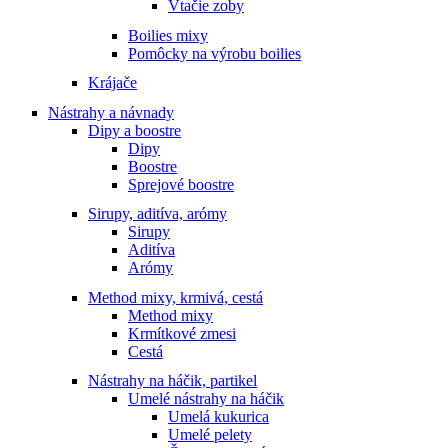
Vtačie zoby
Boilies mixy
Pomôcky na výrobu boilies
Krájače
Nástrahy a návnady
Dipy a boostre
Dipy
Boostre
Sprejové boostre
Sirupy, aditíva, arómy
Sirupy
Aditíva
Arómy
Method mixy, krmivá, cestá
Method mixy
Krmítkové zmesi
Cestá
Nástrahy na háčik, partikel
Umelé nástrahy na háčik
Umelá kukurica
Umelé pelety