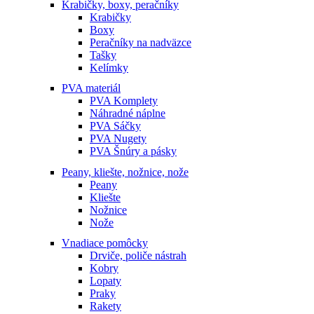
Krabičky, boxy, peračníky
Krabičky
Boxy
Peračníky na nadväzce
Tašky
Kelímky
PVA materiál
PVA Komplety
Náhradné náplne
PVA Sáčky
PVA Nugety
PVA Šnúry a pásky
Peany, kliešte, nožnice, nože
Peany
Kliešte
Nožnice
Nože
Vnadiace pomôcky
Drviče, poliče nástrah
Kobry
Lopaty
Praky
Rakety