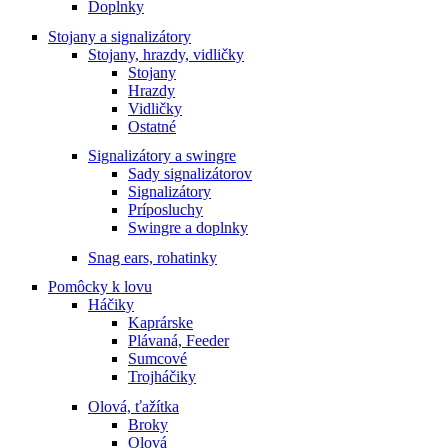
Doplnky
Stojany a signalizátory
Stojany, hrazdy, vidličky
Stojany
Hrazdy
Vidličky
Ostatné
Signalizátory a swingre
Sady signalizátorov
Signalizátory
Príposluchy
Swingre a doplnky
Snag ears, rohatinky
Pomôcky k lovu
Háčiky
Kaprárske
Plávaná, Feeder
Sumcové
Trojháčiky
Olová, ťažítka
Broky
Olová