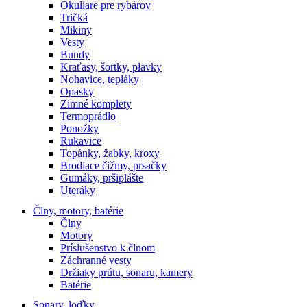
Okuliare pre rybárov
Tričká
Mikiny
Vesty
Bundy
Kraťasy, šortky, plavky
Nohavice, tepláky
Opasky
Zimné komplety
Termoprádlo
Ponožky
Rukavice
Topánky, žabky, kroxy
Brodiace čižmy, prsačky
Gumáky, pršiplášte
Uteráky
Člny, motory, batérie
Člny
Motory
Príslušenstvo k člnom
Záchranné vesty
Držiaky prútu, sonaru, kamery
Batérie
Sonary, loďky