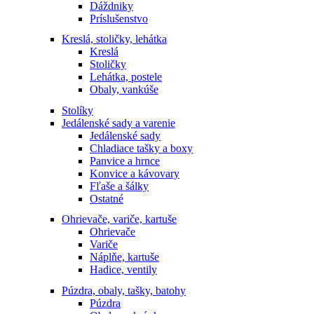
Dáždniky
Príslušenstvo
Kreslá, stoličky, lehátka
Kreslá
Stoličky
Lehátka, postele
Obaly, vankúše
Stolíky
Jedálenské sady a varenie
Jedálenské sady
Chladiace tašky a boxy
Panvice a hrnce
Konvice a kávovary
Fľaše a šálky
Ostatné
Ohrievače, variče, kartuše
Ohrievače
Variče
Náplňe, kartuše
Hadice, ventily
Púzdra, obaly, tašky, batohy
Púzdra