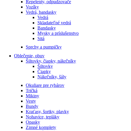
Repelenty, odpudzovače
Vozíky
Vedrá, bandasky
Vedrá
Skladateľné vedrá
Bandasky
Mysky a príslušenstvo
Sitá
Sprchy a pumpičky
Oblečenie, obuv
Šiltovky, čiapky, nákrčníky
Šiltovky
Čiapky
Nákrčníky, šály
Okuliare pre rybárov
Tričká
Mikiny
Vesty
Bundy
Kraťasy, šortky, plavky
Nohavice, tepláky
Opasky
Zimné komplety