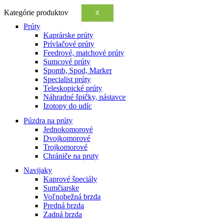
Kategórie produktov
X
Prúty
Kaprárske prúty
Prívlačové prúty
Feedrové, matchové prúty
Sumcové prúty
Spomb, Spod, Marker
Specialist prúty
Teleskopické prúty
Náhradné špičky, nástavce
Izotopy do udíc
Púzdra na prúty
Jednokomorové
Dvojkomorové
Trojkomorové
Chrániče na pruty
Navijaky
Kaprové špeciály
Sumčiarske
Voľnobežná brzda
Predná brzda
Zadná brzda