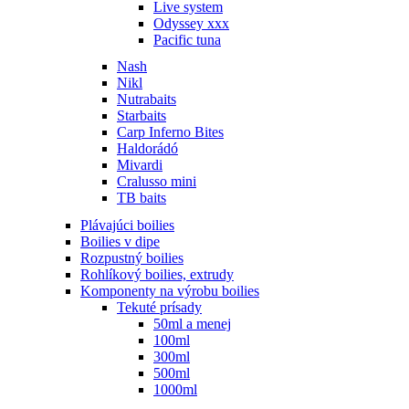
Live system
Odyssey xxx
Pacific tuna
Nash
Nikl
Nutrabaits
Starbaits
Carp Inferno Bites
Haldorádó
Mivardi
Cralusso mini
TB baits
Plávajúci boilies
Boilies v dipe
Rozpustný boilies
Rohlíkový boilies, extrudy
Komponenty na výrobu boilies
Tekuté prísady
50ml a menej
100ml
300ml
500ml
1000ml