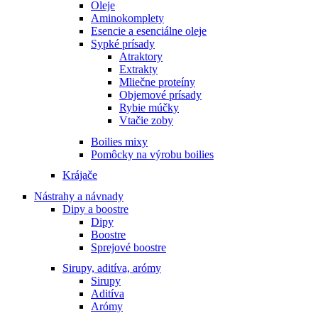
Oleje
Aminokomplety
Esencie a esenciálne oleje
Sypké prísady
Atraktory
Extrakty
Mliečne proteíny
Objemové prísady
Rybie múčky
Vtačie zoby
Boilies mixy
Pomôcky na výrobu boilies
Krájače
Nástrahy a návnady
Dipy a boostre
Dipy
Boostre
Sprejové boostre
Sirupy, aditíva, arómy
Sirupy
Aditíva
Arómy