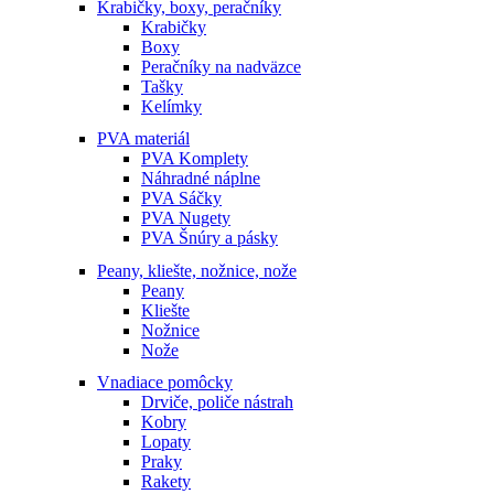
Krabičky, boxy, peračníky
Krabičky
Boxy
Peračníky na nadväzce
Tašky
Kelímky
PVA materiál
PVA Komplety
Náhradné náplne
PVA Sáčky
PVA Nugety
PVA Šnúry a pásky
Peany, kliešte, nožnice, nože
Peany
Kliešte
Nožnice
Nože
Vnadiace pomôcky
Drviče, poliče nástrah
Kobry
Lopaty
Praky
Rakety