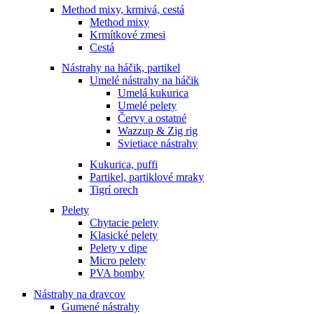
Method mixy, krmivá, cestá
Method mixy
Krmítkové zmesi
Cestá
Nástrahy na háčik, partikel
Umelé nástrahy na háčik
Umelá kukurica
Umelé pelety
Červy a ostatné
Wazzup & Zig rig
Svietiace nástrahy
Kukurica, puffi
Partikel, partiklové mraky
Tigrí orech
Pelety
Chytacie pelety
Klasické pelety
Pelety v dipe
Micro pelety
PVA bomby
Nástrahy na dravcov
Gumené nástrahy