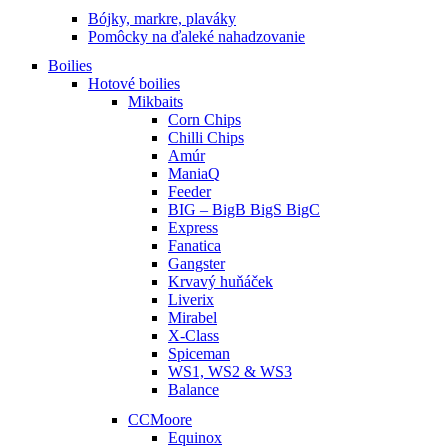
Bójky, markre, plaváky
Pomôcky na ďaleké nahadzovanie
Boilies
Hotové boilies
Mikbaits
Corn Chips
Chilli Chips
Amúr
ManiaQ
Feeder
BIG – BigB BigS BigC
Express
Fanatica
Gangster
Krvavý huňáček
Liverix
Mirabel
X-Class
Spiceman
WS1, WS2 & WS3
Balance
CCMoore
Equinox