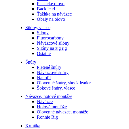
Plastické olovo
Back lead
Ťažítka na náväzec
Obaly na olovo
Silóny, vlasce
Silóny
Fluorocarbóny
Náväzcové silóny
Silóny na zig rig
Ostatné
Šnúry
Pletené šnúry
Náväzcové šnúry
Nanofil
Olovenné šnúry, shock leader
Šokové šnúry, vlasce
Náväzce, hotové montáže
Náväzce
Hotové montáže
Olovenné náväzce, montáže
Ronnie Rig
Krmítka