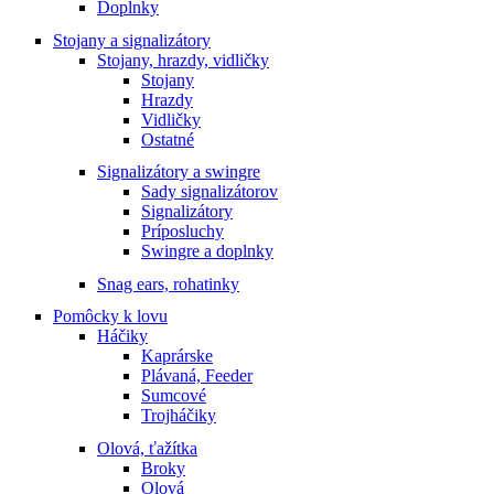
Doplnky
Stojany a signalizátory
Stojany, hrazdy, vidličky
Stojany
Hrazdy
Vidličky
Ostatné
Signalizátory a swingre
Sady signalizátorov
Signalizátory
Príposluchy
Swingre a doplnky
Snag ears, rohatinky
Pomôcky k lovu
Háčiky
Kaprárske
Plávaná, Feeder
Sumcové
Trojháčiky
Olová, ťažítka
Broky
Olová