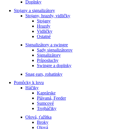
Doplnky
Stojany a signalizátory
Stojany, hrazdy, vidličky
Stojany
Hrazdy
Vidličky
Ostatné
Signalizátory a swingre
Sady signalizátorov
Signalizátory
Príposluchy
Swingre a doplnky
Snag ears, rohatinky
Pomôcky k lovu
Háčiky
Kaprárske
Plávaná, Feeder
Sumcové
Trojháčiky
Olová, ťažítka
Broky
Olová