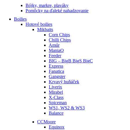
Bójky, markre, plaváky
Pomôcky na ďaleké nahadzovanie
Boilies
Hotové boilies
Mikbaits
Corn Chips
Chilli Chips
Amúr
ManiaQ
Feeder
BIG – BigB BigS BigC
Express
Fanatica
Gangster
Krvavý huňáček
Liverix
Mirabel
X-Class
Spiceman
WS1, WS2 & WS3
Balance
CCMoore
Equinox