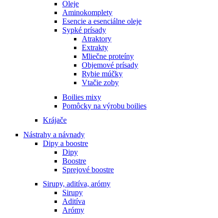
Oleje
Aminokomplety
Esencie a esenciálne oleje
Sypké prísady
Atraktory
Extrakty
Mliečne proteíny
Objemové prísady
Rybie múčky
Vtačie zoby
Boilies mixy
Pomôcky na výrobu boilies
Krájače
Nástrahy a návnady
Dipy a boostre
Dipy
Boostre
Sprejové boostre
Sirupy, aditíva, arómy
Sirupy
Aditíva
Arómy