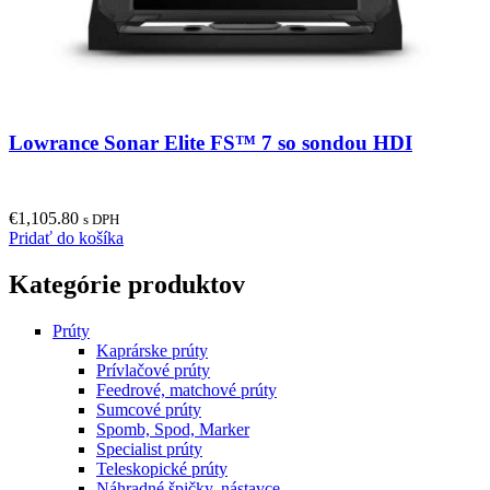
Lowrance Sonar Elite FS™ 7 so sondou HDI
€
1,105.80
s DPH
Pridať do košíka
Kategórie produktov
Prúty
Kaprárske prúty
Prívlačové prúty
Feedrové, matchové prúty
Sumcové prúty
Spomb, Spod, Marker
Specialist prúty
Teleskopické prúty
Náhradné špičky, nástavce