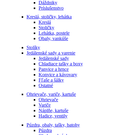
Dáždniky
Príslušenstvo
Kreslá, stoličky, lehátka
Kreslá
Stoličky
Lehátka, postele
Obaly, vankúše
Stolíky
Jedálenské sady a varenie
Jedálenské sady
Chladiace tašky a boxy
Panvice a hrnce
Konvice a kávovary
Fľaše a šálky
Ostatné
Ohrievače, variče, kartuše
Ohrievače
Variče
Náplňe, kartuše
Hadice, ventily
Púzdra, obaly, tašky, batohy
Púzdra