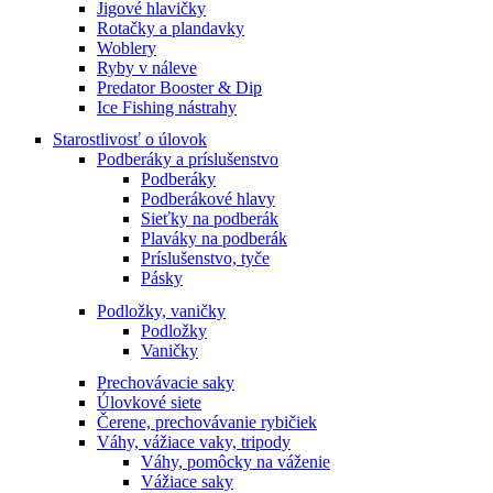
Jigové hlavičky
Rotačky a plandavky
Woblery
Ryby v náleve
Predator Booster & Dip
Ice Fishing nástrahy
Starostlivosť o úlovok
Podberáky a príslušenstvo
Podberáky
Podberákové hlavy
Sieťky na podberák
Plaváky na podberák
Príslušenstvo, tyče
Pásky
Podložky, vaničky
Podložky
Vaničky
Prechovávacie saky
Úlovkové siete
Čerene, prechovávanie rybičiek
Váhy, vážiace vaky, tripody
Váhy, pomôcky na váženie
Vážiace saky