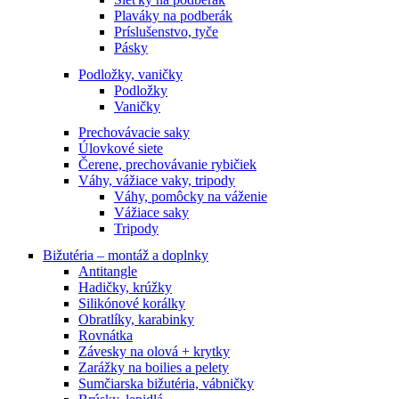
Plaváky na podberák
Príslušenstvo, tyče
Pásky
Podložky, vaničky
Podložky
Vaničky
Prechovávacie saky
Úlovkové siete
Čerene, prechovávanie rybičiek
Váhy, vážiace vaky, tripody
Váhy, pomôcky na váženie
Vážiace saky
Tripody
Bižutéria – montáž a doplnky
Antitangle
Hadičky, krúžky
Silikónové korálky
Obratlíky, karabinky
Rovnátka
Závesky na olová + krytky
Zarážky na boilies a pelety
Sumčiarska bižutéria, vábničky