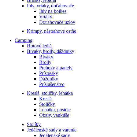
Brúsky, lepidlá
Ihly, vrtáky, doťahovače
Ihly na boilies
Vrtáky
Doťahovače uzlov
Krimpy, nástrahové ostňe
Camping
Hotové jedlá
Bivaky, brolly, dáždniky
Bivaky
Brolly
Prehozy a panely
Prístrešky
Dáždniky
Príslušenstvo
Kreslá, stoličky, lehátka
Kreslá
Stoličky
Lehátka, postele
Obaly, vankúše
Stolíky
Jedálenské sady a varenie
Jedálenské sady