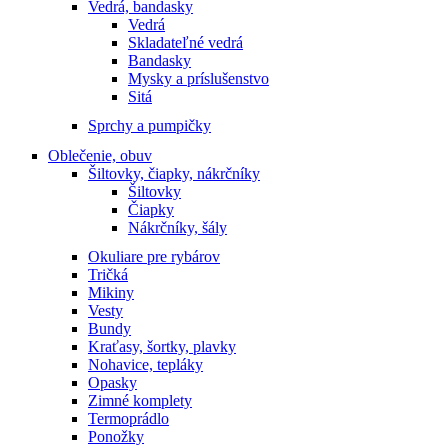
Vedrá, bandasky
Vedrá
Skladateľné vedrá
Bandasky
Mysky a príslušenstvo
Sitá
Sprchy a pumpičky
Oblečenie, obuv
Šiltovky, čiapky, nákrčníky
Šiltovky
Čiapky
Nákrčníky, šály
Okuliare pre rybárov
Tričká
Mikiny
Vesty
Bundy
Kraťasy, šortky, plavky
Nohavice, tepláky
Opasky
Zimné komplety
Termoprádlo
Ponožky