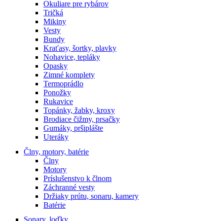
Okuliare pre rybárov
Tričká
Mikiny
Vesty
Bundy
Kraťasy, šortky, plavky
Nohavice, tepláky
Opasky
Zimné komplety
Termoprádlo
Ponožky
Rukavice
Topánky, žabky, kroxy
Brodiace čižmy, prsačky
Gumáky, pršiplášte
Uteráky
Člny, motory, batérie
Člny
Motory
Príslušenstvo k člnom
Záchranné vesty
Držiaky prútu, sonaru, kamery
Batérie
Sonary, loďky