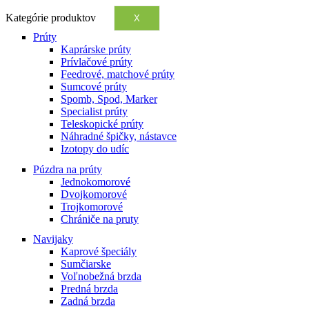
Kategórie produktov
X
Prúty
Kaprárske prúty
Prívlačové prúty
Feedrové, matchové prúty
Sumcové prúty
Spomb, Spod, Marker
Specialist prúty
Teleskopické prúty
Náhradné špičky, nástavce
Izotopy do udíc
Púzdra na prúty
Jednokomorové
Dvojkomorové
Trojkomorové
Chrániče na pruty
Navijaky
Kaprové špeciály
Sumčiarske
Voľnobežná brzda
Predná brzda
Zadná brzda