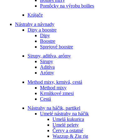
Boilies mixy
Pomôcky na výrobu boilies
Krájače
Nástrahy a návnady
Dipy a boostre
Dipy
Boostre
Sprejové boostre
Sirupy, aditíva, arómy
Sirupy
Aditíva
Arómy
Method mixy, krmivá, cestá
Method mixy
Krmítkové zmesi
Cestá
Nástrahy na háčik, partikel
Umelé nástrahy na háčik
Umelá kukurica
Umelé pelety
Červy a ostatné
Wazzup & Zig rig