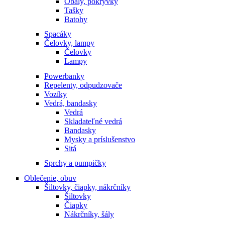
Obaly, pokrývky
Tašky
Batohy
Spacáky
Čelovky, lampy
Čelovky
Lampy
Powerbanky
Repelenty, odpudzovače
Vozíky
Vedrá, bandasky
Vedrá
Skladateľné vedrá
Bandasky
Mysky a príslušenstvo
Sitá
Sprchy a pumpičky
Oblečenie, obuv
Šiltovky, čiapky, nákrčníky
Šiltovky
Čiapky
Nákrčníky, šály