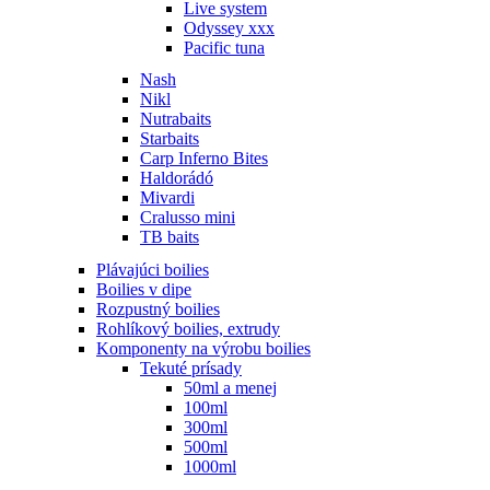
Live system
Odyssey xxx
Pacific tuna
Nash
Nikl
Nutrabaits
Starbaits
Carp Inferno Bites
Haldorádó
Mivardi
Cralusso mini
TB baits
Plávajúci boilies
Boilies v dipe
Rozpustný boilies
Rohlíkový boilies, extrudy
Komponenty na výrobu boilies
Tekuté prísady
50ml a menej
100ml
300ml
500ml
1000ml