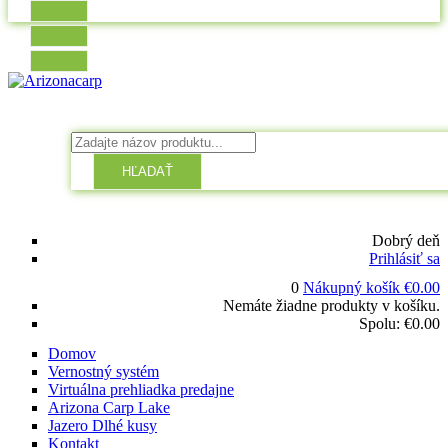
HĽADAŤ
Dobrý deň
Prihlásiť sa
0
Nákupný košík
€
0.00
Nemáte žiadne produkty v košíku.
Spolu:
€
0.00
Domov
Vernostný systém
Virtuálna prehliadka predajne
Arizona Carp Lake
Jazero Dlhé kusy
Kontakt