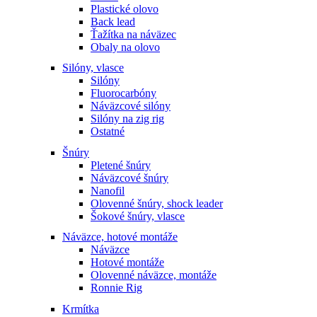
Plastické olovo
Back lead
Ťažítka na náväzec
Obaly na olovo
Silóny, vlasce
Silóny
Fluorocarbóny
Náväzcové silóny
Silóny na zig rig
Ostatné
Šnúry
Pletené šnúry
Náväzcové šnúry
Nanofil
Olovenné šnúry, shock leader
Šokové šnúry, vlasce
Náväzce, hotové montáže
Náväzce
Hotové montáže
Olovenné náväzce, montáže
Ronnie Rig
Krmítka