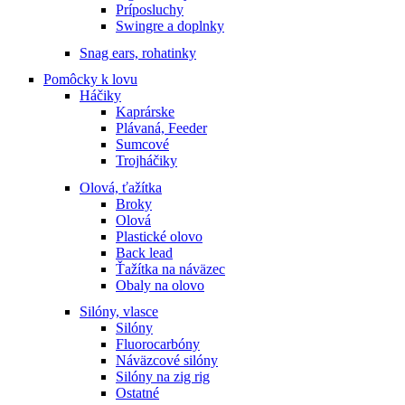
Príposluchy
Swingre a doplnky
Snag ears, rohatinky
Pomôcky k lovu
Háčiky
Kaprárske
Plávaná, Feeder
Sumcové
Trojháčiky
Olová, ťažítka
Broky
Olová
Plastické olovo
Back lead
Ťažítka na náväzec
Obaly na olovo
Silóny, vlasce
Silóny
Fluorocarbóny
Náväzcové silóny
Silóny na zig rig
Ostatné