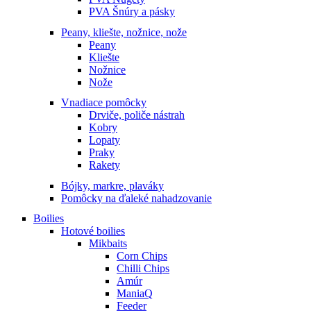
PVA Šnúry a pásky
Peany, kliešte, nožnice, nože
Peany
Kliešte
Nožnice
Nože
Vnadiace pomôcky
Drviče, poliče nástrah
Kobry
Lopaty
Praky
Rakety
Bójky, markre, plaváky
Pomôcky na ďaleké nahadzovanie
Boilies
Hotové boilies
Mikbaits
Corn Chips
Chilli Chips
Amúr
ManiaQ
Feeder