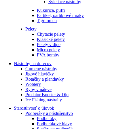
Svietiace nástrahy
Kukurica, puffi
Partikel, partiklové mraky
Tigrí orech
Pelety
Chytacie pelety
Klasické pelety
Pelety v dipe
Micro pelety
PVA bomby
Nástrahy na dravcov
Gumené nástrahy
Jigové hlavičky
Rotačky a plandavky
Woblery
Ryby v náleve
Predator Booster & Dip
Ice Fishing nástrahy
Starostlivosť o úlovok
Podberáky a príslušenstvo
Podberáky
Podberákové hlavy
Sieťky na podberák