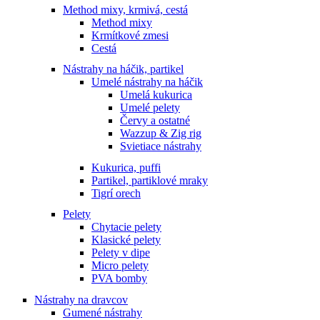
Method mixy, krmivá, cestá
Method mixy
Krmítkové zmesi
Cestá
Nástrahy na háčik, partikel
Umelé nástrahy na háčik
Umelá kukurica
Umelé pelety
Červy a ostatné
Wazzup & Zig rig
Svietiace nástrahy
Kukurica, puffi
Partikel, partiklové mraky
Tigrí orech
Pelety
Chytacie pelety
Klasické pelety
Pelety v dipe
Micro pelety
PVA bomby
Nástrahy na dravcov
Gumené nástrahy