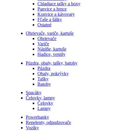
Chladiace tašky a boxy
Panvice a hrnce
Konvice a kávovary
Fľaše a šálky
Ostatné
Ohrievače, variče, kartuše
Ohrievače
Variče
Náplňe, kartuše
Hadice, ventily
Púzdra, obaly, tašky, batohy
Púzdra
Obaly, pokrývky
Tašky
Batohy
Spacáky
Čelovky, lampy
Čelovky
Lampy
Powerbanky
Repelenty, odpudzovače
Vozíky