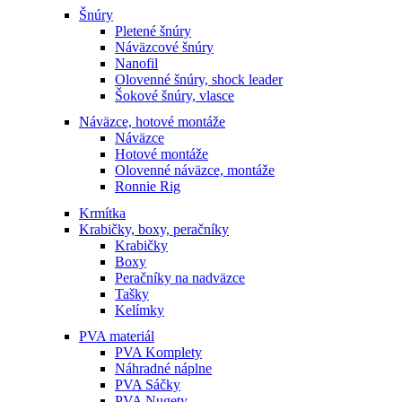
Šnúry
Pletené šnúry
Náväzcové šnúry
Nanofil
Olovenné šnúry, shock leader
Šokové šnúry, vlasce
Náväzce, hotové montáže
Náväzce
Hotové montáže
Olovenné náväzce, montáže
Ronnie Rig
Krmítka
Krabičky, boxy, peračníky
Krabičky
Boxy
Peračníky na nadväzce
Tašky
Kelímky
PVA materiál
PVA Komplety
Náhradné náplne
PVA Sáčky
PVA Nugety