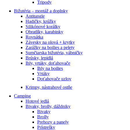
Tripody
Bižutéria – montáž a doplnky
Antitangle
Hadičky, krúžky
Silikónové korálky
Obratlíky, karabinky
Rovnátka
Závesky na olová + krytky
Zarážky na boilies a pelety
Sumčiarska bižutéria, vábničky
Brúsky, lepidlá
Ihly, vrtáky, doťahovače
Ihly na boilies
Vrtáky
Doťahovače uzlov
Krimpy, nástrahové ostňe
Camping
Hotové jedlá
Bivaky, brolly, dáždniky
Bivaky
Brolly
Prehozy a panely
Prístrešky