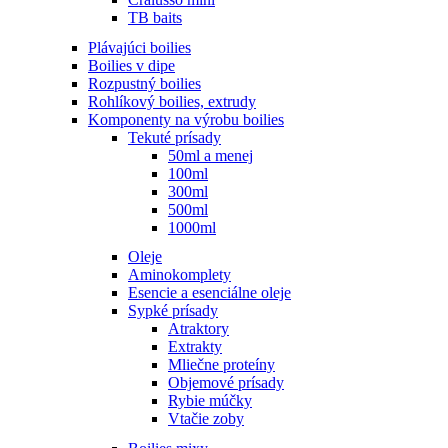
TB baits
Plávajúci boilies
Boilies v dipe
Rozpustný boilies
Rohlíkový boilies, extrudy
Komponenty na výrobu boilies
Tekuté prísady
50ml a menej
100ml
300ml
500ml
1000ml
Oleje
Aminokomplety
Esencie a esenciálne oleje
Sypké prísady
Atraktory
Extrakty
Mliečne proteíny
Objemové prísady
Rybie múčky
Vtačie zoby