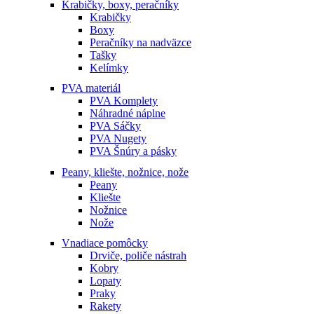
Krabičky, boxy, peračníky
Krabičky
Boxy
Peračníky na nadväzce
Tašky
Kelímky
PVA materiál
PVA Komplety
Náhradné náplne
PVA Sáčky
PVA Nugety
PVA Šnúry a pásky
Peany, kliešte, nožnice, nože
Peany
Kliešte
Nožnice
Nože
Vnadiace pomôcky
Drviče, poliče nástrah
Kobry
Lopaty
Praky
Rakety