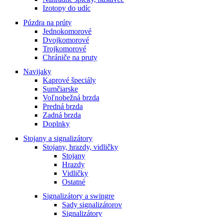
Izotopy do udíc
Púzdra na prúty
Jednokomorové
Dvojkomorové
Trojkomorové
Chrániče na pruty
Navijaky
Kaprové špeciály
Sumčiarske
Voľnobežná brzda
Predná brzda
Zadná brzda
Doplnky
Stojany a signalizátory
Stojany, hrazdy, vidličky
Stojany
Hrazdy
Vidličky
Ostatné
Signalizátory a swingre
Sady signalizátorov
Signalizátory