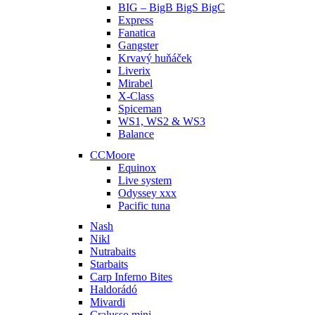
BIG – BigB BigS BigC
Express
Fanatica
Gangster
Krvavý huňáček
Liverix
Mirabel
X-Class
Spiceman
WS1, WS2 & WS3
Balance
CCMoore
Equinox
Live system
Odyssey xxx
Pacific tuna
Nash
Nikl
Nutrabaits
Starbaits
Carp Inferno Bites
Haldorádó
Mivardi
Cralusso mini