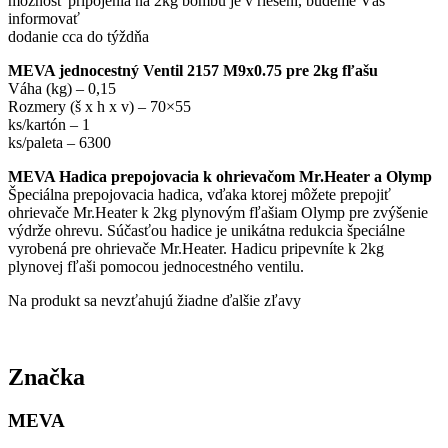
možnosť pripojenia na 2kg bombu je v riešení, budeme Vás
informovať
dodanie cca do týždňa
MEVA jednocestný Ventil 2157 M9x0.75 pre 2kg fľašu
Váha (kg) – 0,15
Rozmery (š x h x v) – 70×55
ks/kartón – 1
ks/paleta – 6300
MEVA Hadica prepojovacia k ohrievačom Mr.Heater a Olymp
Špeciálna prepojovacia hadica, vďaka ktorej môžete prepojiť
ohrievače Mr.Heater k 2kg plynovým fľašiam Olymp pre zvýšenie
výdrže ohrevu. Súčasťou hadice je unikátna redukcia špeciálne
vyrobená pre ohrievače Mr.Heater. Hadicu pripevníte k 2kg
plynovej fľaši pomocou jednocestného ventilu.
Na produkt sa nevzťahujú žiadne ďalšie zľavy
Značka
MEVA