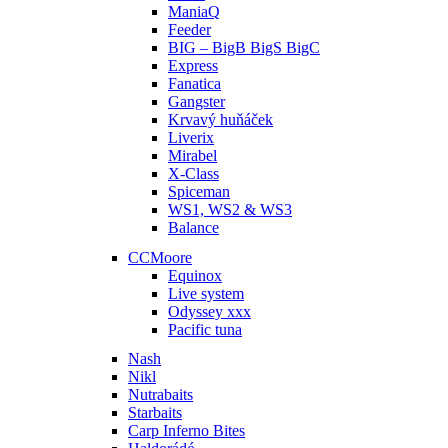
ManiaQ
Feeder
BIG – BigB BigS BigC
Express
Fanatica
Gangster
Krvavý huňáček
Liverix
Mirabel
X-Class
Spiceman
WS1, WS2 & WS3
Balance
CCMoore
Equinox
Live system
Odyssey xxx
Pacific tuna
Nash
Nikl
Nutrabaits
Starbaits
Carp Inferno Bites