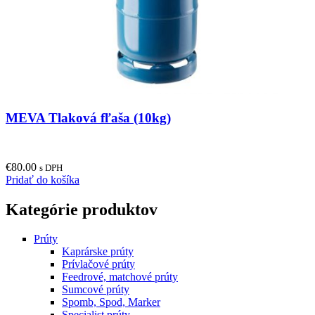
MEVA Tlaková fľaša (10kg)
€
80.00
s DPH
Pridať do košíka
Kategórie produktov
Prúty
Kaprárske prúty
Prívlačové prúty
Feedrové, matchové prúty
Sumcové prúty
Spomb, Spod, Marker
Specialist prúty