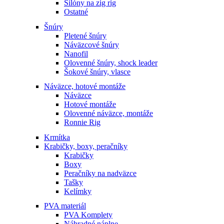
Silóny na zig rig
Ostatné
Šnúry
Pletené šnúry
Náväzcové šnúry
Nanofil
Olovenné šnúry, shock leader
Šokové šnúry, vlasce
Náväzce, hotové montáže
Náväzce
Hotové montáže
Olovenné náväzce, montáže
Ronnie Rig
Krmítka
Krabičky, boxy, peračníky
Krabičky
Boxy
Peračníky na nadväzce
Tašky
Kelímky
PVA materiál
PVA Komplety
Náhradné náplne