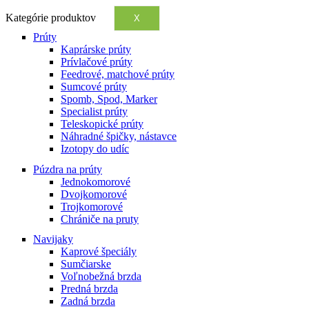
Kategórie produktov
X
Prúty
Kaprárske prúty
Prívlačové prúty
Feedrové, matchové prúty
Sumcové prúty
Spomb, Spod, Marker
Specialist prúty
Teleskopické prúty
Náhradné špičky, nástavce
Izotopy do udíc
Púzdra na prúty
Jednokomorové
Dvojkomorové
Trojkomorové
Chrániče na pruty
Navijaky
Kaprové špeciály
Sumčiarske
Voľnobežná brzda
Predná brzda
Zadná brzda