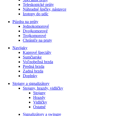
Teleskopické prúty
Náhradné špičky, nástavce
Izotopy do udíc
Púzdra na prúty
Jednokomorové
Dvojkomorové
Trojkomorové
Chrániče na pruty
Navijaky
Kaprové špeciály
Sumčiarske
Voľnobežná brzda
Predná brzda
Zadná brzda
Doplnky
Stojany a signalizátory
Stojany, hrazdy, vidličky
Stojany
Hrazdy
Vidličky
Ostatné
Signalizátory a swingre