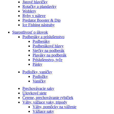
Jigové hlavičky
Rotačky a plandavky
Woblery
Ryby v náleve
Predator Booster & Dip
Ice Fishing nástrahy
Starostlivosť o úlovok
Podberáky a príslušenstvo
Podberáky
Podberákové hlavy
Sieťky na podberák
Plaváky na podberák
Príslušenstvo, tyče
Pásky
Podložky, vaničky
Podložky
Vaničky
Prechovávacie saky
Úlovkové siete
Čerene, prechovávanie rybičiek
Váhy, vážiace vaky, tripody
Váhy, pomôcky na váženie
Vážiace saky