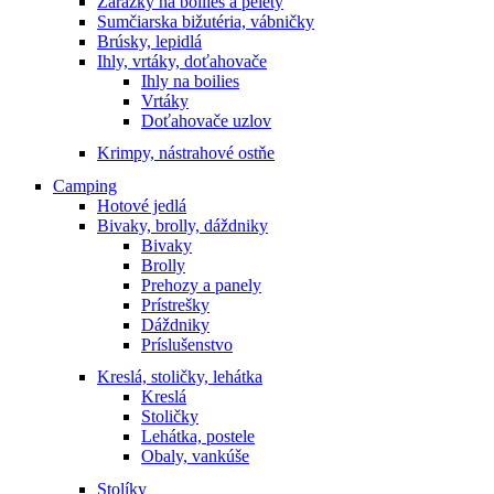
Zarážky na boilies a pelety
Sumčiarska bižutéria, vábničky
Brúsky, lepidlá
Ihly, vrtáky, doťahovače
Ihly na boilies
Vrtáky
Doťahovače uzlov
Krimpy, nástrahové ostňe
Camping
Hotové jedlá
Bivaky, brolly, dáždniky
Bivaky
Brolly
Prehozy a panely
Prístrešky
Dáždniky
Príslušenstvo
Kreslá, stoličky, lehátka
Kreslá
Stoličky
Lehátka, postele
Obaly, vankúše
Stolíky