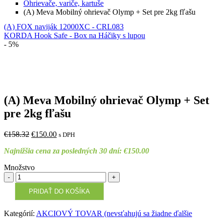
Ohrievače, variče, kartuše
(A) Meva Mobilný ohrievač Olymp + Set pre 2kg fľašu
(A) FOX naviják 12000XC - CRL083
KORDA Hook Safe - Box na Háčiky s lupou
- 5%
(A) Meva Mobilný ohrievač Olymp + Set
pre 2kg fľašu
Original
Current
€
158.32
€
150.00
s DPH
price
price
Najnižšia cena za posledných 30 dní:
€
150.00
was:
is:
€158.32.
€150.00.
Množstvo
Množstvo
PRIDAŤ DO KOŠÍKA
Kategórií:
AKCIOVÝ TOVAR (nevsťahujú sa žiadne ďalšie