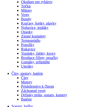
Okuliare pre rybárov
Tričká
Mikiny
Vesty
Bundy
Kraťasy, šortky, plavky
Nohavice, tepláky
Opasky
Zimné komplety
Termoprádlo
Ponožky
Rukavice
Topánky, žabky, kroxy
Brodiace čižmy, prsačky
Gumáky, pršiplášte
Uteráky
Člny, motory, batérie
Člny
Motory
Príslušenstvo k člnom
Záchranné vesty
Držiaky prútu, sonaru, kamery
Batérie
Sonary, loďky