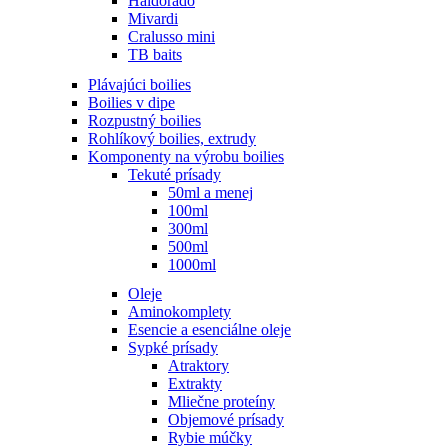
Haldorádó
Mivardi
Cralusso mini
TB baits
Plávajúci boilies
Boilies v dipe
Rozpustný boilies
Rohlíkový boilies, extrudy
Komponenty na výrobu boilies
Tekuté prísady
50ml a menej
100ml
300ml
500ml
1000ml
Oleje
Aminokomplety
Esencie a esenciálne oleje
Sypké prísady
Atraktory
Extrakty
Mliečne proteíny
Objemové prísady
Rybie múčky