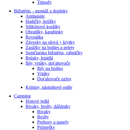
Tripody
Bižutéria – montáž a doplnky
Antitangle
Hadičky, krúžky
Silikónové korálky
Obratlíky, karabinky
Rovnátka
Závesky na olová + krytky
Zarážky na boilies a pelety
Sumčiarska bižutéria, vábničky
Brúsky, lepidlá
Ihly, vrtáky, doťahovače
Ihly na boilies
Vrtáky
Doťahovače uzlov
Krimpy, nástrahové ostňe
Camping
Hotové jedlá
Bivaky, brolly, dáždniky
Bivaky
Brolly
Prehozy a panely
Prístrešky