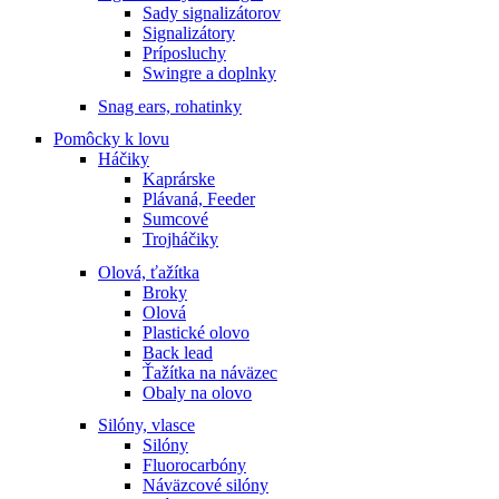
Sady signalizátorov
Signalizátory
Príposluchy
Swingre a doplnky
Snag ears, rohatinky
Pomôcky k lovu
Háčiky
Kaprárske
Plávaná, Feeder
Sumcové
Trojháčiky
Olová, ťažítka
Broky
Olová
Plastické olovo
Back lead
Ťažítka na náväzec
Obaly na olovo
Silóny, vlasce
Silóny
Fluorocarbóny
Náväzcové silóny