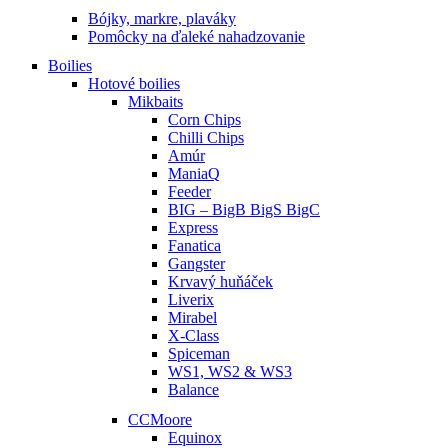
Bójky, markre, plaváky
Pomôcky na ďaleké nahadzovanie
Boilies
Hotové boilies
Mikbaits
Corn Chips
Chilli Chips
Amúr
ManiaQ
Feeder
BIG – BigB BigS BigC
Express
Fanatica
Gangster
Krvavý huňáček
Liverix
Mirabel
X-Class
Spiceman
WS1, WS2 & WS3
Balance
CCMoore
Equinox