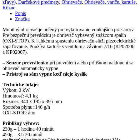
zľavy)
,
Darčekové predmety
,
Ohrievače
,
Ohrievače, variče, kartuše
,
Rôzne
Popis
Značka
Mobilný ohrievač je určený pre vykurovanie vonkajších priestorov.
Pre bezpečnú prevádzku je ohrievač vybavený strážcom spalín
(OXI-STOP). K ľahkému spusteniu ohrievaču slúži piezoelektrické
zapaľovanie. Používa kartuše s ventilom a závitom 7/16 (KP02006
a KP02007).
– Senzor prevrátenia:
pri prevrátení alebo prílišnom naklonení sa
ohrievač automaticky vypne
– Prístroj sa sám vypne keď nieje kyslík
Technické údaje:
Výkon: 2 kW
Hmotnosť: 4,1 kg
Rozmer: 340 x 195 x 395 mm
Spotreba plynu: 140 g/h
OXI-STOP: áno
Približný výhrev:
230g – 1 hodina 40 minút
450g – 3 h 20 minút