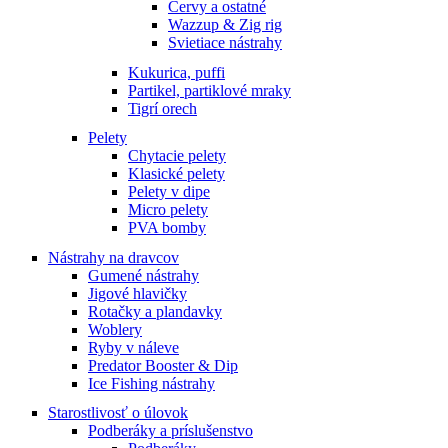
Červy a ostatné
Wazzup & Zig rig
Svietiace nástrahy
Kukurica, puffi
Partikel, partiklové mraky
Tigrí orech
Pelety
Chytacie pelety
Klasické pelety
Pelety v dipe
Micro pelety
PVA bomby
Nástrahy na dravcov
Gumené nástrahy
Jigové hlavičky
Rotačky a plandavky
Woblery
Ryby v náleve
Predator Booster & Dip
Ice Fishing nástrahy
Starostlivosť o úlovok
Podberáky a príslušenstvo