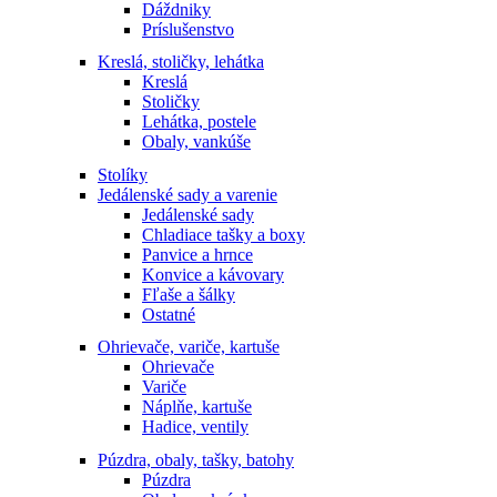
Dáždniky
Príslušenstvo
Kreslá, stoličky, lehátka
Kreslá
Stoličky
Lehátka, postele
Obaly, vankúše
Stolíky
Jedálenské sady a varenie
Jedálenské sady
Chladiace tašky a boxy
Panvice a hrnce
Konvice a kávovary
Fľaše a šálky
Ostatné
Ohrievače, variče, kartuše
Ohrievače
Variče
Náplňe, kartuše
Hadice, ventily
Púzdra, obaly, tašky, batohy
Púzdra