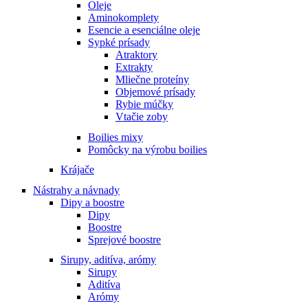
Oleje
Aminokomplety
Esencie a esenciálne oleje
Sypké prísady
Atraktory
Extrakty
Mliečne proteíny
Objemové prísady
Rybie múčky
Vtačie zoby
Boilies mixy
Pomôcky na výrobu boilies
Krájače
Nástrahy a návnady
Dipy a boostre
Dipy
Boostre
Sprejové boostre
Sirupy, aditíva, arómy
Sirupy
Aditíva
Arómy