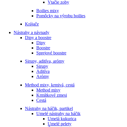
Vtačie zoby
Boilies mixy
Pomôcky na výrobu boilies
Krájače
Nástrahy a návnady
Dipy a boostre
Dipy
Boostre
Sprejové boostre
Sirupy, aditíva, arómy
Sirupy
Aditíva
Arómy
Method mixy, krmivá, cestá
Method mixy
Krmítkové zmesi
Cestá
Nástrahy na háčik, partikel
Umelé nástrahy na háčik
Umelá kukurica
Umelé pelety