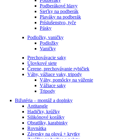
Podberáky
Podberákové hlavy
Sieťky na podberák
Plaváky na podberák
Príslušenstvo, tyče
Pásky
Podložky, vaničky
Podložky
Vaničky
Prechovávacie saky
Úlovkové siete
Čerene, prechovávanie rybičiek
Váhy, vážiace vaky, tripody
Váhy, pomôcky na váženie
Vážiace saky
Tripody
Bižutéria – montáž a doplnky
Antitangle
Hadičky, krúžky
Silikónové korálky
Obratlíky, karabinky
Rovnátka
Závesky na olová + krytky