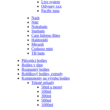
Live system
Odyssey xxx
Pacific tuna
Nash
Nikl
Nutrabaits
Starbaits
Carp Inferno Bites
Haldorádó
Mivardi
Cralusso mini
TB baits
Plávajúci boilies
Boilies v dipe
Rozpustný boilies
Rohlíkový boilies, extrudy
Komponenty na výrobu boilies
Tekuté prísady
50ml a menej
100ml
300ml
500ml
1000ml