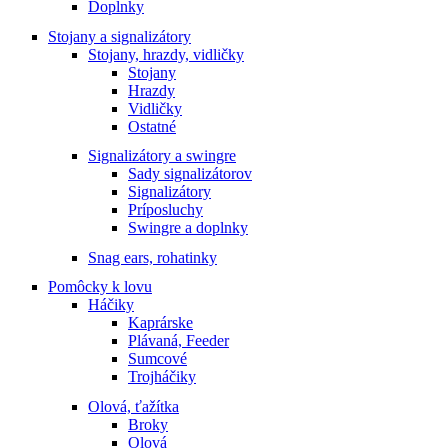
Doplnky
Stojany a signalizátory
Stojany, hrazdy, vidličky
Stojany
Hrazdy
Vidličky
Ostatné
Signalizátory a swingre
Sady signalizátorov
Signalizátory
Príposluchy
Swingre a doplnky
Snag ears, rohatinky
Pomôcky k lovu
Háčiky
Kaprárske
Plávaná, Feeder
Sumcové
Trojháčiky
Olová, ťažítka
Broky
Olová