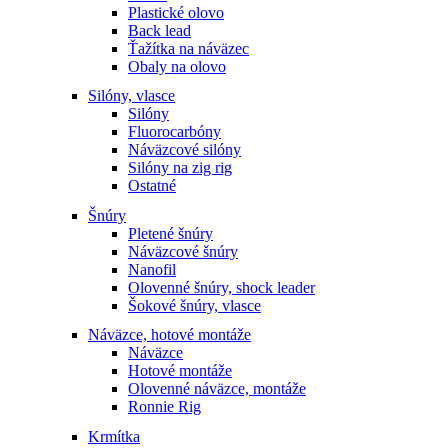
Plastické olovo
Back lead
Ťažítka na náväzec
Obaly na olovo
Silóny, vlasce
Silóny
Fluorocarbóny
Náväzcové silóny
Silóny na zig rig
Ostatné
Šnúry
Pletené šnúry
Náväzcové šnúry
Nanofil
Olovenné šnúry, shock leader
Šokové šnúry, vlasce
Náväzce, hotové montáže
Náväzce
Hotové montáže
Olovenné náväzce, montáže
Ronnie Rig
Krmítka