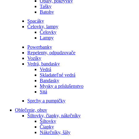
Obaly, pokrývky
Tašky
Batohy
Spacáky
Čelovky, lampy
Čelovky
Lampy
Powerbanky
Repelenty, odpudzovače
Vozíky
Vedrá, bandasky
Vedrá
Skladateľné vedrá
Bandasky
Mysky a príslušenstvo
Sitá
Sprchy a pumpičky
Oblečenie, obuv
Šiltovky, čiapky, nákrčníky
Šiltovky
Čiapky
Nákrčníky, šály