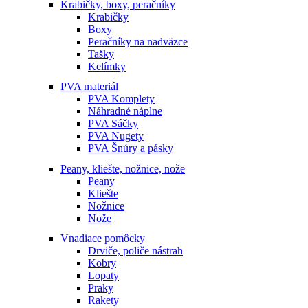
Krabičky, boxy, peračníky
Krabičky
Boxy
Peračníky na nadväzce
Tašky
Kelímky
PVA materiál
PVA Komplety
Náhradné náplne
PVA Sáčky
PVA Nugety
PVA Šnúry a pásky
Peany, kliešte, nožnice, nože
Peany
Kliešte
Nožnice
Nože
Vnadiace pomôcky
Drviče, poliče nástrah
Kobry
Lopaty
Praky
Rakety