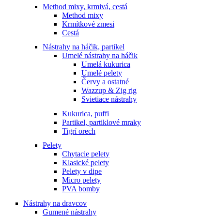
Method mixy, krmivá, cestá
Method mixy
Krmítkové zmesi
Cestá
Nástrahy na háčik, partikel
Umelé nástrahy na háčik
Umelá kukurica
Umelé pelety
Červy a ostatné
Wazzup & Zig rig
Svietiace nástrahy
Kukurica, puffi
Partikel, partiklové mraky
Tigrí orech
Pelety
Chytacie pelety
Klasické pelety
Pelety v dipe
Micro pelety
PVA bomby
Nástrahy na dravcov
Gumené nástrahy