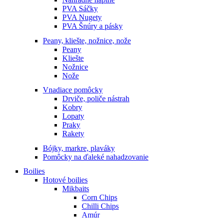
PVA Sáčky
PVA Nugety
PVA Šnúry a pásky
Peany, kliešte, nožnice, nože
Peany
Kliešte
Nožnice
Nože
Vnadiace pomôcky
Drviče, poliče nástrah
Kobry
Lopaty
Praky
Rakety
Bójky, markre, plaváky
Pomôcky na ďaleké nahadzovanie
Boilies
Hotové boilies
Mikbaits
Corn Chips
Chilli Chips
Amúr