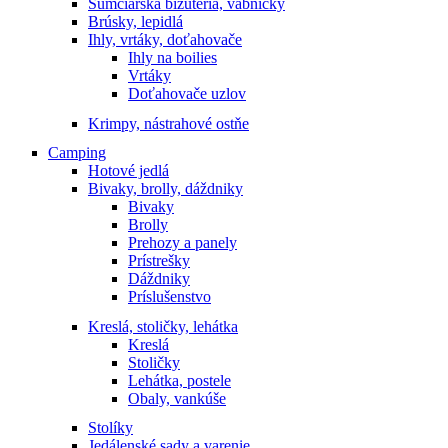
Sumčiarska bižutéria, vábničky
Brúsky, lepidlá
Ihly, vrtáky, doťahovače
Ihly na boilies
Vrtáky
Doťahovače uzlov
Krimpy, nástrahové ostňe
Camping
Hotové jedlá
Bivaky, brolly, dáždniky
Bivaky
Brolly
Prehozy a panely
Prístrešky
Dáždniky
Príslušenstvo
Kreslá, stoličky, lehátka
Kreslá
Stoličky
Lehátka, postele
Obaly, vankúše
Stolíky
Jedálenské sady a varenie