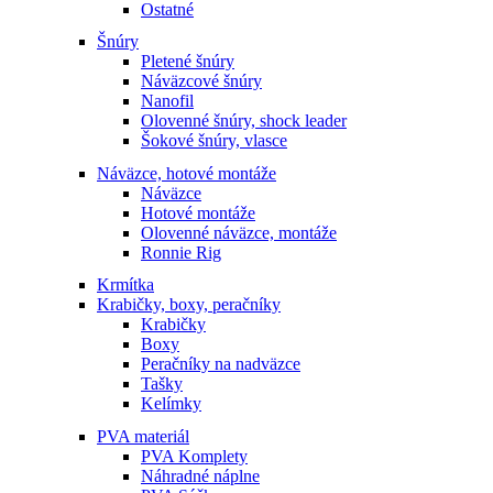
Ostatné
Šnúry
Pletené šnúry
Náväzcové šnúry
Nanofil
Olovenné šnúry, shock leader
Šokové šnúry, vlasce
Náväzce, hotové montáže
Náväzce
Hotové montáže
Olovenné náväzce, montáže
Ronnie Rig
Krmítka
Krabičky, boxy, peračníky
Krabičky
Boxy
Peračníky na nadväzce
Tašky
Kelímky
PVA materiál
PVA Komplety
Náhradné náplne