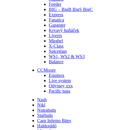
Feeder
BIG – BigB BigS BigC
Express
Fanatica
Gangster
Krvavý huňáček
Liverix
Mirabel
X-Class
Spiceman
WS1, WS2 & WS3
Balance
CCMoore
Equinox
Live system
Odyssey xxx
Pacific tuna
Nash
Nikl
Nutrabaits
Starbaits
Carp Inferno Bites
Haldorádó