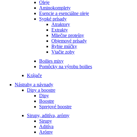
Oleje
Aminokomplety
Esencie a esenciálne oleje
Sypké prísady
Atraktory
Extrakty
Mliečne proteíny
Objemové prísady
Rybie múčky
Vtačie zoby
Boilies mixy
Pomôcky na výrobu boilies
Krájače
Nástrahy a návnady
Dipy a boostre
Dipy
Boostre
Sprejové boostre
Sirupy, aditíva, arómy
Sirupy
Aditíva
Arómy