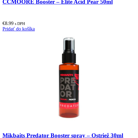
CCMOORE Booster – Elite Acid Pear 50ml
€
8.99
s DPH
Pridať do košíka
Mikbaits Predator Booster spray – Ostriež 30ml