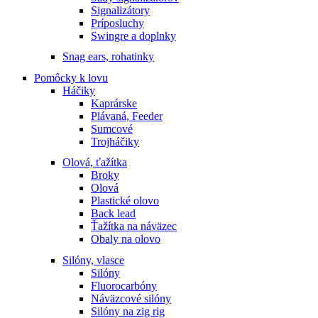
Signalizátory
Príposluchy
Swingre a doplnky
Snag ears, rohatinky
Pomôcky k lovu
Háčiky
Kaprárske
Plávaná, Feeder
Sumcové
Trojháčiky
Olová, ťažítka
Broky
Olová
Plastické olovo
Back lead
Ťažítka na náväzec
Obaly na olovo
Silóny, vlasce
Silóny
Fluorocarbóny
Náväzcové silóny
Silóny na zig rig