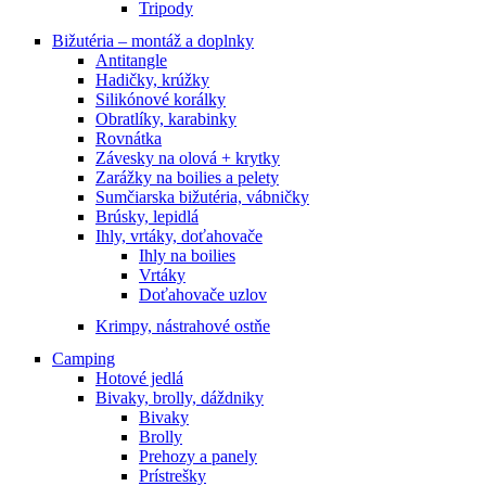
Tripody
Bižutéria – montáž a doplnky
Antitangle
Hadičky, krúžky
Silikónové korálky
Obratlíky, karabinky
Rovnátka
Závesky na olová + krytky
Zarážky na boilies a pelety
Sumčiarska bižutéria, vábničky
Brúsky, lepidlá
Ihly, vrtáky, doťahovače
Ihly na boilies
Vrtáky
Doťahovače uzlov
Krimpy, nástrahové ostňe
Camping
Hotové jedlá
Bivaky, brolly, dáždniky
Bivaky
Brolly
Prehozy a panely
Prístrešky