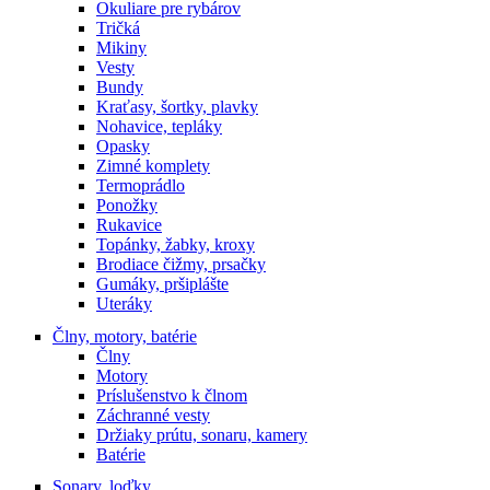
Okuliare pre rybárov
Tričká
Mikiny
Vesty
Bundy
Kraťasy, šortky, plavky
Nohavice, tepláky
Opasky
Zimné komplety
Termoprádlo
Ponožky
Rukavice
Topánky, žabky, kroxy
Brodiace čižmy, prsačky
Gumáky, pršiplášte
Uteráky
Člny, motory, batérie
Člny
Motory
Príslušenstvo k člnom
Záchranné vesty
Držiaky prútu, sonaru, kamery
Batérie
Sonary, loďky