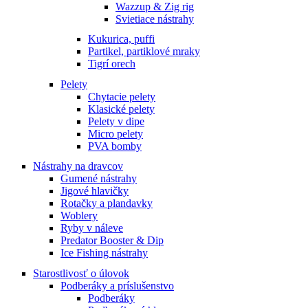
Wazzup & Zig rig
Svietiace nástrahy
Kukurica, puffi
Partikel, partiklové mraky
Tigrí orech
Pelety
Chytacie pelety
Klasické pelety
Pelety v dipe
Micro pelety
PVA bomby
Nástrahy na dravcov
Gumené nástrahy
Jigové hlavičky
Rotačky a plandavky
Woblery
Ryby v náleve
Predator Booster & Dip
Ice Fishing nástrahy
Starostlivosť o úlovok
Podberáky a príslušenstvo
Podberáky