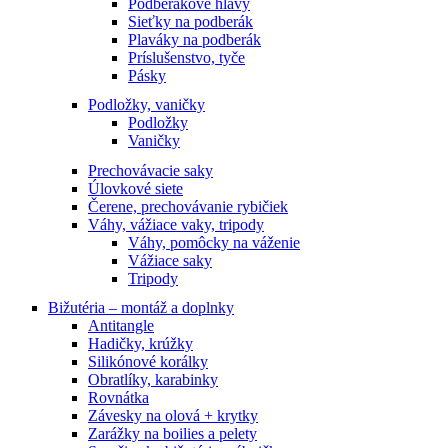
Podberákové hlavy
Sieťky na podberák
Plaváky na podberák
Príslušenstvo, tyče
Pásky
Podložky, vaničky
Podložky
Vaničky
Prechovávacie saky
Úlovkové siete
Čerene, prechovávanie rybičiek
Váhy, vážiace vaky, tripody
Váhy, pomôcky na váženie
Vážiace saky
Tripody
Bižutéria – montáž a doplnky
Antitangle
Hadičky, krúžky
Silikónové korálky
Obratlíky, karabinky
Rovnátka
Závesky na olová + krytky
Zarážky na boilies a pelety