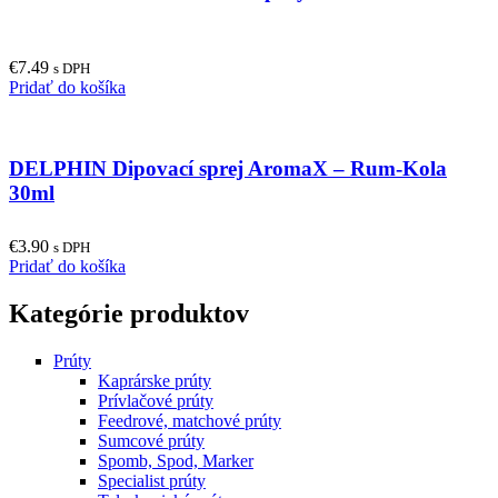
€
7.49
s DPH
Pridať do košíka
DELPHIN Dipovací sprej AromaX – Rum-Kola
30ml
€
3.90
s DPH
Pridať do košíka
Kategórie produktov
Prúty
Kaprárske prúty
Prívlačové prúty
Feedrové, matchové prúty
Sumcové prúty
Spomb, Spod, Marker
Specialist prúty