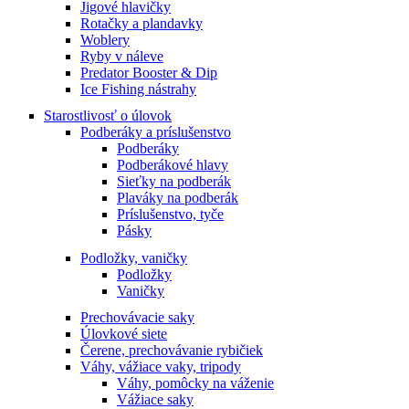
Jigové hlavičky
Rotačky a plandavky
Woblery
Ryby v náleve
Predator Booster & Dip
Ice Fishing nástrahy
Starostlivosť o úlovok
Podberáky a príslušenstvo
Podberáky
Podberákové hlavy
Sieťky na podberák
Plaváky na podberák
Príslušenstvo, tyče
Pásky
Podložky, vaničky
Podložky
Vaničky
Prechovávacie saky
Úlovkové siete
Čerene, prechovávanie rybičiek
Váhy, vážiace vaky, tripody
Váhy, pomôcky na váženie
Vážiace saky