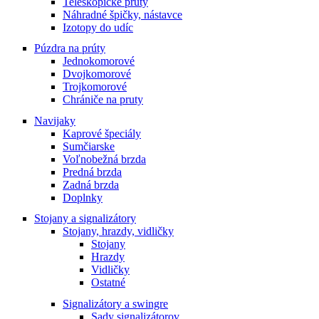
Teleskopické prúty
Náhradné špičky, nástavce
Izotopy do udíc
Púzdra na prúty
Jednokomorové
Dvojkomorové
Trojkomorové
Chrániče na pruty
Navijaky
Kaprové špeciály
Sumčiarske
Voľnobežná brzda
Predná brzda
Zadná brzda
Doplnky
Stojany a signalizátory
Stojany, hrazdy, vidličky
Stojany
Hrazdy
Vidličky
Ostatné
Signalizátory a swingre
Sady signalizátorov