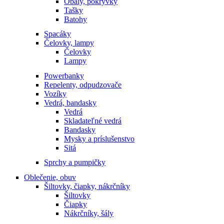
Obaly, pokrývky
Tašky
Batohy
Spacáky
Čelovky, lampy
Čelovky
Lampy
Powerbanky
Repelenty, odpudzovače
Vozíky
Vedrá, bandasky
Vedrá
Skladateľné vedrá
Bandasky
Mysky a príslušenstvo
Sitá
Sprchy a pumpičky
Oblečenie, obuv
Šiltovky, čiapky, nákrčníky
Šiltovky
Čiapky
Nákrčníky, šály