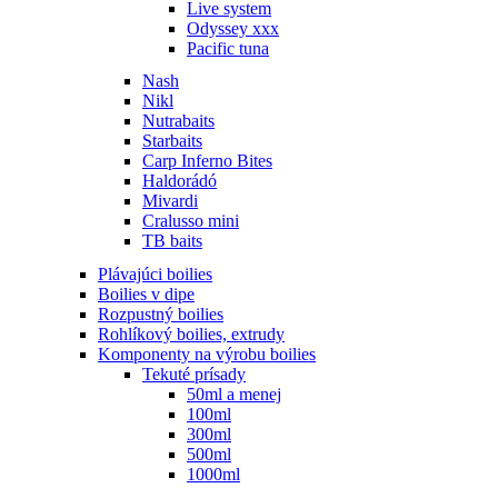
Live system
Odyssey xxx
Pacific tuna
Nash
Nikl
Nutrabaits
Starbaits
Carp Inferno Bites
Haldorádó
Mivardi
Cralusso mini
TB baits
Plávajúci boilies
Boilies v dipe
Rozpustný boilies
Rohlíkový boilies, extrudy
Komponenty na výrobu boilies
Tekuté prísady
50ml a menej
100ml
300ml
500ml
1000ml