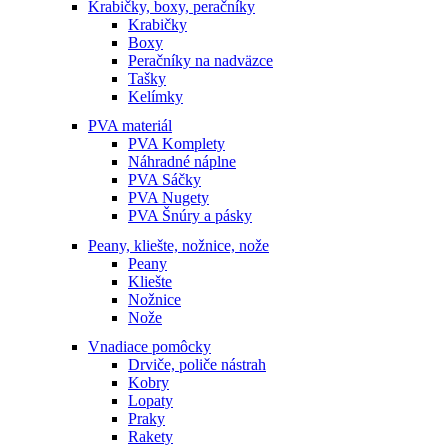
Krabičky, boxy, peračníky
Krabičky
Boxy
Peračníky na nadväzce
Tašky
Kelímky
PVA materiál
PVA Komplety
Náhradné náplne
PVA Sáčky
PVA Nugety
PVA Šnúry a pásky
Peany, kliešte, nožnice, nože
Peany
Kliešte
Nožnice
Nože
Vnadiace pomôcky
Drviče, poliče nástrah
Kobry
Lopaty
Praky
Rakety