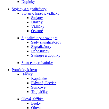
Doplnky
Stojany a signalizátory
Stojany, hrazdy, vidličky
Stojany
Hrazdy
Vidličky
Ostatné
Signalizátory a swingre
Sady signalizátorov
Signalizátory
Príposluchy
Swingre a doplnky
Snag ears, rohatinky
Pomôcky k lovu
Háčiky
Kaprárske
Plávaná, Feeder
Sumcové
Trojháčiky
Olová, ťažítka
Broky
Olová