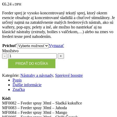
€
6.24
s DPH
Feeder sprej je vysoko koncentrovaný tekutý sprej, ktorý okrem
esencie obsahuje aj koncentrované sladidlá a chuťové stimulátory. Je
určený najmä na zatraktívnenie malých feederových nástrah, ako sú
waftery, pop-upy, pelety a iné, ale možno ho nastriekať aj na
klasické nástrahy (extrudy, boilies s valčekom,…) alebo na zmes vo
feederi tesne pred nahodením.
Príchuť
Vymazať
Množstvo
Množstvo
PRIDAŤ DO KOŠÍKA
Kategórie:
Nástrahy a návnady
,
Sprejové boostre
Popis
Ďalšie informácie
Značka
Kód:
MF0082 – Feeder spray 30ml – Sladká kukuřice
MF0083 – Feeder spray 30ml – Jahoda
MF0084 – Feeder spray 30ml – Mango