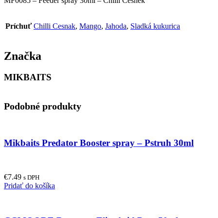
MF0085 – Feeder spray 30ml – Chilli Česnek
Príchuť
Chilli Cesnak
,
Mango
,
Jahoda
,
Sladká kukurica
Značka
MIKBAITS
Podobné produkty
Mikbaits Predator Booster spray – Pstruh 30ml
€
7.49
s DPH
Pridať do košíka