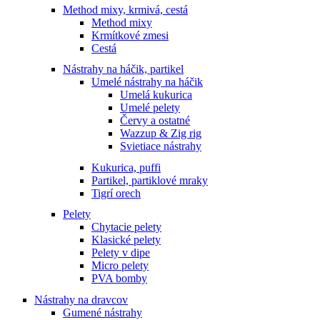
Method mixy, krmivá, cestá
Method mixy
Krmítkové zmesi
Cestá
Nástrahy na háčik, partikel
Umelé nástrahy na háčik
Umelá kukurica
Umelé pelety
Červy a ostatné
Wazzup & Zig rig
Svietiace nástrahy
Kukurica, puffi
Partikel, partiklové mraky
Tigrí orech
Pelety
Chytacie pelety
Klasické pelety
Pelety v dipe
Micro pelety
PVA bomby
Nástrahy na dravcov
Gumené nástrahy