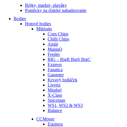
Bójky, markre, plaváky
Pomôcky na ďaleké nahadzovanie
Boilies
Hotové boilies
Mikbaits
Corn Chips
Chilli Chips
Amúr
ManiaQ
Feeder
BIG – BigB BigS BigC
Express
Fanatica
Gangster
Krvavý huňáček
Liverix
Mirabel
X-Class
Spiceman
WS1, WS2 & WS3
Balance
CCMoore
Equinox