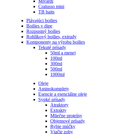
Mivardi
Cralusso mini
TB baits
Plávajúci boilies
Boilies v dipe
Rozpustný boilies
Rohlíkový boilies, extrudy
Komponenty na výrobu boilies
Tekuté prísady
50ml a menej
100ml
300ml
500ml
1000ml
Oleje
Aminokomplety
Esencie a esenciálne oleje
Sypké prísady
Atraktory
Extrakty
Mliečne proteíny
Objemové prísady
Rybie múčky
Vtačie zoby