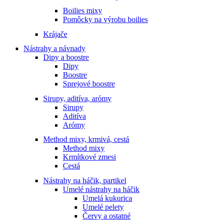
Boilies mixy
Pomôcky na výrobu boilies
Krájače
Nástrahy a návnady
Dipy a boostre
Dipy
Boostre
Sprejové boostre
Sirupy, aditíva, arómy
Sirupy
Aditíva
Arómy
Method mixy, krmivá, cestá
Method mixy
Krmítkové zmesi
Cestá
Nástrahy na háčik, partikel
Umelé nástrahy na háčik
Umelá kukurica
Umelé pelety
Červy a ostatné