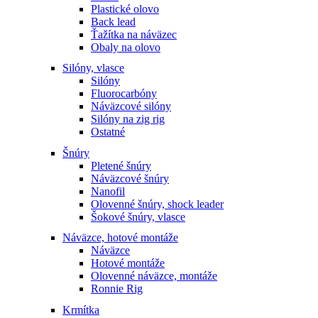
Plastické olovo
Back lead
Ťažítka na náväzec
Obaly na olovo
Silóny, vlasce
Silóny
Fluorocarbóny
Náväzcové silóny
Silóny na zig rig
Ostatné
Šnúry
Pletené šnúry
Náväzcové šnúry
Nanofil
Olovenné šnúry, shock leader
Šokové šnúry, vlasce
Náväzce, hotové montáže
Náväzce
Hotové montáže
Olovenné náväzce, montáže
Ronnie Rig
Krmítka