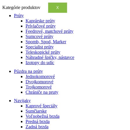
Kategórie produktov
X
Prúty
Kaprárske prúty
Prívlačové prúty
Feedrové, matchové prúty
Sumcové prúty
Spomb, Spod, Marker
Specialist prúty
Teleskopické prúty
Náhradné špičky, nástavce
Izotopy do udíc
Púzdra na prúty
Jednokomorové
Dvojkomorové
Trojkomorové
Chrániče na pruty
Navijaky
Kaprové špeciály
Sumčiarske
Voľnobežná brzda
Predná brzda
Zadná brzda