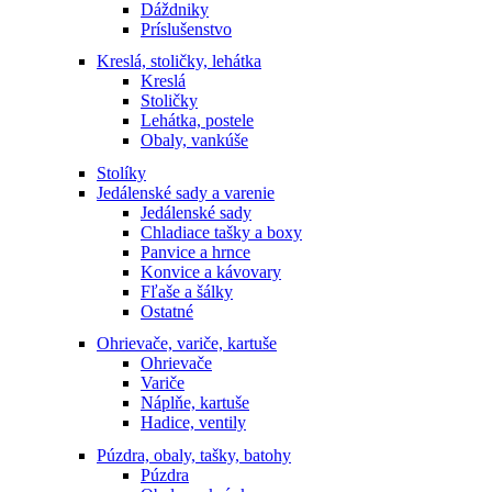
Dáždniky
Príslušenstvo
Kreslá, stoličky, lehátka
Kreslá
Stoličky
Lehátka, postele
Obaly, vankúše
Stolíky
Jedálenské sady a varenie
Jedálenské sady
Chladiace tašky a boxy
Panvice a hrnce
Konvice a kávovary
Fľaše a šálky
Ostatné
Ohrievače, variče, kartuše
Ohrievače
Variče
Náplňe, kartuše
Hadice, ventily
Púzdra, obaly, tašky, batohy
Púzdra