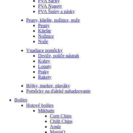
PVA Sáčky
PVA Nugety
PVA Šnúry a pásky
Peany, kliešte, nožnice, nože
Peany
Kliešte
Nožnice
Nože
Vnadiace pomôcky
Drviče, poliče nástrah
Kobry
Lopaty
Praky
Rakety
Bójky, markre, plaváky
Pomôcky na ďaleké nahadzovanie
Boilies
Hotové boilies
Mikbaits
Corn Chips
Chilli Chips
Amúr
ManiaQ