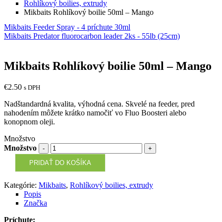
Rohlíkový boilies, extrudy
Mikbaits Rohlíkový boilie 50ml – Mango
Mikbaits Feeder Spray - 4 príchute 30ml
Mikbaits Predator fluorocarbon leader 2ks - 55lb (25cm)
Mikbaits Rohlíkový boilie 50ml – Mango
€
2.50
s DPH
Nadštandardná kvalita, výhodná cena. Skvelé na feeder, pred
nahodením môžete krátko namočiť vo Fluo Boosteri alebo
konopnom oleji.
Množstvo
Množstvo
PRIDAŤ DO KOŠÍKA
Kategórie:
Mikbaits
,
Rohlíkový boilies, extrudy
Popis
Značka
Príchute: