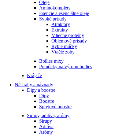
Oleje
Aminokomplety
Esencie a esenciálne oleje
Sypké prísady
Atraktory
Extrakty
Mliečne proteíny
Objemové prísady
Rybie múčky
Vtačie zoby
Boilies mixy
Pomôcky na výrobu boilies
Krájače
Nástrahy a návnady
Dipy a boostre
Dipy
Boostre
Sprejové boostre
Sirupy, aditíva, arómy
Sirupy
Aditíva
Arómy