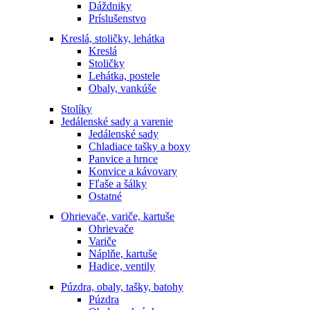
Dáždniky
Príslušenstvo
Kreslá, stoličky, lehátka
Kreslá
Stoličky
Lehátka, postele
Obaly, vankúše
Stolíky
Jedálenské sady a varenie
Jedálenské sady
Chladiace tašky a boxy
Panvice a hrnce
Konvice a kávovary
Fľaše a šálky
Ostatné
Ohrievače, variče, kartuše
Ohrievače
Variče
Náplňe, kartuše
Hadice, ventily
Púzdra, obaly, tašky, batohy
Púzdra