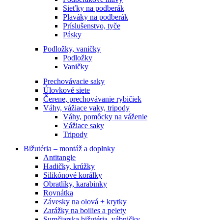
Sieťky na podberák
Plaváky na podberák
Príslušenstvo, tyče
Pásky
Podložky, vaničky
Podložky
Vaničky
Prechovávacie saky
Úlovkové siete
Čerene, prechovávanie rybičiek
Váhy, vážiace vaky, tripody
Váhy, pomôcky na váženie
Vážiace saky
Tripody
Bižutéria – montáž a doplnky
Antitangle
Hadičky, krúžky
Silikónové korálky
Obratlíky, karabinky
Rovnátka
Závesky na olová + krytky
Zarážky na boilies a pelety
Sumčiarska bižutéria, vábničky