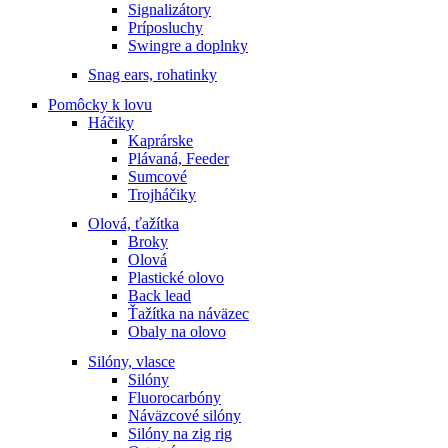
Signalizátory
Príposluchy
Swingre a doplnky
Snag ears, rohatinky
Pomôcky k lovu
Háčiky
Kaprárske
Plávaná, Feeder
Sumcové
Trojháčiky
Olová, ťažítka
Broky
Olová
Plastické olovo
Back lead
Ťažítka na náväzec
Obaly na olovo
Silóny, vlasce
Silóny
Fluorocarbóny
Náväzcové silóny
Silóny na zig rig