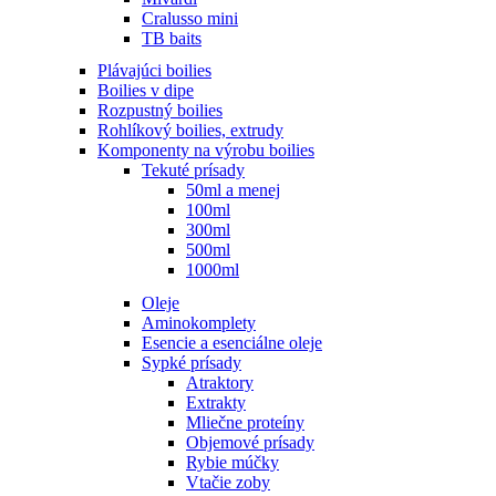
Cralusso mini
TB baits
Plávajúci boilies
Boilies v dipe
Rozpustný boilies
Rohlíkový boilies, extrudy
Komponenty na výrobu boilies
Tekuté prísady
50ml a menej
100ml
300ml
500ml
1000ml
Oleje
Aminokomplety
Esencie a esenciálne oleje
Sypké prísady
Atraktory
Extrakty
Mliečne proteíny
Objemové prísady
Rybie múčky
Vtačie zoby