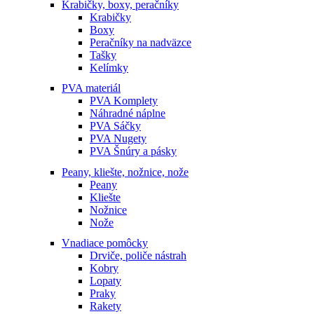
Krabičky, boxy, peračníky
Krabičky
Boxy
Peračníky na nadväzce
Tašky
Kelímky
PVA materiál
PVA Komplety
Náhradné náplne
PVA Sáčky
PVA Nugety
PVA Šnúry a pásky
Peany, kliešte, nožnice, nože
Peany
Kliešte
Nožnice
Nože
Vnadiace pomôcky
Drviče, poliče nástrah
Kobry
Lopaty
Praky
Rakety