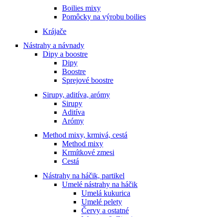
Boilies mixy
Pomôcky na výrobu boilies
Krájače
Nástrahy a návnady
Dipy a boostre
Dipy
Boostre
Sprejové boostre
Sirupy, aditíva, arómy
Sirupy
Aditíva
Arómy
Method mixy, krmivá, cestá
Method mixy
Krmítkové zmesi
Cestá
Nástrahy na háčik, partikel
Umelé nástrahy na háčik
Umelá kukurica
Umelé pelety
Červy a ostatné