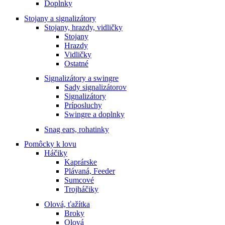
Doplnky
Stojany a signalizátory
Stojany, hrazdy, vidličky
Stojany
Hrazdy
Vidličky
Ostatné
Signalizátory a swingre
Sady signalizátorov
Signalizátory
Príposluchy
Swingre a doplnky
Snag ears, rohatinky
Pomôcky k lovu
Háčiky
Kaprárske
Plávaná, Feeder
Sumcové
Trojháčiky
Olová, ťažítka
Broky
Olová