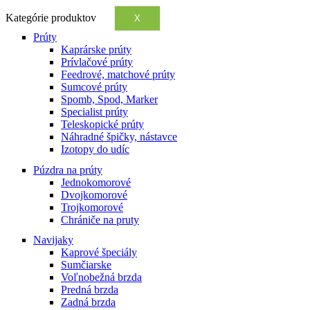
Kategórie produktov
X
Prúty
Kaprárske prúty
Prívlačové prúty
Feedrové, matchové prúty
Sumcové prúty
Spomb, Spod, Marker
Specialist prúty
Teleskopické prúty
Náhradné špičky, nástavce
Izotopy do udíc
Púzdra na prúty
Jednokomorové
Dvojkomorové
Trojkomorové
Chrániče na pruty
Navijaky
Kaprové špeciály
Sumčiarske
Voľnobežná brzda
Predná brzda
Zadná brzda