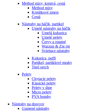
Method mixy, krmivá, cestá
Method mixy
Krmítkové zmesi
Cestá
Nástrahy na háčik, partikel
Umelé nástrahy na háčik
Umelá kukurica
Umelé pelety
Červy a ostatné
Wazzup & Zig rig
Svietiace nástrahy
Kukurica, puffi
Partikel, partiklové mraky
Tigrí orech
Pelety
Chytacie pelety
Klasické pelety
Pelety v dipe
Micro pelety
PVA bomby
Nástrahy na dravcov
Gumené nástrahy