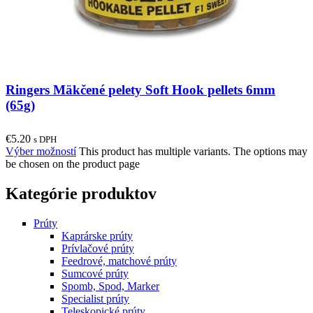
Ringers Mäkčené pelety Soft Hook pellets 6mm
(65g)
€
5.20
s DPH
Výber možností
This product has multiple variants. The options may
be chosen on the product page
Kategórie produktov
Prúty
Kaprárske prúty
Prívlačové prúty
Feedrové, matchové prúty
Sumcové prúty
Spomb, Spod, Marker
Specialist prúty
Teleskopické prúty