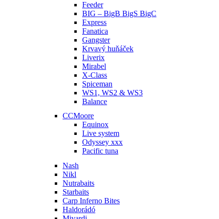
Feeder
BIG – BigB BigS BigC
Express
Fanatica
Gangster
Krvavý huňáček
Liverix
Mirabel
X-Class
Spiceman
WS1, WS2 & WS3
Balance
CCMoore
Equinox
Live system
Odyssey xxx
Pacific tuna
Nash
Nikl
Nutrabaits
Starbaits
Carp Inferno Bites
Haldorádó
Mivardi