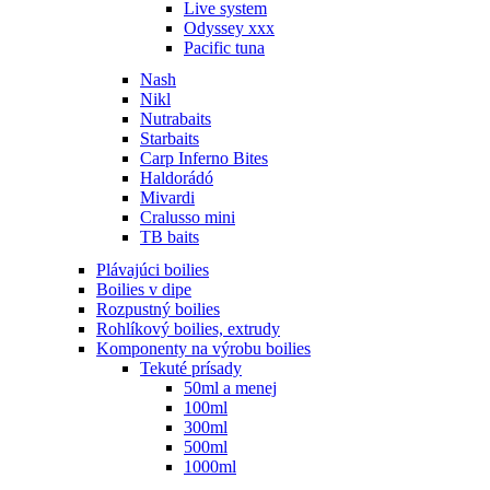
Live system
Odyssey xxx
Pacific tuna
Nash
Nikl
Nutrabaits
Starbaits
Carp Inferno Bites
Haldorádó
Mivardi
Cralusso mini
TB baits
Plávajúci boilies
Boilies v dipe
Rozpustný boilies
Rohlíkový boilies, extrudy
Komponenty na výrobu boilies
Tekuté prísady
50ml a menej
100ml
300ml
500ml
1000ml