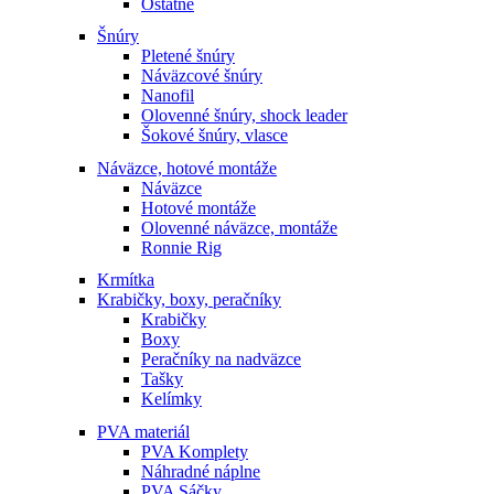
Ostatné
Šnúry
Pletené šnúry
Náväzcové šnúry
Nanofil
Olovenné šnúry, shock leader
Šokové šnúry, vlasce
Náväzce, hotové montáže
Náväzce
Hotové montáže
Olovenné náväzce, montáže
Ronnie Rig
Krmítka
Krabičky, boxy, peračníky
Krabičky
Boxy
Peračníky na nadväzce
Tašky
Kelímky
PVA materiál
PVA Komplety
Náhradné náplne
PVA Sáčky