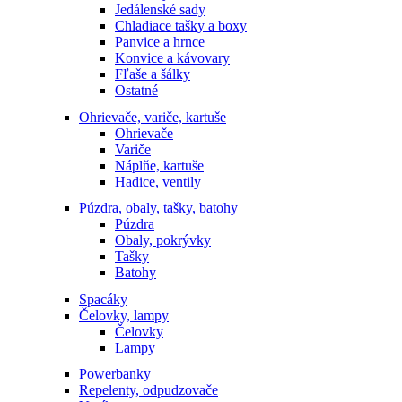
Jedálenské sady
Chladiace tašky a boxy
Panvice a hrnce
Konvice a kávovary
Fľaše a šálky
Ostatné
Ohrievače, variče, kartuše
Ohrievače
Variče
Náplňe, kartuše
Hadice, ventily
Púzdra, obaly, tašky, batohy
Púzdra
Obaly, pokrývky
Tašky
Batohy
Spacáky
Čelovky, lampy
Čelovky
Lampy
Powerbanky
Repelenty, odpudzovače