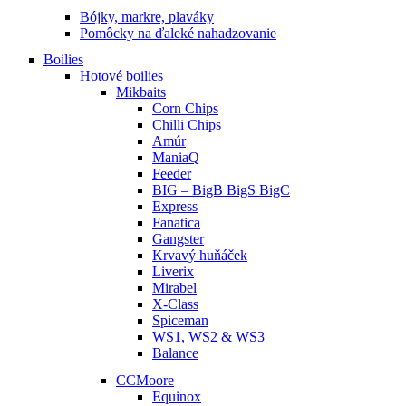
Bójky, markre, plaváky
Pomôcky na ďaleké nahadzovanie
Boilies
Hotové boilies
Mikbaits
Corn Chips
Chilli Chips
Amúr
ManiaQ
Feeder
BIG – BigB BigS BigC
Express
Fanatica
Gangster
Krvavý huňáček
Liverix
Mirabel
X-Class
Spiceman
WS1, WS2 & WS3
Balance
CCMoore
Equinox