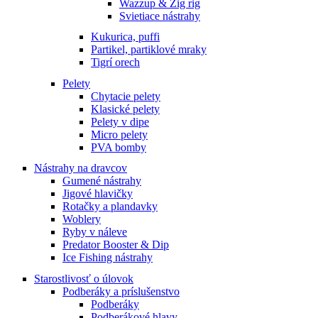
Wazzup & Zig rig
Svietiace nástrahy
Kukurica, puffi
Partikel, partiklové mraky
Tigrí orech
Pelety
Chytacie pelety
Klasické pelety
Pelety v dipe
Micro pelety
PVA bomby
Nástrahy na dravcov
Gumené nástrahy
Jigové hlavičky
Rotačky a plandavky
Woblery
Ryby v náleve
Predator Booster & Dip
Ice Fishing nástrahy
Starostlivosť o úlovok
Podberáky a príslušenstvo
Podberáky
Podberákové hlavy