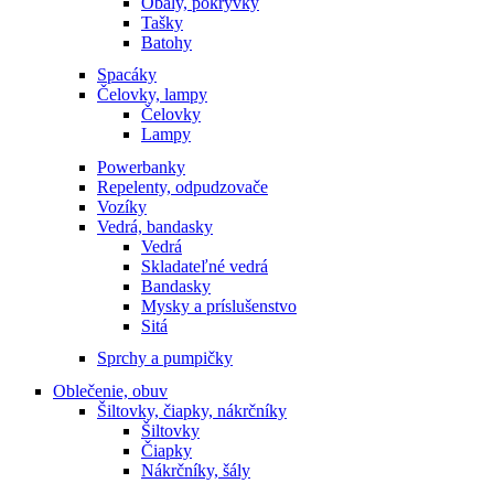
Obaly, pokrývky
Tašky
Batohy
Spacáky
Čelovky, lampy
Čelovky
Lampy
Powerbanky
Repelenty, odpudzovače
Vozíky
Vedrá, bandasky
Vedrá
Skladateľné vedrá
Bandasky
Mysky a príslušenstvo
Sitá
Sprchy a pumpičky
Oblečenie, obuv
Šiltovky, čiapky, nákrčníky
Šiltovky
Čiapky
Nákrčníky, šály