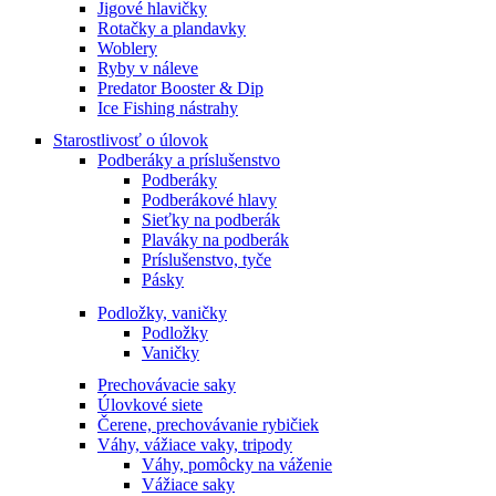
Jigové hlavičky
Rotačky a plandavky
Woblery
Ryby v náleve
Predator Booster & Dip
Ice Fishing nástrahy
Starostlivosť o úlovok
Podberáky a príslušenstvo
Podberáky
Podberákové hlavy
Sieťky na podberák
Plaváky na podberák
Príslušenstvo, tyče
Pásky
Podložky, vaničky
Podložky
Vaničky
Prechovávacie saky
Úlovkové siete
Čerene, prechovávanie rybičiek
Váhy, vážiace vaky, tripody
Váhy, pomôcky na váženie
Vážiace saky