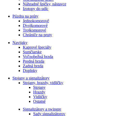
Náhradné špičky, nástavce
Izotopy do udíc
Púzdra na prúty
Jednokomorové
Dvojkomorové
Trojkomorové
Chrániče na pruty
Navijaky
Kaprové špeciály
Sumčiarske
Voľnobežná brzda
Predná brzda
Zadná brzda
Doplnky
Stojany a signalizátory
Stojany, hrazdy, vidličky
Stojany
Hrazdy
Vidličky
Ostatné
Signalizátory a swingre
Sady signalizátorov