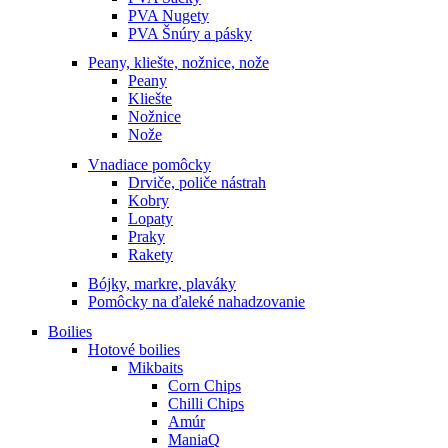
PVA Nugety
PVA Šnúry a pásky
Peany, kliešte, nožnice, nože
Peany
Kliešte
Nožnice
Nože
Vnadiace pomôcky
Drviče, poliče nástrah
Kobry
Lopaty
Praky
Rakety
Bójky, markre, plaváky
Pomôcky na ďaleké nahadzovanie
Boilies
Hotové boilies
Mikbaits
Corn Chips
Chilli Chips
Amúr
ManiaQ