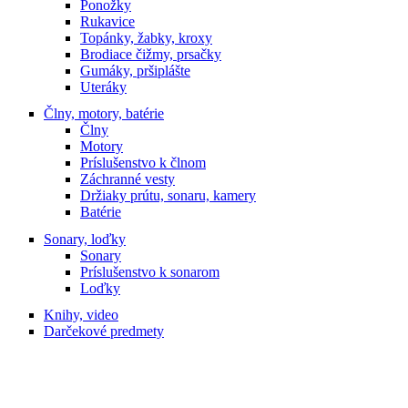
Ponožky
Rukavice
Topánky, žabky, kroxy
Brodiace čižmy, prsačky
Gumáky, pršiplášte
Uteráky
Člny, motory, batérie
Člny
Motory
Príslušenstvo k člnom
Záchranné vesty
Držiaky prútu, sonaru, kamery
Batérie
Sonary, loďky
Sonary
Príslušenstvo k sonarom
Loďky
Knihy, video
Darčekové predmety