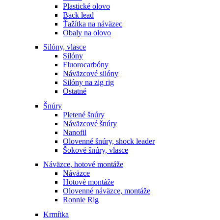
Plastické olovo
Back lead
Ťažítka na náväzec
Obaly na olovo
Silóny, vlasce
Silóny
Fluorocarbóny
Náväzcové silóny
Silóny na zig rig
Ostatné
Šnúry
Pletené šnúry
Náväzcové šnúry
Nanofil
Olovenné šnúry, shock leader
Šokové šnúry, vlasce
Náväzce, hotové montáže
Náväzce
Hotové montáže
Olovenné náväzce, montáže
Ronnie Rig
Krmítka