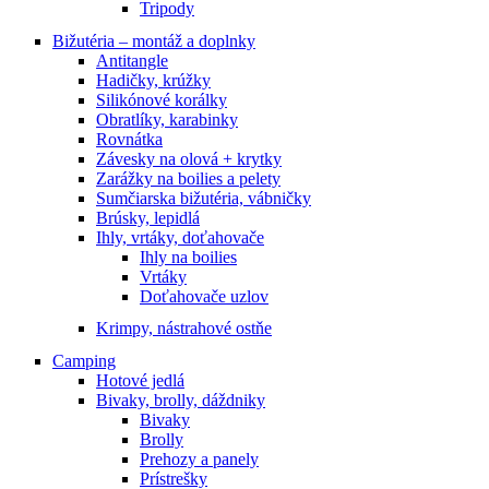
Tripody
Bižutéria – montáž a doplnky
Antitangle
Hadičky, krúžky
Silikónové korálky
Obratlíky, karabinky
Rovnátka
Závesky na olová + krytky
Zarážky na boilies a pelety
Sumčiarska bižutéria, vábničky
Brúsky, lepidlá
Ihly, vrtáky, doťahovače
Ihly na boilies
Vrtáky
Doťahovače uzlov
Krimpy, nástrahové ostňe
Camping
Hotové jedlá
Bivaky, brolly, dáždniky
Bivaky
Brolly
Prehozy a panely
Prístrešky