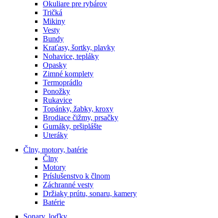
Okuliare pre rybárov
Tričká
Mikiny
Vesty
Bundy
Kraťasy, šortky, plavky
Nohavice, tepláky
Opasky
Zimné komplety
Termoprádlo
Ponožky
Rukavice
Topánky, žabky, kroxy
Brodiace čižmy, prsačky
Gumáky, pršiplášte
Uteráky
Člny, motory, batérie
Člny
Motory
Príslušenstvo k člnom
Záchranné vesty
Držiaky prútu, sonaru, kamery
Batérie
Sonary, loďky