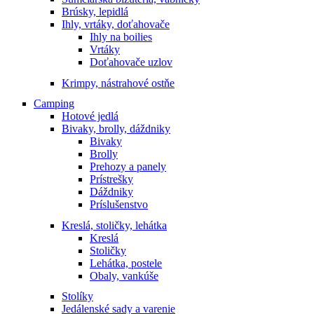
Brúsky, lepidlá
Ihly, vrtáky, doťahovače
Ihly na boilies
Vrtáky
Doťahovače uzlov
Krimpy, nástrahové ostňe
Camping
Hotové jedlá
Bivaky, brolly, dáždniky
Bivaky
Brolly
Prehozy a panely
Prístrešky
Dáždniky
Príslušenstvo
Kreslá, stoličky, lehátka
Kreslá
Stoličky
Lehátka, postele
Obaly, vankúše
Stolíky
Jedálenské sady a varenie