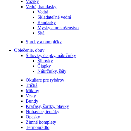
Vozíky
Vedrá, bandasky
Vedrá
Skladateľné vedrá
Bandasky
Mysky a príslušenstvo
Sitá
Sprchy a pumpičky
Oblečenie, obuv
Šiltovky, čiapky, nákrčníky
Šiltovky
Čiapky
Nákrčníky, šály
Okuliare pre rybárov
Tričká
Mikiny
Vesty
Bundy
Kraťasy, šortky, plavky
Nohavice, tepláky
Opasky
Zimné komplety
Termoprádlo