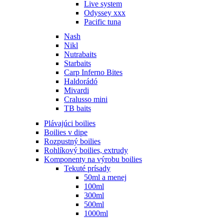
Live system
Odyssey xxx
Pacific tuna
Nash
Nikl
Nutrabaits
Starbaits
Carp Inferno Bites
Haldorádó
Mivardi
Cralusso mini
TB baits
Plávajúci boilies
Boilies v dipe
Rozpustný boilies
Rohlíkový boilies, extrudy
Komponenty na výrobu boilies
Tekuté prísady
50ml a menej
100ml
300ml
500ml
1000ml