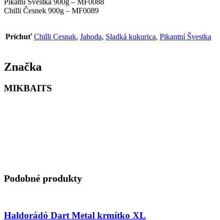
Pikatní Švestka 900g – MF0088
Chilli Česnek 900g – MF0089
Príchuť
Chilli Cesnak
,
Jahoda
,
Sladká kukurica
,
Pikantní Švestka
Značka
MIKBAITS
Podobné produkty
Haldorádó Dart Metal krmítko XL