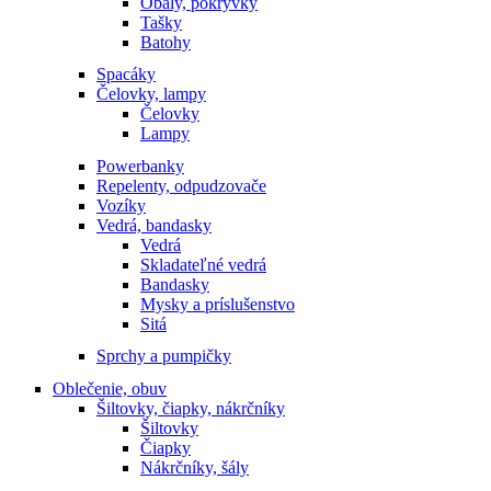
Obaly, pokrývky
Tašky
Batohy
Spacáky
Čelovky, lampy
Čelovky
Lampy
Powerbanky
Repelenty, odpudzovače
Vozíky
Vedrá, bandasky
Vedrá
Skladateľné vedrá
Bandasky
Mysky a príslušenstvo
Sitá
Sprchy a pumpičky
Oblečenie, obuv
Šiltovky, čiapky, nákrčníky
Šiltovky
Čiapky
Nákrčníky, šály