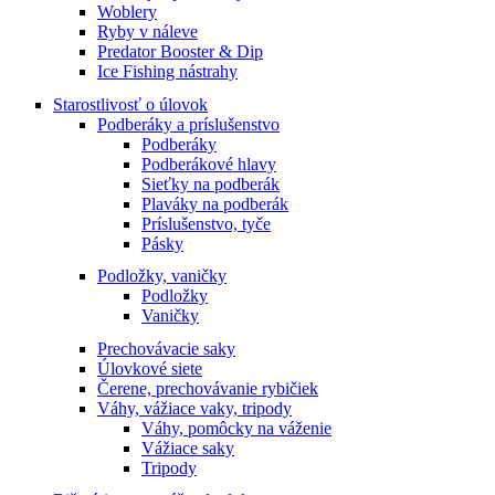
Woblery
Ryby v náleve
Predator Booster & Dip
Ice Fishing nástrahy
Starostlivosť o úlovok
Podberáky a príslušenstvo
Podberáky
Podberákové hlavy
Sieťky na podberák
Plaváky na podberák
Príslušenstvo, tyče
Pásky
Podložky, vaničky
Podložky
Vaničky
Prechovávacie saky
Úlovkové siete
Čerene, prechovávanie rybičiek
Váhy, vážiace vaky, tripody
Váhy, pomôcky na váženie
Vážiace saky
Tripody