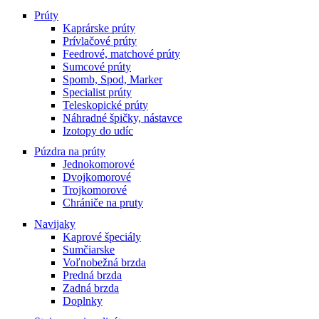
variants.
Prúty
The
Kaprárske prúty
options
Prívlačové prúty
may
Feedrové, matchové prúty
be
Sumcové prúty
chosen
Spomb, Spod, Marker
on
Specialist prúty
the
Teleskopické prúty
product
Náhradné špičky, nástavce
page
Izotopy do udíc
Púzdra na prúty
Jednokomorové
Dvojkomorové
Trojkomorové
Chrániče na pruty
Navijaky
Kaprové špeciály
Sumčiarske
Voľnobežná brzda
Predná brzda
Zadná brzda
Doplnky