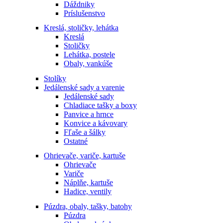
Dáždniky
Príslušenstvo
Kreslá, stoličky, lehátka
Kreslá
Stoličky
Lehátka, postele
Obaly, vankúše
Stolíky
Jedálenské sady a varenie
Jedálenské sady
Chladiace tašky a boxy
Panvice a hrnce
Konvice a kávovary
Fľaše a šálky
Ostatné
Ohrievače, variče, kartuše
Ohrievače
Variče
Náplňe, kartuše
Hadice, ventily
Púzdra, obaly, tašky, batohy
Púzdra