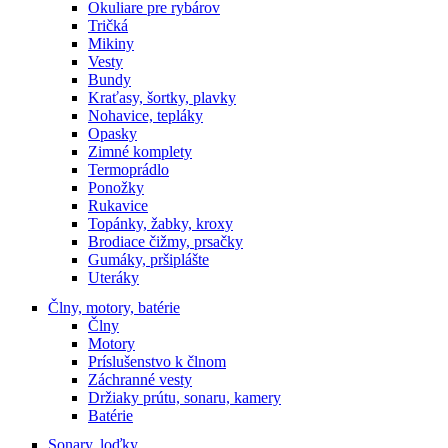
Okuliare pre rybárov
Tričká
Mikiny
Vesty
Bundy
Kraťasy, šortky, plavky
Nohavice, tepláky
Opasky
Zimné komplety
Termoprádlo
Ponožky
Rukavice
Topánky, žabky, kroxy
Brodiace čižmy, prsačky
Gumáky, pršiplášte
Uteráky
Člny, motory, batérie
Člny
Motory
Príslušenstvo k člnom
Záchranné vesty
Držiaky prútu, sonaru, kamery
Batérie
Sonary, loďky