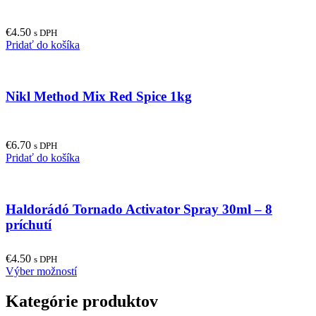
€
4.50
s DPH
Pridať do košíka
Nikl Method Mix Red Spice 1kg
€
6.70
s DPH
Pridať do košíka
Haldorádó Tornado Activator Spray 30ml – 8
príchutí
€
4.50
s DPH
This
Výber možností
product
has
Kategórie produktov
multiple