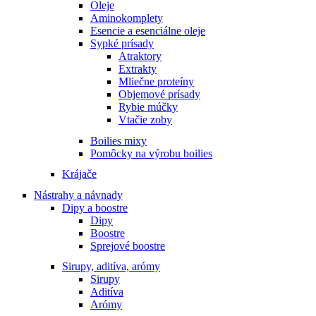
Oleje
Aminokomplety
Esencie a esenciálne oleje
Sypké prísady
Atraktory
Extrakty
Mliečne proteíny
Objemové prísady
Rybie múčky
Vtačie zoby
Boilies mixy
Pomôcky na výrobu boilies
Krájače
Nástrahy a návnady
Dipy a boostre
Dipy
Boostre
Sprejové boostre
Sirupy, aditíva, arómy
Sirupy
Aditíva
Arómy