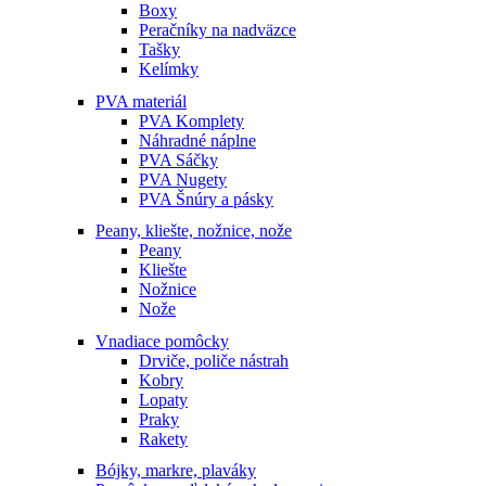
Boxy
Peračníky na nadväzce
Tašky
Kelímky
PVA materiál
PVA Komplety
Náhradné náplne
PVA Sáčky
PVA Nugety
PVA Šnúry a pásky
Peany, kliešte, nožnice, nože
Peany
Kliešte
Nožnice
Nože
Vnadiace pomôcky
Drviče, poliče nástrah
Kobry
Lopaty
Praky
Rakety
Bójky, markre, plaváky