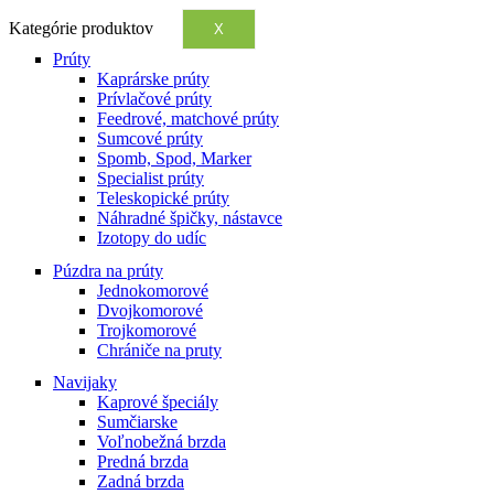
Kategórie produktov
X
Prúty
Kaprárske prúty
Prívlačové prúty
Feedrové, matchové prúty
Sumcové prúty
Spomb, Spod, Marker
Specialist prúty
Teleskopické prúty
Náhradné špičky, nástavce
Izotopy do udíc
Púzdra na prúty
Jednokomorové
Dvojkomorové
Trojkomorové
Chrániče na pruty
Navijaky
Kaprové špeciály
Sumčiarske
Voľnobežná brzda
Predná brzda
Zadná brzda