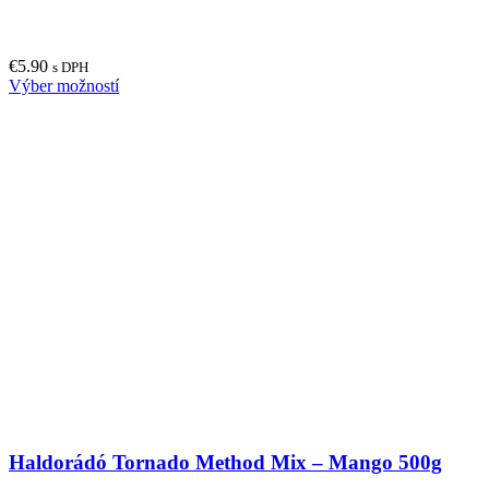
€
5.90
s DPH
This
Výber možností
product
has
multiple
variants.
The
options
may
be
chosen
on
the
product
page
Haldorádó Tornado Method Mix – Mango 500g