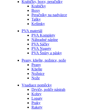
Krabičky, boxy, peračníky
Krabičky
Boxy
Peračníky na nadväzce
Tašky
Kelímky
PVA materiál
PVA Komplety
Náhradné náplne
PVA Sáčky
PVA Nugety
PVA Šnúry a pásky
Peany, kliešte, nožnice, nože
Peany
Kliešte
Nožnice
Nože
Vnadiace pomôcky
Drviče, poliče nástrah
Kobry
Lopaty
Praky
Rakety