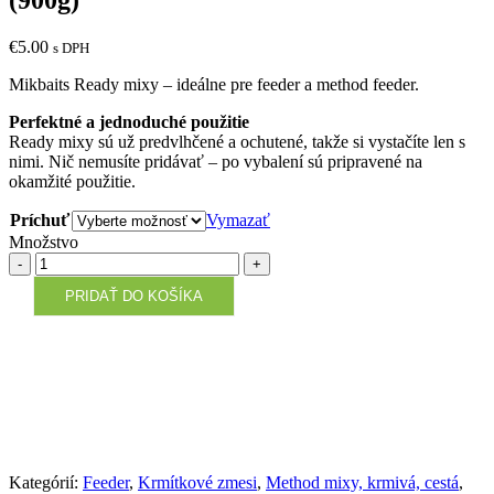
€
5.00
s DPH
Mikbaits Ready mixy – ideálne pre feeder a method feeder.
Perfektné a jednoduché použitie
Ready mixy sú už predvlhčené a ochutené, takže si vystačíte len s
nimi. Nič nemusíte pridávať – po vybalení sú pripravené na
okamžité použitie.
Príchuť
Vymazať
Množstvo
Množstvo
PRIDAŤ DO KOŠÍKA
Kategórií:
Feeder
,
Krmítkové zmesi
,
Method mixy, krmivá, cestá
,