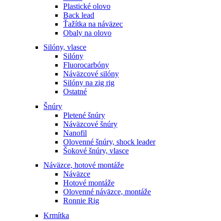
Plastické olovo
Back lead
Ťažítka na náväzec
Obaly na olovo
Silóny, vlasce
Silóny
Fluorocarbóny
Náväzcové silóny
Silóny na zig rig
Ostatné
Šnúry
Pletené šnúry
Náväzcové šnúry
Nanofil
Olovenné šnúry, shock leader
Šokové šnúry, vlasce
Náväzce, hotové montáže
Náväzce
Hotové montáže
Olovenné náväzce, montáže
Ronnie Rig
Krmítka