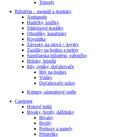
Tripody
Bižutéria – montáž a doplnky
Antitangle
Hadičky, krúžky
Silikónové korálky
Obratlíky, karabinky
Rovnátka
Závesky na olová + krytky
Zarážky na boilies a pelety
Sumčiarska bižutéria, vábničky
Brúsky, lepidlá
Ihly, vrtáky, doťahovače
Ihly na boilies
Vrtáky
Doťahovače uzlov
Krimpy, nástrahové ostňe
Camping
Hotové jedlá
Bivaky, brolly, dáždniky
Bivaky
Brolly
Prehozy a panely
Prístrešky