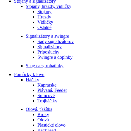
Stojany a signalizátory
Stojany, hrazdy, vidličky
Stojany
Hrazdy
Vidličky
Ostatné
Signalizátory a swingre
Sady signalizátorov
Signalizátory
Príposluchy
Swingre a doplnky
Snag ears, rohatinky
Pomôcky k lovu
Háčiky
Kaprárske
Plávaná, Feeder
Sumcové
Trojháčiky
Olová, ťažítka
Broky
Olová
Plastické olovo
Back lead