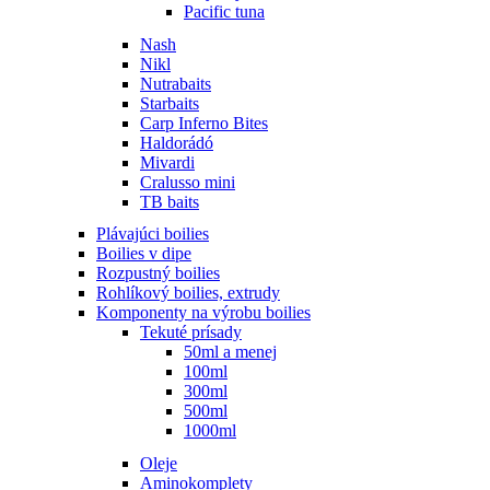
Pacific tuna
Nash
Nikl
Nutrabaits
Starbaits
Carp Inferno Bites
Haldorádó
Mivardi
Cralusso mini
TB baits
Plávajúci boilies
Boilies v dipe
Rozpustný boilies
Rohlíkový boilies, extrudy
Komponenty na výrobu boilies
Tekuté prísady
50ml a menej
100ml
300ml
500ml
1000ml
Oleje
Aminokomplety