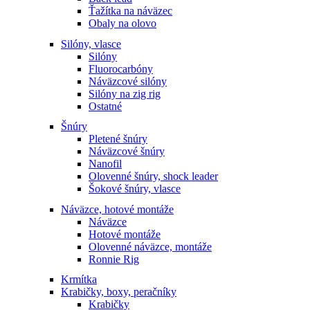
Ťažítka na náväzec
Obaly na olovo
Silóny, vlasce
Silóny
Fluorocarbóny
Náväzcové silóny
Silóny na zig rig
Ostatné
Šnúry
Pletené šnúry
Náväzcové šnúry
Nanofil
Olovenné šnúry, shock leader
Šokové šnúry, vlasce
Náväzce, hotové montáže
Náväzce
Hotové montáže
Olovenné náväzce, montáže
Ronnie Rig
Krmítka
Krabičky, boxy, peračníky
Krabičky