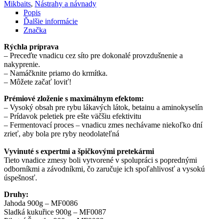
Mikbaits
,
Nástrahy a návnady
Popis
Ďalšie informácie
Značka
Rýchla príprava
– Preceďte vnadicu cez síto pre dokonalé provzdušnenie a
nakyprenie.
– Namáčknite priamo do krmítka.
– Môžete začať loviť!
Prémiové zloženie s maximálnym efektom:
– Vysoký obsah pre rybu lákavých látok, betainu a aminokyselín
– Prídavok peletiek pre ešte väčšiu efektivitu
– Fermentovací proces – vnadicu zmes nechávame niekoľko dní
zrieť, aby bola pre ryby neodolateľná
Vyvinuté s expertmi a špičkovými pretekármi
Tieto vnadice zmesy boli vytvorené v spolupráci s poprednými
odborníkmi a závodníkmi, čo zaručuje ich spoľahlivosť a vysokú
úspešnosť.
Druhy:
Jahoda 900g – MF0086
Sladká kukuřice 900g – MF0087