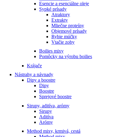
Esencie a esenciálne oleje
Sypké prísady
Atraktory
Extrakty
Mliečne proteíny
Objemové prísady
Rybie múčky
Vtačie zoby
Boilies mixy
Pomôcky na výrobu boilies
Krájače
Nástrahy a návnady
Dipy a boostre
Dipy
Boostre
Sprejové boostre
Sirupy, aditíva, arómy
Sirupy
Aditíva
Arómy
Method mixy, krmivá, cestá
Method mixy