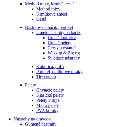
Method mixy, krmivá, cestá
Method mixy
Krmítkové zmesi
Cestá
Nástrahy na háčik, partikel
Umelé nástrahy na háčik
Umelá kukurica
Umelé pelety
Červy a ostatné
Wazzup & Zig rig
Svietiace nástrahy
Kukurica, puffi
Partikel, partiklové mraky
Tigrí orech
Pelety
Chytacie pelety
Klasické pelety
Pelety v dipe
Micro pelety
PVA bomby
Nástrahy na dravcov
Gumené nástrahy