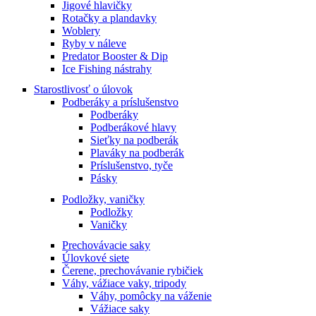
Jigové hlavičky
Rotačky a plandavky
Woblery
Ryby v náleve
Predator Booster & Dip
Ice Fishing nástrahy
Starostlivosť o úlovok
Podberáky a príslušenstvo
Podberáky
Podberákové hlavy
Sieťky na podberák
Plaváky na podberák
Príslušenstvo, tyče
Pásky
Podložky, vaničky
Podložky
Vaničky
Prechovávacie saky
Úlovkové siete
Čerene, prechovávanie rybičiek
Váhy, vážiace vaky, tripody
Váhy, pomôcky na váženie
Vážiace saky