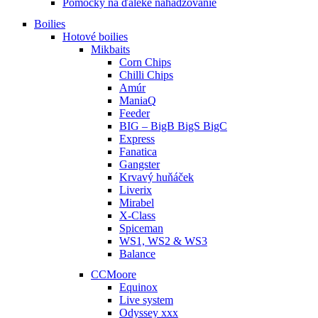
Pomôcky na ďaleké nahadzovanie
Boilies
Hotové boilies
Mikbaits
Corn Chips
Chilli Chips
Amúr
ManiaQ
Feeder
BIG – BigB BigS BigC
Express
Fanatica
Gangster
Krvavý huňáček
Liverix
Mirabel
X-Class
Spiceman
WS1, WS2 & WS3
Balance
CCMoore
Equinox
Live system
Odyssey xxx