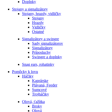
Doplnky
Stojany a signalizátory
Stojany, hrazdy, vidličky
Stojany
Hrazdy
Vidličky
Ostatné
Signalizátory a swingre
Sady signalizátorov
Signalizátory
Príposluchy
Swingre a doplnky
Snag ears, rohatinky
Pomôcky k lovu
Háčiky
Kaprárske
Plávaná, Feeder
Sumcové
Trojháčiky
Olová, ťažítka
Broky
Olová