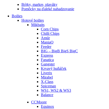
Bójky, markre, plaváky
Pomôcky na ďaleké nahadzovanie
Boilies
Hotové boilies
Mikbaits
Corn Chips
Chilli Chips
Amúr
ManiaQ
Feeder
BIG – BigB BigS BigC
Express
Fanatica
Gangster
Krvavý huňáček
Liverix
Mirabel
X-Class
Spiceman
WS1, WS2 & WS3
Balance
CCMoore
Equinox