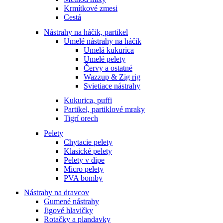
Krmítkové zmesi
Cestá
Nástrahy na háčik, partikel
Umelé nástrahy na háčik
Umelá kukurica
Umelé pelety
Červy a ostatné
Wazzup & Zig rig
Svietiace nástrahy
Kukurica, puffi
Partikel, partiklové mraky
Tigrí orech
Pelety
Chytacie pelety
Klasické pelety
Pelety v dipe
Micro pelety
PVA bomby
Nástrahy na dravcov
Gumené nástrahy
Jigové hlavičky
Rotačky a plandavky