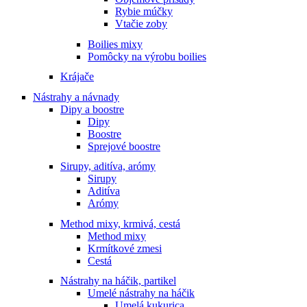
Rybie múčky
Vtačie zoby
Boilies mixy
Pomôcky na výrobu boilies
Krájače
Nástrahy a návnady
Dipy a boostre
Dipy
Boostre
Sprejové boostre
Sirupy, aditíva, arómy
Sirupy
Aditíva
Arómy
Method mixy, krmivá, cestá
Method mixy
Krmítkové zmesi
Cestá
Nástrahy na háčik, partikel
Umelé nástrahy na háčik
Umelá kukurica