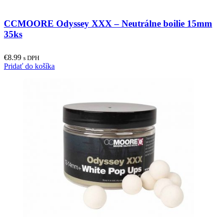
has
multiple
CCMOORE Odyssey XXX – Neutrálne boilie 15mm
variants.
The
35ks
options
may
€
8.99
be
s DPH
Pridať do košíka
chosen
on
the
product
page