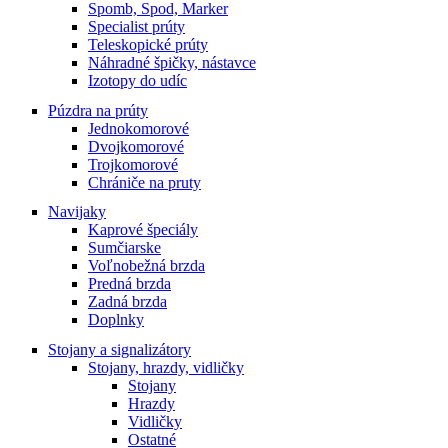
Spomb, Spod, Marker
on
Specialist prúty
the
Teleskopické prúty
product
Náhradné špičky, nástavce
page
Izotopy do udíc
Púzdra na prúty
Jednokomorové
Dvojkomorové
Trojkomorové
Chrániče na pruty
Navijaky
Kaprové špeciály
Sumčiarske
Voľnobežná brzda
Predná brzda
Zadná brzda
Doplnky
Stojany a signalizátory
Stojany, hrazdy, vidličky
Stojany
Hrazdy
Vidličky
Ostatné