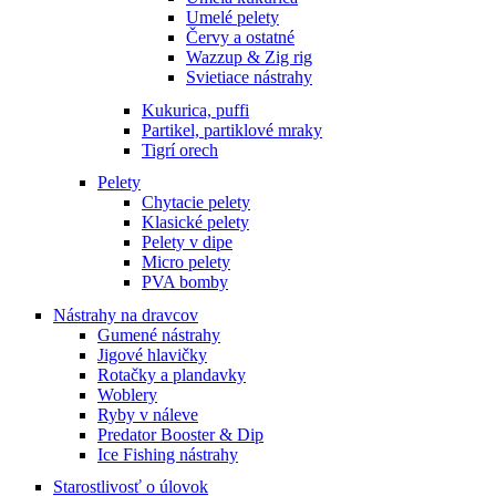
Umelé pelety
Červy a ostatné
Wazzup & Zig rig
Svietiace nástrahy
Kukurica, puffi
Partikel, partiklové mraky
Tigrí orech
Pelety
Chytacie pelety
Klasické pelety
Pelety v dipe
Micro pelety
PVA bomby
Nástrahy na dravcov
Gumené nástrahy
Jigové hlavičky
Rotačky a plandavky
Woblery
Ryby v náleve
Predator Booster & Dip
Ice Fishing nástrahy
Starostlivosť o úlovok