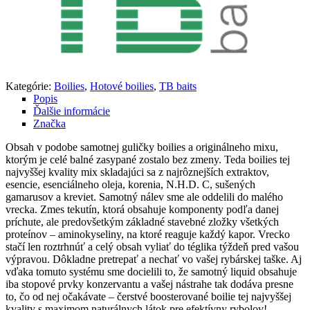
Kategórie:
Boilies
,
Hotové boilies
,
TB baits
Popis
Ďalšie informácie
Značka
Obsah v podobe samotnej guličky boilies a originálneho mixu,
ktorým je celé balné zasypané zostalo bez zmeny. Teda boilies tej
najvyššej kvality mix skladajúci sa z najrôznejších extraktov,
esencie, esenciálneho oleja, korenia, N.H.D. C, sušených
gamarusov a kreviet. Samotný nálev sme ale oddelili do malého
vrecka. Zmes tekutín, ktorá obsahuje komponenty podľa danej
príchute, ale predovšetkým základné stavebné zložky všetkých
proteínov – aminokyseliny, na ktoré reaguje každý kapor. Vrecko
stačí len roztrhnúť a celý obsah vyliať do téglika týždeň pred vašou
výpravou. Dôkladne pretrepať a nechať vo vašej rybárskej taške. Aj
vďaka tomuto systému sme docielili to, že samotný liquid obsahuje
iba stopové prvky konzervantu a vašej nástrahe tak dodáva presne
to, čo od nej očakávate – čerstvé boosterované boilie tej najvyššej
kvality s maximom naturálnych látok pre efektívny rybolov!