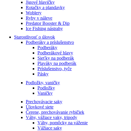
Jigové hlavičky
Rotačky a plandavky
Woblery
Ryby v náleve
Predator Booster & Dip
Ice Fishing nástrahy
Starostlivosť o úlovok
Podberáky a príslušenstvo
Podberáky
Podberákové hlavy
Sieťky na podberák
Plaváky na podberák
Príslušenstvo, tyče
Pásky
Podložky, vaničky
Podložky
Vaničky
Prechovávacie saky
Úlovkové siete
Čerene, prechovávanie rybičiek
Váhy, vážiace vaky, tripody
Váhy, pomôcky na váženie
Vážiace saky