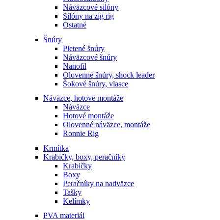
Náväzcové silóny
Silóny na zig rig
Ostatné
Šnúry
Pletené šnúry
Náväzcové šnúry
Nanofil
Olovenné šnúry, shock leader
Šokové šnúry, vlasce
Náväzce, hotové montáže
Náväzce
Hotové montáže
Olovenné náväzce, montáže
Ronnie Rig
Krmítka
Krabičky, boxy, peračníky
Krabičky
Boxy
Peračníky na nadväzce
Tašky
Kelímky
PVA materiál