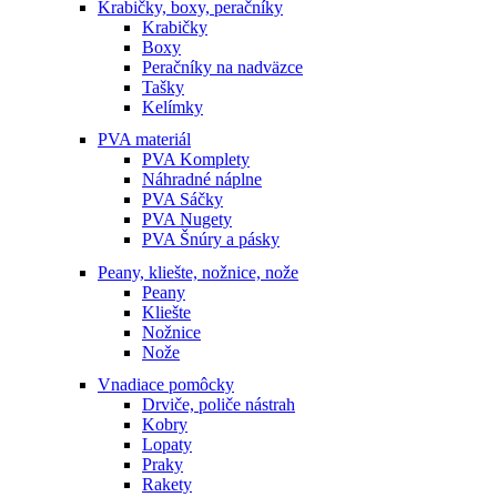
Krabičky, boxy, peračníky
Krabičky
Boxy
Peračníky na nadväzce
Tašky
Kelímky
PVA materiál
PVA Komplety
Náhradné náplne
PVA Sáčky
PVA Nugety
PVA Šnúry a pásky
Peany, kliešte, nožnice, nože
Peany
Kliešte
Nožnice
Nože
Vnadiace pomôcky
Drviče, poliče nástrah
Kobry
Lopaty
Praky
Rakety