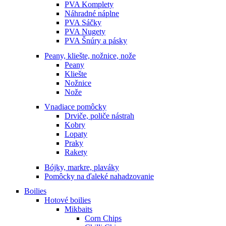
PVA Komplety
Náhradné náplne
PVA Sáčky
PVA Nugety
PVA Šnúry a pásky
Peany, kliešte, nožnice, nože
Peany
Kliešte
Nožnice
Nože
Vnadiace pomôcky
Drviče, poliče nástrah
Kobry
Lopaty
Praky
Rakety
Bójky, markre, plaváky
Pomôcky na ďaleké nahadzovanie
Boilies
Hotové boilies
Mikbaits
Corn Chips