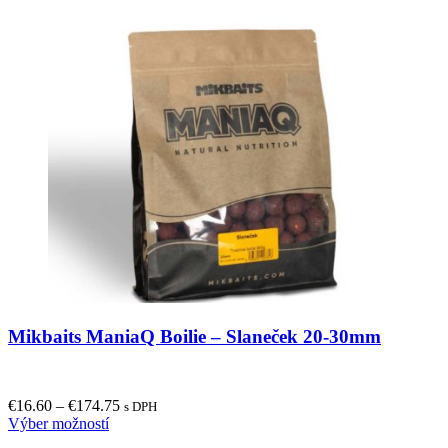
Mikbaits ManiaQ Boilie – Slaneček 20-30mm
€
16.60
–
€
174.75
s DPH
This
Výber možností
product