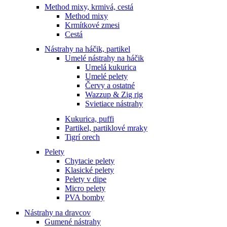
Method mixy, krmivá, cestá
Method mixy
Krmítkové zmesi
Cestá
Nástrahy na háčik, partikel
Umelé nástrahy na háčik
Umelá kukurica
Umelé pelety
Červy a ostatné
Wazzup & Zig rig
Svietiace nástrahy
Kukurica, puffi
Partikel, partiklové mraky
Tigrí orech
Pelety
Chytacie pelety
Klasické pelety
Pelety v dipe
Micro pelety
PVA bomby
Nástrahy na dravcov
Gumené nástrahy