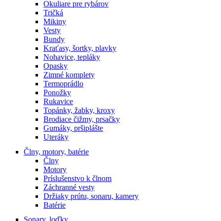
Okuliare pre rybárov
Tričká
Mikiny
Vesty
Bundy
Kraťasy, šortky, plavky
Nohavice, tepláky
Opasky
Zimné komplety
Termoprádlo
Ponožky
Rukavice
Topánky, žabky, kroxy
Brodiace čižmy, prsačky
Gumáky, pršiplášte
Uteráky
Člny, motory, batérie
Člny
Motory
Príslušenstvo k člnom
Záchranné vesty
Držiaky prútu, sonaru, kamery
Batérie
Sonary, loďky