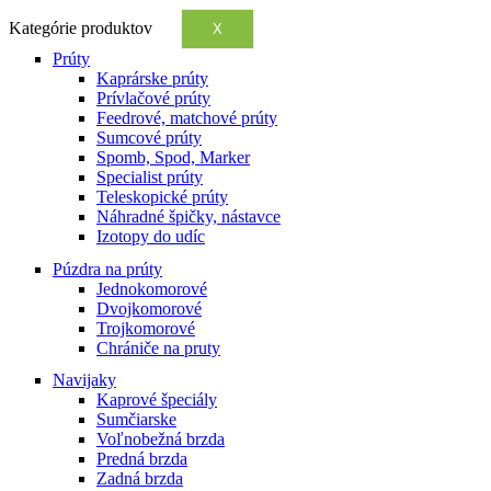
Kategórie produktov
X
Prúty
Kaprárske prúty
Prívlačové prúty
Feedrové, matchové prúty
Sumcové prúty
Spomb, Spod, Marker
Specialist prúty
Teleskopické prúty
Náhradné špičky, nástavce
Izotopy do udíc
Púzdra na prúty
Jednokomorové
Dvojkomorové
Trojkomorové
Chrániče na pruty
Navijaky
Kaprové špeciály
Sumčiarske
Voľnobežná brzda
Predná brzda
Zadná brzda