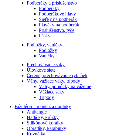
Podberáky a príslušenstvo
Podberáky
Podberákové hlavy
Sieťky na podberák
Plaváky na podberák
Príslušenstvo, tyče
Pásky
Podložky, vaničky
Podložky
Vaničky
Prechovávacie saky
Úlovkové siete
Čerene, prechovávanie rybičiek
Váhy, vážiace vaky, tripody
Váhy, pomôcky na váženie
Vážiace saky
Tripody
Bižutéria – montáž a doplnky
Antitangle
Hadičky, krúžky
Silikónové korálky
Obratlíky, karabinky
Rovnátka