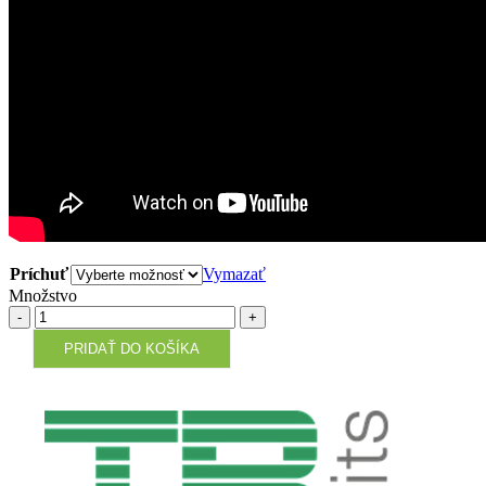
Príchuť
Vymazať
Množstvo
Množstvo
PRIDAŤ DO KOŠÍKA