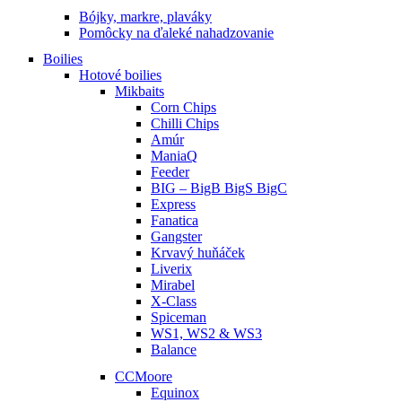
Bójky, markre, plaváky
Pomôcky na ďaleké nahadzovanie
Boilies
Hotové boilies
Mikbaits
Corn Chips
Chilli Chips
Amúr
ManiaQ
Feeder
BIG – BigB BigS BigC
Express
Fanatica
Gangster
Krvavý huňáček
Liverix
Mirabel
X-Class
Spiceman
WS1, WS2 & WS3
Balance
CCMoore
Equinox