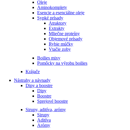
Oleje
Aminokomplety
Esencie a esenciálne oleje
Sypké prísady
Atraktory
Extrakty
Mliečne proteíny
Objemové prísady
Rybie múčky
Vtačie zoby
Boilies mixy
Pomôcky na výrobu boilies
Krájače
Nástrahy a návnady
Dipy a boostre
Dipy
Boostre
Sprejové boostre
Sirupy, aditíva, arómy
Sirupy
Aditíva
Arómy