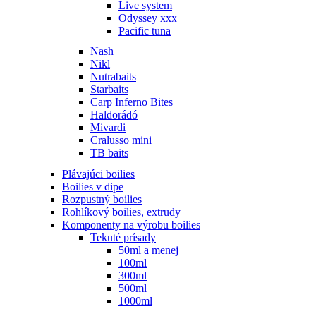
Live system
Odyssey xxx
Pacific tuna
Nash
Nikl
Nutrabaits
Starbaits
Carp Inferno Bites
Haldorádó
Mivardi
Cralusso mini
TB baits
Plávajúci boilies
Boilies v dipe
Rozpustný boilies
Rohlíkový boilies, extrudy
Komponenty na výrobu boilies
Tekuté prísady
50ml a menej
100ml
300ml
500ml
1000ml