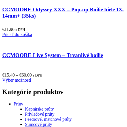
CCMOORE Odyssey XXX – Pop-up Boilie biele 13-
14mm+ (35ks)
€
11.96
s DPH
Pridať do košíka
CCMOORE Live System – Trvanlivé boilie
€
15.40
–
€
60.00
s DPH
This
Výber možností
product
has
Kategórie produktov
multiple
variants.
Prúty
The
Kaprárske prúty
options
Prívlačové prúty
may
Feedrové, matchové prúty
be
Sumcové prúty
chosen