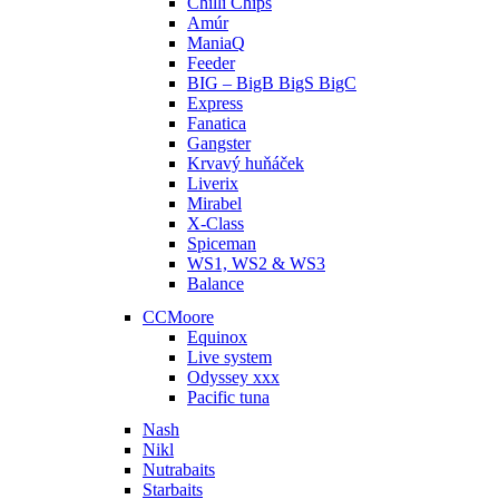
Chilli Chips
Amúr
ManiaQ
Feeder
BIG – BigB BigS BigC
Express
Fanatica
Gangster
Krvavý huňáček
Liverix
Mirabel
X-Class
Spiceman
WS1, WS2 & WS3
Balance
CCMoore
Equinox
Live system
Odyssey xxx
Pacific tuna
Nash
Nikl
Nutrabaits
Starbaits