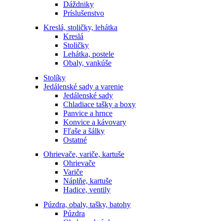
Dáždniky
Príslušenstvo
Kreslá, stoličky, lehátka
Kreslá
Stoličky
Lehátka, postele
Obaly, vankúše
Stolíky
Jedálenské sady a varenie
Jedálenské sady
Chladiace tašky a boxy
Panvice a hrnce
Konvice a kávovary
Fľaše a šálky
Ostatné
Ohrievače, variče, kartuše
Ohrievače
Variče
Náplňe, kartuše
Hadice, ventily
Púzdra, obaly, tašky, batohy
Púzdra