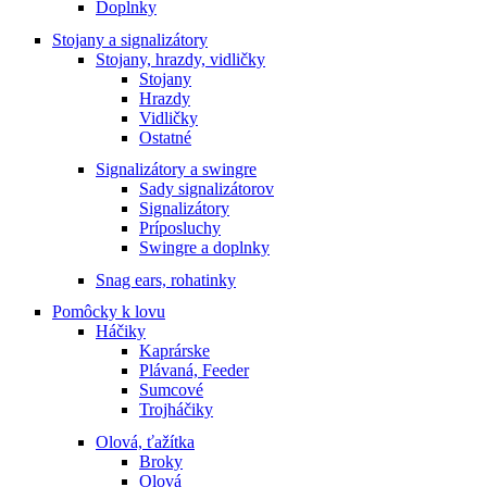
Doplnky
Stojany a signalizátory
Stojany, hrazdy, vidličky
Stojany
Hrazdy
Vidličky
Ostatné
Signalizátory a swingre
Sady signalizátorov
Signalizátory
Príposluchy
Swingre a doplnky
Snag ears, rohatinky
Pomôcky k lovu
Háčiky
Kaprárske
Plávaná, Feeder
Sumcové
Trojháčiky
Olová, ťažítka
Broky
Olová