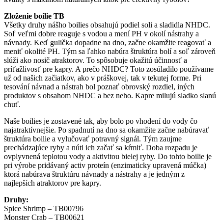
Zloženie boilie TB
Všetky druhy nášho boilies obsahujú podiel soli a sladidla NHDC.
Soľ veľmi dobre reaguje s vodou a mení PH v okolí nástrahy a
návnady. Keď gulička dopadne na dno, začne okamžite reagovať a
meniť okolité PH. Tým sa ľahko nabúra štruktúra bolí a soľ zároveň
slúži ako nosič atraktorov. To spôsobuje okažitú účinnosť a
príťažlivosť pre kapry. A prečo NHDC? Toto zosúladilo používame
už od našich začiatkov, ako v práškovej, tak v tekutej forme. Pri
tesování návnad a nástrah bol poznať obrovský rozdiel, iných
produktov s obsahom NHDC a bez neho. Kapre milujú sladko slanú
chuť.
Naše boilies je zostavené tak, aby bolo po vhodení do vody čo
najatraktívnejšie. Po spadnutí na dno sa okamžite začne nabúravať
štruktúra boilie a vylučovať potravný signál. Tým zaujme
prechádzajúce ryby a núti ich začať sa kŕmiť. Doba rozpadu je
ovplyvnená teplotou vody a aktivitou bielej ryby. Do tohto boilie je
pri výrobe pridávaný activ proteín (enzimaticky upravená múčka)
ktorá nabúrava štruktúru návnady a nástrahy a je jedným z
najlepších atraktorov pre kapry.
Druhy:
Spice Shrimp – TB00796
Monster Crab – TB00621