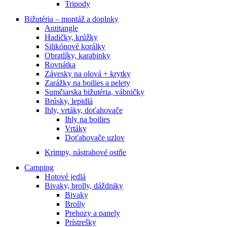
Tripody
Bižutéria – montáž a doplnky
Antitangle
Hadičky, krúžky
Silikónové korálky
Obratlíky, karabinky
Rovnátka
Závesky na olová + krytky
Zarážky na boilies a pelety
Sumčiarska bižutéria, vábničky
Brúsky, lepidlá
Ihly, vrtáky, doťahovače
Ihly na boilies
Vrtáky
Doťahovače uzlov
Krimpy, nástrahové ostňe
Camping
Hotové jedlá
Bivaky, brolly, dáždniky
Bivaky
Brolly
Prehozy a panely
Prístrešky