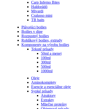
Carp Inferno Bites
Haldorádó
Mivardi
Cralusso mini
TB baits
Plávajúci boilies
Boilies v dipe
Rozpustný boilies
Rohlíkový boilies, extrudy
Komponenty na výrobu boilies
Tekuté prísady
50ml a menej
100ml
300ml
500ml
1000ml
Oleje
Aminokomplety
Esencie a esenciálne oleje
Sypké prísady
Atraktory
Extrakty
Mliečne proteíny
Objemové prísady