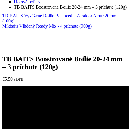
Hotové boilies
TB BAITS Boostrované Boilie 20-24 mm – 3 príchute (120g)
TB BAITS Vyvážené Boilie Balanced + Atraktor Amur 20mm
(100g)
Mikbaits Vlhčený Ready Mix - 4 príchute (900g)
TB BAITS Boostrované Boilie 20-24 mm
– 3 príchute (120g)
€
5.50
s DPH