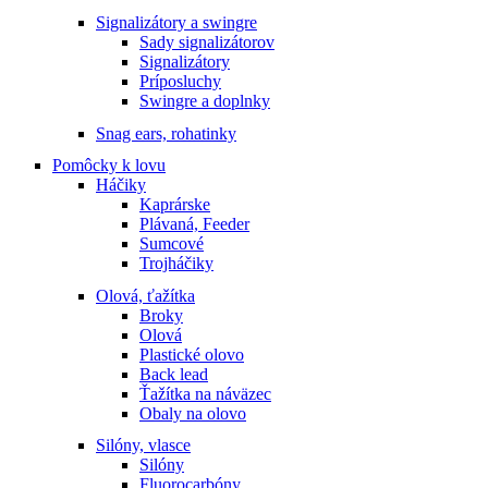
Signalizátory a swingre
Sady signalizátorov
Signalizátory
Príposluchy
Swingre a doplnky
Snag ears, rohatinky
Pomôcky k lovu
Háčiky
Kaprárske
Plávaná, Feeder
Sumcové
Trojháčiky
Olová, ťažítka
Broky
Olová
Plastické olovo
Back lead
Ťažítka na náväzec
Obaly na olovo
Silóny, vlasce
Silóny
Fluorocarbóny