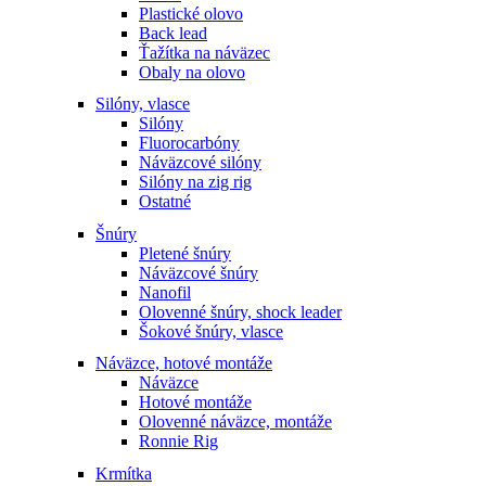
Plastické olovo
Back lead
Ťažítka na náväzec
Obaly na olovo
Silóny, vlasce
Silóny
Fluorocarbóny
Náväzcové silóny
Silóny na zig rig
Ostatné
Šnúry
Pletené šnúry
Náväzcové šnúry
Nanofil
Olovenné šnúry, shock leader
Šokové šnúry, vlasce
Náväzce, hotové montáže
Náväzce
Hotové montáže
Olovenné náväzce, montáže
Ronnie Rig
Krmítka