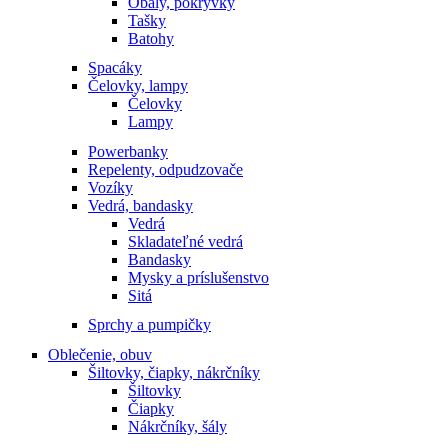
Obaly, pokrývky
Tašky
Batohy
Spacáky
Čelovky, lampy
Čelovky
Lampy
Powerbanky
Repelenty, odpudzovače
Vozíky
Vedrá, bandasky
Vedrá
Skladateľné vedrá
Bandasky
Mysky a príslušenstvo
Sitá
Sprchy a pumpičky
Oblečenie, obuv
Šiltovky, čiapky, nákrčníky
Šiltovky
Čiapky
Nákrčníky, šály