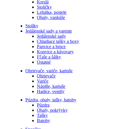
Kreslá
Stoličky
Lehátka, postele
Obaly, vankúše
Stolíky
Jedálenské sady a varenie
Jedálenské sady
Chladiace tašky a boxy
Panvice a hrnce
Konvice a kávovary
Fľaše a šálky
Ostatné
Ohrievače, variče, kartuše
Ohrievače
Variče
Náplňe, kartuše
Hadice, ventily
Púzdra, obaly, tašky, batohy
Púzdra
Obaly, pokrývky
Tašky
Batohy