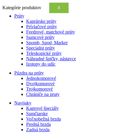
Kategórie produktov
X
Prúty
Kaprárske prúty
Prívlačové prúty
Feedrové, matchové prúty
Sumcové prúty
Spomb, Spod, Marker
Specialist prúty
Teleskopické prúty
Náhradné špičky, nástavce
Izotopy do udíc
Púzdra na prúty
Jednokomorové
Dvojkomorové
Trojkomorové
Chrániče na pruty
Navijaky
Kaprové špeciály
Sumčiarske
Voľnobežná brzda
Predná brzda
Zadná brzda