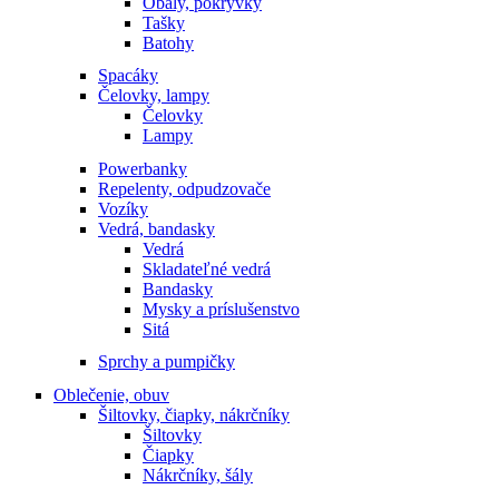
Obaly, pokrývky
Tašky
Batohy
Spacáky
Čelovky, lampy
Čelovky
Lampy
Powerbanky
Repelenty, odpudzovače
Vozíky
Vedrá, bandasky
Vedrá
Skladateľné vedrá
Bandasky
Mysky a príslušenstvo
Sitá
Sprchy a pumpičky
Oblečenie, obuv
Šiltovky, čiapky, nákrčníky
Šiltovky
Čiapky
Nákrčníky, šály