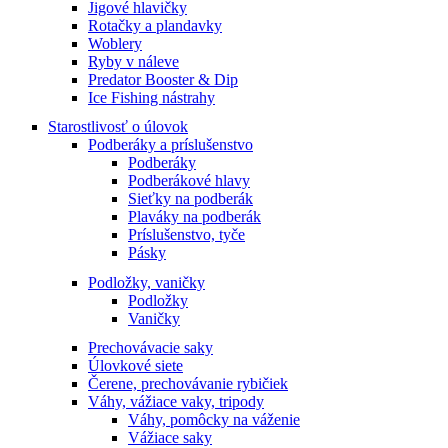
Jigové hlavičky
Rotačky a plandavky
Woblery
Ryby v náleve
Predator Booster & Dip
Ice Fishing nástrahy
Starostlivosť o úlovok
Podberáky a príslušenstvo
Podberáky
Podberákové hlavy
Sieťky na podberák
Plaváky na podberák
Príslušenstvo, tyče
Pásky
Podložky, vaničky
Podložky
Vaničky
Prechovávacie saky
Úlovkové siete
Čerene, prechovávanie rybičiek
Váhy, vážiace vaky, tripody
Váhy, pomôcky na váženie
Vážiace saky