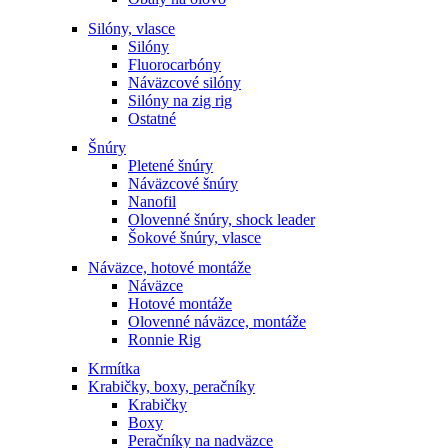
Silóny, vlasce
Silóny
Fluorocarbóny
Náväzcové silóny
Silóny na zig rig
Ostatné
Šnúry
Pletené šnúry
Náväzcové šnúry
Nanofil
Olovenné šnúry, shock leader
Šokové šnúry, vlasce
Náväzce, hotové montáže
Náväzce
Hotové montáže
Olovenné náväzce, montáže
Ronnie Rig
Krmítka
Krabičky, boxy, peračníky
Krabičky
Boxy
Peračníky na nadväzce