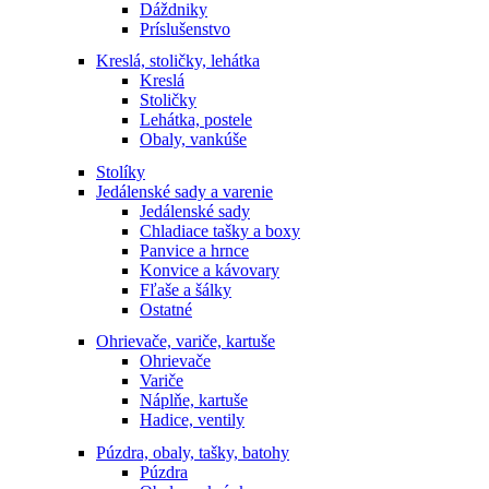
Dáždniky
Príslušenstvo
Kreslá, stoličky, lehátka
Kreslá
Stoličky
Lehátka, postele
Obaly, vankúše
Stolíky
Jedálenské sady a varenie
Jedálenské sady
Chladiace tašky a boxy
Panvice a hrnce
Konvice a kávovary
Fľaše a šálky
Ostatné
Ohrievače, variče, kartuše
Ohrievače
Variče
Náplňe, kartuše
Hadice, ventily
Púzdra, obaly, tašky, batohy
Púzdra