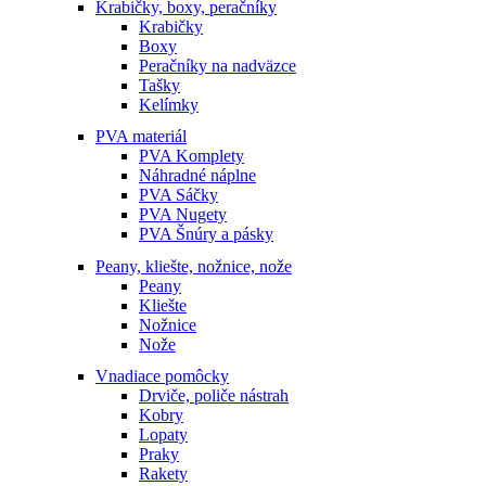
Krabičky, boxy, peračníky
Krabičky
Boxy
Peračníky na nadväzce
Tašky
Kelímky
PVA materiál
PVA Komplety
Náhradné náplne
PVA Sáčky
PVA Nugety
PVA Šnúry a pásky
Peany, kliešte, nožnice, nože
Peany
Kliešte
Nožnice
Nože
Vnadiace pomôcky
Drviče, poliče nástrah
Kobry
Lopaty
Praky
Rakety