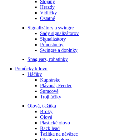
Stojany
Hrazdy
Vidličky
Ostatné
Signalizátory a swingre
Sady signalizátorov
Signalizátory
Príposluchy
Swingre a doplnky
Snag ears, rohatinky
Pomôcky k lovu
Háčiky
Kaprárske
Plávaná, Feeder
Sumcové
Trojháčiky
Olová, ťažítka
Broky
Olová
Plastické olovo
Back lead
Ťažítka na náväzec
Obaly na olovo