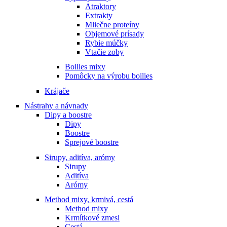
Atraktory
Extrakty
Mliečne proteíny
Objemové prísady
Rybie múčky
Vtačie zoby
Boilies mixy
Pomôcky na výrobu boilies
Krájače
Nástrahy a návnady
Dipy a boostre
Dipy
Boostre
Sprejové boostre
Sirupy, aditíva, arómy
Sirupy
Aditíva
Arómy
Method mixy, krmivá, cestá
Method mixy
Krmítkové zmesi
Cestá