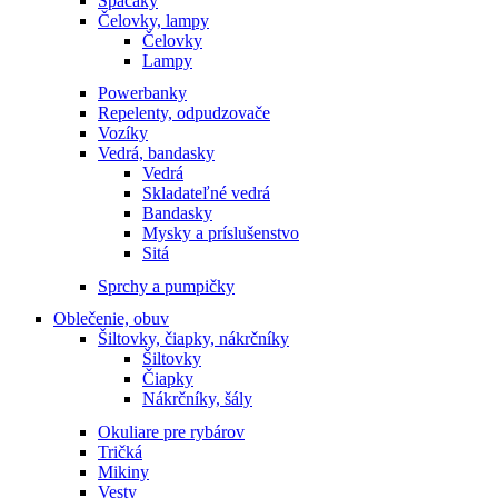
Spacáky
Čelovky, lampy
Čelovky
Lampy
Powerbanky
Repelenty, odpudzovače
Vozíky
Vedrá, bandasky
Vedrá
Skladateľné vedrá
Bandasky
Mysky a príslušenstvo
Sitá
Sprchy a pumpičky
Oblečenie, obuv
Šiltovky, čiapky, nákrčníky
Šiltovky
Čiapky
Nákrčníky, šály
Okuliare pre rybárov
Tričká
Mikiny
Vesty