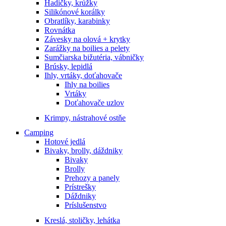
Hadičky, krúžky
Silikónové korálky
Obratlíky, karabinky
Rovnátka
Závesky na olová + krytky
Zarážky na boilies a pelety
Sumčiarska bižutéria, vábničky
Brúsky, lepidlá
Ihly, vrtáky, doťahovače
Ihly na boilies
Vrtáky
Doťahovače uzlov
Krimpy, nástrahové ostňe
Camping
Hotové jedlá
Bivaky, brolly, dáždniky
Bivaky
Brolly
Prehozy a panely
Prístrešky
Dáždniky
Príslušenstvo
Kreslá, stoličky, lehátka