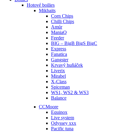
Hotové boilies
Mikbaits
Corn Chips
Chilli Chips
Amúr
ManiaQ
Feeder
BIG – BigB BigS BigC
Express
Fanatica
Gangster
Krvavý huňáček
Liverix
Mirabel
X-Class
Spiceman
WS1, WS2 & WS3
Balance
CCMoore
Equinox
Live system
Odyssey xxx
Pacific tuna