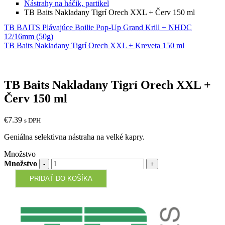
Nástrahy na háčik, partikel
TB Baits Nakladany Tigrí Orech XXL + Červ 150 ml
TB BAITS Plávajúce Boilie Pop-Up Grand Krill + NHDC
12/16mm (50g)
TB Baits Nakladany Tigrí Orech XXL + Kreveta 150 ml
TB Baits Nakladany Tigrí Orech XXL +
Červ 150 ml
€
7.39
s DPH
Geniálna selektivna nástraha na velké kapry.
Množstvo
Množstvo
PRIDAŤ DO KOŠÍKA