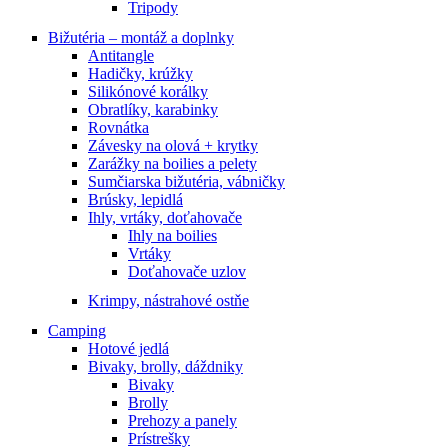
Tripody
Bižutéria – montáž a doplnky
Antitangle
Hadičky, krúžky
Silikónové korálky
Obratlíky, karabinky
Rovnátka
Závesky na olová + krytky
Zarážky na boilies a pelety
Sumčiarska bižutéria, vábničky
Brúsky, lepidlá
Ihly, vrtáky, doťahovače
Ihly na boilies
Vrtáky
Doťahovače uzlov
Krimpy, nástrahové ostňe
Camping
Hotové jedlá
Bivaky, brolly, dáždniky
Bivaky
Brolly
Prehozy a panely
Prístrešky