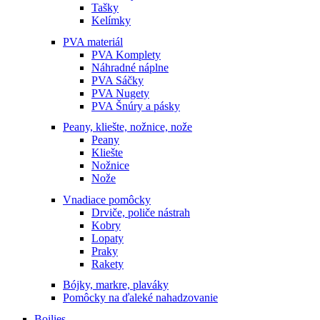
Tašky
Kelímky
PVA materiál
PVA Komplety
Náhradné náplne
PVA Sáčky
PVA Nugety
PVA Šnúry a pásky
Peany, kliešte, nožnice, nože
Peany
Kliešte
Nožnice
Nože
Vnadiace pomôcky
Drviče, poliče nástrah
Kobry
Lopaty
Praky
Rakety
Bójky, markre, plaváky
Pomôcky na ďaleké nahadzovanie
Boilies