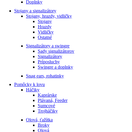
Doplnky
Stojany a signalizátory
Stojany, hrazdy, vidličky
Stojany
Hrazdy
Vidličky
Ostatné
Signalizátory a swingre
Sady signalizátorov
Signalizátory
Príposluchy
Swingre a doplnky
Snag ears, rohatinky
Pomôcky k lovu
Háčiky
Kaprárske
Plávaná, Feeder
Sumcové
Trojháčiky
Olová, ťažítka
Broky
Olová