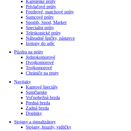
Kaprárske prúty
Prívlačové prúty
Feedrové, matchové prúty
Sumcové prúty
Spomb, Spod, Marker
Specialist prúty
Teleskopické prúty
Náhradné špičky, nástavce
Izotopy do udíc
Púzdra na prúty
Jednokomorové
Dvojkomorové
Trojkomorové
Chrániče na pruty
Navijaky
Kaprové špeciály
Sumčiarske
Voľnobežná brzda
Predná brzda
Zadná brzda
Doplnky
Stojany a signalizátory
Stojany, hrazdy, vidličky