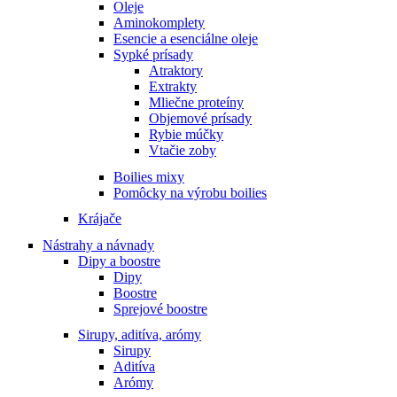
Oleje
Aminokomplety
Esencie a esenciálne oleje
Sypké prísady
Atraktory
Extrakty
Mliečne proteíny
Objemové prísady
Rybie múčky
Vtačie zoby
Boilies mixy
Pomôcky na výrobu boilies
Krájače
Nástrahy a návnady
Dipy a boostre
Dipy
Boostre
Sprejové boostre
Sirupy, aditíva, arómy
Sirupy
Aditíva
Arómy