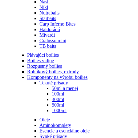
Nash
Nikl
Nutrabaits
Starbaits
Carp Inferno Bites
Haldorádó
Mivardi
Cralusso mini
TB baits
Plávajúci boilies
Boilies v dipe
Rozpustný boilies
Rohlíkový boilies, extrudy
Komponenty na výrobu boilies
Tekuté prísady
50ml a menej
100ml
300ml
500ml
1000ml
Oleje
Aminokomplety
Esencie a esenciálne oleje
Sypké prísady