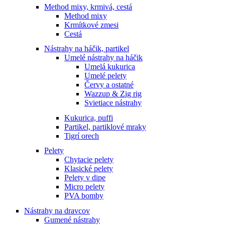
Method mixy, krmivá, cestá
Method mixy
Krmítkové zmesi
Cestá
Nástrahy na háčik, partikel
Umelé nástrahy na háčik
Umelá kukurica
Umelé pelety
Červy a ostatné
Wazzup & Zig rig
Svietiace nástrahy
Kukurica, puffi
Partikel, partiklové mraky
Tigrí orech
Pelety
Chytacie pelety
Klasické pelety
Pelety v dipe
Micro pelety
PVA bomby
Nástrahy na dravcov
Gumené nástrahy