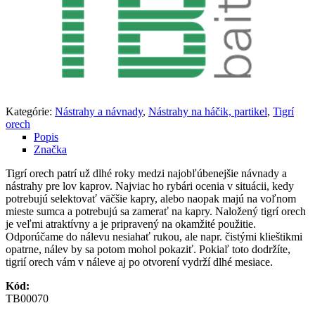
Kategórie:
Nástrahy a návnady
,
Nástrahy na háčik, partikel
,
Tigrí
orech
Popis
Značka
Tigrí orech patrí už dlhé roky medzi najobľúbenejšie návnady a
nástrahy pre lov kaprov. Najviac ho rybári ocenia v situácii, kedy
potrebujú selektovať väčšie kapry, alebo naopak majú na voľnom
mieste sumca a potrebujú sa zamerať na kapry. Naložený tigrí orech
je veľmi atraktívny a je pripravený na okamžité použitie.
Odporúčame do nálevu nesiahať rukou, ale napr. čistými klieštikmi
opatrne, nálev by sa potom mohol pokaziť. Pokiaľ toto dodržíte,
tigrií orech vám v náleve aj po otvorení vydrží dlhé mesiace.
Kód:
TB00070