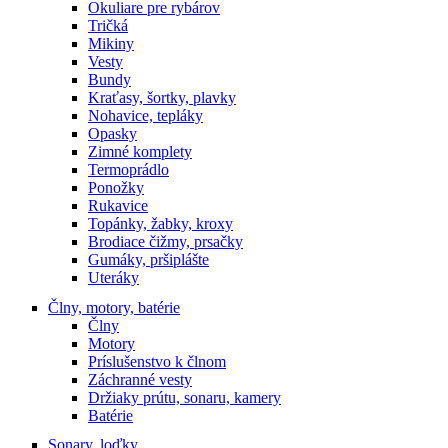
Okuliare pre rybárov
Tričká
Mikiny
Vesty
Bundy
Kraťasy, šortky, plavky
Nohavice, tepláky
Opasky
Zimné komplety
Termoprádlo
Ponožky
Rukavice
Topánky, žabky, kroxy
Brodiace čižmy, prsačky
Gumáky, pršiplášte
Uteráky
Člny, motory, batérie
Člny
Motory
Príslušenstvo k člnom
Záchranné vesty
Držiaky prútu, sonaru, kamery
Batérie
Sonary, loďky