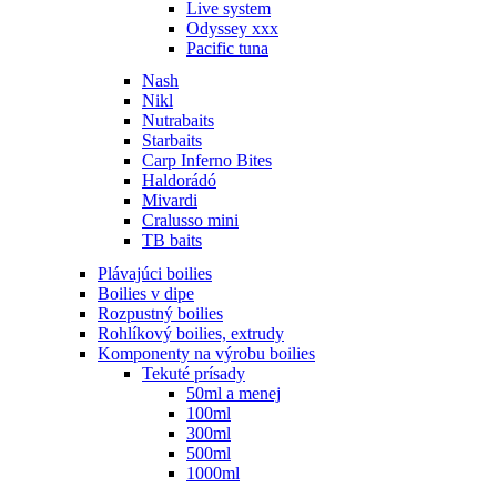
Live system
Odyssey xxx
Pacific tuna
Nash
Nikl
Nutrabaits
Starbaits
Carp Inferno Bites
Haldorádó
Mivardi
Cralusso mini
TB baits
Plávajúci boilies
Boilies v dipe
Rozpustný boilies
Rohlíkový boilies, extrudy
Komponenty na výrobu boilies
Tekuté prísady
50ml a menej
100ml
300ml
500ml
1000ml