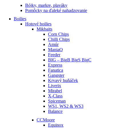
Bójky, markre, plaváky
Pomôcky na ďaleké nahadzovanie
Boilies
Hotové boilies
Mikbaits
Corn Chips
Chilli Chips
Amúr
ManiaQ
Feeder
BIG – BigB BigS BigC
Express
Fanatica
Gangster
Krvavý huňáček
Liverix
Mirabel
X-Class
Spiceman
WS1, WS2 & WS3
Balance
CCMoore
Equinox