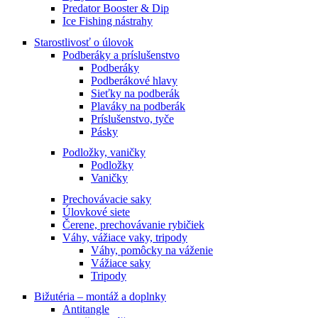
Predator Booster & Dip
Ice Fishing nástrahy
Starostlivosť o úlovok
Podberáky a príslušenstvo
Podberáky
Podberákové hlavy
Sieťky na podberák
Plaváky na podberák
Príslušenstvo, tyče
Pásky
Podložky, vaničky
Podložky
Vaničky
Prechovávacie saky
Úlovkové siete
Čerene, prechovávanie rybičiek
Váhy, vážiace vaky, tripody
Váhy, pomôcky na váženie
Vážiace saky
Tripody
Bižutéria – montáž a doplnky
Antitangle