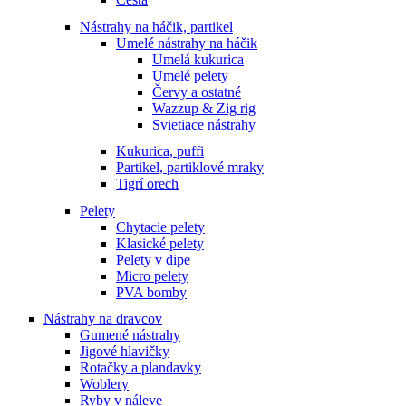
Nástrahy na háčik, partikel
Umelé nástrahy na háčik
Umelá kukurica
Umelé pelety
Červy a ostatné
Wazzup & Zig rig
Svietiace nástrahy
Kukurica, puffi
Partikel, partiklové mraky
Tigrí orech
Pelety
Chytacie pelety
Klasické pelety
Pelety v dipe
Micro pelety
PVA bomby
Nástrahy na dravcov
Gumené nástrahy
Jigové hlavičky
Rotačky a plandavky
Woblery
Ryby v náleve