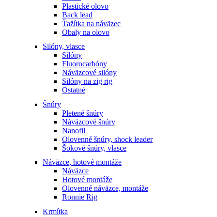
Plastické olovo
Back lead
Ťažítka na náväzec
Obaly na olovo
Silóny, vlasce
Silóny
Fluorocarbóny
Náväzcové silóny
Silóny na zig rig
Ostatné
Šnúry
Pletené šnúry
Náväzcové šnúry
Nanofil
Olovenné šnúry, shock leader
Šokové šnúry, vlasce
Náväzce, hotové montáže
Náväzce
Hotové montáže
Olovenné náväzce, montáže
Ronnie Rig
Krmítka