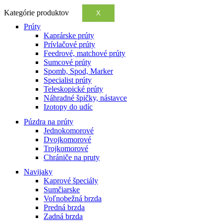
Kategórie produktov
X
Prúty
Kaprárske prúty
Prívlačové prúty
Feedrové, matchové prúty
Sumcové prúty
Spomb, Spod, Marker
Specialist prúty
Teleskopické prúty
Náhradné špičky, nástavce
Izotopy do udíc
Púzdra na prúty
Jednokomorové
Dvojkomorové
Trojkomorové
Chrániče na pruty
Navijaky
Kaprové špeciály
Sumčiarske
Voľnobežná brzda
Predná brzda
Zadná brzda