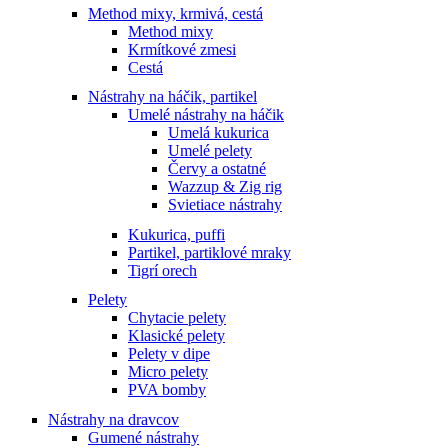
Method mixy, krmivá, cestá
Method mixy
Krmítkové zmesi
Cestá
Nástrahy na háčik, partikel
Umelé nástrahy na háčik
Umelá kukurica
Umelé pelety
Červy a ostatné
Wazzup & Zig rig
Svietiace nástrahy
Kukurica, puffi
Partikel, partiklové mraky
Tigrí orech
Pelety
Chytacie pelety
Klasické pelety
Pelety v dipe
Micro pelety
PVA bomby
Nástrahy na dravcov
Gumené nástrahy