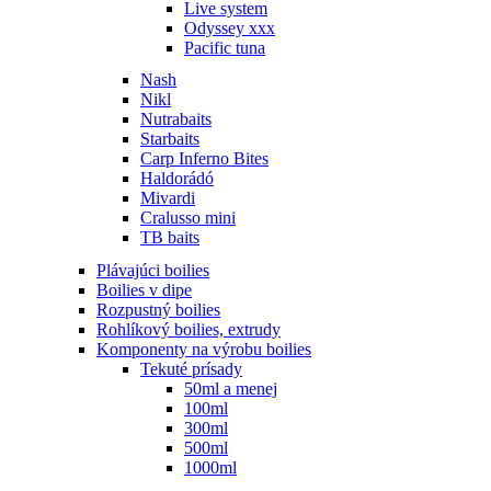
Live system
Odyssey xxx
Pacific tuna
Nash
Nikl
Nutrabaits
Starbaits
Carp Inferno Bites
Haldorádó
Mivardi
Cralusso mini
TB baits
Plávajúci boilies
Boilies v dipe
Rozpustný boilies
Rohlíkový boilies, extrudy
Komponenty na výrobu boilies
Tekuté prísady
50ml a menej
100ml
300ml
500ml
1000ml