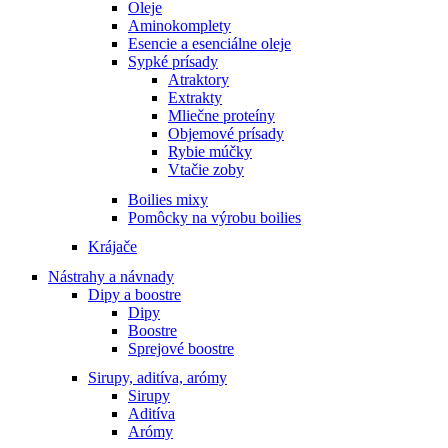
Oleje
Aminokomplety
Esencie a esenciálne oleje
Sypké prísady
Atraktory
Extrakty
Mliečne proteíny
Objemové prísady
Rybie múčky
Vtačie zoby
Boilies mixy
Pomôcky na výrobu boilies
Krájače
Nástrahy a návnady
Dipy a boostre
Dipy
Boostre
Sprejové boostre
Sirupy, aditíva, arómy
Sirupy
Aditíva
Arómy