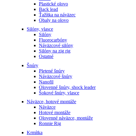
Plastické olovo
Back lead
Ťažítka na náväzec
Obaly na olovo
Silóny, vlasce
Silóny
Fluorocarbóny
Náväzcové silóny
Silóny na zig rig
Ostatné
Šnúry
Pletené šnúry
Náväzcové šnúry
Nanofil
Olovenné šnúry, shock leader
Šokové šnúry, vlasce
Náväzce, hotové montáže
Náväzce
Hotové montáže
Olovenné náväzce, montáže
Ronnie Rig
Krmítka