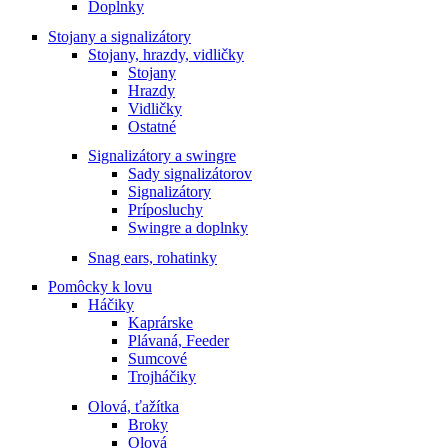
Doplnky
Stojany a signalizátory
Stojany, hrazdy, vidličky
Stojany
Hrazdy
Vidličky
Ostatné
Signalizátory a swingre
Sady signalizátorov
Signalizátory
Príposluchy
Swingre a doplnky
Snag ears, rohatinky
Pomôcky k lovu
Háčiky
Kaprárske
Plávaná, Feeder
Sumcové
Trojháčiky
Olová, ťažítka
Broky
Olová