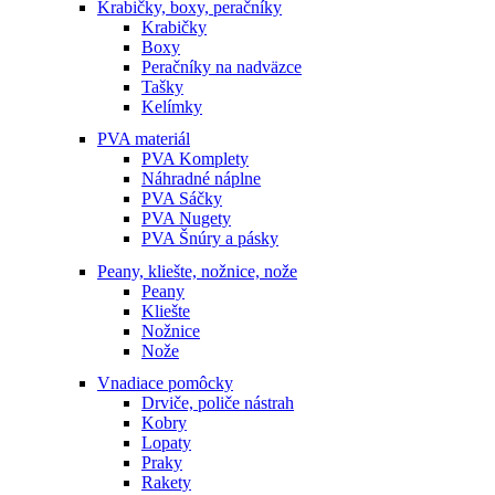
Krabičky, boxy, peračníky
Krabičky
Boxy
Peračníky na nadväzce
Tašky
Kelímky
PVA materiál
PVA Komplety
Náhradné náplne
PVA Sáčky
PVA Nugety
PVA Šnúry a pásky
Peany, kliešte, nožnice, nože
Peany
Kliešte
Nožnice
Nože
Vnadiace pomôcky
Drviče, poliče nástrah
Kobry
Lopaty
Praky
Rakety