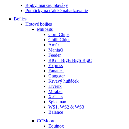
Bójky, markre, plaváky
Pomôcky na ďaleké nahadzovanie
Boilies
Hotové boilies
Mikbaits
Corn Chips
Chilli Chips
Amúr
ManiaQ
Feeder
BIG – BigB BigS BigC
Express
Fanatica
Gangster
Krvavý huňáček
Liverix
Mirabel
X-Class
Spiceman
WS1, WS2 & WS3
Balance
CCMoore
Equinox