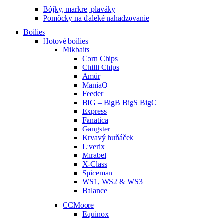
Bójky, markre, plaváky
Pomôcky na ďaleké nahadzovanie
Boilies
Hotové boilies
Mikbaits
Corn Chips
Chilli Chips
Amúr
ManiaQ
Feeder
BIG – BigB BigS BigC
Express
Fanatica
Gangster
Krvavý huňáček
Liverix
Mirabel
X-Class
Spiceman
WS1, WS2 & WS3
Balance
CCMoore
Equinox