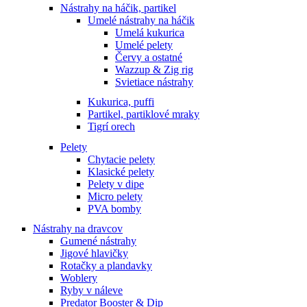
Nástrahy na háčik, partikel
Umelé nástrahy na háčik
Umelá kukurica
Umelé pelety
Červy a ostatné
Wazzup & Zig rig
Svietiace nástrahy
Kukurica, puffi
Partikel, partiklové mraky
Tigrí orech
Pelety
Chytacie pelety
Klasické pelety
Pelety v dipe
Micro pelety
PVA bomby
Nástrahy na dravcov
Gumené nástrahy
Jigové hlavičky
Rotačky a plandavky
Woblery
Ryby v náleve
Predator Booster & Dip