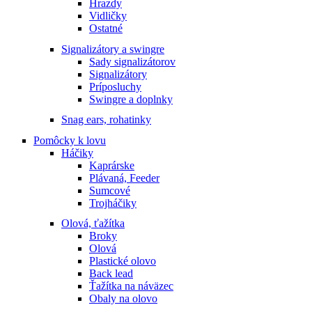
Hrazdy
Vidličky
Ostatné
Signalizátory a swingre
Sady signalizátorov
Signalizátory
Príposluchy
Swingre a doplnky
Snag ears, rohatinky
Pomôcky k lovu
Háčiky
Kaprárske
Plávaná, Feeder
Sumcové
Trojháčiky
Olová, ťažítka
Broky
Olová
Plastické olovo
Back lead
Ťažítka na náväzec
Obaly na olovo