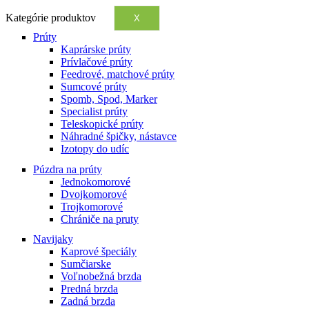
Kategórie produktov
X
Prúty
Kaprárske prúty
Prívlačové prúty
Feedrové, matchové prúty
Sumcové prúty
Spomb, Spod, Marker
Specialist prúty
Teleskopické prúty
Náhradné špičky, nástavce
Izotopy do udíc
Púzdra na prúty
Jednokomorové
Dvojkomorové
Trojkomorové
Chrániče na pruty
Navijaky
Kaprové špeciály
Sumčiarske
Voľnobežná brzda
Predná brzda
Zadná brzda