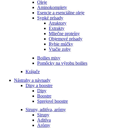
Oleje
Aminokomplety
Esencie a esenciálne oleje
Sypké prísady
Atraktory
Extrakty
Mliečne proteíny
Objemové prísady
Rybie múčky
Vtačie zoby
Boilies mixy
Pomôcky na výrobu boilies
Krájače
Nástrahy a návnady
Dipy a boostre
Dipy
Boostre
Sprejové boostre
Sirupy, aditíva, arómy
Sirupy
Aditíva
Arómy