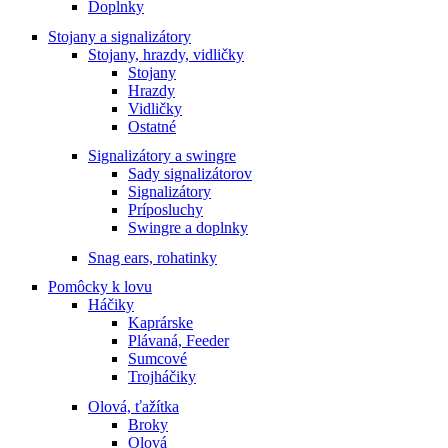
Doplnky
Stojany a signalizátory
Stojany, hrazdy, vidličky
Stojany
Hrazdy
Vidličky
Ostatné
Signalizátory a swingre
Sady signalizátorov
Signalizátory
Príposluchy
Swingre a doplnky
Snag ears, rohatinky
Pomôcky k lovu
Háčiky
Kaprárske
Plávaná, Feeder
Sumcové
Trojháčiky
Olová, ťažítka
Broky
Olová