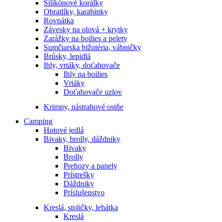
Silikónové korálky
Obratlíky, karabinky
Rovnátka
Závesky na olová + krytky
Zarážky na boilies a pelety
Sumčiarska bižutéria, vábničky
Brúsky, lepidlá
Ihly, vrtáky, doťahovače
Ihly na boilies
Vrtáky
Doťahovače uzlov
Krimpy, nástrahové ostňe
Camping
Hotové jedlá
Bivaky, brolly, dáždniky
Bivaky
Brolly
Prehozy a panely
Prístrešky
Dáždniky
Príslušenstvo
Kreslá, stoličky, lehátka
Kreslá