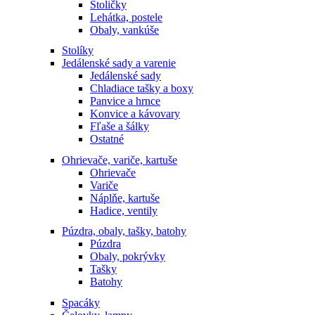
Stoličky
Lehátka, postele
Obaly, vankúše
Stolíky
Jedálenské sady a varenie
Jedálenské sady
Chladiace tašky a boxy
Panvice a hrnce
Konvice a kávovary
Fľaše a šálky
Ostatné
Ohrievače, variče, kartuše
Ohrievače
Variče
Náplňe, kartuše
Hadice, ventily
Púzdra, obaly, tašky, batohy
Púzdra
Obaly, pokrývky
Tašky
Batohy
Spacáky