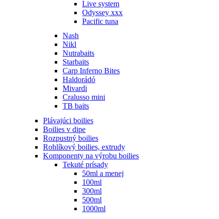
Live system
Odyssey xxx
Pacific tuna
Nash
Nikl
Nutrabaits
Starbaits
Carp Inferno Bites
Haldorádó
Mivardi
Cralusso mini
TB baits
Plávajúci boilies
Boilies v dipe
Rozpustný boilies
Rohlíkový boilies, extrudy
Komponenty na výrobu boilies
Tekuté prísady
50ml a menej
100ml
300ml
500ml
1000ml