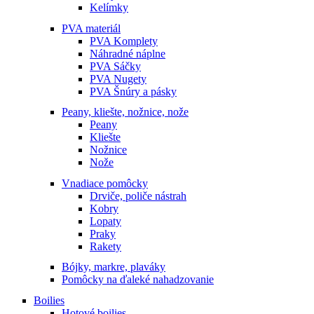
Kelímky
PVA materiál
PVA Komplety
Náhradné náplne
PVA Sáčky
PVA Nugety
PVA Šnúry a pásky
Peany, kliešte, nožnice, nože
Peany
Kliešte
Nožnice
Nože
Vnadiace pomôcky
Drviče, poliče nástrah
Kobry
Lopaty
Praky
Rakety
Bójky, markre, plaváky
Pomôcky na ďaleké nahadzovanie
Boilies
Hotové boilies