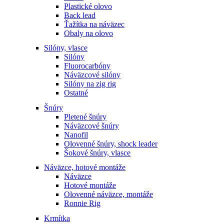
Plastické olovo
Back lead
Ťažítka na náväzec
Obaly na olovo
Silóny, vlasce
Silóny
Fluorocarbóny
Náväzcové silóny
Silóny na zig rig
Ostatné
Šnúry
Pletené šnúry
Náväzcové šnúry
Nanofil
Olovenné šnúry, shock leader
Šokové šnúry, vlasce
Náväzce, hotové montáže
Náväzce
Hotové montáže
Olovenné náväzce, montáže
Ronnie Rig
Krmítka