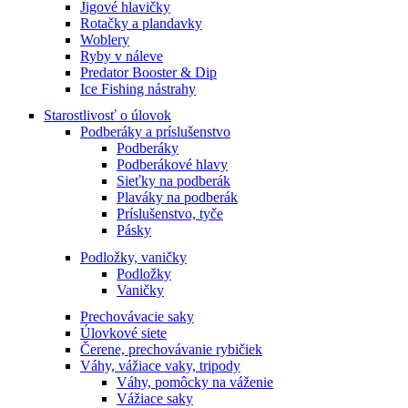
Jigové hlavičky
Rotačky a plandavky
Woblery
Ryby v náleve
Predator Booster & Dip
Ice Fishing nástrahy
Starostlivosť o úlovok
Podberáky a príslušenstvo
Podberáky
Podberákové hlavy
Sieťky na podberák
Plaváky na podberák
Príslušenstvo, tyče
Pásky
Podložky, vaničky
Podložky
Vaničky
Prechovávacie saky
Úlovkové siete
Čerene, prechovávanie rybičiek
Váhy, vážiace vaky, tripody
Váhy, pomôcky na váženie
Vážiace saky