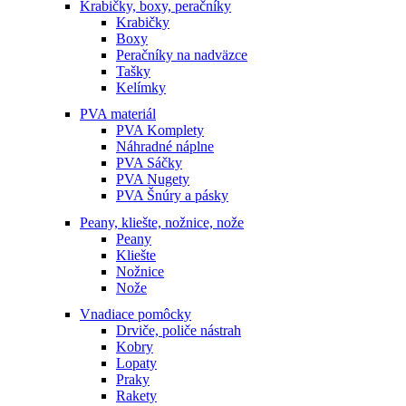
Krabičky, boxy, peračníky
Krabičky
Boxy
Peračníky na nadväzce
Tašky
Kelímky
PVA materiál
PVA Komplety
Náhradné náplne
PVA Sáčky
PVA Nugety
PVA Šnúry a pásky
Peany, kliešte, nožnice, nože
Peany
Kliešte
Nožnice
Nože
Vnadiace pomôcky
Drviče, poliče nástrah
Kobry
Lopaty
Praky
Rakety