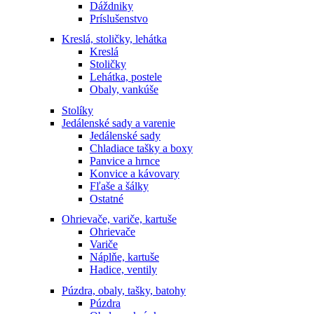
Dáždniky
Príslušenstvo
Kreslá, stoličky, lehátka
Kreslá
Stoličky
Lehátka, postele
Obaly, vankúše
Stolíky
Jedálenské sady a varenie
Jedálenské sady
Chladiace tašky a boxy
Panvice a hrnce
Konvice a kávovary
Fľaše a šálky
Ostatné
Ohrievače, variče, kartuše
Ohrievače
Variče
Náplňe, kartuše
Hadice, ventily
Púzdra, obaly, tašky, batohy
Púzdra