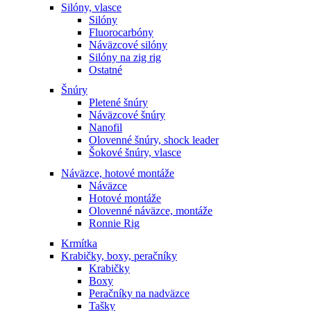
Silóny, vlasce
Silóny
Fluorocarbóny
Náväzcové silóny
Silóny na zig rig
Ostatné
Šnúry
Pletené šnúry
Náväzcové šnúry
Nanofil
Olovenné šnúry, shock leader
Šokové šnúry, vlasce
Náväzce, hotové montáže
Náväzce
Hotové montáže
Olovenné náväzce, montáže
Ronnie Rig
Krmítka
Krabičky, boxy, peračníky
Krabičky
Boxy
Peračníky na nadväzce
Tašky