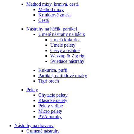
Method mixy, krmivá, cestá
Method mixy
Krmítkové zmesi
Cestá
Nástrahy na háčik, partikel
Umelé nástrahy na háčik
Umelá kukurica
Umelé pelety
Červy a ostatné
Wazzup & Zig rig
Svietiace nástrahy
Kukurica, puffi
Partikel, partiklové mraky
Tigrí orech
Pelety
Chytacie pelety
Klasické pelety
Pelety v dipe
Micro pelety
PVA bomby
Nástrahy na dravcov
Gumené nástrahy