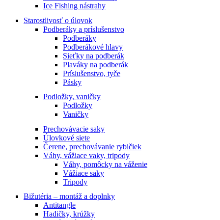
Ice Fishing nástrahy
Starostlivosť o úlovok
Podberáky a príslušenstvo
Podberáky
Podberákové hlavy
Sieťky na podberák
Plaváky na podberák
Príslušenstvo, tyče
Pásky
Podložky, vaničky
Podložky
Vaničky
Prechovávacie saky
Úlovkové siete
Čerene, prechovávanie rybičiek
Váhy, vážiace vaky, tripody
Váhy, pomôcky na váženie
Vážiace saky
Tripody
Bižutéria – montáž a doplnky
Antitangle
Hadičky, krúžky