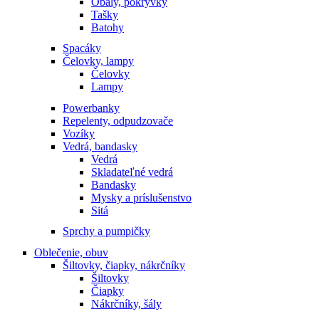
Obaly, pokrývky
Tašky
Batohy
Spacáky
Čelovky, lampy
Čelovky
Lampy
Powerbanky
Repelenty, odpudzovače
Vozíky
Vedrá, bandasky
Vedrá
Skladateľné vedrá
Bandasky
Mysky a príslušenstvo
Sitá
Sprchy a pumpičky
Oblečenie, obuv
Šiltovky, čiapky, nákrčníky
Šiltovky
Čiapky
Nákrčníky, šály