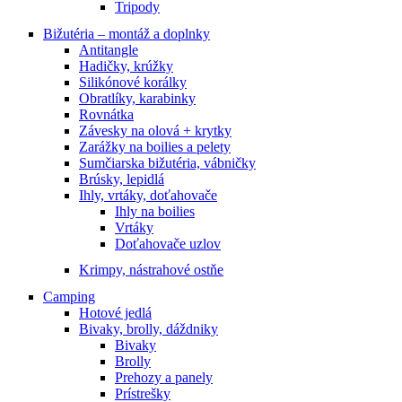
Tripody
Bižutéria – montáž a doplnky
Antitangle
Hadičky, krúžky
Silikónové korálky
Obratlíky, karabinky
Rovnátka
Závesky na olová + krytky
Zarážky na boilies a pelety
Sumčiarska bižutéria, vábničky
Brúsky, lepidlá
Ihly, vrtáky, doťahovače
Ihly na boilies
Vrtáky
Doťahovače uzlov
Krimpy, nástrahové ostňe
Camping
Hotové jedlá
Bivaky, brolly, dáždniky
Bivaky
Brolly
Prehozy a panely
Prístrešky