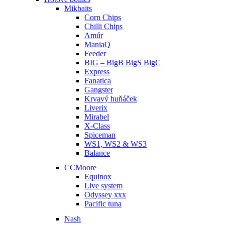
Mikbaits
Corn Chips
Chilli Chips
Amúr
ManiaQ
Feeder
BIG – BigB BigS BigC
Express
Fanatica
Gangster
Krvavý huňáček
Liverix
Mirabel
X-Class
Spiceman
WS1, WS2 & WS3
Balance
CCMoore
Equinox
Live system
Odyssey xxx
Pacific tuna
Nash