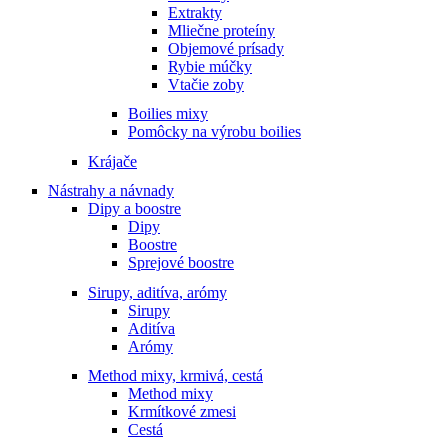
Extrakty
Mliečne proteíny
Objemové prísady
Rybie múčky
Vtačie zoby
Boilies mixy
Pomôcky na výrobu boilies
Krájače
Nástrahy a návnady
Dipy a boostre
Dipy
Boostre
Sprejové boostre
Sirupy, aditíva, arómy
Sirupy
Aditíva
Arómy
Method mixy, krmivá, cestá
Method mixy
Krmítkové zmesi
Cestá