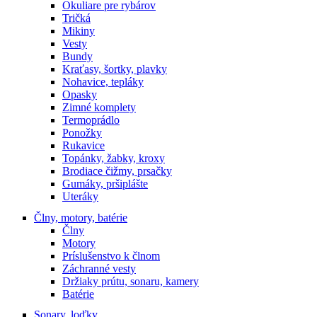
Okuliare pre rybárov
Tričká
Mikiny
Vesty
Bundy
Kraťasy, šortky, plavky
Nohavice, tepláky
Opasky
Zimné komplety
Termoprádlo
Ponožky
Rukavice
Topánky, žabky, kroxy
Brodiace čižmy, prsačky
Gumáky, pršiplášte
Uteráky
Člny, motory, batérie
Člny
Motory
Príslušenstvo k člnom
Záchranné vesty
Držiaky prútu, sonaru, kamery
Batérie
Sonary, loďky