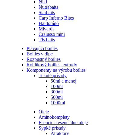
Nikl
Nutrabaits
Starbaits
Carp Inferno Bites
Haldorádó
Mivardi
Cralusso mini
TB baits
Plávajúci boilies
Boilies v dipe
Rozpustný boilies
Rohlíkový boilies, extrudy
Komponenty na výrobu boilies
Tekuté prísady
50ml a menej
100ml
300ml
500ml
1000ml
Oleje
Aminokomplety
Esencie a esenciálne oleje
Sypké prísady
Atraktory