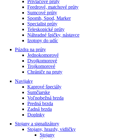
Prívlačové prúty
Feedrové, matchové prúty
Sumcové prúty
Spomb, Spod, Marker
Specialist prúty
Teleskopické prúty
Náhradné špičky, nástavce
Izotopy do udíc
Púzdra na prúty
Jednokomorové
Dvojkomorové
Trojkomorové
Chrániče na pruty
Navijaky
Kaprové špeciály
Sumčiarske
Voľnobežná brzda
Predná brzda
Zadná brzda
Doplnky
Stojany a signalizátory
Stojany, hrazdy, vidličky
Stojany