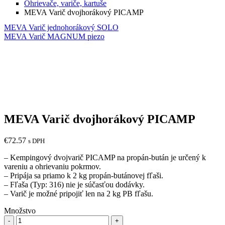
Ohrievače, variče, kartuše
MEVA Varič dvojhorákový PICAMP
MEVA Varič jednohorákový SOLO
MEVA Varič MAGNUM piezo
MEVA Varič dvojhorákový PICAMP
€
72.57
s DPH
– Kempingový dvojvarič PICAMP na propán-bután je určený k
vareniu a ohrievaniu pokrmov.
– Pripája sa priamo k 2 kg propán-butánovej fľaši.
– Fľaša (Typ: 316) nie je súčasťou dodávky.
– Varič je možné pripojiť len na 2 kg PB fľašu.
Množstvo
Množstvo