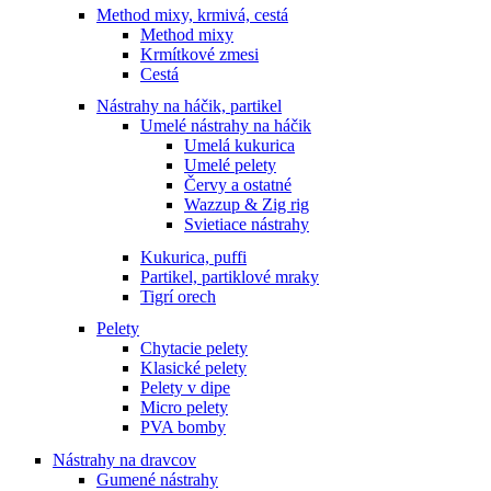
Method mixy, krmivá, cestá
Method mixy
Krmítkové zmesi
Cestá
Nástrahy na háčik, partikel
Umelé nástrahy na háčik
Umelá kukurica
Umelé pelety
Červy a ostatné
Wazzup & Zig rig
Svietiace nástrahy
Kukurica, puffi
Partikel, partiklové mraky
Tigrí orech
Pelety
Chytacie pelety
Klasické pelety
Pelety v dipe
Micro pelety
PVA bomby
Nástrahy na dravcov
Gumené nástrahy