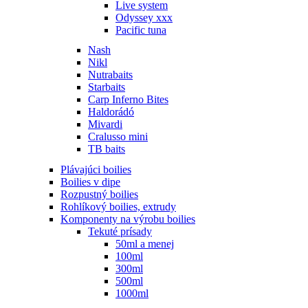
Live system
Odyssey xxx
Pacific tuna
Nash
Nikl
Nutrabaits
Starbaits
Carp Inferno Bites
Haldorádó
Mivardi
Cralusso mini
TB baits
Plávajúci boilies
Boilies v dipe
Rozpustný boilies
Rohlíkový boilies, extrudy
Komponenty na výrobu boilies
Tekuté prísady
50ml a menej
100ml
300ml
500ml
1000ml