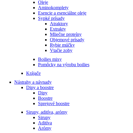
Oleje
Aminokomplety
Esencie a esenciálne oleje
Sypké prísady
Atraktory
Extrakty
Mliečne proteíny
Objemové prísady
Rybie múčky
Vtačie zoby
Boilies mixy
Pomôcky na výrobu boilies
Krájače
Nástrahy a návnady
Dipy a boostre
Dipy
Boostre
Sprejové boostre
Sirupy, aditíva, arómy
Sirupy
Aditíva
Arómy