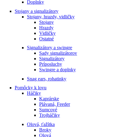
Doplnky
Stojany a signalizátory
Stojany, hrazdy, vidličky
Stojany
Hrazdy
Vidličky
Ostatné
Signalizátory a swingre
Sady signalizátorov
Signalizátory
Príposluchy
Swingre a doplnky
Snag ears, rohatinky
Pomôcky k lovu
Háčiky
Kaprárske
Plávaná, Feeder
Sumcové
Trojháčiky
Olová, ťažítka
Broky
Olová