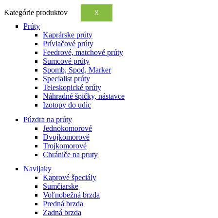
Kategórie produktov
X
Prúty
Kaprárske prúty
Prívlačové prúty
Feedrové, matchové prúty
Sumcové prúty
Spomb, Spod, Marker
Specialist prúty
Teleskopické prúty
Náhradné špičky, nástavce
Izotopy do udíc
Púzdra na prúty
Jednokomorové
Dvojkomorové
Trojkomorové
Chrániče na pruty
Navijaky
Kaprové špeciály
Sumčiarske
Voľnobežná brzda
Predná brzda
Zadná brzda