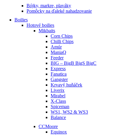
Bójky, markre, plaváky
Pomôcky na ďaleké nahadzovanie
Boilies
Hotové boilies
Mikbaits
Corn Chips
Chilli Chips
Amúr
ManiaQ
Feeder
BIG – BigB BigS BigC
Express
Fanatica
Gangster
Krvavý huňáček
Liverix
Mirabel
X-Class
Spiceman
WS1, WS2 & WS3
Balance
CCMoore
Equinox