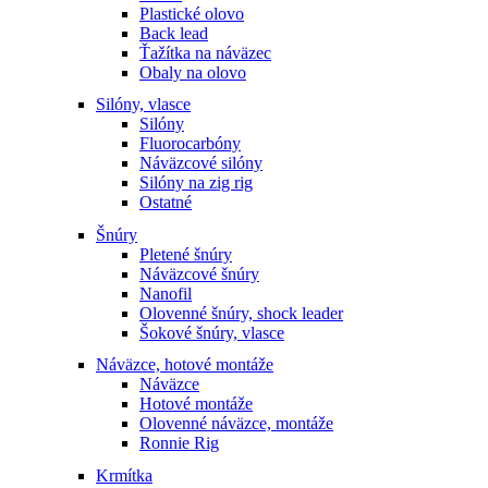
Plastické olovo
Back lead
Ťažítka na náväzec
Obaly na olovo
Silóny, vlasce
Silóny
Fluorocarbóny
Náväzcové silóny
Silóny na zig rig
Ostatné
Šnúry
Pletené šnúry
Náväzcové šnúry
Nanofil
Olovenné šnúry, shock leader
Šokové šnúry, vlasce
Náväzce, hotové montáže
Náväzce
Hotové montáže
Olovenné náväzce, montáže
Ronnie Rig
Krmítka