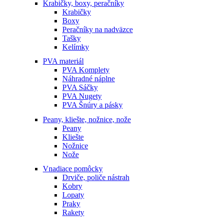
Krabičky, boxy, peračníky
Krabičky
Boxy
Peračníky na nadväzce
Tašky
Kelímky
PVA materiál
PVA Komplety
Náhradné náplne
PVA Sáčky
PVA Nugety
PVA Šnúry a pásky
Peany, kliešte, nožnice, nože
Peany
Kliešte
Nožnice
Nože
Vnadiace pomôcky
Drviče, poliče nástrah
Kobry
Lopaty
Praky
Rakety