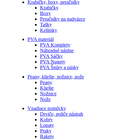
Krabičky, boxy, peračníky
Krabičky
Boxy
Peračníky na nadväzce
Tašky
Kelímky
PVA materiál
PVA Komplety
Náhradné náplne
PVA Sáčky
PVA Nugety
PVA Šnúry a pásky
Peany, kliešte, nožnice, nože
Peany
Kliešte
Nožnice
Nože
Vnadiace pomôcky
Drviče, poliče nástrah
Kobry
Lopaty
Praky
Rakety