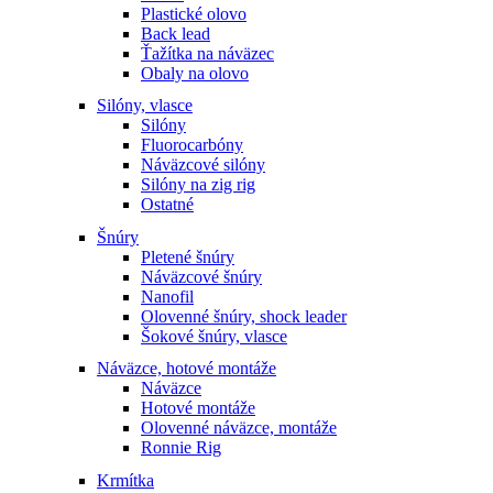
Plastické olovo
Back lead
Ťažítka na náväzec
Obaly na olovo
Silóny, vlasce
Silóny
Fluorocarbóny
Náväzcové silóny
Silóny na zig rig
Ostatné
Šnúry
Pletené šnúry
Náväzcové šnúry
Nanofil
Olovenné šnúry, shock leader
Šokové šnúry, vlasce
Náväzce, hotové montáže
Náväzce
Hotové montáže
Olovenné náväzce, montáže
Ronnie Rig
Krmítka