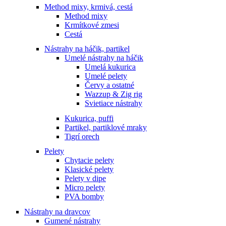
Method mixy, krmivá, cestá
Method mixy
Krmítkové zmesi
Cestá
Nástrahy na háčik, partikel
Umelé nástrahy na háčik
Umelá kukurica
Umelé pelety
Červy a ostatné
Wazzup & Zig rig
Svietiace nástrahy
Kukurica, puffi
Partikel, partiklové mraky
Tigrí orech
Pelety
Chytacie pelety
Klasické pelety
Pelety v dipe
Micro pelety
PVA bomby
Nástrahy na dravcov
Gumené nástrahy