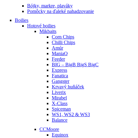
Bójky, markre, plaváky
Pomôcky na ďaleké nahadzovanie
Boilies
Hotové boilies
Mikbaits
Corn Chips
Chilli Chips
Amúr
ManiaQ
Feeder
BIG – BigB BigS BigC
Express
Fanatica
Gangster
Krvavý huňáček
Liverix
Mirabel
X-Class
Spiceman
WS1, WS2 & WS3
Balance
CCMoore
Equinox