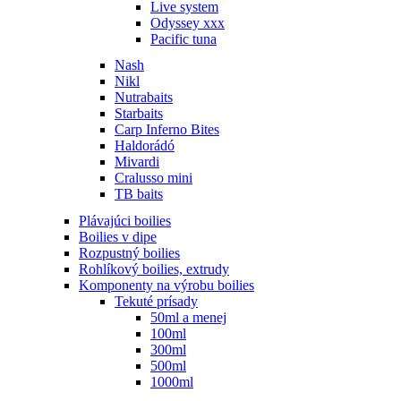
Live system
Odyssey xxx
Pacific tuna
Nash
Nikl
Nutrabaits
Starbaits
Carp Inferno Bites
Haldorádó
Mivardi
Cralusso mini
TB baits
Plávajúci boilies
Boilies v dipe
Rozpustný boilies
Rohlíkový boilies, extrudy
Komponenty na výrobu boilies
Tekuté prísady
50ml a menej
100ml
300ml
500ml
1000ml