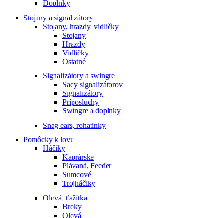
Doplnky
Stojany a signalizátory
Stojany, hrazdy, vidličky
Stojany
Hrazdy
Vidličky
Ostatné
Signalizátory a swingre
Sady signalizátorov
Signalizátory
Príposluchy
Swingre a doplnky
Snag ears, rohatinky
Pomôcky k lovu
Háčiky
Kaprárske
Plávaná, Feeder
Sumcové
Trojháčiky
Olová, ťažítka
Broky
Olová