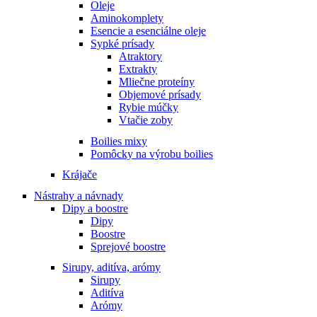
Oleje
Aminokomplety
Esencie a esenciálne oleje
Sypké prísady
Atraktory
Extrakty
Mliečne proteíny
Objemové prísady
Rybie múčky
Vtačie zoby
Boilies mixy
Pomôcky na výrobu boilies
Krájače
Nástrahy a návnady
Dipy a boostre
Dipy
Boostre
Sprejové boostre
Sirupy, aditíva, arómy
Sirupy
Aditíva
Arómy