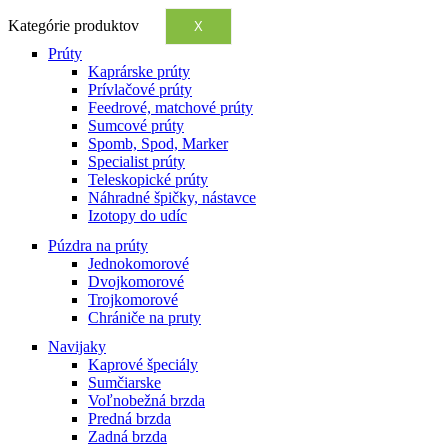
Kategórie produktov
X
Prúty
Kaprárske prúty
Prívlačové prúty
Feedrové, matchové prúty
Sumcové prúty
Spomb, Spod, Marker
Specialist prúty
Teleskopické prúty
Náhradné špičky, nástavce
Izotopy do udíc
Púzdra na prúty
Jednokomorové
Dvojkomorové
Trojkomorové
Chrániče na pruty
Navijaky
Kaprové špeciály
Sumčiarske
Voľnobežná brzda
Predná brzda
Zadná brzda