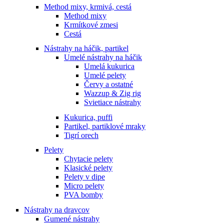
Method mixy, krmivá, cestá
Method mixy
Krmítkové zmesi
Cestá
Nástrahy na háčik, partikel
Umelé nástrahy na háčik
Umelá kukurica
Umelé pelety
Červy a ostatné
Wazzup & Zig rig
Svietiace nástrahy
Kukurica, puffi
Partikel, partiklové mraky
Tigrí orech
Pelety
Chytacie pelety
Klasické pelety
Pelety v dipe
Micro pelety
PVA bomby
Nástrahy na dravcov
Gumené nástrahy