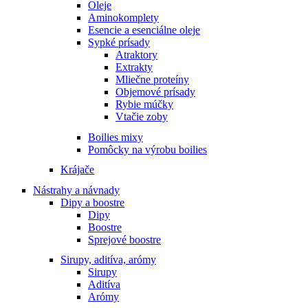
Oleje
Aminokomplety
Esencie a esenciálne oleje
Sypké prísady
Atraktory
Extrakty
Mliečne proteíny
Objemové prísady
Rybie múčky
Vtačie zoby
Boilies mixy
Pomôcky na výrobu boilies
Krájače
Nástrahy a návnady
Dipy a boostre
Dipy
Boostre
Sprejové boostre
Sirupy, aditíva, arómy
Sirupy
Aditíva
Arómy