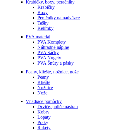
Krabičky, boxy, peračníky
Krabičky
Boxy
Peračníky na nadväzce
Tašky
Kelímky
PVA materiál
PVA Komplety
Náhradné náplne
PVA Sáčky
PVA Nugety
PVA Šnúry a pásky
Peany, kliešte, nožnice, nože
Peany
Kliešte
Nožnice
Nože
Vnadiace pomôcky
Drviče, poliče nástrah
Kobry
Lopaty
Praky
Rakety