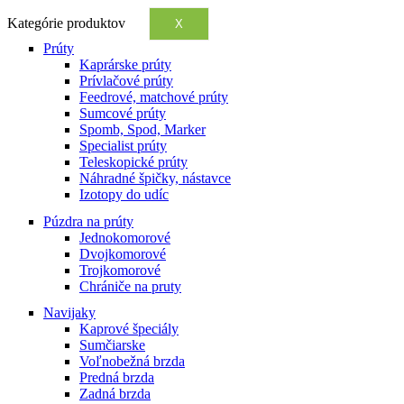
Kategórie produktov
X
Prúty
Kaprárske prúty
Prívlačové prúty
Feedrové, matchové prúty
Sumcové prúty
Spomb, Spod, Marker
Specialist prúty
Teleskopické prúty
Náhradné špičky, nástavce
Izotopy do udíc
Púzdra na prúty
Jednokomorové
Dvojkomorové
Trojkomorové
Chrániče na pruty
Navijaky
Kaprové špeciály
Sumčiarske
Voľnobežná brzda
Predná brzda
Zadná brzda