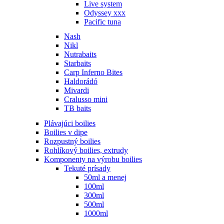
Live system
Odyssey xxx
Pacific tuna
Nash
Nikl
Nutrabaits
Starbaits
Carp Inferno Bites
Haldorádó
Mivardi
Cralusso mini
TB baits
Plávajúci boilies
Boilies v dipe
Rozpustný boilies
Rohlíkový boilies, extrudy
Komponenty na výrobu boilies
Tekuté prísady
50ml a menej
100ml
300ml
500ml
1000ml