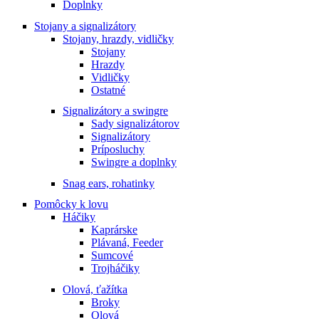
Doplnky
Stojany a signalizátory
Stojany, hrazdy, vidličky
Stojany
Hrazdy
Vidličky
Ostatné
Signalizátory a swingre
Sady signalizátorov
Signalizátory
Príposluchy
Swingre a doplnky
Snag ears, rohatinky
Pomôcky k lovu
Háčiky
Kaprárske
Plávaná, Feeder
Sumcové
Trojháčiky
Olová, ťažítka
Broky
Olová