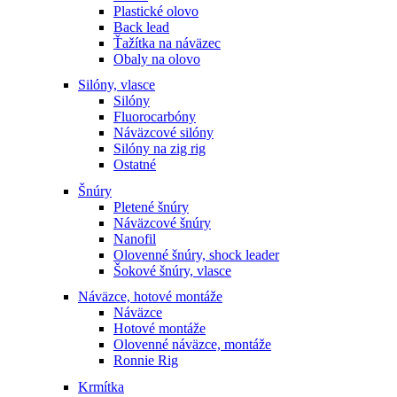
Plastické olovo
Back lead
Ťažítka na náväzec
Obaly na olovo
Silóny, vlasce
Silóny
Fluorocarbóny
Náväzcové silóny
Silóny na zig rig
Ostatné
Šnúry
Pletené šnúry
Náväzcové šnúry
Nanofil
Olovenné šnúry, shock leader
Šokové šnúry, vlasce
Náväzce, hotové montáže
Náväzce
Hotové montáže
Olovenné náväzce, montáže
Ronnie Rig
Krmítka