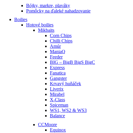
Bójky, markre, plaváky
Pomôcky na ďaleké nahadzovanie
Boilies
Hotové boilies
Mikbaits
Corn Chips
Chilli Chips
Amúr
ManiaQ
Feeder
BIG – BigB BigS BigC
Express
Fanatica
Gangster
Krvavý huňáček
Liverix
Mirabel
X-Class
Spiceman
WS1, WS2 & WS3
Balance
CCMoore
Equinox