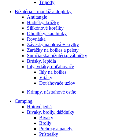
Tripody
Bižutéria – montáž a doplnky
Antitangle
Hadičky, krúžky
Silikónové korálky
Obratlíky, karabinky
Rovnátka
Závesky na olová + krytky
Zarážky na boilies a pelety
Sumčiarska bižutéria, vábničky
Brúsky, lepidlá
Ihly, vrtáky, doťahovače
Ihly na boilies
Vrtáky
Doťahovače uzlov
Krimpy, nástrahové ostňe
Camping
Hotové jedlá
Bivaky, brolly, dáždniky
Bivaky
Brolly
Prehozy a panely
Prístrešky