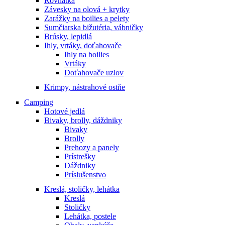
Rovnátka
Závesky na olová + krytky
Zarážky na boilies a pelety
Sumčiarska bižutéria, vábničky
Brúsky, lepidlá
Ihly, vrtáky, doťahovače
Ihly na boilies
Vrtáky
Doťahovače uzlov
Krimpy, nástrahové ostňe
Camping
Hotové jedlá
Bivaky, brolly, dáždniky
Bivaky
Brolly
Prehozy a panely
Prístrešky
Dáždniky
Príslušenstvo
Kreslá, stoličky, lehátka
Kreslá
Stoličky
Lehátka, postele