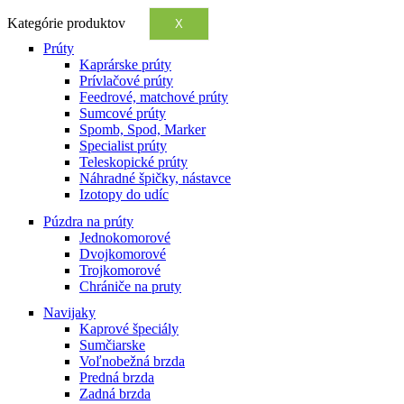
Kategórie produktov
X
Prúty
Kaprárske prúty
Prívlačové prúty
Feedrové, matchové prúty
Sumcové prúty
Spomb, Spod, Marker
Specialist prúty
Teleskopické prúty
Náhradné špičky, nástavce
Izotopy do udíc
Púzdra na prúty
Jednokomorové
Dvojkomorové
Trojkomorové
Chrániče na pruty
Navijaky
Kaprové špeciály
Sumčiarske
Voľnobežná brzda
Predná brzda
Zadná brzda