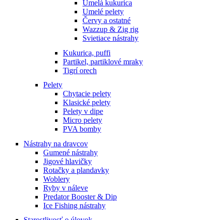
Umelá kukurica
Umelé pelety
Červy a ostatné
Wazzup & Zig rig
Svietiace nástrahy
Kukurica, puffi
Partikel, partiklové mraky
Tigrí orech
Pelety
Chytacie pelety
Klasické pelety
Pelety v dipe
Micro pelety
PVA bomby
Nástrahy na dravcov
Gumené nástrahy
Jigové hlavičky
Rotačky a plandavky
Woblery
Ryby v náleve
Predator Booster & Dip
Ice Fishing nástrahy
Starostlivosť o úlovok