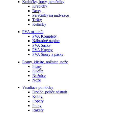
Krabičky, boxy, peračníky
Krabičky
Boxy
Peračníky na nadväzce
Tašky
Kelímky
PVA materiál
PVA Komplety
Náhradné náplne
PVA Sáčky
PVA Nugety
PVA Šnúry a pásky
Peany, kliešte, nožnice, nože
Peany
Kliešte
Nožnice
Nože
Vnadiace pomôcky
Drviče, poliče nástrah
Kobry
Lopaty
Praky
Rakety