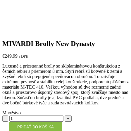
MIVARDI Brolly New Dynasty
€
249.99
s DPH
Luxusné a priestranné brolly so sklolaminátovou konštrukciou z
ôsmich rebier s priemerom 8 mm. Štyri rebrá sú kotvené k zemi a
zvyšné rebrá sú prepojené spevňovacou obručou. To zaisťuje
extrémnu pevnosť a stabilitu celej konštrukcie, podporenú plášťom z
materiálu M-TEC 410. Veľkou výhodou sú dve rozmerné zadné
okná a priestorovo úsporný stredový spoj, ktorý zväčšuje miesto nad
hlavou. Súčasťou brolly je aj kvalitná PVC podlaha, dve predné a
dve bočné búrkové tyče a sada zavrtávacích kolíkov.
Množstvo
Množstvo
PRIDAŤ DO KOŠÍKA