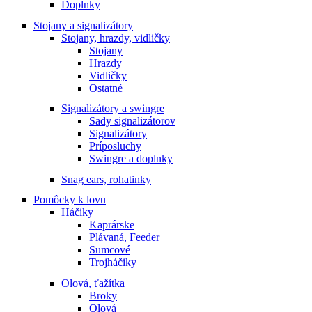
Doplnky
Stojany a signalizátory
Stojany, hrazdy, vidličky
Stojany
Hrazdy
Vidličky
Ostatné
Signalizátory a swingre
Sady signalizátorov
Signalizátory
Príposluchy
Swingre a doplnky
Snag ears, rohatinky
Pomôcky k lovu
Háčiky
Kaprárske
Plávaná, Feeder
Sumcové
Trojháčiky
Olová, ťažítka
Broky
Olová