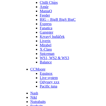
Chilli Chips
Amúr
ManiaQ
Feeder
BIG – BigB BigS BigC
Express
Fanatica
Gangster
Krvavý huňáček
Liverix
Mirabel
X-Class
Spiceman
WS1, WS2 & WS3
Balance
CCMoore
Equinox
Live system
Odyssey xxx
Pacific tuna
Nash
Nikl
Nutrabaits
Starbaits