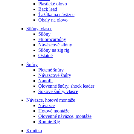
Plastické olovo
Back lead
Ťažítka na náväzec
Obaly na olovo
Silóny, vlasce
Silóny
Fluorocarbóny
Náväzcové silóny
Silóny na zig rig
Ostatné
Šnúry
Pletené šnúry
Náväzcové šnúry
Nanofil
Olovenné šnúry, shock leader
Šokové šnúry, vlasce
Náväzce, hotové montáže
Náväzce
Hotové montáže
Olovenné náväzce, montáže
Ronnie Rig
Krmítka