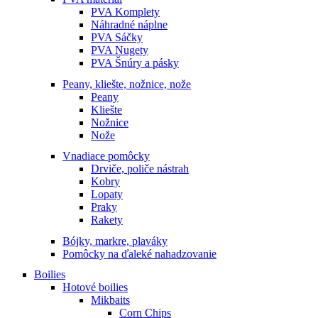
PVA Komplety
Náhradné náplne
PVA Sáčky
PVA Nugety
PVA Šnúry a pásky
Peany, kliešte, nožnice, nože
Peany
Kliešte
Nožnice
Nože
Vnadiace pomôcky
Drviče, poliče nástrah
Kobry
Lopaty
Praky
Rakety
Bójky, markre, plaváky
Pomôcky na ďaleké nahadzovanie
Boilies
Hotové boilies
Mikbaits
Corn Chips