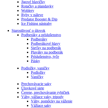
Jigové hlavičky
Rotačky a plandavky
Woblery
Ryby v náleve
Predator Booster & Dip
Ice Fishing nástrahy
Starostlivosť o úlovok
Podberáky a príslušenstvo
Podberáky
Podberákové hlavy
Sieťky na podberák
Plaváky na podberák
Príslušenstvo, tyče
Pásky
Podložky, vaničky
Podložky
Vaničky
Prechovávacie saky
Úlovkové siete
Čerene, prechovávanie rybičiek
Váhy, vážiace vaky, tripody
Váhy, pomôcky na váženie
Vážiace saky