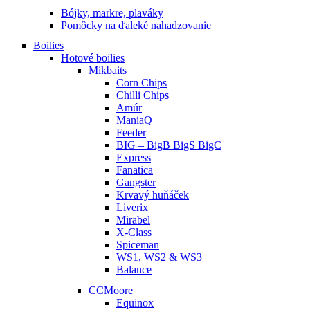
Bójky, markre, plaváky
Pomôcky na ďaleké nahadzovanie
Boilies
Hotové boilies
Mikbaits
Corn Chips
Chilli Chips
Amúr
ManiaQ
Feeder
BIG – BigB BigS BigC
Express
Fanatica
Gangster
Krvavý huňáček
Liverix
Mirabel
X-Class
Spiceman
WS1, WS2 & WS3
Balance
CCMoore
Equinox