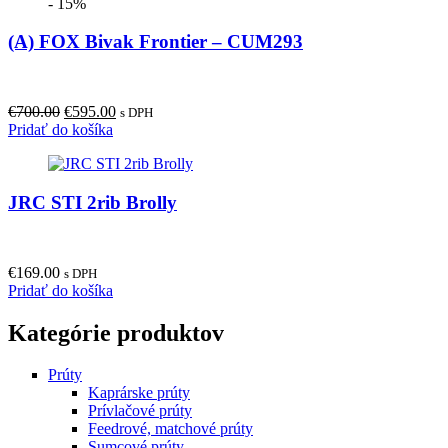
- 15%
(A) FOX Bivak Frontier – CUM293
Original
Current
€
700.00
€
595.00
s DPH
price
price
Pridať do košíka
was:
is:
€700.00.
€595.00.
JRC STI 2rib Brolly
€
169.00
s DPH
Pridať do košíka
Kategórie produktov
Prúty
Kaprárske prúty
Prívlačové prúty
Feedrové, matchové prúty
Sumcové prúty