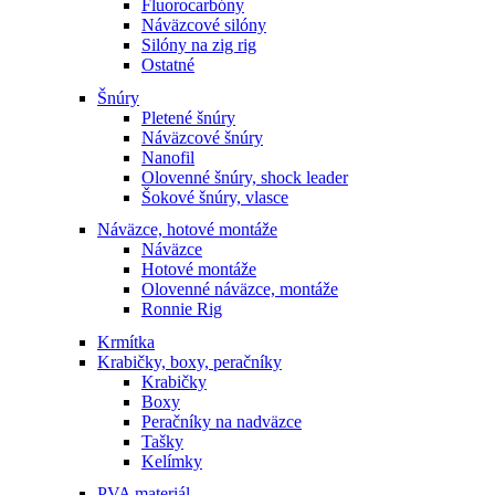
Fluorocarbóny
Náväzcové silóny
Silóny na zig rig
Ostatné
Šnúry
Pletené šnúry
Náväzcové šnúry
Nanofil
Olovenné šnúry, shock leader
Šokové šnúry, vlasce
Náväzce, hotové montáže
Náväzce
Hotové montáže
Olovenné náväzce, montáže
Ronnie Rig
Krmítka
Krabičky, boxy, peračníky
Krabičky
Boxy
Peračníky na nadväzce
Tašky
Kelímky
PVA materiál