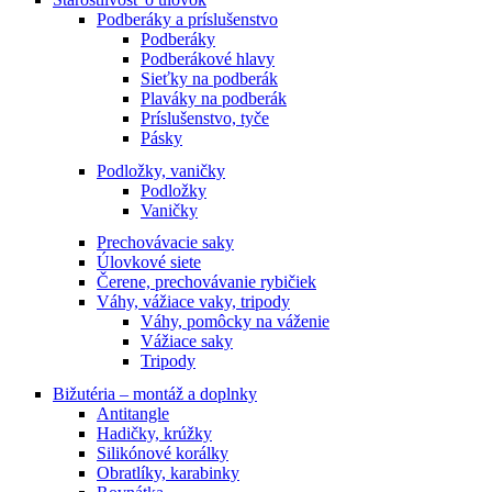
Podberáky a príslušenstvo
Podberáky
Podberákové hlavy
Sieťky na podberák
Plaváky na podberák
Príslušenstvo, tyče
Pásky
Podložky, vaničky
Podložky
Vaničky
Prechovávacie saky
Úlovkové siete
Čerene, prechovávanie rybičiek
Váhy, vážiace vaky, tripody
Váhy, pomôcky na váženie
Vážiace saky
Tripody
Bižutéria – montáž a doplnky
Antitangle
Hadičky, krúžky
Silikónové korálky
Obratlíky, karabinky