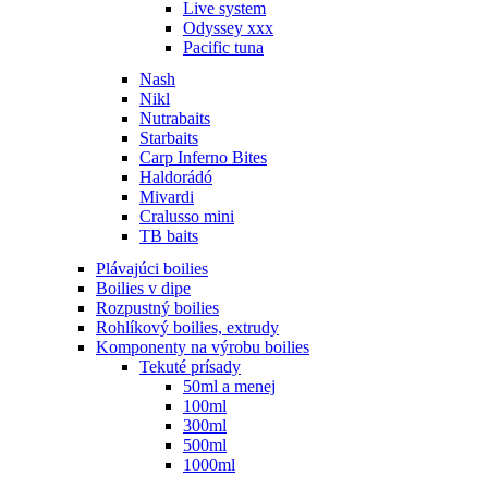
Live system
Odyssey xxx
Pacific tuna
Nash
Nikl
Nutrabaits
Starbaits
Carp Inferno Bites
Haldorádó
Mivardi
Cralusso mini
TB baits
Plávajúci boilies
Boilies v dipe
Rozpustný boilies
Rohlíkový boilies, extrudy
Komponenty na výrobu boilies
Tekuté prísady
50ml a menej
100ml
300ml
500ml
1000ml