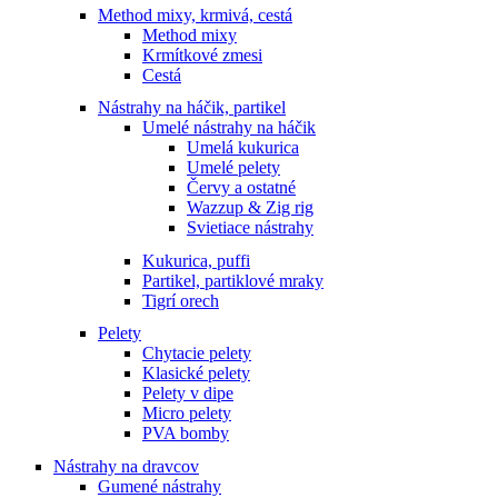
Method mixy, krmivá, cestá
Method mixy
Krmítkové zmesi
Cestá
Nástrahy na háčik, partikel
Umelé nástrahy na háčik
Umelá kukurica
Umelé pelety
Červy a ostatné
Wazzup & Zig rig
Svietiace nástrahy
Kukurica, puffi
Partikel, partiklové mraky
Tigrí orech
Pelety
Chytacie pelety
Klasické pelety
Pelety v dipe
Micro pelety
PVA bomby
Nástrahy na dravcov
Gumené nástrahy