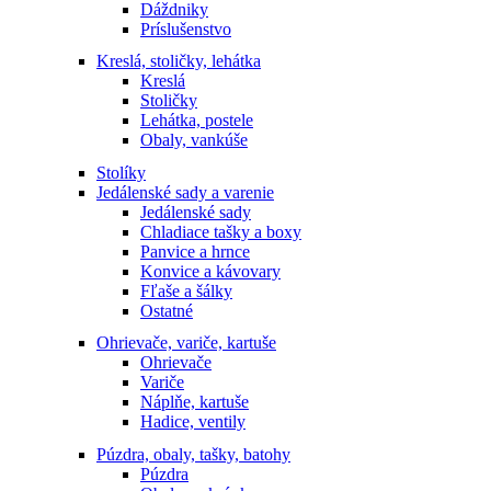
Dáždniky
Príslušenstvo
Kreslá, stoličky, lehátka
Kreslá
Stoličky
Lehátka, postele
Obaly, vankúše
Stolíky
Jedálenské sady a varenie
Jedálenské sady
Chladiace tašky a boxy
Panvice a hrnce
Konvice a kávovary
Fľaše a šálky
Ostatné
Ohrievače, variče, kartuše
Ohrievače
Variče
Náplňe, kartuše
Hadice, ventily
Púzdra, obaly, tašky, batohy
Púzdra