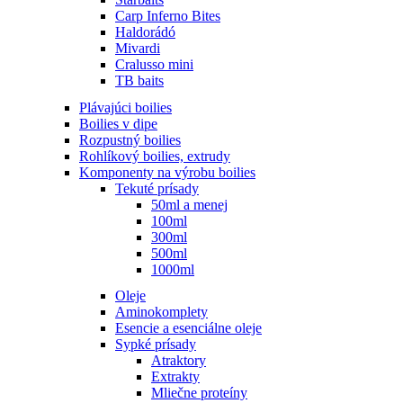
Carp Inferno Bites
Haldorádó
Mivardi
Cralusso mini
TB baits
Plávajúci boilies
Boilies v dipe
Rozpustný boilies
Rohlíkový boilies, extrudy
Komponenty na výrobu boilies
Tekuté prísady
50ml a menej
100ml
300ml
500ml
1000ml
Oleje
Aminokomplety
Esencie a esenciálne oleje
Sypké prísady
Atraktory
Extrakty
Mliečne proteíny