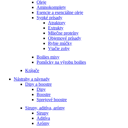
Oleje
Aminokomplety
Esencie a esenciálne oleje
Sypké prísady
Atraktory
Extrakty
Mliečne proteíny
Objemové prísady
Rybie múčky
Vtačie zoby
Boilies mixy
Pomôcky na výrobu boilies
Krájače
Nástrahy a návnady
Dipy a boostre
Dipy
Boostre
Sprejové boostre
Sirupy, aditíva, arómy
Sirupy
Aditíva
Arómy