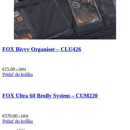
FOX Bivvy Organiser – CLU426
€
15.00
s DPH
Pridať do košíka
FOX Ultra 60 Brolly System – CUM220
€
570.00
s DPH
Pridať do košíka