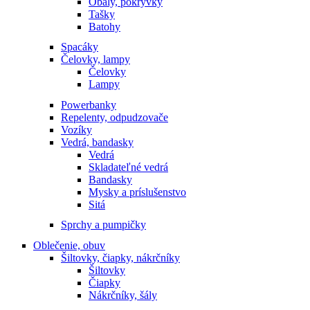
Obaly, pokrývky
Tašky
Batohy
Spacáky
Čelovky, lampy
Čelovky
Lampy
Powerbanky
Repelenty, odpudzovače
Vozíky
Vedrá, bandasky
Vedrá
Skladateľné vedrá
Bandasky
Mysky a príslušenstvo
Sitá
Sprchy a pumpičky
Oblečenie, obuv
Šiltovky, čiapky, nákrčníky
Šiltovky
Čiapky
Nákrčníky, šály