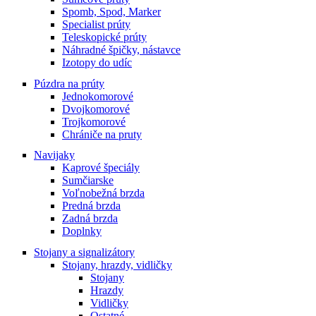
Spomb, Spod, Marker
Specialist prúty
Teleskopické prúty
Náhradné špičky, nástavce
Izotopy do udíc
Púzdra na prúty
Jednokomorové
Dvojkomorové
Trojkomorové
Chrániče na pruty
Navijaky
Kaprové špeciály
Sumčiarske
Voľnobežná brzda
Predná brzda
Zadná brzda
Doplnky
Stojany a signalizátory
Stojany, hrazdy, vidličky
Stojany
Hrazdy
Vidličky
Ostatné