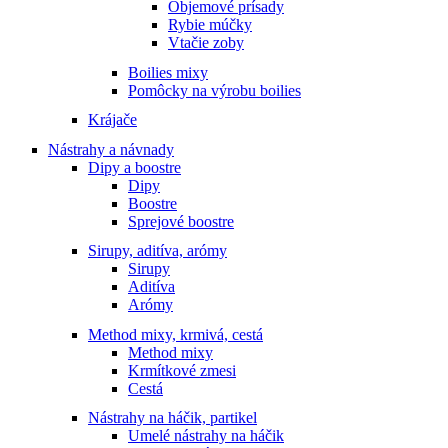
Objemové prísady
Rybie múčky
Vtačie zoby
Boilies mixy
Pomôcky na výrobu boilies
Krájače
Nástrahy a návnady
Dipy a boostre
Dipy
Boostre
Sprejové boostre
Sirupy, aditíva, arómy
Sirupy
Aditíva
Arómy
Method mixy, krmivá, cestá
Method mixy
Krmítkové zmesi
Cestá
Nástrahy na háčik, partikel
Umelé nástrahy na háčik