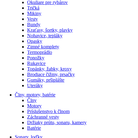
Okuliare pre rybárov
Tričká
Mikiny
Vesty
Bundy
Kraťasy, šortky, plavky
Nohavice, tepláky
Opasky
Zimné komplety
Termoprádlo
Ponožky
Rukavice
Topánky, žabky, kroxy
Brodiace čižmy, prsačky
Gumáky, pršiplášte
Uteráky
Člny, motory, batérie
Člny
Motory
Príslušenstvo k člnom
Záchranné vesty
Držiaky prútu, sonaru, kamery
Batérie
Sonary, loďky