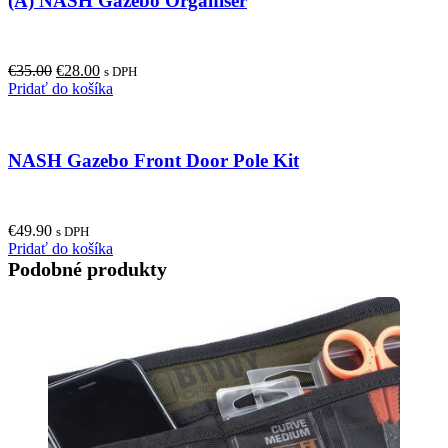
(A) NASH Gazebo Organiser
Original
Current
€
35.00
€
28.00
s DPH
price
price
Pridať do košíka
was:
is:
€35.00.
€28.00.
NASH Gazebo Front Door Pole Kit
€
49.90
s DPH
Pridať do košíka
Podobné produkty