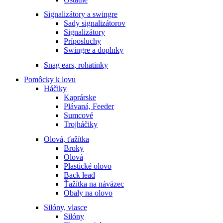
Signalizátory a swingre
Sady signalizátorov
Signalizátory
Príposluchy
Swingre a doplnky
Snag ears, rohatinky
Pomôcky k lovu
Háčiky
Kaprárske
Plávaná, Feeder
Sumcové
Trojháčiky
Olová, ťažítka
Broky
Olová
Plastické olovo
Back lead
Ťažítka na náväzec
Obaly na olovo
Silóny, vlasce
Silóny